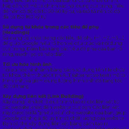
rằng tiêu đề và mô tả của bạn chứa từ khóa chính,
hấp dẫn, và mô tả chính xác nội dung của trang. Tiêu
đề nên có độ dài từ 50-60 ký tự, và mô tả nên có độ
dài từ 150-160 ký tự.
Sử dụng từ khóa trong các tiêu đề phụ
(Headings)
Sử dụng từ khóa trong các tiêu đề phụ (H1, H2, H3,…)
để giúp Google hiểu rõ hơn về cấu trúc và nội dung
của trang. Đảm bảo rằng các tiêu đề phụ của bạn rõ
ràng, mạch lạc, và hấp dẫn.
Tối ưu hóa hình ảnh
Tối ưu hóa hình ảnh bằng cách sử dụng tên file chứa
từ khóa, thêm thuộc tính ALT (alternative text) mô tả
hình ảnh, và giảm dung lượng hình ảnh để tăng tốc
độ tải trang.
Xây dựng liên kết (Link Building)
Xây dựng liên kết là quá trình tạo ra các liên kết từ
các website khác đến website của bạn. Các liên kết
này được coi là “phiếu bầu” cho website của bạn, giúp
Google đánh giá độ uy tín và chất lượng của website.
Bạn có thể xây dựng liên kết bằng cách tạo ra