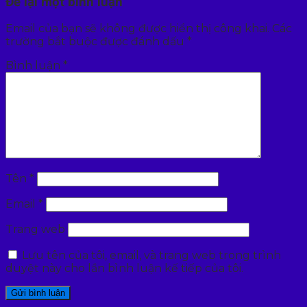
Để lại một bình luận
Email của bạn sẽ không được hiển thị công khai.
Các
trường bắt buộc được đánh dấu
*
Bình luận
*
Tên
*
Email
*
Trang web
Lưu tên của tôi, email, và trang web trong trình
duyệt này cho lần bình luận kế tiếp của tôi.