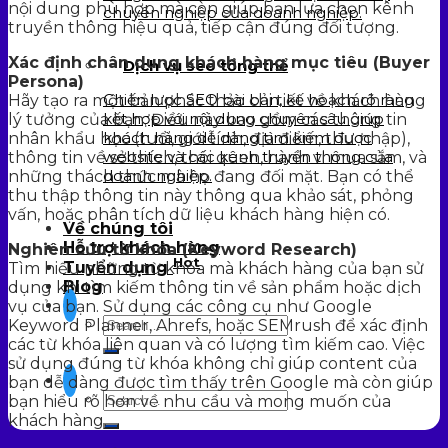
nội dung phù hợp mà còn giúp bạn lựa chọn kênh
chuyên nghiệp của doanh nghiệp.
truyền thông hiệu quả, tiếp cận đúng đối tượng.
Xác định chân dung khách hàng mục tiêu (Buyer
Dịch vụ seo tổng thể
Persona)
Chiến lược SEO bài bản, kế hoạch rõ ràng
Hãy tạo ra một bản phác thảo chi tiết về khách hàng
kết hợp với nội dung chuyên sâu giúp
lý tưởng của bạn. Điều này bao gồm các thông tin
khách hàng dễ dàng tìm kiếm được
nhân khẩu học (tuổi, giới tính, địa điểm, thu nhập),
website và các kênh truyền thông của
thông tin về sở thích, thói quen, hành vi mua sắm, và
doanh nghiệp.
những thách thức mà họ đang đối mặt. Bạn có thể
thu thập thông tin này thông qua khảo sát, phỏng
vấn, hoặc phân tích dữ liệu khách hàng hiện có.
Về chúng tôi
Hỗ trợ khách hàng
Nghiên cứu từ khóa (Keyword Research)
Hot
Tuyển dụng
Tìm hiểu những từ khóa mà khách hàng của bạn sử
Blog
dụng khi tìm kiếm thông tin về sản phẩm hoặc dịch
vụ của bạn. Sử dụng các công cụ như Google
Keyword Planner, Ahrefs, hoặc SEMrush để xác định
các từ khóa liên quan và có lượng tìm kiếm cao. Việc
sử dụng đúng từ khóa không chỉ giúp content của
bạn dễ dàng được tìm thấy trên Google mà còn giúp
bạn hiểu rõ hơn về nhu cầu và mong muốn của
khách hàng.