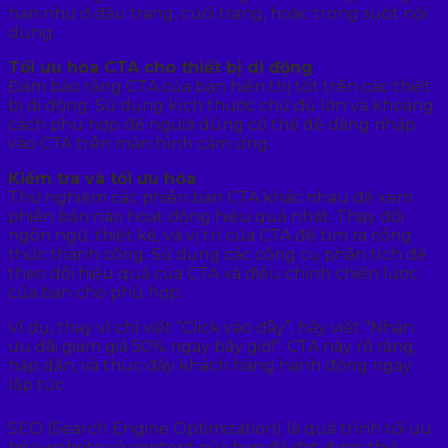
hạn như ở đầu trang, cuối trang, hoặc trong suốt nội
dung.
Tối ưu hóa CTA cho thiết bị di động
Đảm bảo rằng CTA của bạn hiển thị tốt trên các thiết
bị di động. Sử dụng kích thước chữ đủ lớn và khoảng
cách phù hợp để người dùng có thể dễ dàng nhấp
vào CTA trên màn hình cảm ứng.
Kiểm tra và tối ưu hóa
Thử nghiệm các phiên bản CTA khác nhau để xem
phiên bản nào hoạt động hiệu quả nhất. Thay đổi
ngôn ngữ, thiết kế, và vị trí của CTA để tìm ra công
thức thành công. Sử dụng các công cụ phân tích để
theo dõi hiệu quả của CTA và điều chỉnh chiến lược
của bạn cho phù hợp.
Ví dụ, thay vì chỉ viết “Click vào đây”, hãy viết “Nhận
ưu đãi giảm giá 50% ngay bây giờ!”. CTA này rõ ràng,
hấp dẫn, và thúc đẩy khách hàng hành động ngay
lập tức.
SEO (Search Engine Optimization) là quá trình tối ưu
hóa website và content của bạn để đạt được thứ