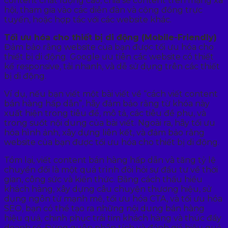
content chất lượng cao, chia sẻ content trên mạng xã
hội, tham gia vào các diễn đàn và cộng đồng trực
tuyến, hoặc hợp tác với các website khác.
Tối ưu hóa cho thiết bị di động (Mobile-Friendly)
Đảm bảo rằng website của bạn được tối ưu hóa cho
thiết bị di động. Google ưu tiên các website có thiết
kế responsive, tải nhanh, và dễ sử dụng trên các thiết
bị di động.
Ví dụ, nếu bạn viết một bài viết về “cách viết content
bán hàng hấp dẫn”, hãy đảm bảo rằng từ khóa này
xuất hiện trong tiêu đề, mô tả, các tiêu đề phụ, và
trong suốt nội dung của bài viết. Ngoài ra, hãy tối ưu
hóa hình ảnh, xây dựng liên kết, và đảm bảo rằng
website của bạn được tối ưu hóa cho thiết bị di động.
Tóm lại, viết content bán hàng hấp dẫn và tăng tỷ lệ
chuyển đổi là một quá trình đòi hỏi sự đầu tư về thời
gian, công sức và kiến thức. Bằng cách thấu hiểu
khách hàng, xây dựng câu chuyện thương hiệu, sử
dụng ngôn từ mạnh mẽ, tối ưu hóa CTA, và tối ưu hóa
SEO, bạn có thể tạo ra những nội dung bán hàng
hiệu quả, chinh phục trái tim khách hàng và thúc đẩy
doanh số. Đừng quên phân tích và đánh giá hiệu quả