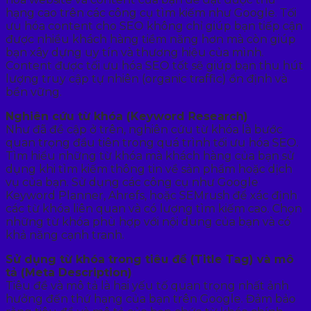
hạng cao trên các công cụ tìm kiếm như Google. Tối
ưu hóa content cho SEO không chỉ giúp bạn tiếp cận
được nhiều khách hàng tiềm năng hơn mà còn giúp
bạn xây dựng uy tín và thương hiệu của mình.
Content được tối ưu hóa SEO tốt sẽ giúp bạn thu hút
lượng truy cập tự nhiên (organic traffic) ổn định và
bền vững.
Nghiên cứu từ khóa (Keyword Research)
Như đã đề cập ở trên, nghiên cứu từ khóa là bước
quan trọng đầu tiên trong quá trình tối ưu hóa SEO.
Tìm hiểu những từ khóa mà khách hàng của bạn sử
dụng khi tìm kiếm thông tin về sản phẩm hoặc dịch
vụ của bạn. Sử dụng các công cụ như Google
Keyword Planner, Ahrefs, hoặc SEMrush để xác định
các từ khóa liên quan và có lượng tìm kiếm cao. Chọn
những từ khóa phù hợp với nội dung của bạn và có
khả năng cạnh tranh.
Sử dụng từ khóa trong tiêu đề (Title Tag) và mô
tả (Meta Description)
Tiêu đề và mô tả là hai yếu tố quan trọng nhất ảnh
hưởng đến thứ hạng của bạn trên Google. Đảm bảo