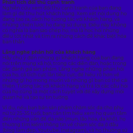
Phân tích đối thủ cạnh tranh
Nghiên cứu xem đối thủ cạnh tranh của bạn đang
làm gì để thu hút khách hàng. Xem xét nội dung họ
đang tạo ra, cách họ tương tác với khách hàng, và
những chiến lược họ đang sử dụng. Điều này không
có nghĩa là bạn sao chép họ, mà là học hỏi những
điều tốt nhất và tìm ra những cách để khác biệt hóa
bản thân.
Lắng nghe phản hồi của khách hàng
Hãy chú ý đến những gì khách hàng của bạn đang
nói trên mạng xã hội, trong các diễn đàn, hoặc trong
các đánh giá sản phẩm. Lắng nghe những phản hồi
của họ, cả tích cực lẫn tiêu cực, để hiểu rõ hơn về
những gì họ mong muốn và những gì bạn có thể cải
thiện. Tương tác với khách hàng và trả lời các câu hỏi
của họ cũng là một cách tuyệt vời để xây dựng mối
quan hệ và tạo sự tin tưởng.
Ví dụ, nếu bạn bán sản phẩm chăm sóc da cho phụ
nữ từ 25-35 tuổi, bạn cần tìm hiểu xem họ quan tâm
đến những vấn đề da nào (mụn, lão hóa, da khô), họ
thường tìm kiếm thông tin về chăm sóc da ở đâu
(blog làm đẹp, Youtube, Instagram), và họ thường sử