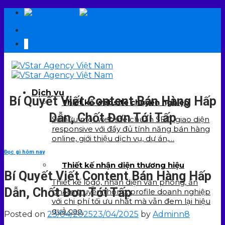
Skip
EN
VI
to
09 6706 6706
content
Dịch vụ
Bí Quyết Viết Content Bán Hàng Hấp
Thiết kế website chuyên nghiệp
Dẫn, Chốt Đơn Tới Tấp
Sở hữu một website chuẩn SEO, giao diện
responsive với đầy đủ tính năng bán hàng
online, giới thiệu dịch vụ, dự án,…
Đọc gì hôm nay
Thiết kế nhận diện thương hiệu
Bí Quyết Viết Content Bán Hàng Hấp
Thiết kế logo, nhận diện văn phòng, ấn
Dẫn, Chốt Đơn Tới Tấp
phẩm truyền thông, profile doanh nghiệp
với chi phí tối ưu nhất mà vẫn đem lại hiệu
quả cao.
Posted on
23/04/2025
23/04/2025
by
Adminn8