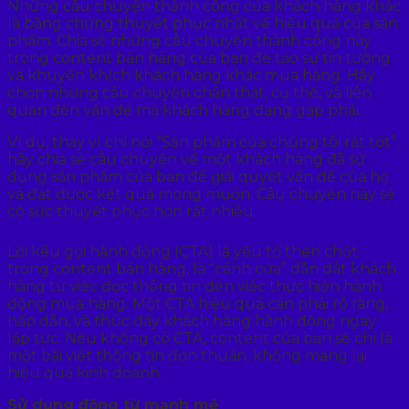
Những câu chuyện thành công của khách hàng khác
là bằng chứng thuyết phục nhất về hiệu quả của sản
phẩm. Chia sẻ những câu chuyện thành công này
trong content bán hàng của bạn để tạo sự tin tưởng
và khuyến khích khách hàng khác mua hàng. Hãy
chọn những câu chuyện chân thật, cụ thể, và liên
quan đến vấn đề mà khách hàng đang gặp phải.
Ví dụ, thay vì chỉ nói “Sản phẩm của chúng tôi rất tốt”,
hãy chia sẻ câu chuyện về một khách hàng đã sử
dụng sản phẩm của bạn để giải quyết vấn đề của họ
và đạt được kết quả mong muốn. Câu chuyện này sẽ
có sức thuyết phục hơn rất nhiều.
Lời kêu gọi hành động (CTA) là yếu tố then chốt
trong content bán hàng, là “cánh cửa” dẫn dắt khách
hàng từ việc đọc thông tin đến việc thực hiện hành
động mua hàng. Một CTA hiệu quả cần phải rõ ràng,
hấp dẫn, và thúc đẩy khách hàng hành động ngay
lập tức. Nếu không có CTA, content của bạn sẽ chỉ là
một bài viết thông tin đơn thuần, không mang lại
hiệu quả kinh doanh.
Sử dụng động từ mạnh mẽ