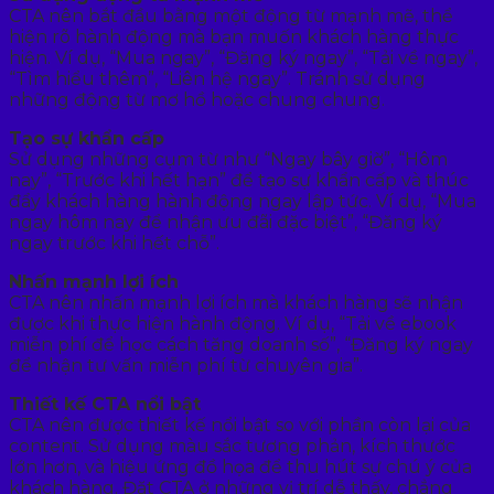
CTA nên bắt đầu bằng một động từ mạnh mẽ, thể
hiện rõ hành động mà bạn muốn khách hàng thực
hiện. Ví dụ, “Mua ngay”, “Đăng ký ngay”, “Tải về ngay”,
“Tìm hiểu thêm”, “Liên hệ ngay”. Tránh sử dụng
những động từ mơ hồ hoặc chung chung.
Tạo sự khẩn cấp
Sử dụng những cụm từ như “Ngay bây giờ”, “Hôm
nay”, “Trước khi hết hạn” để tạo sự khẩn cấp và thúc
đẩy khách hàng hành động ngay lập tức. Ví dụ, “Mua
ngay hôm nay để nhận ưu đãi đặc biệt”, “Đăng ký
ngay trước khi hết chỗ”.
Nhấn mạnh lợi ích
CTA nên nhấn mạnh lợi ích mà khách hàng sẽ nhận
được khi thực hiện hành động. Ví dụ, “Tải về ebook
miễn phí để học cách tăng doanh số”, “Đăng ký ngay
để nhận tư vấn miễn phí từ chuyên gia”.
Thiết kế CTA nổi bật
CTA nên được thiết kế nổi bật so với phần còn lại của
content. Sử dụng màu sắc tương phản, kích thước
lớn hơn, và hiệu ứng đồ họa để thu hút sự chú ý của
khách hàng. Đặt CTA ở những vị trí dễ thấy, chẳng