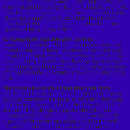
bán hàng. Việc sử dụng ngôn từ phù hợp có thể tạo
ra sự khác biệt lớn trong việc thu hút sự chú ý, thuyết
phục khách hàng và thúc đẩy hành động mua hàng.
Hãy sử dụng ngôn từ một cách khéo léo để chinh
phục trái tim khách hàng và biến họ thành những
người mua hàng trung thành.
Sử dụng ngôn ngữ đơn giản, dễ hiểu
Tránh sử dụng những thuật ngữ chuyên môn hoặc
những từ ngữ khó hiểu. Hãy viết một cách đơn giản,
rõ ràng, và dễ hiểu để mọi người đều có thể tiếp cận
được nội dung của bạn. Hãy nhớ rằng mục tiêu của
bạn là truyền tải thông điệp một cách hiệu quả nhất,
không phải là gây ấn tượng bằng vốn từ vựng phong
phú.
Tập trung vào lợi ích, không phải tính năng
Khách hàng không quan tâm đến những tính năng
kỹ thuật của sản phẩm, họ quan tâm đến những lợi
ích mà sản phẩm mang lại cho họ. Thay vì chỉ liệt kê
các tính năng, hãy tập trung vào việc giải thích
những lợi ích đó một cách cụ thể và hấp dẫn. Ví dụ,
thay vì nói “Sản phẩm này có bộ vi xử lý mạnh mẽ”,
hãy nói “Sản phẩm này giúp bạn xử lý công việc