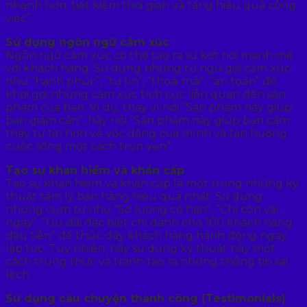
nhanh hơn, tiết kiệm thời gian và tăng hiệu quả công
việc”.
Sử dụng ngôn ngữ cảm xúc
Ngôn ngữ cảm xúc có thể tạo ra sự kết nối mạnh mẽ
với khách hàng. Sử dụng những từ ngữ gợi cảm xúc
như “hạnh phúc”, “tự tin”, “thoải mái”, “an toàn” để
khơi gợi những cảm xúc tích cực liên quan đến sản
phẩm của bạn. Ví dụ, thay vì nói “Sản phẩm này giúp
bạn giảm cân”, hãy nói “Sản phẩm này giúp bạn cảm
thấy tự tin hơn về vóc dáng của mình và tận hưởng
cuộc sống một cách trọn vẹn”.
Tạo sự khan hiếm và khẩn cấp
Tạo sự khan hiếm và khẩn cấp là một trong những kỹ
thuật tâm lý bán hàng hiệu quả nhất. Sử dụng
những cụm từ như “Số lượng có hạn”, “Chỉ còn vài
ngày”, “Ưu đãi đặc biệt chỉ dành cho 100 khách hàng
đầu tiên” để thúc đẩy khách hàng hành động ngay
lập tức. Tuy nhiên, hãy sử dụng kỹ thuật này một
cách trung thực và tránh tạo ra những thông tin sai
lệch.
Sử dụng câu chuyện thành công (Testimonials)