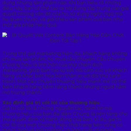
dụng những sản phẩm nào. Khi bạn hiểu rõ những
điều này, bạn có thể tạo ra nội dung tập trung vào giải
quyết những vấn đề của họ, sử dụng ngôn ngữ mà
họ quen thuộc, và giới thiệu sản phẩm của bạn như
một giải pháp hiệu quả.
Trong thế giới marketing hiện đại, khách hàng không
chỉ mua sản phẩm, họ mua câu chuyện. Câu chuyện
thương hiệu là linh hồn của mọi chiến dịch
marketing, giúp bạn tạo sự kết nối cảm xúc với khách
hàng và khác biệt hóa bản thân so với đối thủ cạnh
tranh. Một câu chuyện thương hiệu mạnh mẽ có thể
biến khách hàng tiềm năng thành những người hâm
mộ trung thành.
Xác định giá trị cốt lõi của thương hiệu
Giá trị cốt lõi là những nguyên tắc, niềm tin mà
thương hiệu của bạn đại diện. Chúng là nền tảng cho
mọi quyết định và hành động của bạn. Ví dụ, giá trị
cốt lõi của một thương hiệu thời trang bền vững có
thể là “bảo vệ môi trường” và “sản xuất có trách