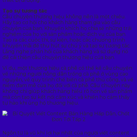
thiết bị di động.
Tạo sự tương tác
Câu chuyện thương hiệu không nên là một chiều.
Hãy tạo cơ hội cho khách hàng tham gia vào câu
chuyện của bạn. Khuyến khích họ chia sẻ những trải
nghiệm của họ với sản phẩm hoặc dịch vụ của bạn.
Tạo ra các cuộc thi, sự kiện, hoặc các chương trình
khuyến mãi để thu hút sự chú ý và tạo sự tương tác.
Lắng nghe phản hồi của khách hàng và sử dụng nó
để cải thiện câu chuyện thương hiệu của bạn.
Ví dụ, một thương hiệu cà phê có thể kể câu chuyện
về những người nông dân trồng cà phê ở vùng cao
nguyên, về quy trình chế biến cà phê thủ công, và về
niềm đam mê của họ đối với cà phê. Câu chuyện này
không chỉ giúp khách hàng hiểu rõ hơn về sản phẩm
mà còn tạo sự kết nối cảm xúc và khiến họ cảm thấy
tự hào khi ủng hộ thương hiệu.
Ngôn từ là vũ khí lợi hại nhất của người viết content