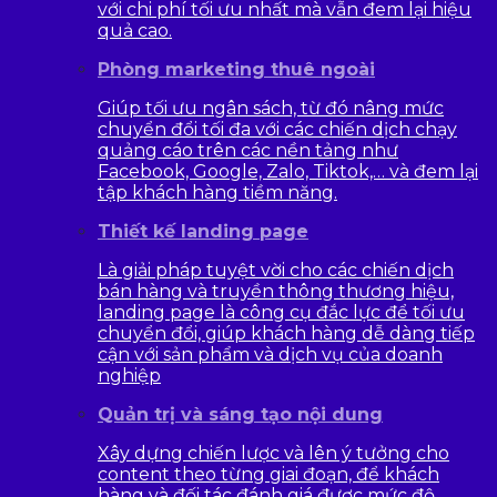
với chi phí tối ưu nhất mà vẫn đem lại hiệu
quả cao.
Phòng marketing thuê ngoài
Giúp tối ưu ngân sách, từ đó nâng mức
chuyển đổi tối đa với các chiến dịch chạy
quảng cáo trên các nền tảng như
Facebook, Google, Zalo, Tiktok,… và đem lại
tập khách hàng tiềm năng.
Thiết kế landing page
Là giải pháp tuyệt vời cho các chiến dịch
bán hàng và truyền thông thương hiệu,
landing page là công cụ đắc lực để tối ưu
chuyển đổi, giúp khách hàng dễ dàng tiếp
cận với sản phẩm và dịch vụ của doanh
nghiệp
Quản trị và sáng tạo nội dung
Xây dựng chiến lược và lên ý tưởng cho
content theo từng giai đoạn, để khách
hàng và đối tác đánh giá được mức độ