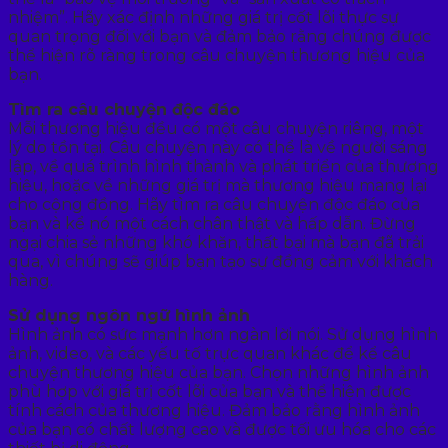
nhiệm”. Hãy xác định những giá trị cốt lõi thực sự
quan trọng đối với bạn và đảm bảo rằng chúng được
thể hiện rõ ràng trong câu chuyện thương hiệu của
bạn.
Tìm ra câu chuyện độc đáo
Mỗi thương hiệu đều có một câu chuyện riêng, một
lý do tồn tại. Câu chuyện này có thể là về người sáng
lập, về quá trình hình thành và phát triển của thương
hiệu, hoặc về những giá trị mà thương hiệu mang lại
cho cộng đồng. Hãy tìm ra câu chuyện độc đáo của
bạn và kể nó một cách chân thật và hấp dẫn. Đừng
ngại chia sẻ những khó khăn, thất bại mà bạn đã trải
qua, vì chúng sẽ giúp bạn tạo sự đồng cảm với khách
hàng.
Sử dụng ngôn ngữ hình ảnh
Hình ảnh có sức mạnh hơn ngàn lời nói. Sử dụng hình
ảnh, video, và các yếu tố trực quan khác để kể câu
chuyện thương hiệu của bạn. Chọn những hình ảnh
phù hợp với giá trị cốt lõi của bạn và thể hiện được
tính cách của thương hiệu. Đảm bảo rằng hình ảnh
của bạn có chất lượng cao và được tối ưu hóa cho các