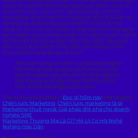
content của bạn để không ngừng cải thiện và tối ưu
hóa chiến lược của mình. Hãy nhớ rằng, content
marketing là một hành trình dài hơi, đòi hỏi sự kiên trì
và sáng tạo không ngừng. SerpAPI có thể là một
công cụ hữu ích hỗ trợ bạn trong quá trình này, giúp
bạn nghiên cứu từ khóa, phân tích đối thủ cạnh tranh
và theo dõi hiệu quả chiến dịch một cách hiệu quả
hơn. Chúc bạn thành công trên con đường chinh
phục khách hàng bằng content!
“Nếu bạn đang cần đơn vị phát triển Digital
Marketing hoặc quảng cáo Marketing cho
doanh nghiệp, hãy liên hệ với Vstar Agency
Việt Nam qua số điện thoại 09 6706 6706
hoặc email: admin@vstarvn.com”
This entry was posted in
Đọc gì hôm nay
and tagged
Chiến lược Marketing
,
Chiến lược marketing là gì
.
Marketing thuê ngoài: Giải pháp đột phá cho doanh
nghiệp SME
Marketing Thương Mại Là Gì? Hé Lộ Cơ Hội Nghề
Nghiệp Hấp Dẫn