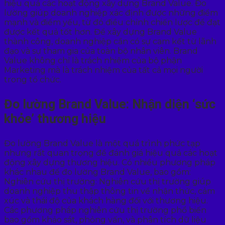
hiệu quả các hoạt động xây dựng Brand Value. Đo
lường giúp doanh nghiệp xác định được những điểm
mạnh và điểm yếu, từ đó điều chỉnh chiến lược để đạt
được kết quả tốt hơn. Để xây dựng Brand Value
thành công, doanh nghiệp cần có sự cam kết từ lãnh
đạo và sự tham gia của toàn bộ nhân viên. Brand
Value không chỉ là trách nhiệm của bộ phận
Marketing mà là trách nhiệm của tất cả mọi người
trong tổ chức.
Đo lường Brand Value: Nhận diện ‘sức
khỏe’ thương hiệu
Đo lường Brand Value là một quá trình phức tạp
nhưng rất quan trọng để đánh giá hiệu quả các hoạt
động xây dựng thương hiệu. Có nhiều phương pháp
khác nhau để đo lường Brand Value, bao gồm:
Nghiên cứu thị trường: Nghiên cứu thị trường giúp
doanh nghiệp thu thập thông tin về nhận thức, cảm
xúc và thái độ của khách hàng đối với thương hiệu.
Các phương pháp nghiên cứu thị trường phổ biến
bao gồm khảo sát, phỏng vấn, và phân tích dữ liệu