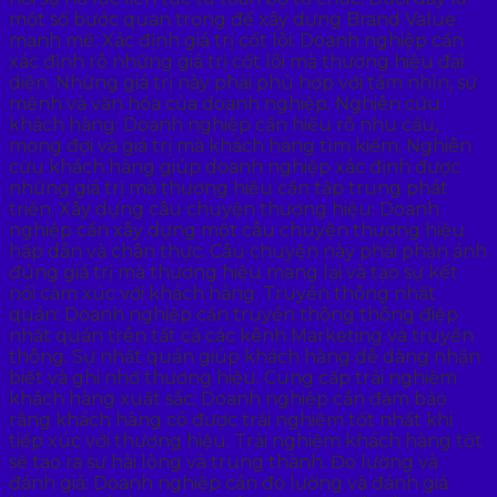
một số bước quan trọng để xây dựng Brand Value
mạnh mẽ: Xác định giá trị cốt lõi: Doanh nghiệp cần
xác định rõ những giá trị cốt lõi mà thương hiệu đại
diện. Những giá trị này phải phù hợp với tầm nhìn, sứ
mệnh và văn hóa của doanh nghiệp. Nghiên cứu
khách hàng: Doanh nghiệp cần hiểu rõ nhu cầu,
mong đợi và giá trị mà khách hàng tìm kiếm. Nghiên
cứu khách hàng giúp doanh nghiệp xác định được
những giá trị mà thương hiệu cần tập trung phát
triển. Xây dựng câu chuyện thương hiệu: Doanh
nghiệp cần xây dựng một câu chuyện thương hiệu
hấp dẫn và chân thực. Câu chuyện này phải phản ánh
đúng giá trị mà thương hiệu mang lại và tạo sự kết
nối cảm xúc với khách hàng. Truyền thông nhất
quán: Doanh nghiệp cần truyền thông thông điệp
nhất quán trên tất cả các kênh Marketing và truyền
thông. Sự nhất quán giúp khách hàng dễ dàng nhận
biết và ghi nhớ thương hiệu. Cung cấp trải nghiệm
khách hàng xuất sắc: Doanh nghiệp cần đảm bảo
rằng khách hàng có được trải nghiệm tốt nhất khi
tiếp xúc với thương hiệu. Trải nghiệm khách hàng tốt
sẽ tạo ra sự hài lòng và trung thành. Đo lường và
đánh giá: Doanh nghiệp cần đo lường và đánh giá