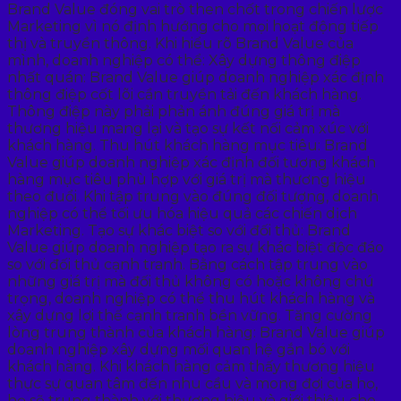
Brand Value đóng vai trò then chốt trong chiến lược
Marketing vì nó định hướng cho mọi hoạt động tiếp
thị và truyền thông. Khi hiểu rõ Brand Value của
mình, doanh nghiệp có thể: Xây dựng thông điệp
nhất quán: Brand Value giúp doanh nghiệp xác định
thông điệp cốt lõi cần truyền tải đến khách hàng.
Thông điệp này phải phản ánh đúng giá trị mà
thương hiệu mang lại và tạo sự kết nối cảm xúc với
khách hàng. Thu hút khách hàng mục tiêu: Brand
Value giúp doanh nghiệp xác định đối tượng khách
hàng mục tiêu phù hợp với giá trị mà thương hiệu
theo đuổi. Khi tập trung vào đúng đối tượng, doanh
nghiệp có thể tối ưu hóa hiệu quả các chiến dịch
Marketing. Tạo sự khác biệt so với đối thủ: Brand
Value giúp doanh nghiệp tạo ra sự khác biệt độc đáo
so với đối thủ cạnh tranh. Bằng cách tập trung vào
những giá trị mà đối thủ không có hoặc không chú
trọng, doanh nghiệp có thể thu hút khách hàng và
xây dựng lợi thế cạnh tranh bền vững. Tăng cường
lòng trung thành của khách hàng: Brand Value giúp
doanh nghiệp xây dựng mối quan hệ gắn bó với
khách hàng. Khi khách hàng cảm thấy thương hiệu
thực sự quan tâm đến nhu cầu và mong đợi của họ,
họ sẽ trung thành với thương hiệu và giới thiệu cho