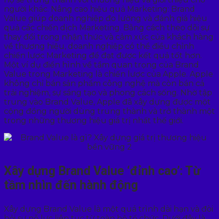
người khác. Nâng cao hiệu quả Marketing: Brand
Value giúp doanh nghiệp đo lường và đánh giá hiệu
quả các chiến dịch Marketing. Bằng cách theo dõi sự
thay đổi trong nhận thức và cảm xúc của khách hàng
về thương hiệu, doanh nghiệp có thể điều chỉnh
chiến lược Marketing để đạt được kết quả tốt hơn.
Một ví dụ điển hình về tầm quan trọng của Brand
Value trong Marketing là chiến lược của Apple. Apple
không chỉ bán sản phẩm công nghệ mà còn bán cả
trải nghiệm, sự sáng tạo và phong cách sống. Nhờ tập
trung vào Brand Value, Apple đã xây dựng được một
cộng đồng người dùng trung thành và trở thành một
trong những thương hiệu giá trị nhất thế giới.
Xây dựng Brand Value ‘đỉnh cao’: Từ
tầm nhìn đến hành động
Xây dựng Brand Value là một quá trình dài hạn và đòi
hỏi sự nỗ lực liên tục từ toàn bộ tổ chức. Dưới đây là