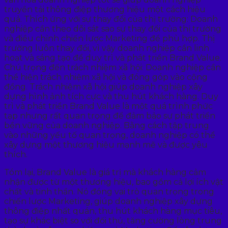
truyền tải thông điệp thương hiệu một cách hiệu
quả. Thích ứng với sự thay đổi của thị trường: Doanh
nghiệp cần theo dõi sát sao sự thay đổi của thị trường
và điều chỉnh chiến lược Marketing để phù hợp. Thị
trường luôn thay đổi, vì vậy doanh nghiệp cần linh
hoạt và sáng tạo để duy trì và phát triển Brand Value.
Chú trọng đến trách nhiệm xã hội: Doanh nghiệp cần
thể hiện trách nhiệm xã hội và đóng góp vào cộng
đồng. Trách nhiệm xã hội giúp doanh nghiệp xây
dựng hình ảnh tích cực và thu hút khách hàng. Duy
trì và phát triển Brand Value là một quá trình phức
tạp nhưng rất quan trọng để đảm bảo sự phát triển
bền vững của doanh nghiệp. Bằng cách tập trung
vào những yếu tố quan trọng, doanh nghiệp có thể
xây dựng một thương hiệu mạnh mẽ và được yêu
thích.
Tóm lại, Brand Value là giá trị mà khách hàng cảm
nhận được từ một thương hiệu, bao gồm cả lợi ích vật
chất và tinh thần. Nó đóng vai trò quan trọng trong
chiến lược Marketing, giúp doanh nghiệp xây dựng
thông điệp nhất quán, thu hút khách hàng mục tiêu,
tạo sự khác biệt so với đối thủ, tăng cường lòng trung