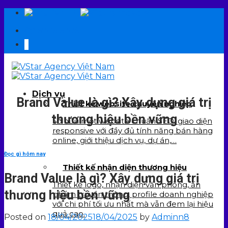
Skip
EN
VI
to
09 6706 6706
content
Dịch vụ
Brand Value là gì? Xây dựng giá trị
Thiết kế website chuyên nghiệp
thương hiệu bền vững
Sở hữu một website chuẩn SEO, giao diện
responsive với đầy đủ tính năng bán hàng
online, giới thiệu dịch vụ, dự án,…
Đọc gì hôm nay
Thiết kế nhận diện thương hiệu
Brand Value là gì? Xây dựng giá trị
Thiết kế logo, nhận diện văn phòng, ấn
thương hiệu bền vững
phẩm truyền thông, profile doanh nghiệp
với chi phí tối ưu nhất mà vẫn đem lại hiệu
quả cao.
Posted on
18/04/2025
18/04/2025
by
Adminn8