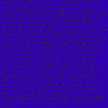
mạng xã hội. Phân tích dữ liệu bán hàng: Phân tích
dữ liệu bán hàng giúp doanh nghiệp đánh giá tác
động của Brand Value đến doanh số và lợi nhuận. Các
chỉ số quan trọng cần theo dõi bao gồm doanh số bán
hàng, thị phần, và tỷ lệ chuyển đổi. Đánh giá tài sản
thương hiệu: Đánh giá tài sản thương hiệu giúp
doanh nghiệp định giá giá trị kinh tế của thương hiệu.
Các phương pháp đánh giá tài sản thương hiệu phổ
biến bao gồm phương pháp chi phí, phương pháp thị
trường, và phương pháp thu nhập. Theo dõi truyền
thông: Theo dõi truyền thông giúp doanh nghiệp
nắm bắt được những thông tin về thương hiệu trên
các phương tiện truyền thông. Theo dõi truyền
thông giúp doanh nghiệp đánh giá được mức độ
nhận diện và uy tín của thương hiệu. Để đo lường
Brand Value hiệu quả, doanh nghiệp cần xác định rõ
mục tiêu đo lường và lựa chọn phương pháp phù
hợp. Doanh nghiệp cũng cần theo dõi các chỉ số
Brand Value theo thời gian để đánh giá sự thay đổi và
điều chỉnh chiến lược khi cần thiết. Việc đo lường
Brand Value giúp doanh nghiệp hiểu rõ hơn về ‘sức
khỏe’ thương hiệu và đưa ra những quyết định sáng
suốt để xây dựng thương hiệu mạnh mẽ và bền
vững.