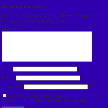
Để lại một bình luận
Email của bạn sẽ không được hiển thị công khai.
Các
trường bắt buộc được đánh dấu
*
Bình luận
*
Tên
*
Email
*
Trang web
Lưu tên của tôi, email, và trang web trong trình
duyệt này cho lần bình luận kế tiếp của tôi.