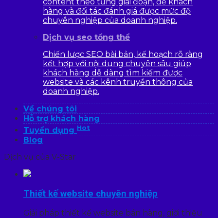
content theo từng giai đoạn, để khách
hàng và đối tác đánh giá được mức độ
chuyên nghiệp của doanh nghiệp.
Dịch vụ seo tổng thể
Chiến lược SEO bài bản, kế hoạch rõ ràng
kết hợp với nội dung chuyên sâu giúp
khách hàng dễ dàng tìm kiếm được
website và các kênh truyền thông của
doanh nghiệp.
Về chúng tôi
Hỗ trợ khách hàng
Hot
Tuyển dụng
Blog
Dịch vụ của V-Star
Thiết kế website chuyên nghiệp
Giải pháp thiết kế website bán hàng, giới thiệu