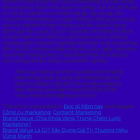
thành và nâng cao hiệu quả Marketing. Để xây dựng
Brand Value mạnh mẽ, doanh nghiệp cần xác định giá
trị cốt lõi, nghiên cứu khách hàng, xây dựng câu
chuyện thương hiệu, truyền thông nhất quán, cung
cấp trải nghiệm khách hàng xuất sắc và đo lường,
đánh giá hiệu quả. Duy trì và phát triển Brand Value
là một hành trình liên tục, đòi hỏi sự nỗ lực không
ngừng nghỉ từ doanh nghiệp để thích ứng với sự thay
đổi của thị trường và đáp ứng nhu cầu ngày càng cao
của khách hàng. Đầu tư vào Brand Value là đầu tư
vào tương lai bền vững của doanh nghiệp.
“Nếu bạn đang cần đơn vị phát triển Digital
Marketing hoặc quảng cáo Marketing cho
doanh nghiệp, hãy liên hệ với Vstar Agency
Việt Nam qua số điện thoại 09 6706 6706
hoặc email: admin@vstarvn.com”
This entry was posted in
Đọc gì hôm nay
and tagged
Công cụ marketing
,
Content Marketing
.
Brand Value: Chìa Khóa Vàng Trong Chiến Lược
Marketing?
Brand Value Là Gì? Xây Dựng Giá Trị Thương Hiệu
Vững Mạnh