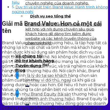
hiệu
chuyên nghiệp của doanh nghiệp.
Duy trì và phát triển Brand Value: Hành trình không
ngừng nghỉ
Dịch vụ seo tổng thể
Giải mã Brand Value: Hơn cả một cái
Chiến lược SEO bài bản, kế hoạch rõ ràng
kết hợp với nội dung chuyên sâu giúp
tên
khách hàng dễ dàng tìm kiếm được
website và các kênh truyền thông của
Brand Value, hay giá trị thương hiệu, là tập hợp tất cả
doanh nghiệp.
những lợi ích vật chất và tinh thần mà khách hàng
nhận được khi sử dụng sản phẩm hoặc dịch vụ của
Về chúng tôi
một thương hiệu cụ thể. Nó không chỉ đơn thuần là
Hỗ trợ khách hàng
giá trị kinh tế mà thương hiệu mang lại, mà còn bao
Hot
Tuyển dụng
gồm cả nhận thức, cảm xúc, và trải nghiệm của khách
Blog
hàng đối với thương hiệu đó. Nói cách khác, Brand
Value chính là lý do tại sao khách hàng chọn sản
phẩm của bạn thay vì đối thủ, ngay cả khi giá cả
tương đương hoặc cao hơn. Để hiểu rõ hơn về Brand
Value, chúng ta cần phân biệt nó với một số khái niệm
liên quan như Brand Equity (tài sản thương hiệu) và
Brand Image (hình ảnh thương hiệu). Brand Equity là
giá trị tài chính mà thương hiệu đóng góp vào doanh
nghiệp, trong khi Brand Image là cách công chúng