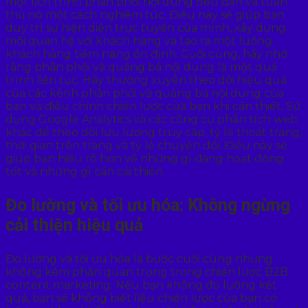
một lịch trình phân phối nội dung đều đặn và tuân
thủ nó một cách nghiêm túc. Điều này sẽ giúp bạn
duy trì sự hiện diện trực tuyến của mình, xây dựng
mối quan hệ với khách hàng và tạo ra một luồng
khách hàng tiềm năng ổn định. Cuối cùng, hãy nhớ
rằng phân phối và quảng bá nội dung là một quá
trình liên tục. Hãy thường xuyên theo dõi hiệu quả
của các kênh phân phối và quảng bá nội dung của
bạn và điều chỉnh chiến lược của bạn khi cần thiết. Sử
dụng Google Analytics và các công cụ phân tích web
khác để theo dõi lưu lượng truy cập, tỷ lệ thoát trang,
thời gian trên trang và tỷ lệ chuyển đổi. Điều này sẽ
giúp bạn hiểu rõ hơn về những gì đang hoạt động
tốt và những gì cần cải thiện.
Đo lường và tối ưu hóa: Không ngừng
cải thiện hiệu quả
Đo lường và tối ưu hóa là bước cuối cùng nhưng
không kém phần quan trọng trong chiến lược B2B
content marketing. Nếu bạn không đo lường kết
quả, bạn sẽ không biết liệu chiến lược của bạn có