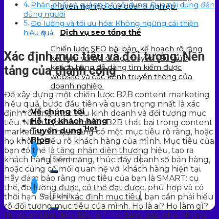
Phân phối và quảng bá nội dung: Đưa nội dung đến
chuyên nghiệp của doanh nghiệp.
đúng người
Đo lường và tối ưu hóa: Không ngừng cải thiện
Dịch vụ seo tổng thể
hiệu quả
Chiến lược SEO bài bản, kế hoạch rõ ràng
Xác định mục tiêu và đối tượng: Nền
kết hợp với nội dung chuyên sâu giúp
khách hàng dễ dàng tìm kiếm được
tảng của thành công
website và các kênh truyền thông của
doanh nghiệp.
Để xây dựng một chiến lược B2B content marketing
hiệu quả, bước đầu tiên và quan trọng nhất là xác
Về chúng tôi
định rõ ràng mục tiêu kinh doanh và đối tượng mục
Hỗ trợ khách hàng
tiêu. Nhiều doanh nghiệp B2B thất bại trong content
Hot
Tuyển dụng
marketing vì họ không có một mục tiêu rõ ràng, hoặc
Blog
họ không hiểu rõ khách hàng của mình. Mục tiêu của
bạn có thể là tăng nhận diện thương hiệu, tạo ra
khách hàng tiềm năng, thúc đẩy doanh số bán hàng,
hoặc củng cố mối quan hệ với khách hàng hiện tại.
Hãy đảm bảo rằng mục tiêu của bạn là SMART: cụ
thể, đo lường được, có thể đạt được, phù hợp và có
thời hạn. Sau khi xác định mục tiêu, bạn cần phải hiểu
rõ đối tượng mục tiêu của mình. Họ là ai? Họ làm gì?
Họ quan tâm đến điều gì? Họ đang gặp phải những