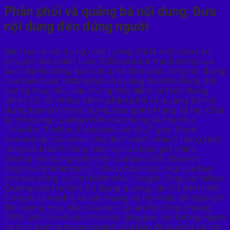
Phân phối và quảng bá nội dung: Đưa
nội dung đến đúng người
Việc tạo ra nội dung chất lượng chỉ là một nửa câu
chuyện. Để chiến lược B2B content marketing của
bạn thành công, bạn cần phải đảm bảo rằng nội dung
của bạn được phân phối và quảng bá đến đúng đối
tượng mục tiêu, vào đúng thời điểm và trên đúng
kênh. Có rất nhiều kênh phân phối và quảng bá nội
dung bạn có thể sử dụng, bao gồm: Mạng xã hội: Chia
sẻ nội dung của bạn trên các mạng xã hội như
LinkedIn, Twitter, Facebook, và YouTube. Email
marketing: Gửi email cho danh sách khách hàng tiềm
năng và khách hàng hiện tại của bạn, giới thiệu
những nội dung mới nhất của bạn. SEO (Search
Engine Optimization): Tối ưu hóa nội dung của bạn
cho các công cụ tìm kiếm như Google, Bing, và Yahoo.
Quảng cáo trả tiền: Sử dụng quảng cáo trả tiền trên
Google, LinkedIn, và các mạng xã hội khác để tiếp cận
đối tượng mục tiêu của bạn. Quan hệ công chúng
(PR): Liên hệ với các nhà báo, blogger, và những người
có ảnh hưởng trong ngành của bạn để quảng bá nội