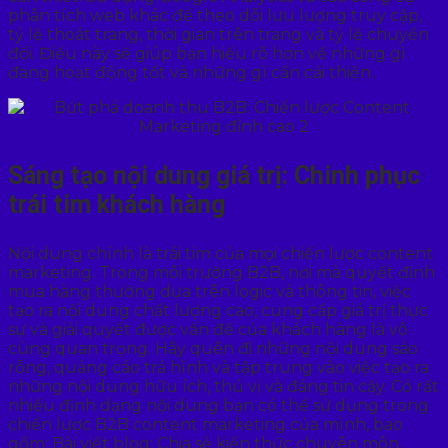
phân tích web khác để theo dõi lưu lượng truy cập,
tỷ lệ thoát trang, thời gian trên trang và tỷ lệ chuyển
đổi. Điều này sẽ giúp bạn hiểu rõ hơn về những gì
đang hoạt động tốt và những gì cần cải thiện.
Sáng tạo nội dung giá trị: Chinh phục
trái tim khách hàng
Nội dung chính là trái tim của mọi chiến lược content
marketing. Trong môi trường B2B, nơi mà quyết định
mua hàng thường dựa trên logic và thông tin, việc
tạo ra nội dung chất lượng cao, cung cấp giá trị thực
sự và giải quyết được vấn đề của khách hàng là vô
cùng quan trọng. Hãy quên đi những nội dung sáo
rỗng, quảng cáo trá hình và tập trung vào việc tạo ra
những nội dung hữu ích, thú vị và đáng tin cậy. Có rất
nhiều định dạng nội dung bạn có thể sử dụng trong
chiến lược B2B content marketing của mình, bao
gồm: Bài viết blog: Chia sẻ kiến thức chuyên môn,