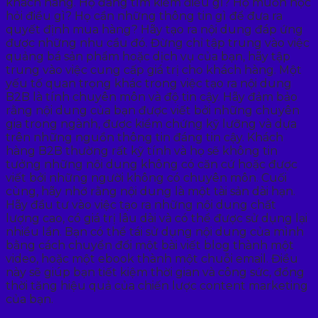
khách hàng. Họ đang tìm kiếm điều gì? Họ muốn học
hỏi điều gì? Họ cần những thông tin gì để đưa ra
quyết định mua hàng? Hãy tạo ra nội dung đáp ứng
được những nhu cầu đó. Đừng chỉ tập trung vào việc
quảng bá sản phẩm hoặc dịch vụ của bạn, hãy tập
trung vào việc cung cấp giá trị cho khách hàng. Một
yếu tố quan trọng khác trong việc tạo ra nội dung
B2B là tính chuyên môn và độ tin cậy. Hãy đảm bảo
rằng nội dung của bạn được viết bởi những chuyên
gia trong ngành, được kiểm chứng kỹ lưỡng và dựa
trên những nguồn thông tin đáng tin cậy. Khách
hàng B2B thường rất kỹ tính và họ sẽ không tin
tưởng những nội dung không có căn cứ hoặc được
viết bởi những người không có chuyên môn. Cuối
cùng, hãy nhớ rằng nội dung là một tài sản dài hạn.
Hãy đầu tư vào việc tạo ra những nội dung chất
lượng cao, có giá trị lâu dài và có thể được sử dụng lại
nhiều lần. Bạn có thể tái sử dụng nội dung của mình
bằng cách chuyển đổi một bài viết blog thành một
video, hoặc một ebook thành một chuỗi email. Điều
này sẽ giúp bạn tiết kiệm thời gian và công sức, đồng
thời tăng hiệu quả của chiến lược content marketing
của bạn.