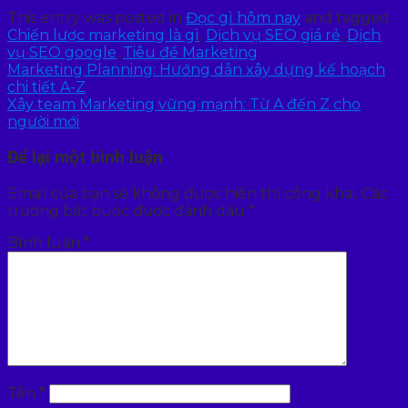
This entry was posted in
Đọc gì hôm nay
and tagged
Chiến lược marketing là gì
,
Dịch vụ SEO giá rẻ
,
Dịch
vụ SEO google
,
Tiêu đề Marketing
.
Marketing Planning: Hướng dẫn xây dựng kế hoạch
chi tiết A-Z
Xây team Marketing vững mạnh: Từ A đến Z cho
người mới
Để lại một bình luận
Email của bạn sẽ không được hiển thị công khai.
Các
trường bắt buộc được đánh dấu
*
Bình luận
*
Tên
*