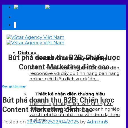
Skip
EN
VI
to
09 6706 6706
content
Dịch vụ
Bứt phá doanh thu B2B: Chiến lược
Thiết kế website chuyên nghiệp
Content Marketing đỉnh cao
Sở hữu một website chuẩn SEO, giao diện
responsive với đầy đủ tính năng bán hàng
online, giới thiệu dịch vụ, dự án,…
Đọc gì hôm nay
Thiết kế nhận diện thương hiệu
Bứt phá doanh thu B2B: Chiến lược
Thiết kế logo, nhận diện văn phòng, ấn
Content Marketing đỉnh cao
phẩm truyền thông, profile doanh nghiệp
với chi phí tối ưu nhất mà vẫn đem lại hiệu
quả cao.
Posted on
22/04/2025
22/04/2025
by
Adminn8