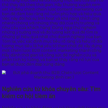
nhớ rằng mục tiêu và đối tượng mục tiêu của bạn có
thể thay đổi theo thời gian. Hãy thường xuyên xem
xét và điều chỉnh chiến lược content marketing của
bạn để đảm bảo rằng nó luôn phù hợp và hiệu quả.
Việc này đòi hỏi sự linh hoạt và khả năng thích ứng
nhanh chóng với những thay đổi của thị trường và
nhu cầu của khách hàng. Đừng ngại thử nghiệm
những ý tưởng mới và đo lường kết quả để tìm ra
những gì hiệu quả nhất cho doanh nghiệp của bạn.
Tóm lại, việc xác định mục tiêu rõ ràng và hiểu rõ đối
tượng mục tiêu là hai yếu tố then chốt để xây dựng
một chiến lược B2B content marketing thành công.
Hãy dành thời gian và công sức để nghiên cứu và
phân tích kỹ lưỡng, và bạn sẽ thấy rằng nỗ lực của
bạn sẽ được đền đáp xứng đáng.
Nghiên cứu từ khóa chuyên sâu: Tìm
kiếm cơ hội tiềm ẩn
Nghiên cứu từ khóa đóng vai trò then chốt trong mọi