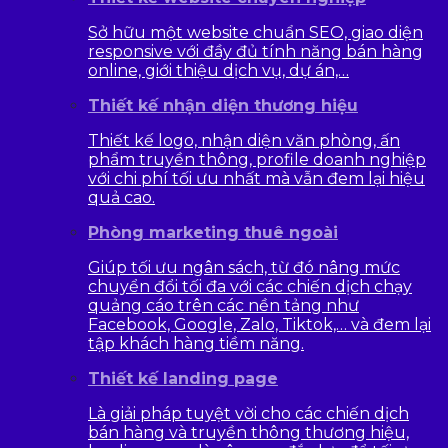
Sở hữu một website chuẩn SEO, giao diện
responsive với đầy đủ tính năng bán hàng
online, giới thiệu dịch vụ, dự án,…
Thiết kế nhận diện thương hiệu
Thiết kế logo, nhận diện văn phòng, ấn
phẩm truyền thông, profile doanh nghiệp
với chi phí tối ưu nhất mà vẫn đem lại hiệu
quả cao.
Phòng marketing thuê ngoài
Giúp tối ưu ngân sách, từ đó nâng mức
chuyển đổi tối đa với các chiến dịch chạy
quảng cáo trên các nền tảng như
Facebook, Google, Zalo, Tiktok,… và đem lại
tập khách hàng tiềm năng.
Thiết kế landing page
Là giải pháp tuyệt vời cho các chiến dịch
bán hàng và truyền thông thương hiệu,