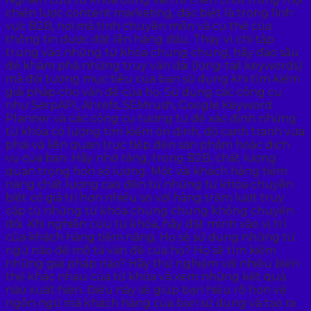
chiến lược content marketing, đặc biệt là trong lĩnh
vực B2B, nơi mà tính chuyên môn và cụ thể của
thông tin được đặt lên hàng đầu. Thay vì chỉ tập
trung vào những từ khóa chung chung, hãy đào sâu
để khám phá những truy vấn dài (long-tail keywords)
mà đối tượng mục tiêu của bạn sử dụng khi tìm kiếm
giải pháp cho vấn đề của họ. Sử dụng các công cụ
như SerpAPI, Ahrefs, SEMrush, Google Keyword
Planner và các công cụ tương tự để xác định những
từ khóa có lượng tìm kiếm ổn định, độ cạnh tranh vừa
phải và liên quan trực tiếp đến sản phẩm hoặc dịch
vụ của bạn. Hãy nhớ rằng, trong B2B, chất lượng
quan trọng hơn số lượng. Một vài khách hàng tiềm
năng chất lượng cao đến từ những từ khóa chuyên
biệt có giá trị hơn nhiều so với hàng trăm lượt truy
cập từ những từ khóa chung chung không chuyển
đổi. Khi nghiên cứu từ khóa, hãy đặt mình vào vị trí
của khách hàng tiềm năng. Họ sẽ sử dụng những từ
ngữ nào để mô tả vấn đề của họ? Họ sẽ tìm kiếm
những giải pháp nào? Hãy thử nghiệm với nhiều biến
thể khác nhau của từ khóa và xem những kết quả
nào xuất hiện. Điều này sẽ giúp bạn hiểu rõ hơn về
ngôn ngữ mà khách hàng của bạn sử dụng và tạo ra