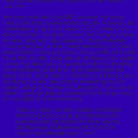
hiệu quả và đạt được những mục tiêu kinh doanh
của mình.
Xây dựng một chiến lược B2B content marketing
hiệu quả là một quá trình phức tạp, đòi hỏi sự đầu tư
về thời gian, công sức và nguồn lực. Tuy nhiên, nếu
được thực hiện đúng cách, nó có thể mang lại những
kết quả đáng kinh ngạc, giúp bạn tăng nhận diện
thương hiệu, tạo ra khách hàng tiềm năng, thúc đẩy
doanh số bán hàng và củng cố mối quan hệ với khách
hàng. Hãy bắt đầu bằng việc xác định mục tiêu và đối
tượng mục tiêu của bạn, sau đó nghiên cứu từ khóa,
tạo ra nội dung giá trị, phân phối và quảng bá nội
dung, và đo lường và tối ưu hóa kết quả. Đừng quên
xây dựng một đội ngũ content marketing chuyên
nghiệp và tạo ra một văn hóa làm việc tích cực. Với sự
kiên trì và nỗ lực, bạn sẽ đạt được thành công trong
lĩnh vực B2B content marketing.
“Nếu bạn đang cần đơn vị phát triển Digital
Marketing hoặc quảng cáo Marketing cho
doanh nghiệp, hãy liên hệ với Vstar Agency
Việt Nam qua số điện thoại 09 6706 6706
hoặc email: admin@vstarvn.com”