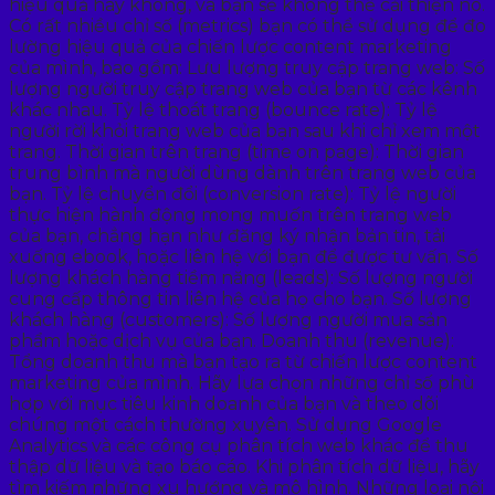
hiệu quả hay không, và bạn sẽ không thể cải thiện nó.
Có rất nhiều chỉ số (metrics) bạn có thể sử dụng để đo
lường hiệu quả của chiến lược content marketing
của mình, bao gồm: Lưu lượng truy cập trang web: Số
lượng người truy cập trang web của bạn từ các kênh
khác nhau. Tỷ lệ thoát trang (bounce rate): Tỷ lệ
người rời khỏi trang web của bạn sau khi chỉ xem một
trang. Thời gian trên trang (time on page): Thời gian
trung bình mà người dùng dành trên trang web của
bạn. Tỷ lệ chuyển đổi (conversion rate): Tỷ lệ người
thực hiện hành động mong muốn trên trang web
của bạn, chẳng hạn như đăng ký nhận bản tin, tải
xuống ebook, hoặc liên hệ với bạn để được tư vấn. Số
lượng khách hàng tiềm năng (leads): Số lượng người
cung cấp thông tin liên hệ của họ cho bạn. Số lượng
khách hàng (customers): Số lượng người mua sản
phẩm hoặc dịch vụ của bạn. Doanh thu (revenue):
Tổng doanh thu mà bạn tạo ra từ chiến lược content
marketing của mình. Hãy lựa chọn những chỉ số phù
hợp với mục tiêu kinh doanh của bạn và theo dõi
chúng một cách thường xuyên. Sử dụng Google
Analytics và các công cụ phân tích web khác để thu
thập dữ liệu và tạo báo cáo. Khi phân tích dữ liệu, hãy
tìm kiếm những xu hướng và mô hình. Những loại nội