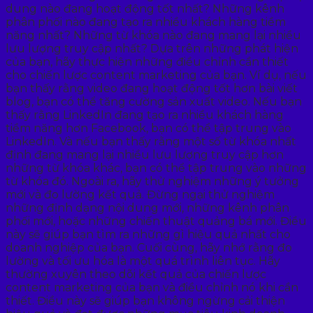
dung nào đang hoạt động tốt nhất? Những kênh
phân phối nào đang tạo ra nhiều khách hàng tiềm
năng nhất? Những từ khóa nào đang mang lại nhiều
lưu lượng truy cập nhất? Dựa trên những phát hiện
của bạn, hãy thực hiện những điều chỉnh cần thiết
cho chiến lược content marketing của bạn. Ví dụ, nếu
bạn thấy rằng video đang hoạt động tốt hơn bài viết
blog, bạn có thể tăng cường sản xuất video. Nếu bạn
thấy rằng LinkedIn đang tạo ra nhiều khách hàng
tiềm năng hơn Facebook, bạn có thể tập trung vào
LinkedIn. Và nếu bạn thấy rằng một số từ khóa nhất
định đang mang lại nhiều lưu lượng truy cập hơn
những từ khóa khác, bạn có thể tập trung vào những
từ khóa đó. Ngoài ra, hãy thử nghiệm những ý tưởng
mới và đo lường kết quả. Đừng ngại thử nghiệm
những định dạng nội dung mới, những kênh phân
phối mới, hoặc những chiến thuật quảng bá mới. Điều
này sẽ giúp bạn tìm ra những gì hiệu quả nhất cho
doanh nghiệp của bạn. Cuối cùng, hãy nhớ rằng đo
lường và tối ưu hóa là một quá trình liên tục. Hãy
thường xuyên theo dõi kết quả của chiến lược
content marketing của bạn và điều chỉnh nó khi cần
thiết. Điều này sẽ giúp bạn không ngừng cải thiện