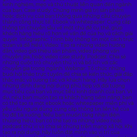
kinh nghiệm, mẹo và thủ thuật liên quan đến ngành
của bạn. Case study: Chứng minh giá trị sản phẩm
hoặc dịch vụ của bạn thông qua những câu chuyện
thành công thực tế. Ebook và whitepaper: Cung cấp
thông tin chuyên sâu về một chủ đề cụ thể, giúp
khách hàng hiểu rõ hơn về vấn đề của họ và cách giải
quyết. Infographic: Trình bày thông tin một cách trực
quan và dễ hiểu. Video: Tạo ra những video hướng
dẫn, video giới thiệu sản phẩm, video phỏng vấn
chuyên gia, hoặc video case study. Podcast: Chia sẻ
những cuộc trò chuyện thú vị và bổ ích với các
chuyên gia trong ngành. Webinar: Tổ chức những
buổi hội thảo trực tuyến để chia sẻ kiến thức, giải đáp
thắc mắc và tương tác với khách hàng. Hãy lựa chọn
những định dạng nội dung phù hợp với đối tượng
mục tiêu của bạn và mục tiêu kinh doanh của bạn. Ví
dụ, nếu bạn muốn tạo ra khách hàng tiềm năng, bạn
có thể tạo ra một ebook hoặc whitepaper miễn phí và
yêu cầu người dùng cung cấp thông tin liên hệ của
họ để tải xuống. Nếu bạn muốn tăng nhận diện
thương hiệu, bạn có thể tạo ra những video hoặc
podcast thú vị và chia sẻ chúng trên mạng xã hội. Khi
tạo ra nội dung, hãy luôn đặt mình vào vị trí của