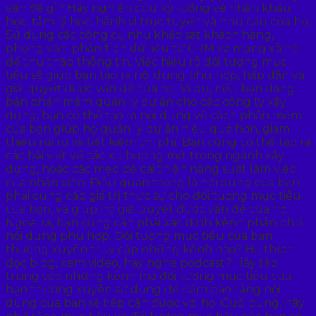
vấn đề gì? Hãy nghiên cứu kỹ lưỡng về nhân khẩu
học, tâm lý học, hành vi trực tuyến và nhu cầu của họ.
Sử dụng các công cụ như khảo sát khách hàng,
phỏng vấn, phân tích dữ liệu từ CRM và mạng xã hội
để thu thập thông tin. Việc hiểu rõ đối tượng mục
tiêu sẽ giúp bạn tạo ra nội dung phù hợp, hấp dẫn và
giải quyết được vấn đề của họ. Ví dụ, nếu bạn đang
bán phần mềm quản lý dự án cho các công ty xây
dựng, bạn có thể tạo ra nội dung về cách phần mềm
của bạn giúp họ quản lý dự án hiệu quả hơn, giảm
thiểu rủi ro và tiết kiệm chi phí. Bạn cũng có thể tạo ra
các bài viết về các xu hướng mới trong ngành xây
dựng, hoặc các mẹo để cải thiện năng suất làm việc
của nhân viên. Điều quan trọng là nội dung của bạn
phải cung cấp giá trị thực sự cho đối tượng mục tiêu
của bạn, và giúp họ giải quyết được vấn đề của họ.
Ngoài ra, bạn cũng cần phải xác định kênh phân phối
nội dung phù hợp. Đối tượng mục tiêu của bạn
thường xuyên truy cập những kênh nào? Họ thích
đọc blog, xem video, hay nghe podcast? Hãy tập
trung vào những kênh mà đối tượng mục tiêu của
bạn thường xuyên sử dụng để đảm bảo rằng nội
dung của bạn sẽ tiếp cận được với họ. Cuối cùng, hãy