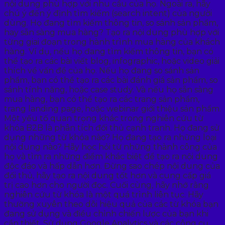
nội dung phù hợp với nhu cầu của họ. Ngoài ra, hãy
chú ý đến ý định tìm kiếm (search intent) của người
dùng. Họ đang tìm kiếm thông tin, so sánh sản phẩm,
hay sẵn sàng mua hàng? Tạo ra nội dung phù hợp với
từng giai đoạn trong hành trình mua hàng của khách
hàng. Ví dụ, nếu họ đang tìm kiếm thông tin, bạn có
thể tạo ra các bài viết blog, infographic, hoặc video giải
thích về vấn đề của họ. Nếu họ đang so sánh sản
phẩm, bạn có thể tạo ra các bài đánh giá sản phẩm, so
sánh tính năng, hoặc case study. Và nếu họ sẵn sàng
mua hàng, bạn có thể tạo ra các trang sản phẩm,
trang landing page, hoặc webinar giới thiệu sản phẩm.
Một yếu tố quan trọng khác trong nghiên cứu từ
khóa B2B là phân tích đối thủ cạnh tranh. Họ đang sử
dụng những từ khóa nào? Họ đang tạo ra những loại
nội dung nào? Hãy học hỏi từ những thành công của
họ và tìm ra những điểm khác biệt để tạo ra nội dung
độc đáo và hấp dẫn hơn. Đừng sao chép nội dung của
đối thủ, hãy tạo ra nội dung tốt hơn và cung cấp giá
trị cao hơn cho người đọc. Cuối cùng, hãy nhớ rằng
nghiên cứu từ khóa là một quá trình liên tục. Hãy
thường xuyên theo dõi hiệu quả của các từ khóa bạn
đang sử dụng và điều chỉnh chiến lược của bạn khi
cần thiết. Sử dụng Google Analytics và các công cụ