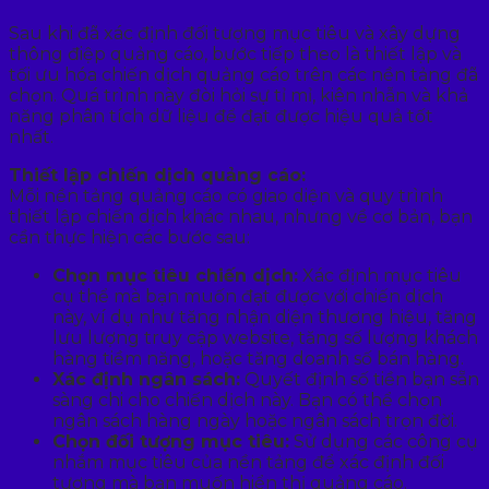
Sau khi đã xác định đối tượng mục tiêu và xây dựng
thông điệp quảng cáo, bước tiếp theo là thiết lập và
tối ưu hóa chiến dịch quảng cáo trên các nền tảng đã
chọn. Quá trình này đòi hỏi sự tỉ mỉ, kiên nhẫn và khả
năng phân tích dữ liệu để đạt được hiệu quả tốt
nhất.
Thiết lập chiến dịch quảng cáo:
Mỗi nền tảng quảng cáo có giao diện và quy trình
thiết lập chiến dịch khác nhau, nhưng về cơ bản, bạn
cần thực hiện các bước sau:
Chọn mục tiêu chiến dịch:
Xác định mục tiêu
cụ thể mà bạn muốn đạt được với chiến dịch
này, ví dụ như tăng nhận diện thương hiệu, tăng
lưu lượng truy cập website, tăng số lượng khách
hàng tiềm năng, hoặc tăng doanh số bán hàng.
Xác định ngân sách:
Quyết định số tiền bạn sẵn
sàng chi cho chiến dịch này. Bạn có thể chọn
ngân sách hàng ngày hoặc ngân sách trọn đời.
Chọn đối tượng mục tiêu:
Sử dụng các công cụ
nhắm mục tiêu của nền tảng để xác định đối
tượng mà bạn muốn hiển thị quảng cáo.