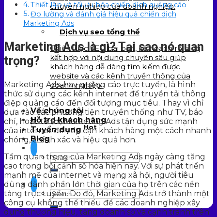
Thiết lập và tối ưu hóa chiến dịch quảng cáo
chuyên nghiệp của doanh nghiệp.
Đo lường và đánh giá hiệu quả chiến dịch
Marketing Ads
Dịch vụ seo tổng thể
Marketing Ads là gì? Tại sao nó quan
Chiến lược SEO bài bản, kế hoạch rõ ràng
kết hợp với nội dung chuyên sâu giúp
trọng?
khách hàng dễ dàng tìm kiếm được
website và các kênh truyền thông của
Marketing Ads, hay quảng cáo trực tuyến, là hình
doanh nghiệp.
thức sử dụng các kênh internet để truyền tải thông
điệp quảng cáo đến đối tượng mục tiêu. Thay vì chỉ
Về chúng tôi
dựa vào các phương tiện truyền thống như TV, báo
Hỗ trợ khách hàng
chí, hoặc tờ rơi, Marketing Ads tận dụng sức mạnh
Hot
Tuyển dụng
của internet để tiếp cận khách hàng một cách nhanh
Blog
chóng, chính xác và hiệu quả hơn.
Tầm quan trọng của Marketing Ads ngày càng tăng
cao trong bối cảnh số hóa hiện nay. Với sự phát triển
mạnh mẽ của internet và mạng xã hội, người tiêu
dùng dành phần lớn thời gian của họ trên các nền
tảng trực tuyến. Do đó, Marketing Ads trở thành một
công cụ không thể thiếu để các doanh nghiệp xây
dựng thương hiệu, tăng doanh số và cạnh tranh trên