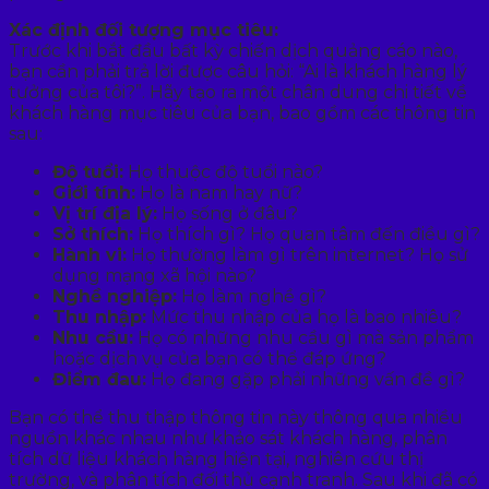
Xác định đối tượng mục tiêu:
Trước khi bắt đầu bất kỳ chiến dịch quảng cáo nào,
bạn cần phải trả lời được câu hỏi: “Ai là khách hàng lý
tưởng của tôi?”. Hãy tạo ra một chân dung chi tiết về
khách hàng mục tiêu của bạn, bao gồm các thông tin
sau:
Độ tuổi:
Họ thuộc độ tuổi nào?
Giới tính:
Họ là nam hay nữ?
Vị trí địa lý:
Họ sống ở đâu?
Sở thích:
Họ thích gì? Họ quan tâm đến điều gì?
Hành vi:
Họ thường làm gì trên internet? Họ sử
dụng mạng xã hội nào?
Nghề nghiệp:
Họ làm nghề gì?
Thu nhập:
Mức thu nhập của họ là bao nhiêu?
Nhu cầu:
Họ có những nhu cầu gì mà sản phẩm
hoặc dịch vụ của bạn có thể đáp ứng?
Điểm đau:
Họ đang gặp phải những vấn đề gì?
Bạn có thể thu thập thông tin này thông qua nhiều
nguồn khác nhau như khảo sát khách hàng, phân
tích dữ liệu khách hàng hiện tại, nghiên cứu thị
trường, và phân tích đối thủ cạnh tranh. Sau khi đã có