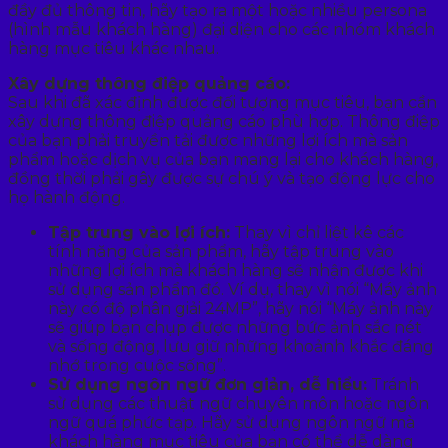
đầy đủ thông tin, hãy tạo ra một hoặc nhiều persona
(hình mẫu khách hàng) đại diện cho các nhóm khách
hàng mục tiêu khác nhau.
Xây dựng thông điệp quảng cáo:
Sau khi đã xác định được đối tượng mục tiêu, bạn cần
xây dựng thông điệp quảng cáo phù hợp. Thông điệp
của bạn phải truyền tải được những lợi ích mà sản
phẩm hoặc dịch vụ của bạn mang lại cho khách hàng,
đồng thời phải gây được sự chú ý và tạo động lực cho
họ hành động.
Tập trung vào lợi ích:
Thay vì chỉ liệt kê các
tính năng của sản phẩm, hãy tập trung vào
những lợi ích mà khách hàng sẽ nhận được khi
sử dụng sản phẩm đó. Ví dụ, thay vì nói “Máy ảnh
này có độ phân giải 24MP”, hãy nói “Máy ảnh này
sẽ giúp bạn chụp được những bức ảnh sắc nét
và sống động, lưu giữ những khoảnh khắc đáng
nhớ trong cuộc sống”.
Sử dụng ngôn ngữ đơn giản, dễ hiểu:
Tránh
sử dụng các thuật ngữ chuyên môn hoặc ngôn
ngữ quá phức tạp. Hãy sử dụng ngôn ngữ mà
khách hàng mục tiêu của bạn có thể dễ dàng