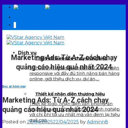
Skip
EN
VI
to
09 6706 6706
content
Dịch vụ
Marketing Ads: Từ A-Z cách chạy
Thiết kế website chuyên nghiệp
quảng cáo hiệu quả nhất 2024
Sở hữu một website chuẩn SEO, giao diện
responsive với đầy đủ tính năng bán hàng
online, giới thiệu dịch vụ, dự án,…
Đọc gì hôm nay
Thiết kế nhận diện thương hiệu
Marketing Ads: Từ A-Z cách chạy
Thiết kế logo, nhận diện văn phòng, ấn
quảng cáo hiệu quả nhất 2024
phẩm truyền thông, profile doanh nghiệp
với chi phí tối ưu nhất mà vẫn đem lại hiệu
quả cao.
Posted on
22/04/2025
22/04/2025
by
Adminn8