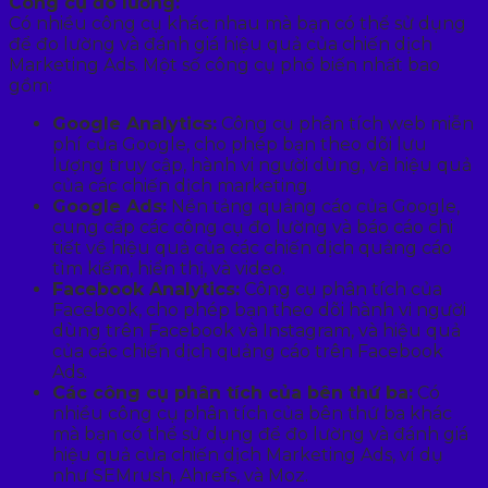
Công cụ đo lường:
Có nhiều công cụ khác nhau mà bạn có thể sử dụng
để đo lường và đánh giá hiệu quả của chiến dịch
Marketing Ads. Một số công cụ phổ biến nhất bao
gồm:
Google Analytics:
Công cụ phân tích web miễn
phí của Google, cho phép bạn theo dõi lưu
lượng truy cập, hành vi người dùng, và hiệu quả
của các chiến dịch marketing.
Google Ads:
Nền tảng quảng cáo của Google,
cung cấp các công cụ đo lường và báo cáo chi
tiết về hiệu quả của các chiến dịch quảng cáo
tìm kiếm, hiển thị, và video.
Facebook Analytics:
Công cụ phân tích của
Facebook, cho phép bạn theo dõi hành vi người
dùng trên Facebook và Instagram, và hiệu quả
của các chiến dịch quảng cáo trên Facebook
Ads.
Các công cụ phân tích của bên thứ ba:
Có
nhiều công cụ phân tích của bên thứ ba khác
mà bạn có thể sử dụng để đo lường và đánh giá
hiệu quả của chiến dịch Marketing Ads, ví dụ
như SEMrush, Ahrefs, và Moz.