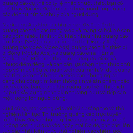
quảng cáo cụ thể có tỷ lệ nhấp chuột thấp, bạn có
thể thay đổi tiêu đề, hình ảnh hoặc nội dung quảng
cáo để thu hút sự chú ý của người dùng.
Marketing Ads không chỉ giới hạn ở việc hiển thị
quảng cáo trên các trang web và mạng xã hội. Nó còn
bao gồm nhiều hình thức khác nhau như quảng cáo
tìm kiếm (SEM), quảng cáo hiển thị (Display Ads),
quảng cáo video (Video Ads), quảng cáo trên thiết bị
di động (Mobile Ads), và quảng cáo email (Email
Marketing). Mỗi hình thức có những ưu điểm và
nhược điểm riêng, và bạn cần lựa chọn hình thức phù
hợp với mục tiêu và ngân sách của mình. Ví dụ, quảng
cáo tìm kiếm thích hợp để tiếp cận những người
đang chủ động tìm kiếm thông tin về sản phẩm hoặc
dịch vụ của bạn, trong khi quảng cáo hiển thị thích
hợp để xây dựng nhận diện thương hiệu và tiếp cận
một lượng lớn người dùng.
Cuối cùng, Marketing Ads đòi hỏi sự sáng tạo và thử
nghiệm liên tục. Thị trường quảng cáo trực tuyến
luôn thay đổi, và những gì hiệu quả hôm nay có thể
không còn hiệu quả vào ngày mai. Do đó, bạn cần liên
tục cập nhật kiến thức, thử nghiệm các chiến lược