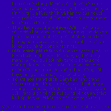
tích của nền tảng để hiểu rõ hơn về hiệu quả
của chiến dịch. Xem xét dữ liệu theo độ tuổi, giới
tính, vị trí địa lý, sở thích, và hành vi của người
dùng để xác định những nhóm đối tượng mang
lại hiệu quả tốt nhất.
Thực hiện các thử nghiệm A/B:
Thử nghiệm
các phiên bản khác nhau của quảng cáo để xem
phiên bản nào hoạt động tốt nhất. Bạn có thể
thử nghiệm với các tiêu đề, hình ảnh, mô tả, và
lời kêu gọi hành động khác nhau.
Điều chỉnh giá thầu:
Nếu bạn thấy rằng một từ
khóa hoặc một nhóm đối tượng cụ thể đang
mang lại hiệu quả tốt, hãy tăng giá thầu cho
chúng. Ngược lại, nếu một từ khóa hoặc một
nhóm đối tượng nào đó không hoạt động tốt,
hãy giảm giá thầu hoặc loại bỏ chúng.
Tối ưu hóa trang đích:
Đảm bảo rằng trang
đích mà người dùng truy cập sau khi nhấp vào
quảng cáo của bạn được tối ưu hóa để chuyển
đổi. Trang đích nên có nội dung liên quan, thiết
kế hấp dẫn, và lời kêu gọi hành động rõ ràng.
Việc tối ưu hóa chiến dịch quảng cáo là một quá trình