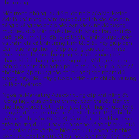
thị trường.
Một trong những ưu điểm lớn nhất của Marketing
Ads là khả năng nhắm mục tiêu chính xác. Các nền
tảng quảng cáo cho phép bạn xác định đối tượng
mục tiêu dựa trên nhiều tiêu chí khác nhau như độ
tuổi, giới tính, vị trí địa lý, sở thích, hành vi trực tuyến,
và thậm chí cả tình trạng kinh tế. Điều này giúp bạn
đảm bảo rằng thông điệp quảng cáo của mình sẽ
được hiển thị cho những người có khả năng trở
thành khách hàng tiềm năng nhất. Ví dụ, nếu bạn
bán sản phẩm dành cho phụ nữ từ 25-35 tuổi, bạn có
thể thiết lập quảng cáo chỉ hiển thị cho nhóm đối
tượng này. Điều này giúp bạn tiết kiệm chi phí và tăng
tỷ lệ chuyển đổi.
Ngoài ra, Marketing Ads còn cung cấp khả năng đo
lường hiệu quả chiến dịch một cách chi tiết. Bạn có
thể theo dõi số lượt hiển thị, số lượt nhấp chuột, tỷ lệ
chuyển đổi, chi phí trên mỗi lượt nhấp (CPC), chi phí
trên mỗi chuyển đổi (CPA), và nhiều chỉ số khác. Dựa
trên những dữ liệu này, bạn có thể đánh giá hiệu quả
của chiến dịch và thực hiện các điều chỉnh cần thiết
để tối ưu hóa kết quả. Ví dụ, nếu bạn thấy rằng một