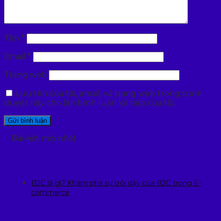
Tên
*
Email
*
Trang web
Lưu tên của tôi, email, và trang web trong trình
duyệt này cho lần bình luận kế tiếp của tôi.
Bài viết mới nhất
B2C là gì? Khám phá sự trỗi dậy của B2C trong E-
commerce