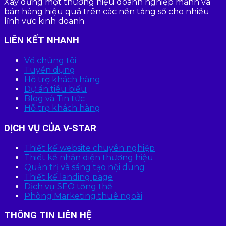
Xây dựng một thương hiệu doanh nghiệp mạnh và
bán hàng hiệu quả trên các nền tảng số cho nhiều
lĩnh vực kinh doanh
LIÊN KẾT NHANH
Về chúng tôi
Tuyển dụng
Hỗ trợ khách hàng
Dự án tiêu biểu
Blog và Tin tức
Hỗ trợ khách hàng
DỊCH VỤ CỦA V-STAR
Thiết kế website chuyên nghiệp
Thiết kế nhận diện thương hiệu
Quản trị và sáng tạo nội dung
Thiết kế landing page
Dịch vụ SEO tổng thể
Phòng Marketing thuê ngoài
THÔNG TIN LIÊN HỆ