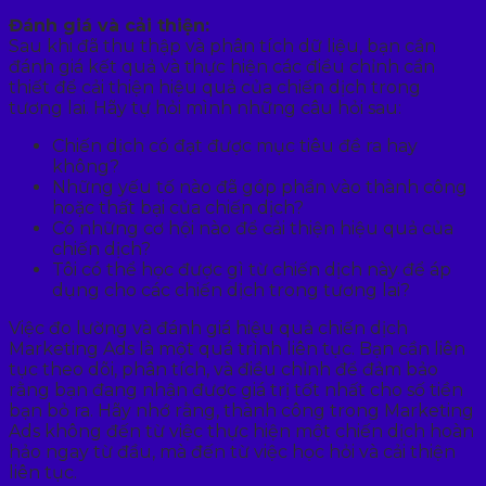
Đánh giá và cải thiện:
Sau khi đã thu thập và phân tích dữ liệu, bạn cần
đánh giá kết quả và thực hiện các điều chỉnh cần
thiết để cải thiện hiệu quả của chiến dịch trong
tương lai. Hãy tự hỏi mình những câu hỏi sau:
Chiến dịch có đạt được mục tiêu đề ra hay
không?
Những yếu tố nào đã góp phần vào thành công
hoặc thất bại của chiến dịch?
Có những cơ hội nào để cải thiện hiệu quả của
chiến dịch?
Tôi có thể học được gì từ chiến dịch này để áp
dụng cho các chiến dịch trong tương lai?
Việc đo lường và đánh giá hiệu quả chiến dịch
Marketing Ads là một quá trình liên tục. Bạn cần liên
tục theo dõi, phân tích, và điều chỉnh để đảm bảo
rằng bạn đang nhận được giá trị tốt nhất cho số tiền
bạn bỏ ra. Hãy nhớ rằng, thành công trong Marketing
Ads không đến từ việc thực hiện một chiến dịch hoàn
hảo ngay từ đầu, mà đến từ việc học hỏi và cải thiện
liên tục.