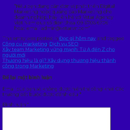
“Nếu bạn đang cần đơn vị phát triển Digital
Marketing hoặc quảng cáo Marketing cho
doanh nghiệp, hãy liên hệ với Vstar Agency
Việt Nam qua số điện thoại 09 6706 6706
hoặc email: admin@vstarvn.com”
This entry was posted in
Đọc gì hôm nay
and tagged
Công cụ marketing
,
Dịch vụ SEO
.
Xây team Marketing vững mạnh: Từ A đến Z cho
người mới
Thương hiệu là gì? Xây dựng thương hiệu thành
công trong Marketing
Để lại một bình luận
Email của bạn sẽ không được hiển thị công khai.
Các
trường bắt buộc được đánh dấu
*
Bình luận
*