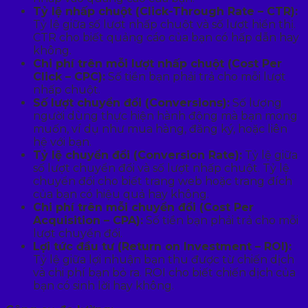
Tỷ lệ nhấp chuột (Click-Through Rate – CTR):
Tỷ lệ giữa số lượt nhấp chuột và số lượt hiển thị.
CTR cho biết quảng cáo của bạn có hấp dẫn hay
không.
Chi phí trên mỗi lượt nhấp chuột (Cost Per
Click – CPC):
Số tiền bạn phải trả cho mỗi lượt
nhấp chuột.
Số lượt chuyển đổi (Conversions):
Số lượng
người dùng thực hiện hành động mà bạn mong
muốn, ví dụ như mua hàng, đăng ký, hoặc liên
hệ với bạn.
Tỷ lệ chuyển đổi (Conversion Rate):
Tỷ lệ giữa
số lượt chuyển đổi và số lượt nhấp chuột. Tỷ lệ
chuyển đổi cho biết trang web hoặc trang đích
của bạn có hiệu quả hay không.
Chi phí trên mỗi chuyển đổi (Cost Per
Acquisition – CPA):
Số tiền bạn phải trả cho mỗi
lượt chuyển đổi.
Lợi tức đầu tư (Return on Investment – ROI):
Tỷ lệ giữa lợi nhuận bạn thu được từ chiến dịch
và chi phí bạn bỏ ra. ROI cho biết chiến dịch của
bạn có sinh lời hay không.