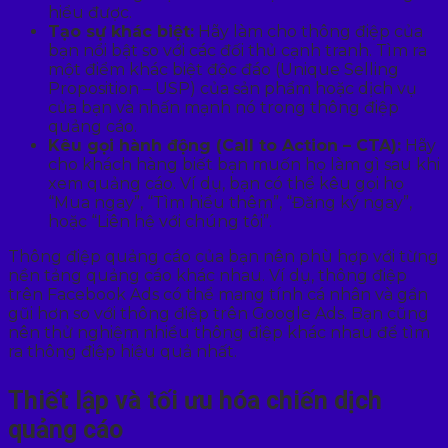
hiểu được.
Tạo sự khác biệt:
Hãy làm cho thông điệp của
bạn nổi bật so với các đối thủ cạnh tranh. Tìm ra
một điểm khác biệt độc đáo (Unique Selling
Proposition – USP) của sản phẩm hoặc dịch vụ
của bạn và nhấn mạnh nó trong thông điệp
quảng cáo.
Kêu gọi hành động (Call to Action – CTA):
Hãy
cho khách hàng biết bạn muốn họ làm gì sau khi
xem quảng cáo. Ví dụ, bạn có thể kêu gọi họ
“Mua ngay”, “Tìm hiểu thêm”, “Đăng ký ngay”,
hoặc “Liên hệ với chúng tôi”.
Thông điệp quảng cáo của bạn nên phù hợp với từng
nền tảng quảng cáo khác nhau. Ví dụ, thông điệp
trên Facebook Ads có thể mang tính cá nhân và gần
gũi hơn so với thông điệp trên Google Ads. Bạn cũng
nên thử nghiệm nhiều thông điệp khác nhau để tìm
ra thông điệp hiệu quả nhất.
Thiết lập và tối ưu hóa chiến dịch
quảng cáo