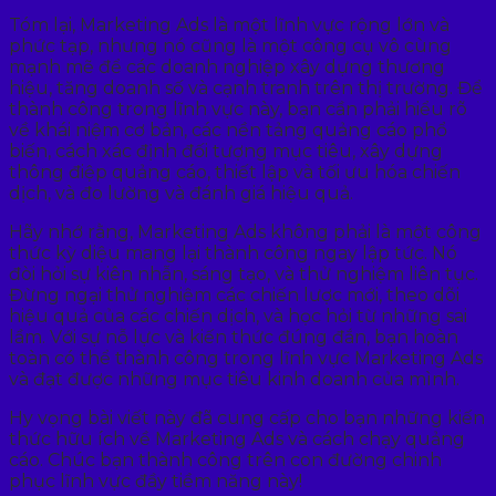
Tóm lại, Marketing Ads là một lĩnh vực rộng lớn và
phức tạp, nhưng nó cũng là một công cụ vô cùng
mạnh mẽ để các doanh nghiệp xây dựng thương
hiệu, tăng doanh số và cạnh tranh trên thị trường. Để
thành công trong lĩnh vực này, bạn cần phải hiểu rõ
về khái niệm cơ bản, các nền tảng quảng cáo phổ
biến, cách xác định đối tượng mục tiêu, xây dựng
thông điệp quảng cáo, thiết lập và tối ưu hóa chiến
dịch, và đo lường và đánh giá hiệu quả.
Hãy nhớ rằng, Marketing Ads không phải là một công
thức kỳ diệu mang lại thành công ngay lập tức. Nó
đòi hỏi sự kiên nhẫn, sáng tạo, và thử nghiệm liên tục.
Đừng ngại thử nghiệm các chiến lược mới, theo dõi
hiệu quả của các chiến dịch, và học hỏi từ những sai
lầm. Với sự nỗ lực và kiến thức đúng đắn, bạn hoàn
toàn có thể thành công trong lĩnh vực Marketing Ads
và đạt được những mục tiêu kinh doanh của mình.
Hy vọng bài viết này đã cung cấp cho bạn những kiến
thức hữu ích về Marketing Ads và cách chạy quảng
cáo. Chúc bạn thành công trên con đường chinh
phục lĩnh vực đầy tiềm năng này!