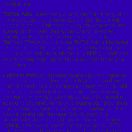
người dùng.
TikTok Ads:
Là nền tảng quảng cáo trên mạng xã hội
TikTok, nơi tập trung đông đảo giới trẻ. TikTok Ads
cung cấp nhiều hình thức quảng cáo khác nhau như
quảng cáo In-Feed, quảng cáo Brand Takeover,
quảng cáo Hashtag Challenge, và quảng cáo
Branded Effects. Ưu điểm của TikTok Ads là khả năng
tiếp cận giới trẻ, tính sáng tạo cao, và khả năng tạo ra
hiệu ứng lan truyền mạnh mẽ. Tuy nhiên, TikTok Ads
có thể không phù hợp với tất cả các ngành hàng và
đối tượng mục tiêu.
LinkedIn Ads:
Là nền tảng quảng cáo trên mạng xã
hội LinkedIn, nơi tập trung các chuyên gia và doanh
nhân. LinkedIn Ads cho phép bạn nhắm mục tiêu đối
tượng dựa trên chức danh, ngành nghề, kỹ năng,
kinh nghiệm làm việc, và trình độ học vấn. LinkedIn
Ads cung cấp nhiều hình thức quảng cáo khác nhau
như quảng cáo Sponsored Content, quảng cáo Text
Ads, và quảng cáo Message Ads. Ưu điểm của
LinkedIn Ads là khả năng tiếp cận đối tượng chuyên
nghiệp, phù hợp với các sản phẩm và dịch vụ B2B.
Tuy nhiên, chi phí quảng cáo trên LinkedIn Ads có