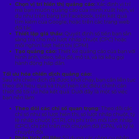
Chọn vị trí hiển thị quảng cáo:
Xác định vị trí
mà bạn muốn quảng cáo của mình xuất hiện, ví
dụ như trên bảng tin Facebook, trên kết quả
tìm kiếm của Google, hoặc trên các trang web
đối tác.
Thiết lập giá thầu:
Quyết định số tiền bạn sẵn
sàng trả cho mỗi lượt nhấp chuột (CPC) hoặc
mỗi nghìn lượt hiển thị (CPM).
Tạo quảng cáo:
Thiết kế quảng cáo của bạn với
hình ảnh, video, tiêu đề, mô tả, và lời kêu gọi
hành động hấp dẫn.
Tối ưu hóa chiến dịch quảng cáo:
Sau khi chiến dịch đã được khởi chạy, bạn cần liên tục
theo dõi hiệu quả và thực hiện các điều chỉnh cần
thiết để tối ưu hóa kết quả. Dưới đây là một số việc
bạn nên làm:
Theo dõi các chỉ số quan trọng:
Theo dõi các
chỉ số như số lượt hiển thị, số lượt nhấp chuột, tỷ
lệ nhấp chuột (CTR), chi phí trên mỗi lượt nhấp
(CPC), chi phí trên mỗi chuyển đổi (CPA), và tỷ lệ
chuyển đổi.
Phân tích dữ liệu:
Sử dụng các công cụ phân