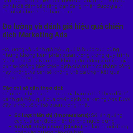
liên tục. Bạn cần liên tục theo dõi, phân tích, và điều
chỉnh để đảm bảo rằng bạn đang nhận được giá trị
tốt nhất cho số tiền bạn bỏ ra.
Đo lường và đánh giá hiệu quả chiến
dịch Marketing Ads
Đo lường và đánh giá hiệu quả là bước cuối cùng
nhưng không kém phần quan trọng trong quy trình
Marketing Ads. Nếu bạn không đo lường và đánh giá,
bạn sẽ không biết chiến dịch của mình có thành công
hay không, và bạn sẽ không thể cải thiện kết quả
trong tương lai.
Các chỉ số cần theo dõi:
Có nhiều chỉ số khác nhau mà bạn có thể theo dõi để
đánh giá hiệu quả của chiến dịch Marketing Ads. Dưới
đây là một số chỉ số quan trọng nhất:
Số lượt hiển thị (Impressions):
Số lần quảng
cáo của bạn được hiển thị cho người dùng.
Số lượt nhấp chuột (Clicks):
Số lần người dùng
nhấp vào quảng cáo của bạn.