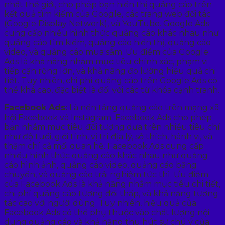
nhất thế giới, cho phép bạn hiển thị quảng cáo trên
kết quả tìm kiếm của Google, các trang web đối tác
(Google Display Network), và YouTube. Google Ads
cung cấp nhiều hình thức quảng cáo khác nhau như
quảng cáo tìm kiếm, quảng cáo hiển thị, quảng cáo
video, và quảng cáo mua sắm. Ưu điểm của Google
Ads là khả năng nhắm mục tiêu chính xác, phạm vi
tiếp cận rộng lớn, và khả năng đo lường hiệu quả chi
tiết. Tuy nhiên, chi phí quảng cáo trên Google Ads có
thể khá cao, đặc biệt là đối với các từ khóa cạnh tranh.
Facebook Ads:
Là nền tảng quảng cáo trên mạng xã
hội Facebook và Instagram. Facebook Ads cho phép
bạn nhắm mục tiêu đối tượng dựa trên nhiều tiêu chí
như độ tuổi, giới tính, vị trí địa lý, sở thích, hành vi, và
thậm chí cả mối quan hệ. Facebook Ads cung cấp
nhiều hình thức quảng cáo khác nhau như quảng
cáo hình ảnh, quảng cáo video, quảng cáo băng
chuyền, và quảng cáo trải nghiệm tức thì. Ưu điểm
của Facebook Ads là khả năng nhắm mục tiêu chi tiết,
chi phí quảng cáo tương đối thấp, và khả năng tương
tác cao với người dùng. Tuy nhiên, hiệu quả của
Facebook Ads có thể phụ thuộc vào chất lượng nội
dung quảng cáo và khả năng thu hút sự chú ý của