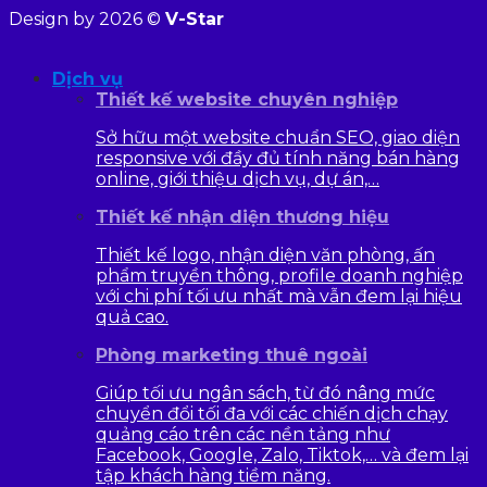
Design by 2026 ©
V-Star
Dịch vụ
Thiết kế website chuyên nghiệp
Sở hữu một website chuẩn SEO, giao diện
responsive với đầy đủ tính năng bán hàng
online, giới thiệu dịch vụ, dự án,…
Thiết kế nhận diện thương hiệu
Thiết kế logo, nhận diện văn phòng, ấn
phẩm truyền thông, profile doanh nghiệp
với chi phí tối ưu nhất mà vẫn đem lại hiệu
quả cao.
Phòng marketing thuê ngoài
Giúp tối ưu ngân sách, từ đó nâng mức
chuyển đổi tối đa với các chiến dịch chạy
quảng cáo trên các nền tảng như
Facebook, Google, Zalo, Tiktok,… và đem lại
tập khách hàng tiềm năng.