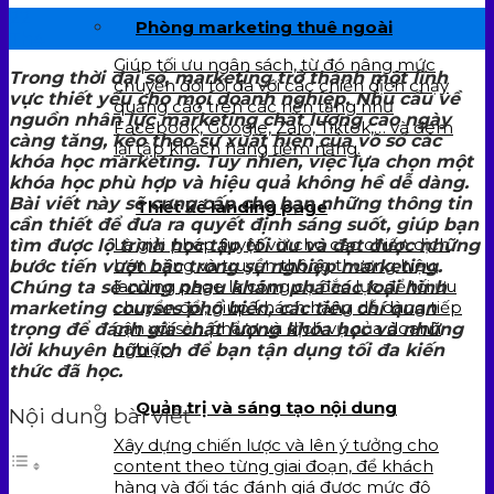
22
Phòng marketing thuê ngoài
Th4
Giúp tối ưu ngân sách, từ đó nâng mức
Trong thời đại số, marketing trở thành một lĩnh
chuyển đổi tối đa với các chiến dịch chạy
vực thiết yếu cho mọi doanh nghiệp. Nhu cầu về
quảng cáo trên các nền tảng như
nguồn nhân lực marketing chất lượng cao ngày
Facebook, Google, Zalo, Tiktok,… và đem
càng tăng, kéo theo sự xuất hiện của vô số các
lại tập khách hàng tiềm năng.
khóa học marketing. Tuy nhiên, việc lựa chọn một
khóa học phù hợp và hiệu quả không hề dễ dàng.
Bài viết này sẽ cung cấp cho bạn những thông tin
Thiết kế landing page
cần thiết để đưa ra quyết định sáng suốt, giúp bạn
Là giải pháp tuyệt vời cho các chiến dịch
tìm được lộ trình học tập tối ưu và đạt được những
bán hàng và truyền thông thương hiệu,
bước tiến vượt bậc trong sự nghiệp marketing.
landing page là công cụ đắc lực để tối ưu
Chúng ta sẽ cùng nhau khám phá các loại hình
chuyển đổi, giúp khách hàng dễ dàng tiếp
marketing courses phổ biến, các tiêu chí quan
cận với sản phẩm và dịch vụ của doanh
trọng để đánh giá chất lượng khóa học và những
nghiệp
lời khuyên hữu ích để bạn tận dụng tối đa kiến
thức đã học.
Quản trị và sáng tạo nội dung
Nội dung bài viết
Xây dựng chiến lược và lên ý tưởng cho
content theo từng giai đoạn, để khách
hàng và đối tác đánh giá được mức độ