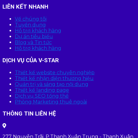
LIÊN KẾT NHANH
Về chúng tôi
Tuyển dụng
Hỗ trợ khách hàng
Dự án tiêu biểu
Blog và Tin tức
Hỗ trợ khách hàng
DỊCH VỤ CỦA V-STAR
Thiết kế website chuyên nghiệp
Thiết kế nhận diện thương hiệu
Quản trị và sáng tạo nội dung
Thiết kế landing page
Dịch vụ SEO tổng thể
Phòng Marketing thuê ngoài
THÔNG TIN LIÊN HỆ
277 Nguyễn Trãi, P.Thanh Xuân Trung - Thanh Xuân