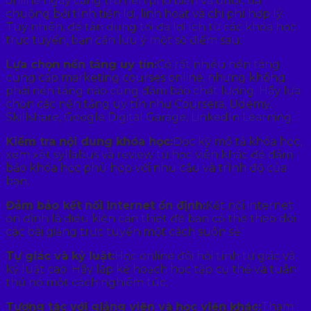
online ngày càng trở nên phổ biến và được ưa
chuộng bởi tính tiện lợi, linh hoạt và chi phí hợp lý.
Tuy nhiên, để tận dụng tối đa lợi ích từ các khóa học
trực tuyến, bạn cần lưu ý một số điểm sau:
Lựa chọn nền tảng uy tín:
Có rất nhiều nền tảng
cung cấp marketing courses online, nhưng không
phải nền tảng nào cũng đảm bảo chất lượng. Hãy lựa
chọn các nền tảng uy tín như Coursera, Udemy,
Skillshare, Google Digital Garage, LinkedIn Learning…
Kiểm tra nội dung khóa học:
Đọc kỹ mô tả khóa học,
xem xét syllabus và review từ học viên khác để đảm
bảo khóa học phù hợp với nhu cầu và trình độ của
bạn.
Đảm bảo kết nối internet ổn định:
Kết nối internet
ổn định là điều kiện cần thiết để bạn có thể theo dõi
các bài giảng trực tuyến một cách suôn sẻ.
Tự giác và kỷ luật:
Học online đòi hỏi tính tự giác và
kỷ luật cao. Hãy lập kế hoạch học tập cụ thể và tuân
thủ nó một cách nghiêm túc.
Tương tác với giảng viên và học viên khác:
Tham