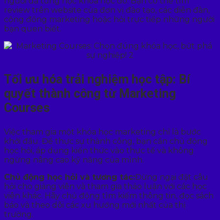
người đã từng học khóa học đó. Bạn có thể tìm
review trên website của đơn vị đào tạo, các diễn đàn,
cộng đồng marketing hoặc hỏi trực tiếp những người
bạn quen biết.
Tối ưu hóa trải nghiệm học tập: Bí
quyết thành công từ Marketing
Courses
Việc tham gia một khóa học marketing chỉ là bước
khởi đầu. Để thực sự thành công, bạn cần chủ động
học hỏi, áp dụng kiến thức vào thực tế và không
ngừng nâng cao kỹ năng của mình.
Chủ động học hỏi và tương tác:
Đừng ngại đặt câu
hỏi cho giảng viên và tham gia thảo luận với các học
viên khác. Hãy chủ động tìm kiếm thông tin, đọc sách
báo và theo dõi các xu hướng mới nhất của thị
trường.