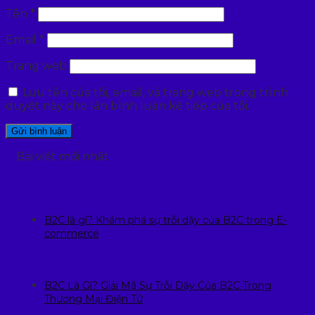
Tên
*
Email
*
Trang web
Lưu tên của tôi, email, và trang web trong trình
duyệt này cho lần bình luận kế tiếp của tôi.
Bài viết mới nhất
B2C là gì? Khám phá sự trỗi dậy của B2C trong E-
commerce
B2C Là Gì? Giải Mã Sự Trỗi Dậy Của B2C Trong
Thương Mại Điện Tử