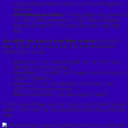
rộng mạng lưới quan hệ và học hỏi kinh nghiệm
thực tế.
Workshop, seminar:
Thường tập trung vào một
chủ đề cụ thể, mang tính thực hành cao, giúp
bạn áp dụng kiến thức vào công việc ngay lập
tức.
Xác định nhu cầu và mục tiêu cá nhân:
Trước khi
đăng ký bất kỳ khóa học nào, hãy tự hỏi bản thân
những câu hỏi sau:
Bạn muốn học marketing để làm gì? (Tìm việc,
thăng tiến, khởi nghiệp…)
Bạn đang ở trình độ nào? (Người mới bắt đầu, đã
có kinh nghiệm…)
Bạn muốn học chuyên sâu về lĩnh vực nào?
(SEO, quảng cáo, content…)
Bạn có bao nhiêu thời gian và ngân sách?
Trả lời được những câu hỏi này, bạn sẽ có thể thu hẹp
phạm vi tìm kiếm và lựa chọn được khóa học phù hợp
nhất.