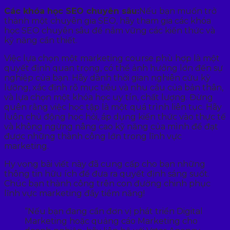
Các khóa học SEO chuyên sâu:
Nếu bạn muốn trở
thành một chuyên gia SEO, hãy tham gia các khóa
học SEO chuyên sâu để nắm vững các kiến thức và
kỹ năng cần thiết.
Việc lựa chọn một marketing course phù hợp là một
quyết định quan trọng, có thể ảnh hưởng lớn đến sự
nghiệp của bạn. Hãy dành thời gian nghiên cứu kỹ
lưỡng, xác định rõ mục tiêu và nhu cầu của bản thân,
và lựa chọn một khóa học uy tín, chất lượng. Đừng
quên rằng việc học tập là một quá trình liên tục. Hãy
luôn chủ động học hỏi, áp dụng kiến thức vào thực tế
và không ngừng nâng cao kỹ năng của mình để đạt
được những thành công lớn trong lĩnh vực
marketing.
Hy vọng bài viết này đã cung cấp cho bạn những
thông tin hữu ích để đưa ra quyết định sáng suốt.
Chúc bạn thành công trên con đường chinh phục
lĩnh vực marketing đầy tiềm năng!
“Nếu bạn đang cần đơn vị phát triển Digital
Marketing hoặc quảng cáo Marketing cho