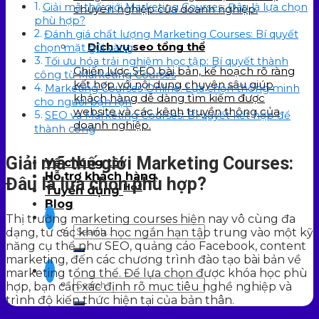
Giải mã thế giới Marketing Courses: Đâu là lựa chọn
chuyên nghiệp của doanh nghiệp.
phù hợp?
Đánh giá chất lượng Marketing Courses: Bí quyết
Dịch vụ seo tổng thể
chọn mặt gửi vàng
Tối ưu hóa trải nghiệm học tập: Bí quyết thành
Chiến lược SEO bài bản, kế hoạch rõ ràng
công từ Marketing Courses
kết hợp với nội dung chuyên sâu giúp
Marketing Courses Online: Lựa chọn thông minh
khách hàng dễ dàng tìm kiếm được
cho người bận rộn
website và các kênh truyền thông của
SEO và Marketing Courses: Bí quyết kết hợp để
doanh nghiệp.
thành công
Giải mã thế giới Marketing Courses:
Về chúng tôi
Hỗ trợ khách hàng
Đâu là lựa chọn phù hợp?
Hot
Tuyển dụng
Blog
Thị trường marketing courses hiện nay vô cùng đa
dạng, từ các khóa học ngắn hạn tập trung vào một kỹ
năng cụ thể như SEO, quảng cáo Facebook, content
marketing, đến các chương trình đào tạo bài bản về
marketing tổng thể. Để lựa chọn được khóa học phù
hợp, bạn cần xác định rõ mục tiêu nghề nghiệp và
trình độ kiến thức hiện tại của bản thân.