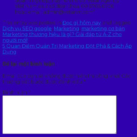
doanh nghiệp, hãy liên hệ với Vstar Agency
Việt Nam qua số điện thoại 09 6706 6706
hoặc email: admin@vstarvn.com”
This entry was posted in
Đọc gì hôm nay
and tagged
Dịch vụ SEO google
,
Marketing
,
marketing cơ bản
.
Marketing thương hiệu là gì? Giải đáp từ A-Z cho
người mới!
5 Quan Điểm Quản Trị Marketing Đột Phá & Cách Áp
Dụng
Để lại một bình luận
Email của bạn sẽ không được hiển thị công khai.
Các
trường bắt buộc được đánh dấu
*
Bình luận
*