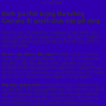
Đánh giá chất lượng Marketing
Courses: Bí quyết chọn mặt gửi vàng
Giữa vô vàn các khóa học marketing, việc đánh giá
chất lượng là vô cùng quan trọng để tránh lãng phí
thời gian và tiền bạc. Dưới đây là một số tiêu chí bạn
nên cân nhắc:
Uy tín của đơn vị đào tạo:
Tìm hiểu về lịch sử hoạt
động, đội ngũ giảng viên, đối tác và các chứng nhận
mà đơn vị đào tạo đã đạt được. Các đơn vị uy tín
thường có đội ngũ giảng viên giàu kinh nghiệm thực
tế, chương trình học được cập nhật liên tục và có mối
quan hệ tốt với các doanh nghiệp trong ngành.
Đội ngũ giảng viên:
Giảng viên là yếu tố then chốt
quyết định chất lượng khóa học. Hãy tìm hiểu về kinh
nghiệm làm việc thực tế, kiến thức chuyên môn và
phương pháp giảng dạy của giảng viên. Bạn có thể
tìm thông tin về giảng viên trên website của đơn vị