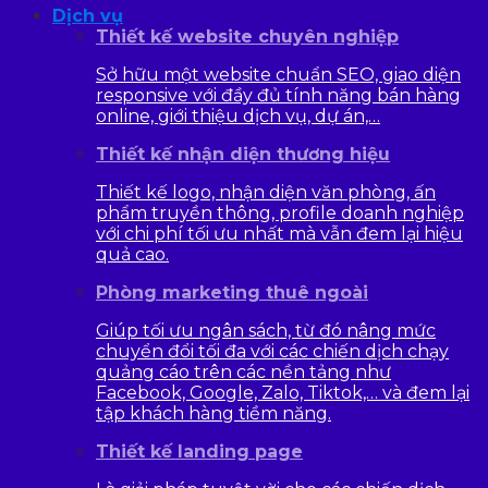
Dịch vụ
Thiết kế website chuyên nghiệp
Sở hữu một website chuẩn SEO, giao diện
responsive với đầy đủ tính năng bán hàng
online, giới thiệu dịch vụ, dự án,…
Thiết kế nhận diện thương hiệu
Thiết kế logo, nhận diện văn phòng, ấn
phẩm truyền thông, profile doanh nghiệp
với chi phí tối ưu nhất mà vẫn đem lại hiệu
quả cao.
Phòng marketing thuê ngoài
Giúp tối ưu ngân sách, từ đó nâng mức
chuyển đổi tối đa với các chiến dịch chạy
quảng cáo trên các nền tảng như
Facebook, Google, Zalo, Tiktok,… và đem lại
tập khách hàng tiềm năng.
Thiết kế landing page