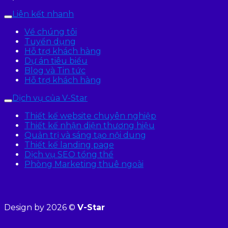
Liên kết nhanh
Về chúng tôi
Tuyển dụng
Hỗ trợ khách hàng
Dự án tiêu biểu
Blog và Tin tức
Hỗ trợ khách hàng
Dịch vụ của V-Star
Thiết kế website chuyên nghiệp
Thiết kế nhận diện thương hiệu
Quản trị và sáng tạo nội dung
Thiết kế landing page
Dịch vụ SEO tổng thể
Phòng Marketing thuê ngoài
Design by 2026 ©
V-Star