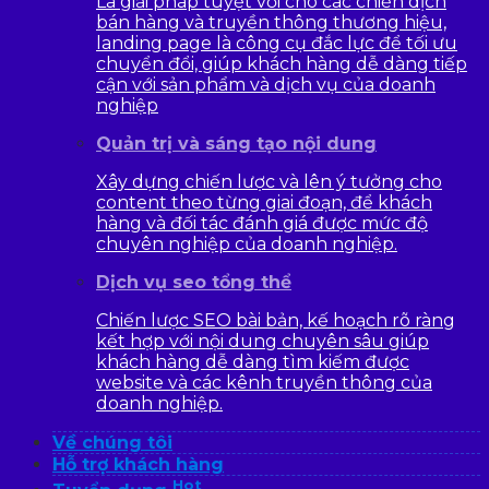
Là giải pháp tuyệt vời cho các chiến dịch
bán hàng và truyền thông thương hiệu,
landing page là công cụ đắc lực để tối ưu
chuyển đổi, giúp khách hàng dễ dàng tiếp
cận với sản phẩm và dịch vụ của doanh
nghiệp
Quản trị và sáng tạo nội dung
Xây dựng chiến lược và lên ý tưởng cho
content theo từng giai đoạn, để khách
hàng và đối tác đánh giá được mức độ
chuyên nghiệp của doanh nghiệp.
Dịch vụ seo tổng thể
Chiến lược SEO bài bản, kế hoạch rõ ràng
kết hợp với nội dung chuyên sâu giúp
khách hàng dễ dàng tìm kiếm được
website và các kênh truyền thông của
doanh nghiệp.
Về chúng tôi
Hỗ trợ khách hàng
Hot