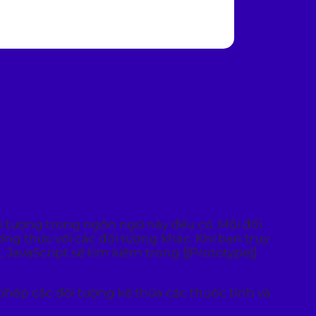
i tượng trong ngôn ngữ này đều có. Mỗi đối
ơng thức với các đối tượng khác. Khi bạn truy
JavaScript sẽ tìm kiếm trong [[Prototype]]
phép các đối tượng kế thừa các thuộc tính và