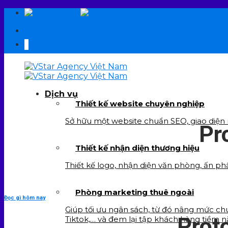
Skip
EN
VI
to
09 6706 6706
content
Dịch vụ
Thiết kế website chuyên nghiệp
Sở hữu một website chuẩn SEO, giao diện re
Pr
Thiết kế nhận diện thương hiệu
Thiết kế logo, nhận diện văn phòng, ấn ph
Phòng marketing thuê ngoài
Đọc gì hôm nay
Giúp tối ưu ngân sách, từ đó nâng mức chu
Prot
Tiktok,… và đem lại tập khách hàng tiềm n