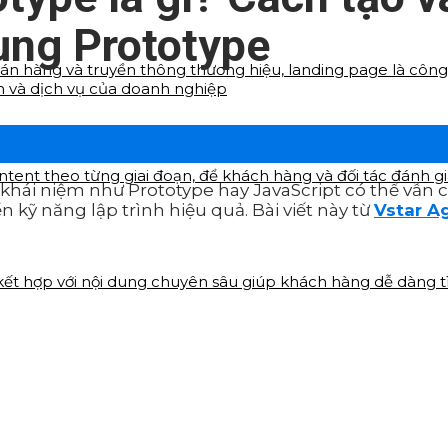
ụng Prototype
bán hàng và truyền thông thương hiệu, landing page là công 
m và dịch vụ của doanh nghiệp
ontent theo từng giai đoạn, để khách hàng và đối tác đánh
 khái niệm như Prototype hay JavaScript có thể vẫn 
 kỹ năng lập trình hiệu quả. Bài viết này từ
Vstar A
 kết hợp với nội dung chuyên sâu giúp khách hàng dễ dàng 