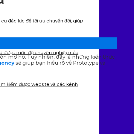
cụ đắc lực để tối ưu chuyển đổi, giúp
 giá được mức độ chuyên nghiệp của
còn mơ hồ. Tuy nhiên, đây là những kiến thức
gency
sẽ giúp bạn hiểu rõ về Prototype và
tìm kiếm được website và các kênh