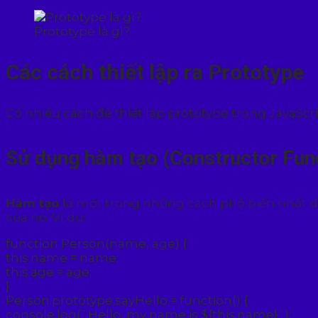
Prototype là gì?
Các cách thiết lập ra Prototype
Có nhiều cách để thiết lập prototype trong JavaScri
Sử dụng hàm tạo (Constructor Fun
Hàm tạo
là một trong những cách phổ biến nhất đ
của nó. Ví dụ:
function Person(name, age) {
this.name = name;
this.age = age;
}
Person.prototype.sayHello = function() {
console.log(`Hello, my name is ${this.name}`);