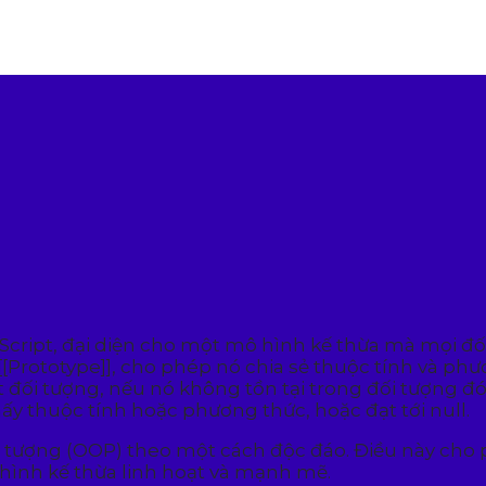
Script, đại diện cho một mô hình kế thừa mà mọi đố
[[Prototype]], cho phép nó chia sẻ thuộc tính và phư
ối tượng, nếu nó không tồn tại trong đối tượng đó, 
hấy thuộc tính hoặc phương thức, hoặc đạt tới null.
ối tượng (OOP) theo một cách độc đáo. Điều này cho 
hình kế thừa linh hoạt và mạnh mẽ.