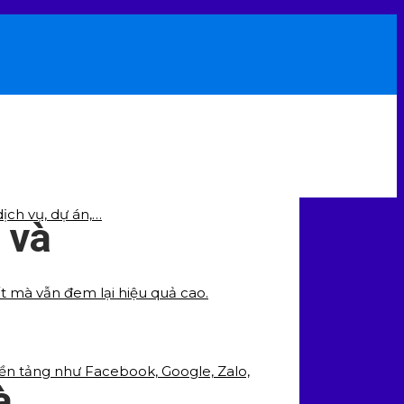
ịch vụ, dự án,…
 và
ất mà vẫn đem lại hiệu quả cao.
nền tảng như Facebook, Google, Zalo,
à