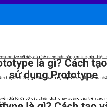
sponsive với đầy đủ tính năng bán hàng online, giới thiệu d
ototype là gì? Cách tạo
sử dụng Prototype
ẩm truyền thông, profile doanh nghiệp với chi phí tối ưu nh
yển đổi tối đa với các chiến dịch chạy quảng cáo trên các 
otype là gì? Cách tạo v
ăng.