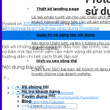
sử d
Thiết kế landing page
Là giải pháp tuyệt vời cho các chiến dịch 
khách hàng dễ dàng tiếp cận với sản phẩ
Posted on
31/12/2024
31/12/2024
by
admin
31
Quản trị và sáng tạo nội dung
Th12
Xây dựng chiến lược và lên ý tưởng cho c
Đối với những người mới bắt đầu học lập trình, các
doanh nghiệp.
cơ bản mà lập trình viên cần nắm vững để phát triển
hướng dẫn chi tiết cách thiết lập nó!
Dịch vụ seo tổng thể
Nội dung bài viết
Chiến lược SEO bài bản, kế hoạch rõ ràng
truyền thông của doanh nghiệp.
Về chúng tôi
Prototype là gì?
Hỗ trợ khách hàng
Các cách thiết lập ra Prototype
Hot
Tuyển dụng
Sử dụng hàm tạo (Constructor Functions)
Blog
Sử dụng lớp (Classes)
Sử dụng Object.create