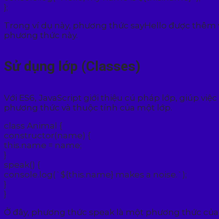
};
Trong ví dụ này, phương thức sayHello được thêm v
phương thức này.
Sử dụng lớp (Classes)
Với ES6, JavaScript giới thiệu cú pháp lớp, giúp v
phương thức và thuộc tính của một lớp.
class Animal {
constructor(name) {
this.name = name;
}
speak() {
console.log(`${this.name} makes a noise.`);
}
}
Ở đây, phương thức speak là một phương thức của l