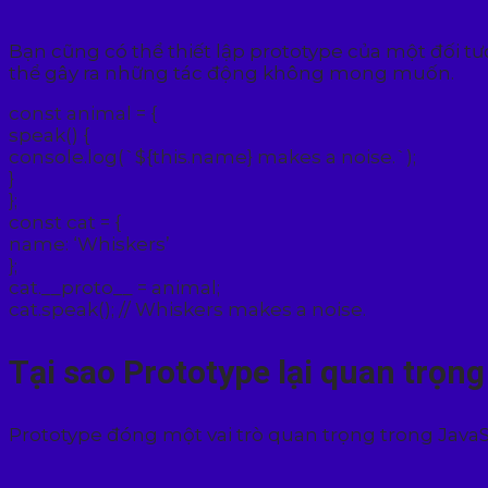
Bạn cũng có thể thiết lập prototype của một đối 
thể gây ra những tác động không mong muốn.
const animal = {
speak() {
console.log(`${this.name} makes a noise.`);
}
};
const cat = {
name: ‘Whiskers’
};
cat.__proto__ = animal;
cat.speak(); // Whiskers makes a noise.
Tại sao Prototype lại quan trọng
Prototype đóng một vai trò quan trọng trong JavaScr