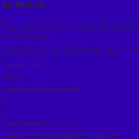
Sự kế thừa
Một trong những điểm mạnh lớn nhất của prototype
phương thức chung cho nhiều đối tượng mà không c
nên dễ dàng hơn.
Ví dụ, nếu bạn có một lớp Vehicle với một phương 
phải viết lại phương thức start cho từng lớp:
class Vehicle {
start() {
console.log(‘Vehicle started’);
}
}
class Car extends Vehicle {
// Car sẽ kế thừa phương thức start từ Vehicle