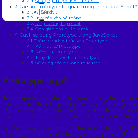
Sử dụng thuộc tính __proto__
Tại sao Prototype lại quan trọng trong JavaScript?
Sự kế thừa
Truy cập vào hệ thống
Tăng cường hiệu suất
Đơn giản hóa quản lý mã
Cách sử dụng Prototype trong JavaScript
Thêm phương thức vào Prototype
Kế thừa từ Prototype
Kiểm tra Prototype
Thay đổi thuộc tính Prototype
Sử dụng các phương thức tĩnh
Prototype là gì?
Prototype
là một khái niệm quan trọng trong Java
tượng trong JavaScript đều có thuộc tính ẩn gọi là 
cập vào một thuộc tính hoặc phương thức của một đ
của nó. Quá trình này tiếp tục cho đến khi nó tìm t
Với Prototype, JavaScript hỗ trợ lập trình hướng đ
phương thức từ các đối tượng khác, tạo ra một mô 