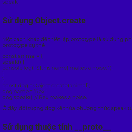
speak.
Sử dụng Object.create
Một cách khác để thiết lập prototype là sử dụng p
prototype cụ thể.
const animal = {
speak() {
console.log(`${this.name} makes a noise.`);
}
};
const dog = Object.create(animal);
dog.name = ‘Rex’;
dog.speak(); // Rex makes a noise.
Ở đây, đối tượng dog kế thừa phương thức speak từ
Sử dụng thuộc tính __proto__