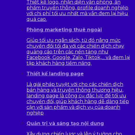
Thiết kế logo, nhận diện văn phòng, ấn
phẩm truyền thông, profile doanh nghiệp
với chi phí tối ưu nhất mà vẫn đem lại hiệu
quả cao.
Phòng marketing thuê ngoài
Giúp tối ưu ngân sách, từ đó nâng mức
chuyển đổi tối đa với các chiến dịch chạy
quảng cáo trên các nền tảng như
Facebook, Google, Zalo, Tiktok,… và đem lại
tập khách hàng tiềm năng.
Thiết kế landing page
Là giải pháp tuyệt vời cho các chiến dịch
bán hàng và truyền thông thương hiệu,
landing page là công cụ đắc lực để tối ưu
chuyển đổi, giúp khách hàng dễ dàng tiếp
cận với sản phẩm và dịch vụ của doanh
nghiệp
Quản trị và sáng tạo nội dung
Xây dựng chiến lược và lên ý tưởng cho