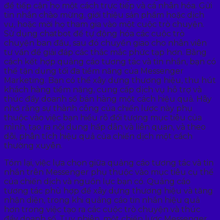
để tiếp cận họ một cách trực tiếp và cá nhân hóa. Gửi
tin nhắn chào mừng, giới thiệu sản phẩm hoặc dịch
vụ, hoặc mời họ tham gia vào một cuộc trò chuyện.
Sử dụng chatbot để tự động hóa các cuộc trò
chuyện ban đầu, sau đó chuyển giao cho nhân viên
tư vấn để giải đáp các thắc mắc phức tạp hơn. Bằng
cách kết hợp quảng cáo tương tác và tin nhắn, bạn có
thể tận dụng tối đa tiềm năng của Messenger
Marketing. Bạn có thể xây dựng thương hiệu, thu hút
khách hàng tiềm năng, cung cấp dịch vụ hỗ trợ và
thúc đẩy doanh số bán hàng một cách hiệu quả. Hãy
nhớ rằng sự thành công của chiến lược này phụ
thuộc vào việc bạn hiểu rõ đối tượng mục tiêu của
mình, tạo ra nội dung hấp dẫn và liên quan, và theo
dõi, phân tích hiệu quả của chiến dịch một cách
thường xuyên.
Tóm lại, việc lựa chọn giữa quảng cáo tương tác và tin
nhắn trên Messenger phụ thuộc vào mục tiêu cụ thể
của chiến dịch và nguồn lực bạn có. Quảng cáo
tương tác phù hợp để xây dựng thương hiệu và tăng
nhận diện, trong khi quảng cáo tin nhắn hiệu quả
hơn trong việc tạo ra các cuộc trò chuyện và thúc
đẩy doanh số. Tuy nhiên, một chiến lược Messenger