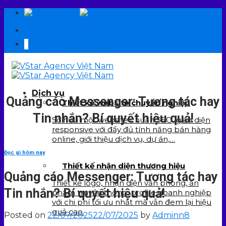
Skip
EN
VI
to
09 6706 6706
content
Dịch vụ
Quảng cáo Messenger: Tương tác hay
Thiết kế website chuyên nghiệp
Tin nhắn? Bí quyết hiệu quả!
Sở hữu một website chuẩn SEO, giao diện
responsive với đầy đủ tính năng bán hàng
online, giới thiệu dịch vụ, dự án,…
Đọc gì hôm nay
Thiết kế nhận diện thương hiệu
Quảng cáo Messenger: Tương tác hay
Thiết kế logo, nhận diện văn phòng, ấn
Tin nhắn? Bí quyết hiệu quả!
phẩm truyền thông, profile doanh nghiệp
với chi phí tối ưu nhất mà vẫn đem lại hiệu
quả cao.
Posted on
22/07/2025
22/07/2025
by
Adminn8