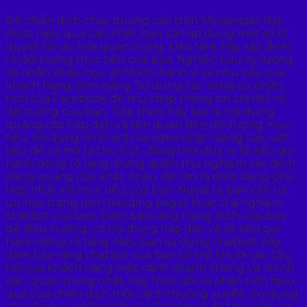
Để chiến dịch chạy quảng cáo trên Messenger đạt
được hiệu quả cao nhất, bạn cần áp dụng một số bí
quyết tối ưu hóa quan trọng. Đầu tiên, hãy xác định
rõ đối tượng mục tiêu của bạn. Nghiên cứu kỹ lưỡng
về nhân khẩu học, sở thích, hành vi và nhu cầu của
khách hàng tiềm năng. Sử dụng các công cụ phân
tích của Facebook để thu thập thông tin chi tiết về
đối tượng của bạn. Tiếp theo, hãy tạo ra nội dung
quảng cáo hấp dẫn và liên quan đến đối tượng mục
tiêu. Sử dụng hình ảnh và video chất lượng cao, viết
tiêu đề và mô tả thu hút, đồng thời đưa ra lời kêu gọi
hành động rõ ràng. Đừng quên thử nghiệm các định
dạng quảng cáo khác nhau để tìm ra định dạng phù
hợp nhất với mục tiêu của bạn. Ngoài ra, bạn cần tối
ưu hóa trang đích (landing page) hoặc trải nghiệm
chatbot của bạn. Đảm bảo rằng trang đích của bạn
dễ điều hướng, có nội dung hấp dẫn và lời kêu gọi
hành động rõ ràng. Nếu bạn sử dụng chatbot, hãy
đảm bảo rằng chatbot của bạn có thể trả lời các câu
hỏi của khách hàng một cách nhanh chóng và chính
xác. Quan trọng nhất, hãy theo dõi và phân tích hiệu
quả của chiến dịch một cách thường xuyên. Sử dụng
các công cụ phân tích của Facebook để theo dõi các