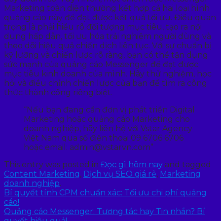
Marketing toàn diện thường kết hợp cả hai loại hình
quảng cáo này để đạt được kết quả tối ưu. Điều quan
trọng là phải hiểu rõ đối tượng mục tiêu, tạo ra nội
dung hấp dẫn, tối ưu hóa trải nghiệm người dùng và
theo dõi hiệu quả chiến dịch liên tục. Với sự chuẩn bị
kỹ lưỡng và chiến lược rõ ràng, bạn có thể tận dụng
sức mạnh của quảng cáo Messenger để đạt được
mục tiêu kinh doanh của mình. Hãy thử nghiệm, học
hỏi và điều chỉnh chiến lược của bạn để tìm ra công
thức thành công riêng biệt.
“Nếu bạn đang cần đơn vị phát triển Digital
Marketing hoặc quảng cáo Marketing cho
doanh nghiệp, hãy liên hệ với Vstar Agency
Việt Nam qua số điện thoại 09 6706 6706
hoặc email: admin@vstarvn.com”
This entry was posted in
Đọc gì hôm nay
and tagged
Content Marketing
,
Dịch vụ SEO giá rẻ
,
Marketing
doanh nghiệp
.
Bí quyết tính CPM chuẩn xác: Tối ưu chi phí quảng
cáo!
Quảng cáo Messenger: Tương tác hay Tin nhắn? Bí
quyết hiệu quả!