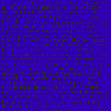
Quảng cáo tương tác trên Messenger mang lại nhiều
lợi ích đáng kể cho doanh nghiệp, đặc biệt là trong
việc xây dựng thương hiệu và tăng cường sự hiện
diện trực tuyến. Một trong những ưu điểm lớn nhất
là chi phí thường thấp hơn so với quảng cáo tin nhắn,
giúp bạn tiếp cận được một lượng lớn người dùng với
ngân sách hạn chế. Ngoài ra, quảng cáo tương tác
giúp tăng cường nhận diện thương hiệu một cách tự
nhiên. Khi người dùng tương tác với bài viết của bạn,
thông tin về thương hiệu sẽ lan tỏa đến bạn bè của
họ, tạo ra hiệu ứng lan truyền mạnh mẽ. Bên cạnh
những ưu điểm, quảng cáo tương tác cũng có những
nhược điểm cần lưu ý. Khả năng chuyển đổi thành
doanh số thực tế có thể thấp hơn so với quảng cáo tin
nhắn, vì mục tiêu chính là tạo ra sự chú ý và tương
tác, chứ không phải thúc đẩy mua hàng trực tiếp.
Đồng thời, việc quản lý và theo dõi hiệu quả của
quảng cáo tương tác có thể phức tạp hơn. Bạn cần
theo dõi sát sao các chỉ số như số lượt thích, bình
luận, chia sẻ và phạm vi tiếp cận để đánh giá hiệu quả
của chiến dịch.Để khắc phục những nhược điểm này,
bạn cần chú trọng vào việc tạo ra nội dung hấp dẫn,
liên quan đến sản phẩm hoặc dịch vụ của bạn. Sử
dụng hình ảnh và video chất lượng cao, viết tiêu đề