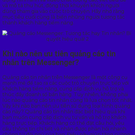
và mô tả thu hút, đồng thời khuyến khích người
dùng tham gia vào cuộc trò chuyện. Hãy nhớ rằng
mục tiêu cuối cùng là biến những người tương tác
thành khách hàng tiềm năng.
Khi nào nên ưu tiên quảng cáo tin
nhắn trên Messenger?
Quảng cáo tin nhắn trên Messenger là một công cụ
mạnh mẽ để tạo ra các cuộc trò chuyện trực tiếp với
khách hàng tiềm năng, cung cấp dịch vụ hỗ trợ và
thúc đẩy doanh số bán hàng. Tuy nhiên, không phải
lúc nào quảng cáo tin nhắn cũng là lựa chọn tốt nhất.
Vậy khi nào bạn nên ưu tiên sử dụng loại hình quảng
cáo này? Quảng cáo tin nhắn đặc biệt hiệu quả khi
bạn muốn cung cấp dịch vụ tư vấn và hỗ trợ khách
hàng trực tiếp. Khách hàng có thể đặt câu hỏi, yêu
cầu thông tin chi tiết và nhận được phản hồi nhanh
chóng từ đội ngũ của bạn. Điều này giúp tăng cường