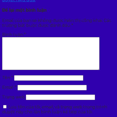
Để lại một bình luận
Email của bạn sẽ không được hiển thị công khai.
Các
trường bắt buộc được đánh dấu
*
Bình luận
*
Tên
*
Email
*
Trang web
Lưu tên của tôi, email, và trang web trong trình
duyệt này cho lần bình luận kế tiếp của tôi.