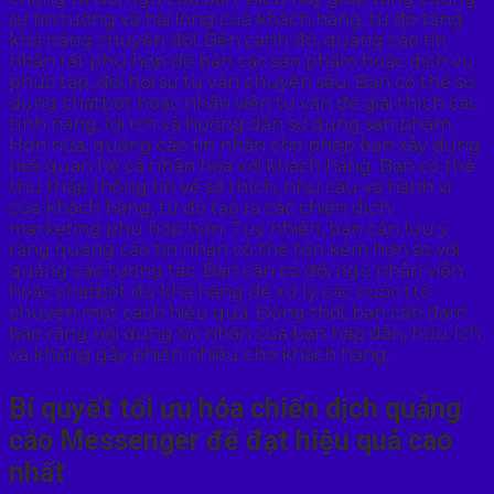
sự tin tưởng và hài lòng của khách hàng, từ đó tăng
khả năng chuyển đổi. Bên cạnh đó, quảng cáo tin
nhắn rất phù hợp để bán các sản phẩm hoặc dịch vụ
phức tạp, đòi hỏi sự tư vấn chuyên sâu. Bạn có thể sử
dụng chatbot hoặc nhân viên tư vấn để giải thích các
tính năng, lợi ích và hướng dẫn sử dụng sản phẩm.
Hơn nữa, quảng cáo tin nhắn cho phép bạn xây dựng
mối quan hệ cá nhân hóa với khách hàng. Bạn có thể
thu thập thông tin về sở thích, nhu cầu và hành vi
của khách hàng, từ đó tạo ra các chiến dịch
marketing phù hợp hơn. Tuy nhiên, bạn cần lưu ý
rằng quảng cáo tin nhắn có thể tốn kém hơn so với
quảng cáo tương tác. Bạn cần có đội ngũ nhân viên
hoặc chatbot đủ khả năng để xử lý các cuộc trò
chuyện một cách hiệu quả. Đồng thời, bạn cần đảm
bảo rằng nội dung tin nhắn của bạn hấp dẫn, hữu ích
và không gây phiền nhiễu cho khách hàng.
Bí quyết tối ưu hóa chiến dịch quảng
cáo Messenger để đạt hiệu quả cao
nhất