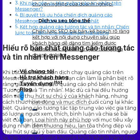
Khi nào nên ưu tiên quảng cáo tin nhắn trên
chuyên nghiệp của doanh nghiệp.
Messenger?
Bí quyết tối ưu hóa chiến dịch quảng cáo
Dịch vụ seo tổng thể
Messenger để đạt hiệu quả cao nhất
Kết hợp quảng cáo tương tác và tin nhắn: Chiến
Chiến lược SEO bài bản, kế hoạch rõ ràng
lược toàn diện cho Messenger Marketing
kết hợp với nội dung chuyên sâu giúp
khách hàng dễ dàng tìm kiếm được
Hiểu rõ bản chất quảng cáo tương tác
website và các kênh truyền thông của
doanh nghiệp.
và tin nhắn trên Messenger
Về chúng tôi
Khi bắt đầu một chiến dịch chạy quảng cáo trên
Hỗ trợ khách hàng
Messenger, việc đầu tiên bạn cần làm là phân biệt rõ
Hot
Tuyển dụng
ràng giữa hai mục tiêu quảng cáo phổ biến nhất:
Blog
‘Tương tác’ và ‘Tin nhắn’. Mặc dù cả hai đều hướng
đến việc thu hút sự chú ý của khách hàng, nhưng
cách thức hoạt động và mục đích cuối cùng lại khác
biệt. Quảng cáo tương tác tập trung vào việc gia tăng
số lượng người xem, thích, bình luận và chia sẻ bài
viết của bạn. Loại hình này phù hợp với mục tiêu xây
dựng nhận diện thương hiệu, lan tỏa thông điệp và
thu hút sự chú ý ban đầu. Quảng cáo tin nhắn, ngược
lại, tập trung vào việc khuyến khích khách hàng chủ