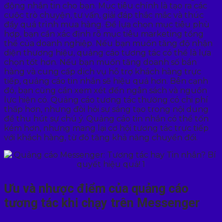
động nhắn tin cho bạn. Mục tiêu chính là tạo ra các
cuộc trò chuyện, tư vấn, giải đáp thắc mắc và thúc
đẩy quá trình mua hàng. Để lựa chọn mục tiêu phù
hợp, bạn cần xác định rõ mục tiêu marketing tổng
thể của doanh nghiệp. Nếu bạn muốn tăng độ nhận
diện thương hiệu, quảng cáo tương tác có thể là lựa
chọn tốt hơn. Nếu bạn muốn tăng doanh số bán
hàng và cung cấp dịch vụ hỗ trợ khách hàng trực
tiếp, quảng cáo tin nhắn sẽ hiệu quả hơn. Bên cạnh
đó, bạn cũng cần xem xét đến ngân sách và nguồn
lực hiện có. Quảng cáo tương tác thường có chi phí
thấp hơn, nhưng đòi hỏi sự sáng tạo trong nội dung
để thu hút sự chú ý. Quảng cáo tin nhắn có thể tốn
kém hơn, nhưng mang lại cơ hội tương tác trực tiếp
với khách hàng, từ đó tăng khả năng chuyển đổi.
Ưu và nhược điểm của quảng cáo
tương tác khi chạy trên Messenger