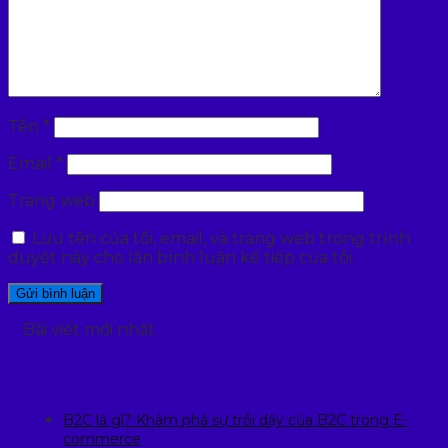
Tên
*
Email
*
Trang web
Lưu tên của tôi, email, và trang web trong trình
duyệt này cho lần bình luận kế tiếp của tôi.
Bài viết mới nhất
B2C là gì? Khám phá sự trỗi dậy của B2C trong E-
commerce