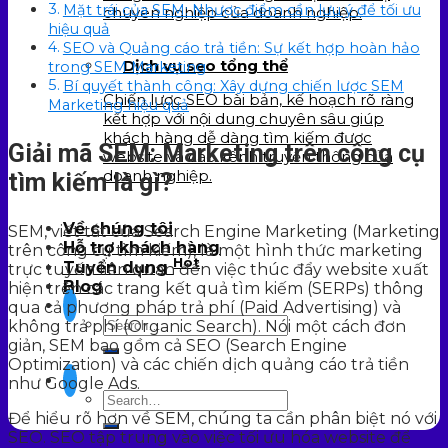
Mặt trái của SEM: Nhược điểm cần lưu ý để tối ưu
chuyên nghiệp của doanh nghiệp.
hiệu quả
SEO và Quảng cáo trả tiền: Sự kết hợp hoàn hảo
Dịch vụ seo tổng thể
trong SEM Marketing
Bí quyết thành công: Xây dựng chiến lược SEM
Chiến lược SEO bài bản, kế hoạch rõ ràng
Marketing hiệu quả
kết hợp với nội dung chuyên sâu giúp
khách hàng dễ dàng tìm kiếm được
Giải mã SEM: Marketing trên công cụ
website và các kênh truyền thông của
doanh nghiệp.
tìm kiếm là gì?
Về chúng tôi
SEM, viết tắt của Search Engine Marketing (Marketing
Hỗ trợ khách hàng
trên công cụ tìm kiếm), là một hình thức marketing
Hot
Tuyển dụng
trực tuyến liên quan đến việc thúc đẩy website xuất
Blog
hiện trên các trang kết quả tìm kiếm (SERPs) thông
qua cả phương pháp trả phí (Paid Advertising) và
không trả phí (Organic Search). Nói một cách đơn
giản, SEM bao gồm cả SEO (Search Engine
Optimization) và các chiến dịch quảng cáo trả tiền
như Google Ads.
Để hiểu rõ hơn về SEM, chúng ta cần phân biệt nó với
SEO. SEO tập trung vào việc tối ưu hóa website để