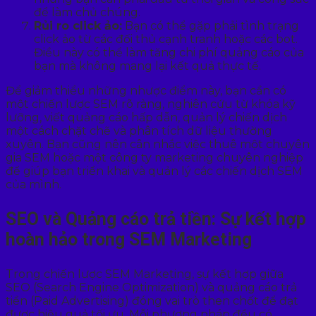
để làm chủ chúng.
Rủi ro click ảo:
Bạn có thể gặp phải tình trạng
click ảo từ các đối thủ cạnh tranh hoặc các bot.
Điều này có thể làm tăng chi phí quảng cáo của
bạn mà không mang lại kết quả thực tế.
Để giảm thiểu những nhược điểm này, bạn cần có
một chiến lược SEM rõ ràng, nghiên cứu từ khóa kỹ
lưỡng, viết quảng cáo hấp dẫn, quản lý chiến dịch
một cách chặt chẽ và phân tích dữ liệu thường
xuyên. Bạn cũng nên cân nhắc việc thuê một chuyên
gia SEM hoặc một công ty marketing chuyên nghiệp
để giúp bạn triển khai và quản lý các chiến dịch SEM
của mình.
SEO và Quảng cáo trả tiền: Sự kết hợp
hoàn hảo trong SEM Marketing
Trong chiến lược SEM Marketing, sự kết hợp giữa
SEO (Search Engine Optimization) và quảng cáo trả
tiền (Paid Advertising) đóng vai trò then chốt để đạt
được hiệu quả tối ưu. Mỗi phương pháp đều có