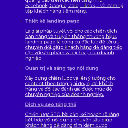
quảng cáo trên các nền tảng như
Facebook, Google, Zalo, Tiktok,… và đem lại
tập khách hàng tiềm năng.
Thiết kế landing page
Là giải pháp tuyệt vời cho các chiến dịch
bán hàng và truyền thông thương hiệu,
landing page là công cụ đắc lực để tối ưu
chuyển đổi, giúp khách hàng dễ dàng tiếp
cận với sản phẩm và dịch vụ của doanh
nghiệp
Quản trị và sáng tạo nội dung
Xây dựng chiến lược và lên ý tưởng cho
content theo từng giai đoạn, để khách
hàng và đối tác đánh giá được mức độ
chuyên nghiệp của doanh nghiệp.
Dịch vụ seo tổng thể
Chiến lược SEO bài bản, kế hoạch rõ ràng
kết hợp với nội dung chuyên sâu giúp
khách hàng dễ dàng tìm kiếm được