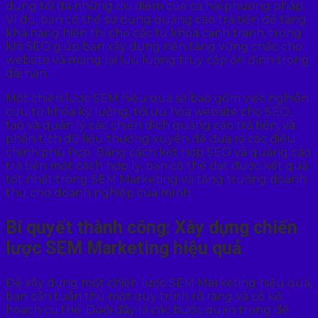
dụng tối đa những ưu điểm của cả hai phương pháp.
Ví dụ, bạn có thể sử dụng quảng cáo trả tiền để tăng
khả năng hiển thị cho các từ khóa cạnh tranh, trong
khi SEO giúp bạn xây dựng nền tảng vững chắc cho
website và mang lại lưu lượng truy cập ổn định trong
dài hạn.
Một chiến lược SEM hiệu quả sẽ bao gồm việc nghiên
cứu từ khóa kỹ lưỡng, tối ưu hóa website cho SEO,
tạo và quản lý các chiến dịch quảng cáo trả tiền, và
phân tích dữ liệu thường xuyên để đưa ra các điều
chỉnh phù hợp. Bằng cách kết hợp SEO và quảng cáo
trả tiền một cách hợp lý, bạn có thể đạt được kết quả
tốt nhất trong SEM Marketing và tăng trưởng doanh
thu cho doanh nghiệp của mình.
Bí quyết thành công: Xây dựng chiến
lược SEM Marketing hiệu quả
Để xây dựng một chiến lược SEM Marketing hiệu quả,
bạn cần tuân thủ một quy trình rõ ràng và có kế
hoạch cụ thể. Dưới đây là các bước quan trọng để