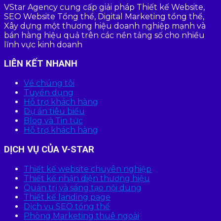
VStar Agency cung cấp giải pháp Thiết kế Website,
SEO Website Tổng thể, Digital Marketing tổng thể,
Xây dựng một thương hiệu doanh nghiệp mạnh và
bán hàng hiệu quả trên các nền tảng số cho nhiều
lĩnh vực kinh doanh
LIÊN KẾT NHANH
Về chúng tôi
Tuyển dụng
Hỗ trợ khách hàng
Dự án tiêu biểu
Blog và Tin tức
Hỗ trợ khách hàng
DỊCH VỤ CỦA V-STAR
Thiết kế website chuyên nghiệp
Thiết kế nhận diện thương hiệu
Quản trị và sáng tạo nội dung
Thiết kế landing page
Dịch vụ SEO tổng thể
Phòng Marketing thuê ngoài