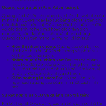
Quảng cáo trả tiền (Paid Advertising):
Quảng cáo trả tiền cho phép bạn hiển thị website của
mình trên SERPs ngay lập tức bằng cách trả tiền cho
mỗi click hoặc hiển thị. Điều này đặc biệt hữu ích đối
với các doanh nghiệp mới hoặc các chiến dịch
marketing cần đạt được kết quả nhanh chóng.
Quảng cáo trả tiền mang lại những lợi ích sau:
Hiển thị nhanh chóng:
Quảng cáo của bạn có
thể hiển thị trên SERPs chỉ trong vài phút sau
khi bạn tạo chiến dịch.
Nhắm mục tiêu chính xác:
Bạn có thể nhắm
mục tiêu đến đối tượng khách hàng tiềm năng
dựa trên nhiều yếu tố như từ khóa tìm kiếm, vị
trí địa lý, độ tuổi, giới tính và sở thích.
Kiểm soát ngân sách:
Bạn có thể kiểm soát
ngân sách quảng cáo của mình một cách linh
hoạt.
Sự kết hợp giữa SEO và quảng cáo trả tiền:
Khi kết hợp SEO và quảng cáo trả tiền, bạn có thể tận