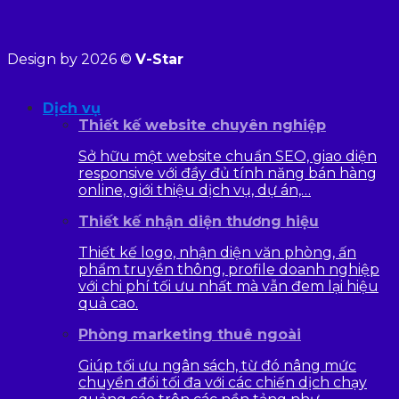
Design by 2026 ©
V-Star
Dịch vụ
Thiết kế website chuyên nghiệp
Sở hữu một website chuẩn SEO, giao diện
responsive với đầy đủ tính năng bán hàng
online, giới thiệu dịch vụ, dự án,…
Thiết kế nhận diện thương hiệu
Thiết kế logo, nhận diện văn phòng, ấn
phẩm truyền thông, profile doanh nghiệp
với chi phí tối ưu nhất mà vẫn đem lại hiệu
quả cao.
Phòng marketing thuê ngoài
Giúp tối ưu ngân sách, từ đó nâng mức
chuyển đổi tối đa với các chiến dịch chạy