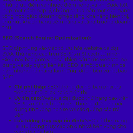
những ưu điểm và nhược điểm riêng, và khi được kết
hợp một cách hợp lý, chúng sẽ tạo nên một sức mạnh
tổng hợp, giúp doanh nghiệp tăng khả năng hiển thị,
thu hút khách hàng tiềm năng và tăng trưởng doanh
thu.
SEO (Search Engine Optimization):
SEO tập trung vào việc tối ưu hóa website để đạt
được thứ hạng cao trên SERPs một cách tự nhiên.
Điều này bao gồm việc cải thiện cấu trúc website, nội
dung, và xây dựng liên kết. SEO là một quá trình dài
hạn, nhưng nó mang lại những lợi ích bền vững, bao
gồm:
Chi phí thấp:
SEO không đòi hỏi bạn phải trả
tiền cho mỗi click hoặc hiển thị.
Uy tín cao:
Website đạt được thứ hạng cao trên
SERPs một cách tự nhiên thường được người
dùng tin tưởng hơn so với các quảng cáo trả
tiền.
Lưu lượng truy cập ổn định:
SEO có thể mang
lại lưu lượng truy cập ổn định và bền vững cho
website của bạn.