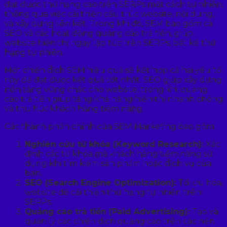
đạt được thứ hạng cao trên SERPs một cách tự nhiên,
thông qua việc cải thiện cấu trúc website, nội dung,
và xây dựng liên kết. Trong khi đó, SEM bao gồm cả
SEO và các hoạt động quảng cáo trả tiền, giúp
website hiển thị ngay lập tức trên SERPs, bất kể thứ
hạng tự nhiên.
Một chiến dịch SEM hiệu quả sẽ kết hợp cả hai yếu tố
này để đạt được kết quả tốt nhất. SEO giúp xây dựng
nền tảng vững chắc cho website, trong khi quảng
cáo trả tiền giúp tăng khả năng hiển thị nhanh chóng
và thu hút khách hàng tiềm năng.
Các thành phần chính của SEM Marketing bao gồm:
Nghiên cứu từ khóa (Keyword Research):
Xác
định các từ khóa mà khách hàng tiềm năng sử
dụng khi tìm kiếm sản phẩm hoặc dịch vụ của
bạn.
SEO (Search Engine Optimization):
Tối ưu hóa
website để cải thiện thứ hạng tự nhiên trên
SERPs.
Quảng cáo trả tiền (Paid Advertising):
Tạo và
quản lý các chiến dịch quảng cáo trên các nền