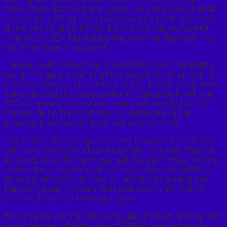
tranh, theo dõi thứ hạng, quản lý quảng cáo và phân
tích dữ liệu. Bằng cách tuân thủ quy trình này và sử
dụng các công cụ hỗ trợ, bạn có thể xây dựng một
chiến lược SEM Marketing hiệu quả và đạt được mục
tiêu kinh doanh của mình.
Tóm lại, SEM Marketing là một chiến lược marketing
mạnh mẽ giúp doanh nghiệp tăng khả năng hiển thị
trên các công cụ tìm kiếm, thu hút khách hàng tiềm
năng và tăng trưởng doanh thu. Bằng cách kết hợp
SEO và quảng cáo trả tiền một cách hợp lý, bạn có
thể tận dụng tối đa những ưu điểm của cả hai
phương pháp và đạt được kết quả tốt nhất.
Tuy nhiên, SEM cũng có những nhược điểm mà bạn
cần lưu ý, bao gồm chi phí cao, yêu cầu kiến thức và
kỹ năng, và cạnh tranh gay gắt. Để giảm thiểu những
nhược điểm này, bạn cần có một chiến lược SEM rõ
ràng, nghiên cứu từ khóa kỹ lưỡng, viết quảng cáo
hấp dẫn, quản lý chiến dịch một cách chặt chẽ và
phân tích dữ liệu thường xuyên.
Hy vọng bài viết này đã cung cấp cho bạn những kiến
thức cần thiết để hiểu rõ về SEM Marketing và xây