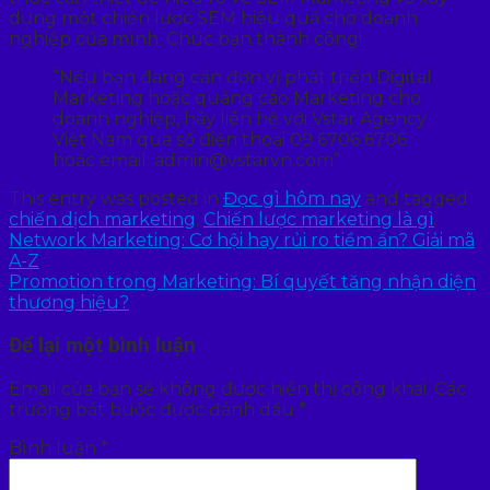
dựng một chiến lược SEM hiệu quả cho doanh
nghiệp của mình. Chúc bạn thành công!
“Nếu bạn đang cần đơn vị phát triển Digital
Marketing hoặc quảng cáo Marketing cho
doanh nghiệp, hãy liên hệ với Vstar Agency
Việt Nam qua số điện thoại 09 6706 6706
hoặc email: admin@vstarvn.com”
This entry was posted in
Đọc gì hôm nay
and tagged
chiến dịch marketing
,
Chiến lược marketing là gì
.
Network Marketing: Cơ hội hay rủi ro tiềm ẩn? Giải mã
A-Z
Promotion trong Marketing: Bí quyết tăng nhận diện
thương hiệu?
Để lại một bình luận
Email của bạn sẽ không được hiển thị công khai.
Các
trường bắt buộc được đánh dấu
*
Bình luận
*