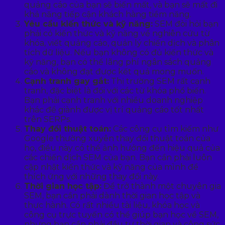
quảng cáo của bạn sẽ biến mất, và bạn sẽ mất đi
khả năng tiếp cận khách hàng tiềm năng.
Yêu cầu kiến thức và kỹ năng:
SEM đòi hỏi bạn
phải có kiến thức và kỹ năng về nghiên cứu từ
khóa, viết quảng cáo, quản lý chiến dịch và phân
tích dữ liệu. Nếu bạn không có đủ kiến thức và
kỹ năng, bạn có thể lãng phí ngân sách quảng
cáo và không đạt được kết quả mong muốn.
Cạnh tranh gay gắt:
Thị trường SEM rất cạnh
tranh, đặc biệt là đối với các từ khóa phổ biến.
Bạn phải cạnh tranh với nhiều doanh nghiệp
khác để giành được vị trí quảng cáo tốt nhất
trên SERPs.
Thay đổi thuật toán:
Các công cụ tìm kiếm như
Google thường xuyên thay đổi thuật toán của
họ, điều này có thể ảnh hưởng đến hiệu quả của
các chiến dịch SEM của bạn. Bạn cần phải luôn
cập nhật kiến thức và kỹ năng của mình để
thích ứng với những thay đổi này.
Thời gian học tập:
Để trở thành một chuyên gia
SEM, bạn cần phải dành thời gian học tập và
thực hành. Có rất nhiều tài liệu, khóa học và
công cụ trực tuyến có thể giúp bạn học về SEM,
nhưng bạn cần phải đầu tư thời gian và công sức