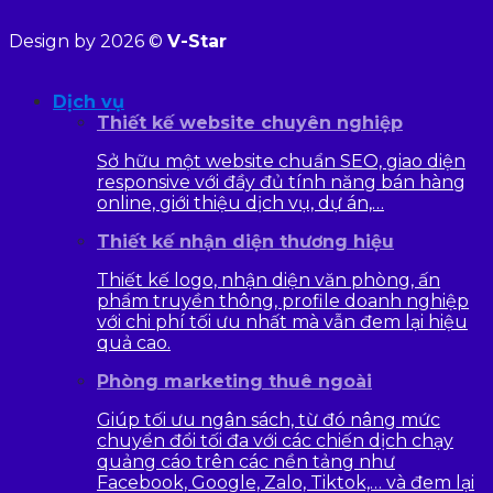
Design by 2026 ©
V-Star
Dịch vụ
Thiết kế website chuyên nghiệp
Sở hữu một website chuẩn SEO, giao diện
responsive với đầy đủ tính năng bán hàng
online, giới thiệu dịch vụ, dự án,…
Thiết kế nhận diện thương hiệu
Thiết kế logo, nhận diện văn phòng, ấn
phẩm truyền thông, profile doanh nghiệp
với chi phí tối ưu nhất mà vẫn đem lại hiệu
quả cao.
Phòng marketing thuê ngoài
Giúp tối ưu ngân sách, từ đó nâng mức
chuyển đổi tối đa với các chiến dịch chạy
quảng cáo trên các nền tảng như
Facebook, Google, Zalo, Tiktok,… và đem lại