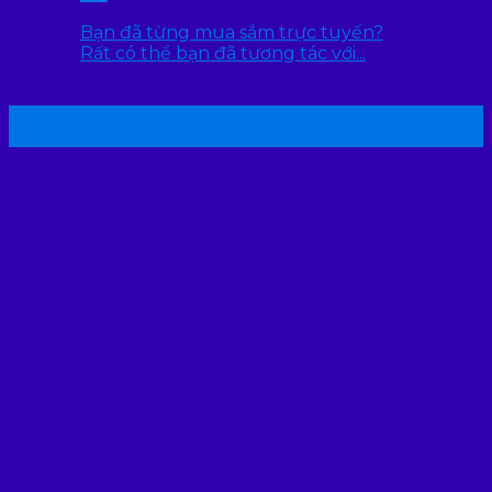
Bạn đã từng mua sắm trực tuyến?
Rất có thể bạn đã tương tác với...
22
Th7