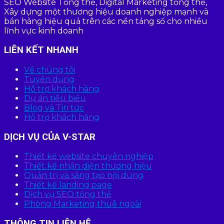
SEO Website Tổng thể, Digital Marketing tổng thể,
Xây dựng một thương hiệu doanh nghiệp mạnh và
bán hàng hiệu quả trên các nền tảng số cho nhiều
lĩnh vực kinh doanh
LIÊN KẾT NHANH
Về chúng tôi
Tuyển dụng
Hỗ trợ khách hàng
Dự án tiêu biểu
Blog và Tin tức
Hỗ trợ khách hàng
DỊCH VỤ CỦA V-STAR
Thiết kế website chuyên nghiệp
Thiết kế nhận diện thương hiệu
Quản trị và sáng tạo nội dung
Thiết kế landing page
Dịch vụ SEO tổng thể
Phòng Marketing thuê ngoài
THÔNG TIN LIÊN HỆ