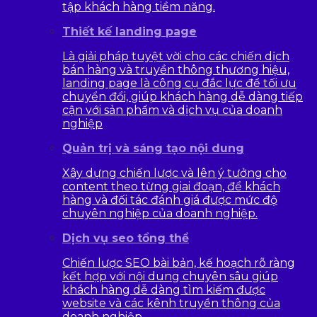
tập khách hàng tiềm năng.
Thiết kế landing page
Là giải pháp tuyệt vời cho các chiến dịch
bán hàng và truyền thông thương hiệu,
landing page là công cụ đắc lực để tối ưu
chuyển đổi, giúp khách hàng dễ dàng tiếp
cận với sản phẩm và dịch vụ của doanh
nghiệp
Quản trị và sáng tạo nội dung
Xây dựng chiến lược và lên ý tưởng cho
content theo từng giai đoạn, để khách
hàng và đối tác đánh giá được mức độ
chuyên nghiệp của doanh nghiệp.
Dịch vụ seo tổng thể
Chiến lược SEO bài bản, kế hoạch rõ ràng
kết hợp với nội dung chuyên sâu giúp
khách hàng dễ dàng tìm kiếm được
website và các kênh truyền thông của
doanh nghiệp.