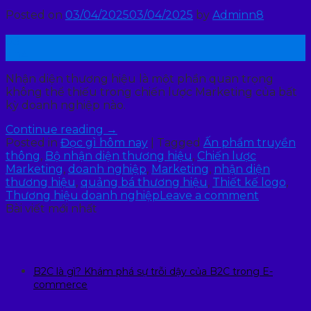
Posted on
03/04/2025
03/04/2025
by
Adminn8
03
Th4
Nhận diện thương hiệu là một phần quan trọng
không thể thiếu trong chiến lược Marketing của bất
kỳ doanh nghiệp nào.
Continue reading
→
Posted in
Đọc gì hôm nay
|
Tagged
Ấn phẩm truyền
thông
,
Bộ nhận diện thương hiệu
,
Chiến lược
Marketing
,
doanh nghiệp
,
Marketing
,
nhận diện
thương hiệu
,
quảng bá thương hiệu
,
Thiết kế logo
,
Thương hiệu doanh nghiệp
Leave a comment
Bài viết mới nhất
B2C là gì? Khám phá sự trỗi dậy của B2C trong E-
commerce