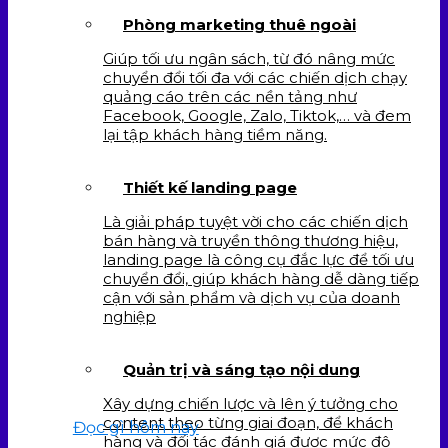
Phòng marketing thuê ngoài
Giúp tối ưu ngân sách, từ đó nâng mức
chuyển đổi tối đa với các chiến dịch chạy
quảng cáo trên các nền tảng như
Facebook, Google, Zalo, Tiktok,… và đem
lại tập khách hàng tiềm năng.
Thiết kế landing page
Là giải pháp tuyệt vời cho các chiến dịch
bán hàng và truyền thông thương hiệu,
landing page là công cụ đắc lực để tối ưu
chuyển đổi, giúp khách hàng dễ dàng tiếp
cận với sản phẩm và dịch vụ của doanh
nghiệp
Quản trị và sáng tạo nội dung
Xây dựng chiến lược và lên ý tưởng cho
content theo từng giai đoạn, để khách
Đọc gì hôm nay
hàng và đối tác đánh giá được mức độ