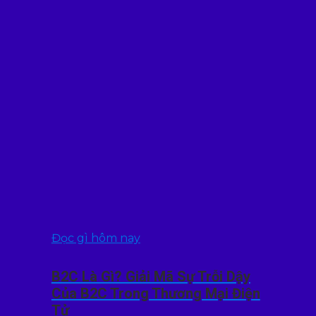
Đọc gì hôm nay
B2C Là Gì? Giải Mã Sự Trỗi Dậy
Của B2C Trong Thương Mại Điện
Tử