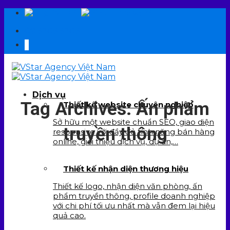
Skip
EN
VI
to
09 6706 6706
content
Dịch vụ
Tag Archives:
Ấn phẩm
Thiết kế website chuyên nghiệp
Sở hữu một website chuẩn SEO, giao diện
truyền thông
responsive với đầy đủ tính năng bán hàng
online, giới thiệu dịch vụ, dự án,…
Thiết kế nhận diện thương hiệu
Thiết kế logo, nhận diện văn phòng, ấn
phẩm truyền thông, profile doanh nghiệp
với chi phí tối ưu nhất mà vẫn đem lại hiệu
quả cao.