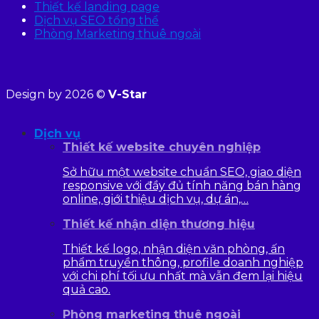
Thiết kế landing page
Dịch vụ SEO tổng thể
Phòng Marketing thuê ngoài
Design by 2026 ©
V-Star
Dịch vụ
Thiết kế website chuyên nghiệp
Sở hữu một website chuẩn SEO, giao diện
responsive với đầy đủ tính năng bán hàng
online, giới thiệu dịch vụ, dự án,…
Thiết kế nhận diện thương hiệu
Thiết kế logo, nhận diện văn phòng, ấn
phẩm truyền thông, profile doanh nghiệp
với chi phí tối ưu nhất mà vẫn đem lại hiệu
quả cao.
Phòng marketing thuê ngoài