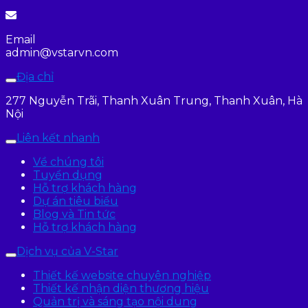
Email
admin@vstarvn.com
Địa chỉ
277 Nguyễn Trãi, Thanh Xuân Trung, Thanh Xuân, Hà
Nội
Liên kết nhanh
Về chúng tôi
Tuyển dụng
Hỗ trợ khách hàng
Dự án tiêu biểu
Blog và Tin tức
Hỗ trợ khách hàng
Dịch vụ của V-Star
Thiết kế website chuyên nghiệp
Thiết kế nhận diện thương hiệu
Quản trị và sáng tạo nội dung