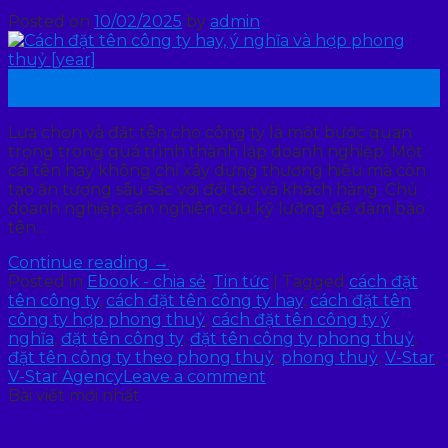
Posted on
10/02/2025
by
admin
10
Th2
Lựa chọn và đặt tên cho công ty là một bước quan
trọng trong quá trình thành lập doanh nghiệp. Một
cái tên hay không chỉ xây dựng thương hiệu mà còn
tạo ấn tượng sâu sắc với đối tác và khách hàng. Chủ
doanh nghiệp cần nghiên cứu kỹ lưỡng để đảm bảo
tên…
Continue reading
→
Posted in
Ebook - chia sẻ
,
Tin tức
|
Tagged
cách đặt
tên công ty
,
cách đặt tên công ty hay
,
cách đặt tên
công ty hợp phong thuỷ
,
cách đặt tên công ty ý
nghĩa
,
đặt tên công ty
,
đặt tên công ty phong thuỷ
,
đặt tên công ty theo phong thuỷ
,
phong thuỷ
,
V-Star
,
V-Star Agency
Leave a comment
Bài viết mới nhất