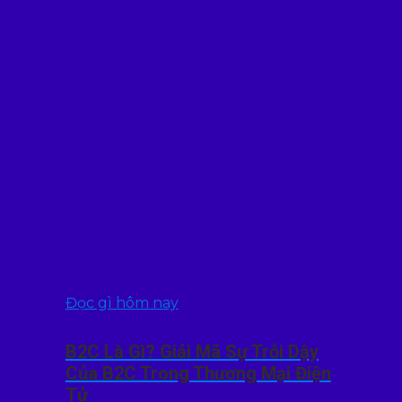
Đọc gì hôm nay
B2C Là Gì? Giải Mã Sự Trỗi Dậy
Của B2C Trong Thương Mại Điện
Tử