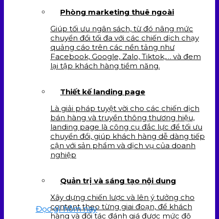
Phòng marketing thuê ngoài
Giúp tối ưu ngân sách, từ đó nâng mức
chuyển đổi tối đa với các chiến dịch chạy
quảng cáo trên các nền tảng như
Facebook, Google, Zalo, Tiktok,… và đem
lại tập khách hàng tiềm năng.
Thiết kế landing page
Là giải pháp tuyệt vời cho các chiến dịch
bán hàng và truyền thông thương hiệu,
landing page là công cụ đắc lực để tối ưu
chuyển đổi, giúp khách hàng dễ dàng tiếp
cận với sản phẩm và dịch vụ của doanh
nghiệp
Quản trị và sáng tạo nội dung
Xây dựng chiến lược và lên ý tưởng cho
content theo từng giai đoạn, để khách
Đọc gì hôm nay
hàng và đối tác đánh giá được mức độ