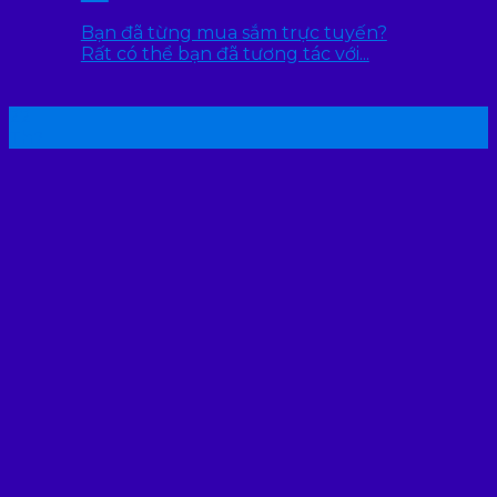
Bạn đã từng mua sắm trực tuyến?
Rất có thể bạn đã tương tác với...
22
Th7