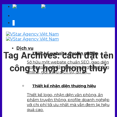
Skip
EN
VI
to
09 6706 6706
content
Dịch vụ
Tag Archives:
cách đặt tên
Thiết kế website chuyên nghiệp
Sở hữu một website chuẩn SEO, giao diện
công ty hợp phong thuỷ
responsive với đầy đủ tính năng bán hàng
online, giới thiệu dịch vụ, dự án,…
Thiết kế nhận diện thương hiệu
Thiết kế logo, nhận diện văn phòng, ấn
phẩm truyền thông, profile doanh nghiệp
với chi phí tối ưu nhất mà vẫn đem lại hiệu
quả cao.