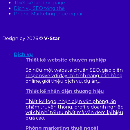
Thiết kế landing page
Dịch vụ SEO tổng thể
Phòng Marketing thuê ngoài
Design by 2026 ©
V-Star
Dịch vụ
Thiết kế website chuyên nghiệp
Sở hữu một website chuẩn SEO, giao diện
responsive với đầy đủ tính năng bán hàng
online, giới thiệu dịch vụ, dự án,…
Thiết kế nhận diện thương hiệu
Thiết kế logo, nhận diện văn phòng, ấn
phẩm truyền thông, profile doanh nghiệp
với chi phí tối ưu nhất mà vẫn đem lại hiệu
quả cao.
Phòng marketing thuê ngoài