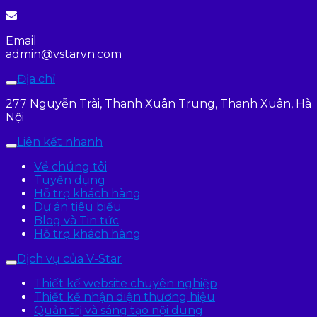
Email
admin@vstarvn.com
Địa chỉ
277 Nguyễn Trãi, Thanh Xuân Trung, Thanh Xuân, Hà
Nội
Liên kết nhanh
Về chúng tôi
Tuyển dụng
Hỗ trợ khách hàng
Dự án tiêu biểu
Blog và Tin tức
Hỗ trợ khách hàng
Dịch vụ của V-Star
Thiết kế website chuyên nghiệp
Thiết kế nhận diện thương hiệu
Quản trị và sáng tạo nội dung