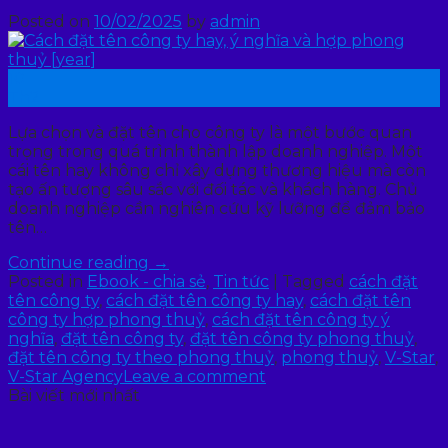
Posted on
10/02/2025
by
admin
10
Th2
Lựa chọn và đặt tên cho công ty là một bước quan
trọng trong quá trình thành lập doanh nghiệp. Một
cái tên hay không chỉ xây dựng thương hiệu mà còn
tạo ấn tượng sâu sắc với đối tác và khách hàng. Chủ
doanh nghiệp cần nghiên cứu kỹ lưỡng để đảm bảo
tên…
Continue reading
→
Posted in
Ebook - chia sẻ
,
Tin tức
|
Tagged
cách đặt
tên công ty
,
cách đặt tên công ty hay
,
cách đặt tên
công ty hợp phong thuỷ
,
cách đặt tên công ty ý
nghĩa
,
đặt tên công ty
,
đặt tên công ty phong thuỷ
,
đặt tên công ty theo phong thuỷ
,
phong thuỷ
,
V-Star
,
V-Star Agency
Leave a comment
Bài viết mới nhất