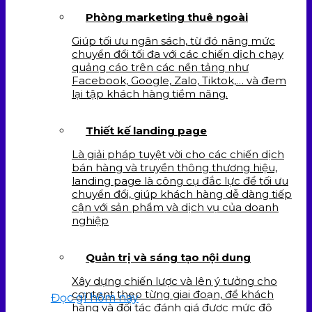
Phòng marketing thuê ngoài
Giúp tối ưu ngân sách, từ đó nâng mức
chuyển đổi tối đa với các chiến dịch chạy
quảng cáo trên các nền tảng như
Facebook, Google, Zalo, Tiktok,… và đem
lại tập khách hàng tiềm năng.
Thiết kế landing page
Là giải pháp tuyệt vời cho các chiến dịch
bán hàng và truyền thông thương hiệu,
landing page là công cụ đắc lực để tối ưu
chuyển đổi, giúp khách hàng dễ dàng tiếp
cận với sản phẩm và dịch vụ của doanh
nghiệp
Quản trị và sáng tạo nội dung
Xây dựng chiến lược và lên ý tưởng cho
content theo từng giai đoạn, để khách
Đọc gì hôm nay
hàng và đối tác đánh giá được mức độ