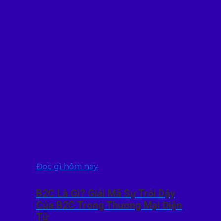
Đọc gì hôm nay
B2C Là Gì? Giải Mã Sự Trỗi Dậy
Của B2C Trong Thương Mại Điện
Tử