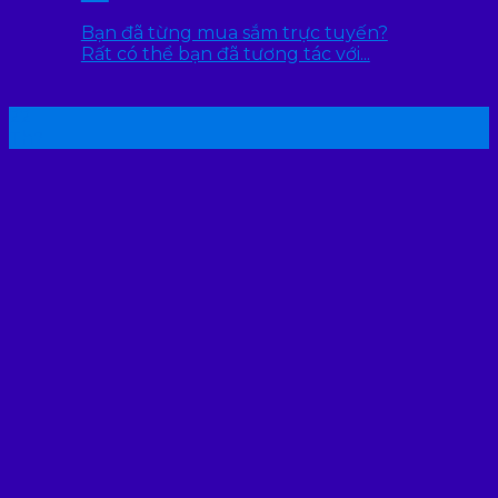
Bạn đã từng mua sắm trực tuyến?
Rất có thể bạn đã tương tác với...
22
Th7