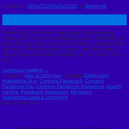
Posted on
13/04/2025
14/04/2025
by
Adminn8
13
Th4
Facebook là một nền tảng quảng cáo tiềm năng,
nhưng để thu hút khách hàng giữa vô vàn nội dung,
bạn cần một chiến lược content thật sự hiệu quả. Bài
viết này sẽ chia sẻ những bí quyết giúp bạn tạo ra
những bài viết Facebook không chỉ thu hút sự chú ý
mà…
Continue reading
→
Posted in
Đọc gì hôm nay
|
Tagged
Chiến lược
marketing là gì
,
Content Facebook
,
Content
Facebook hay
,
Content Facebook Marketing
,
doanh
nghiệp
,
Facebook Marketing
,
Kế hoạch
marketing
Leave a comment
Bài viết mới nhất
B2C là gì? Khám phá sự trỗi dậy của B2C trong E-