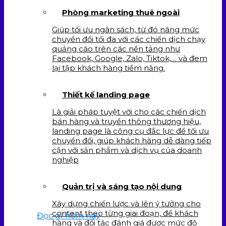
Phòng marketing thuê ngoài
Giúp tối ưu ngân sách, từ đó nâng mức
chuyển đổi tối đa với các chiến dịch chạy
quảng cáo trên các nền tảng như
Facebook, Google, Zalo, Tiktok,… và đem
lại tập khách hàng tiềm năng.
Thiết kế landing page
Là giải pháp tuyệt vời cho các chiến dịch
bán hàng và truyền thông thương hiệu,
landing page là công cụ đắc lực để tối ưu
chuyển đổi, giúp khách hàng dễ dàng tiếp
cận với sản phẩm và dịch vụ của doanh
nghiệp
Quản trị và sáng tạo nội dung
Xây dựng chiến lược và lên ý tưởng cho
content theo từng giai đoạn, để khách
Đọc gì hôm nay
hàng và đối tác đánh giá được mức độ