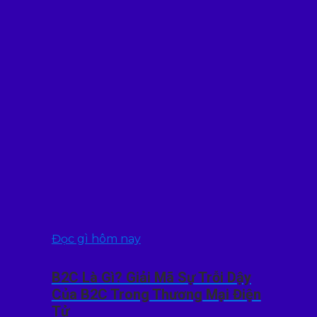
Đọc gì hôm nay
B2C Là Gì? Giải Mã Sự Trỗi Dậy
Của B2C Trong Thương Mại Điện
Tử