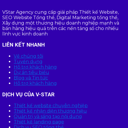
VStar Agency cung cấp giải pháp Thiết kế Website,
SEO Website Tổng thể, Digital Marketing tổng thể,
Xây dựng một thương hiệu doanh nghiệp mạnh và
bán hàng hiệu quả trên các nền tảng số cho nhiều
lĩnh vực kinh doanh
LIÊN KẾT NHANH
Về chúng tôi
Tuyển dụng
Hỗ trợ khách hàng
Dự án tiêu biểu
Blog và Tin tức
Hỗ trợ khách hàng
DỊCH VỤ CỦA V-STAR
Thiết kế website chuyên nghiệp
Thiết kế nhận diện thương hiệu
Quản trị và sáng tạo nội dung
Thiết kế landing page
Dịch vụ SEO tổng thể