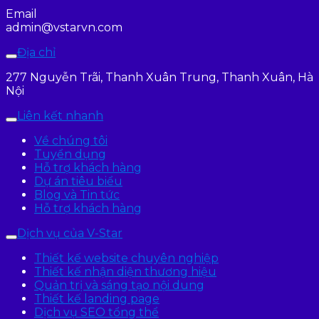
Email
admin@vstarvn.com
Địa chỉ
277 Nguyễn Trãi, Thanh Xuân Trung, Thanh Xuân, Hà
Nội
Liên kết nhanh
Về chúng tôi
Tuyển dụng
Hỗ trợ khách hàng
Dự án tiêu biểu
Blog và Tin tức
Hỗ trợ khách hàng
Dịch vụ của V-Star
Thiết kế website chuyên nghiệp
Thiết kế nhận diện thương hiệu
Quản trị và sáng tạo nội dung
Thiết kế landing page
Dịch vụ SEO tổng thể