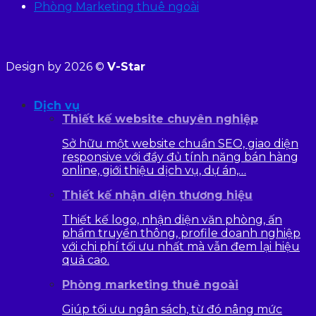
Phòng Marketing thuê ngoài
Design by 2026 ©
V-Star
Dịch vụ
Thiết kế website chuyên nghiệp
Sở hữu một website chuẩn SEO, giao diện
responsive với đầy đủ tính năng bán hàng
online, giới thiệu dịch vụ, dự án,…
Thiết kế nhận diện thương hiệu
Thiết kế logo, nhận diện văn phòng, ấn
phẩm truyền thông, profile doanh nghiệp
với chi phí tối ưu nhất mà vẫn đem lại hiệu
quả cao.
Phòng marketing thuê ngoài
Giúp tối ưu ngân sách, từ đó nâng mức