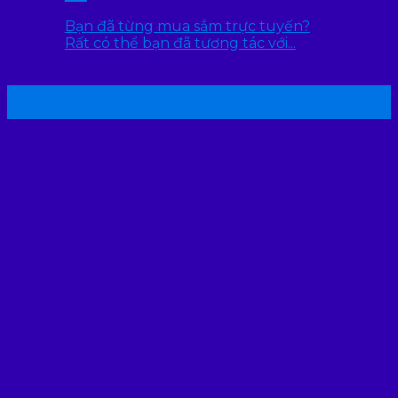
Bạn đã từng mua sắm trực tuyến?
Rất có thể bạn đã tương tác với...
22
Th7