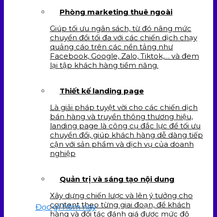
Phòng marketing thuê ngoài
Giúp tối ưu ngân sách, từ đó nâng mức
chuyển đổi tối đa với các chiến dịch chạy
quảng cáo trên các nền tảng như
Facebook, Google, Zalo, Tiktok,… và đem
lại tập khách hàng tiềm năng.
Thiết kế landing page
Là giải pháp tuyệt vời cho các chiến dịch
bán hàng và truyền thông thương hiệu,
landing page là công cụ đắc lực để tối ưu
chuyển đổi, giúp khách hàng dễ dàng tiếp
cận với sản phẩm và dịch vụ của doanh
nghiệp
Quản trị và sáng tạo nội dung
Xây dựng chiến lược và lên ý tưởng cho
content theo từng giai đoạn, để khách
Đọc gì hôm nay
hàng và đối tác đánh giá được mức độ