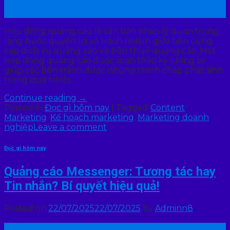
22
Th7
Hợp đồng quảng cáo là văn bản pháp lý quan trọng,
ràng buộc quyền lợi và trách nhiệm giữa bên cung
cấp dịch vụ quảng cáo và bên thuê quảng cáo. Một
hợp đồng quảng cáo được soạn thảo kỹ lưỡng sẽ
giúp các bên tránh được những tranh chấp phát sinh
trong quá trình…
Continue reading
→
Posted in
Đọc gì hôm nay
|
Tagged
Content
Marketing
,
Kế hoạch marketing
,
Marketing doanh
nghiệp
Leave a comment
Đọc gì hôm nay
Quảng cáo Messenger: Tương tác hay
Tin nhắn? Bí quyết hiệu quả!
Posted on
22/07/2025
22/07/2025
by
Adminn8
22