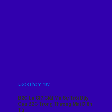
Đọc gì hôm nay
B2C Là Gì? Giải Mã Sự Trỗi Dậy
Của B2C Trong Thương Mại Điện
Tử