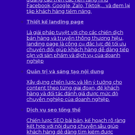
Facebook, Google, Zalo, Tiktok,… và đem lại
tập khách hàng tiềm năng.
Thiết kế landing page
Là giải pháp tuyệt vời cho các chiến dịch
bán hàng và truyền thông thương hiệu,
landing page là công cụ đắc lực để tối ưu
chuyển đổi, giúp khách hàng dễ dàng tiếp
cận với sản phẩm và dịch vụ của doanh
nghiệp
Quản trị và sáng tạo nội dung
Xây dựng chiến lược và lên ý tưởng cho
content theo từng giai đoạn, để khách
hàng và đối tác đánh giá được mức độ
chuyên nghiệp của doanh nghiệp.
Dịch vụ seo tổng thể
Chiến lược SEO bài bản, kế hoạch rõ ràng
kết hợp với nội dung chuyên sâu giúp
khách hàng dễ dàng tìm kiếm được