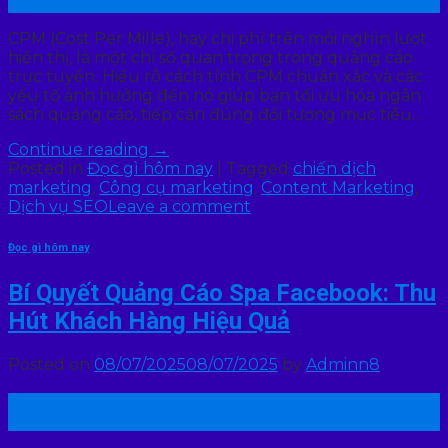
Th7
CPM (Cost Per Mille), hay chi phí trên mỗi nghìn lượt
hiển thị, là một chỉ số quan trọng trong quảng cáo
trực tuyến. Hiểu rõ cách tính CPM chuẩn xác và các
yếu tố ảnh hưởng đến nó giúp bạn tối ưu hóa ngân
sách quảng cáo, tiếp cận đúng đối tượng mục tiêu…
Continue reading
→
Posted in
Đọc gì hôm nay
|
Tagged
chiến dịch
marketing
,
Công cụ marketing
,
Content Marketing
,
Dịch vụ SEO
Leave a comment
Đọc gì hôm nay
Bí Quyết Quảng Cáo Spa Facebook: Thu
Hút Khách Hàng Hiệu Quả
Posted on
08/07/2025
08/07/2025
by
Adminn8
08
Th7