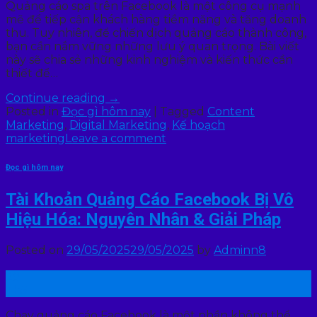
Quảng cáo spa trên Facebook là một công cụ mạnh
mẽ để tiếp cận khách hàng tiềm năng và tăng doanh
thu. Tuy nhiên, để chiến dịch quảng cáo thành công,
bạn cần nắm vững những lưu ý quan trọng. Bài viết
này sẽ chia sẻ những kinh nghiệm và kiến thức cần
thiết để…
Continue reading
→
Posted in
Đọc gì hôm nay
|
Tagged
Content
Marketing
,
Digital Marketing
,
Kế hoạch
marketing
Leave a comment
Đọc gì hôm nay
Tài Khoản Quảng Cáo Facebook Bị Vô
Hiệu Hóa: Nguyên Nhân & Giải Pháp
Posted on
29/05/2025
29/05/2025
by
Adminn8
29
Th5
Chạy quảng cáo Facebook là một phần không thể