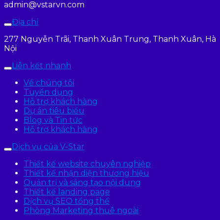
admin@vstarvn.com
Địa chỉ
277 Nguyễn Trãi, Thanh Xuân Trung, Thanh Xuân, Hà
Nội
Liên kết nhanh
Về chúng tôi
Tuyển dụng
Hỗ trợ khách hàng
Dự án tiêu biểu
Blog và Tin tức
Hỗ trợ khách hàng
Dịch vụ của V-Star
Thiết kế website chuyên nghiệp
Thiết kế nhận diện thương hiệu
Quản trị và sáng tạo nội dung
Thiết kế landing page
Dịch vụ SEO tổng thể
Phòng Marketing thuê ngoài