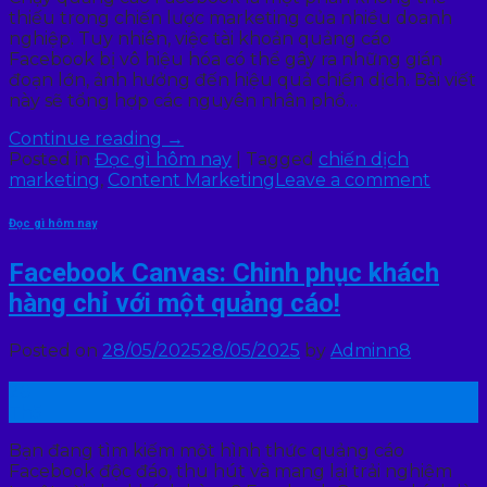
thiếu trong chiến lược marketing của nhiều doanh
nghiệp. Tuy nhiên, việc tài khoản quảng cáo
Facebook bị vô hiệu hóa có thể gây ra những gián
đoạn lớn, ảnh hưởng đến hiệu quả chiến dịch. Bài viết
này sẽ tổng hợp các nguyên nhân phổ…
Continue reading
→
Posted in
Đọc gì hôm nay
|
Tagged
chiến dịch
marketing
,
Content Marketing
Leave a comment
Đọc gì hôm nay
Facebook Canvas: Chinh phục khách
hàng chỉ với một quảng cáo!
Posted on
28/05/2025
28/05/2025
by
Adminn8
28
Th5
Bạn đang tìm kiếm một hình thức quảng cáo
Facebook độc đáo, thu hút và mang lại trải nghiệm