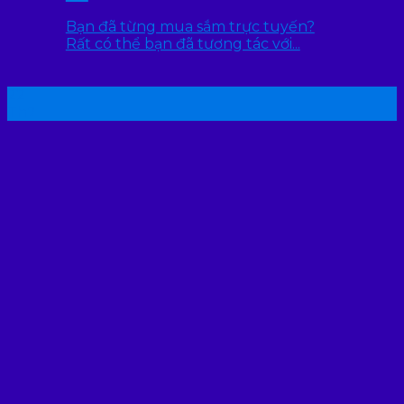
Bạn đã từng mua sắm trực tuyến?
Rất có thể bạn đã tương tác với...
22
Th7