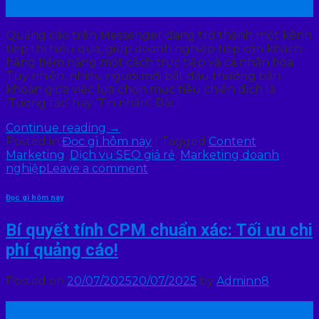
Th7
Quảng cáo trên Messenger đang trở thành một kênh
tiếp thị hiệu quả, giúp doanh nghiệp tiếp cận khách
hàng tiềm năng một cách trực tiếp và cá nhân hóa.
Tuy nhiên, nhiều người mới bắt đầu thường băn
khoăn giữa việc lựa chọn mục tiêu chiến dịch là
‘Tương tác’ hay ‘Tin nhắn’. Bài…
Continue reading
→
Posted in
Đọc gì hôm nay
|
Tagged
Content
Marketing
,
Dịch vụ SEO giá rẻ
,
Marketing doanh
nghiệp
Leave a comment
Đọc gì hôm nay
Bí quyết tính CPM chuẩn xác: Tối ưu chi
phí quảng cáo!
Posted on
20/07/2025
20/07/2025
by
Adminn8
20