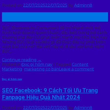
Posted on
22/07/2025
22/07/2025
by
Adminn8
22
Th7
B2C (Business-to-Consumer) đã trở thành một mô
hình kinh doanh quen thuộc, đặc biệt trong bối cảnh
thương mại điện tử phát triển mạnh mẽ như hiện nay.
Nhưng B2C là gì và điều gì đã thúc đẩy sự phát triển
vượt bậc của nó? Bài viết này sẽ đi sâu vào khái niệm
B2C,…
Continue reading
→
Posted in
Đọc gì hôm nay
|
Tagged
Content
Marketing
,
marketing cơ bản
Leave a comment
Đọc gì hôm nay
SEO Facebook: 9 Cách Tối Ưu Trang
Fanpage Hiệu Quả Nhất 2024
Posted on
22/07/2025
22/07/2025
by
Adminn8