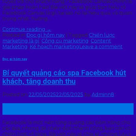
tuyệt vời cho khách hàng? Facebook Canvas chính là
giải pháp hoàn hảo! Bài viết này sẽ giúp bạn hiểu rõ
Facebook Canvas là gì, tại sao nó lại hiệu quả, và quan
trọng nhất, hướng…
Continue reading
→
Posted in
Đọc gì hôm nay
|
Tagged
Chiến lược
marketing là gì
,
Công cụ marketing
,
Content
Marketing
,
Kế hoạch marketing
Leave a comment
Đọc gì hôm nay
Bí quyết quảng cáo spa Facebook hút
khách, tăng doanh thu
Posted on
22/05/2025
22/05/2025
by
Adminn8
22
Th5
Facebook là một nền tảng quảng cáo tiềm năng cho
các spa, nhưng để chiến dịch thành công, bạn cần có
chiến lược rõ ràng. Bài viết này sẽ chia sẻ những lưu ý