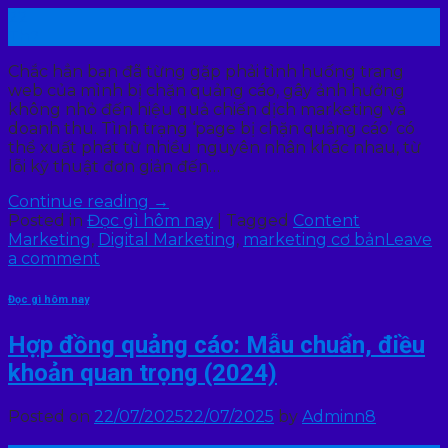
22
Th7
Chắc hẳn bạn đã từng gặp phải tình huống trang
web của mình bị chặn quảng cáo, gây ảnh hưởng
không nhỏ đến hiệu quả chiến dịch marketing và
doanh thu. Tình trạng ‘page bị chặn quảng cáo’ có
thể xuất phát từ nhiều nguyên nhân khác nhau, từ
lỗi kỹ thuật đơn giản đến…
Continue reading
→
Posted in
Đọc gì hôm nay
|
Tagged
Content
Marketing
,
Digital Marketing
,
marketing cơ bản
Leave
a comment
Đọc gì hôm nay
Hợp đồng quảng cáo: Mẫu chuẩn, điều
khoản quan trọng (2024)
Posted on
22/07/2025
22/07/2025
by
Adminn8