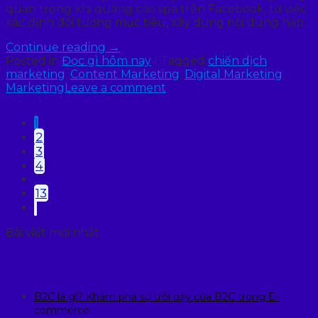
quan trọng khi quảng cáo spa trên Facebook, từ việc
xác định đối tượng mục tiêu, xây dựng nội dung hấp…
Continue reading
→
Posted in
Đọc gì hôm nay
|
Tagged
chiến dịch
marketing
,
Content Marketing
,
Digital Marketing
,
Marketing
Leave a comment
1
2
3
4
…
13
Bài viết mới nhất
B2C là gì? Khám phá sự trỗi dậy của B2C trong E-
commerce