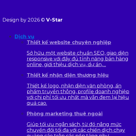
Design by 2026 ©
V-Star
Dịch vụ
Thiết kế website chuyên nghiệp
Sở hữu một website chuẩn SEO, giao diện
responsive với đầy đủ tính năng bán hàng
online, giới thiệu dịch vụ, dự án,…
Thiết kế nhận diện thương hiệu
Thiết kế logo, nhận diện văn phòng, ấn
phẩm truyền thông, profile doanh nghiệp
với chi phí tối ưu nhất mà vẫn đem lại hiệu
quả cao.
Phòng marketing thuê ngoài
Giúp tối ưu ngân sách, từ đó nâng mức
chuyển đổi tối đa với các chiến dịch chạy
quảng cáo trên các nền tảng như