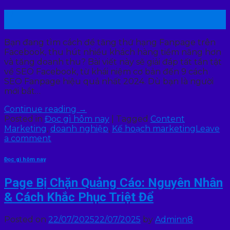
22
Th7
Bạn đang tìm cách để tăng thứ hạng Fanpage trên
Facebook, thu hút nhiều khách hàng tiềm năng hơn
và tăng doanh thu? Bài viết này sẽ giải đáp tất tần tật
về SEO Facebook, từ khái niệm cơ bản đến 9 cách
SEO Fanpage hiệu quả nhất 2024. Dù bạn là người
mới bắt…
Continue reading
→
Posted in
Đọc gì hôm nay
|
Tagged
Content
Marketing
,
doanh nghiệp
,
Kế hoạch marketing
Leave
a comment
Đọc gì hôm nay
Page Bị Chặn Quảng Cáo: Nguyên Nhân
& Cách Khắc Phục Triệt Để
Posted on
22/07/2025
22/07/2025
by
Adminn8