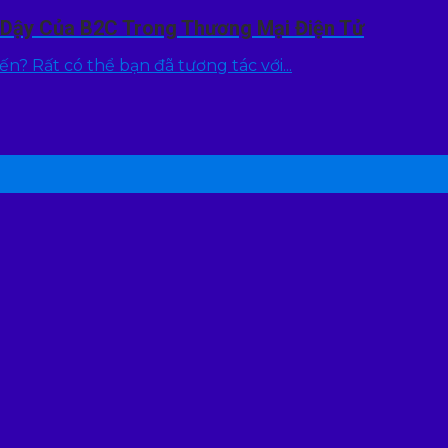
i Dậy Của B2C Trong Thương Mại Điện Tử
? Rất có thể bạn đã tương tác với...