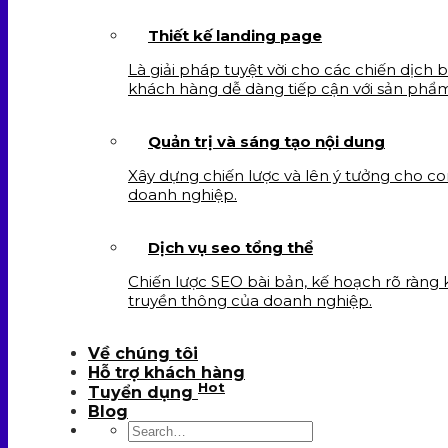
Thiết kế landing page
Là giải pháp tuyệt vời cho các chiến dịch 
khách hàng dễ dàng tiếp cận với sản phẩ
Quản trị và sáng tạo nội dung
Xây dựng chiến lược và lên ý tưởng cho c
doanh nghiệp.
Dịch vụ seo tổng thể
Chiến lược SEO bài bản, kế hoạch rõ ràng
truyền thông của doanh nghiệp.
Về chúng tôi
Hỗ trợ khách hàng
Hot
Tuyển dụng
Blog