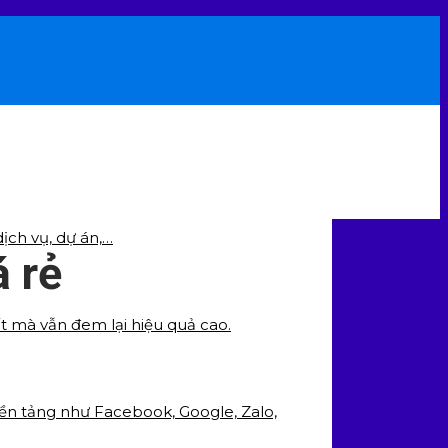
ịch vụ, dự án,…
á rẻ
ất mà vẫn đem lại hiệu quả cao.
nền tảng như Facebook, Google, Zalo,