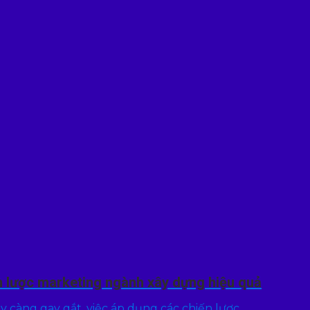
n lược marketing ngành xây dựng hiệu quả
 càng gay gắt, việc áp dụng các chiến lược...