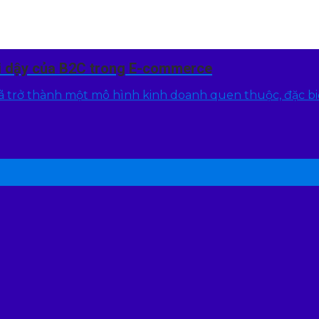
ỗi dậy của B2C trong E-commerce
 trở thành một mô hình kinh doanh quen thuộc, đặc biệt