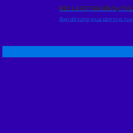
B2C Là Gì? Giải Mã Sự Trỗ
Bạn đã từng mua sắm trực tuyến
22
Th7