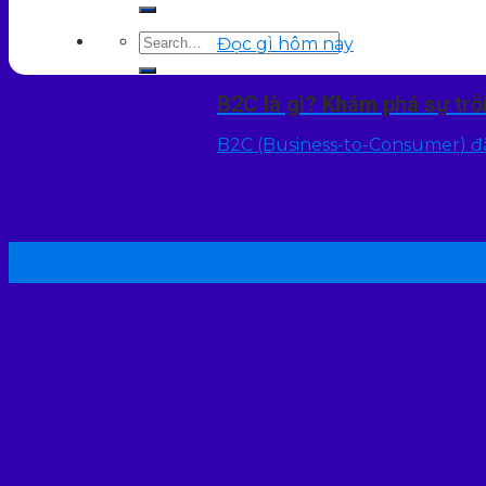
Đọc gì hôm nay
B2C là gì? Khám phá sự tr
B2C (Business-to-Consumer) đã
22
Th7