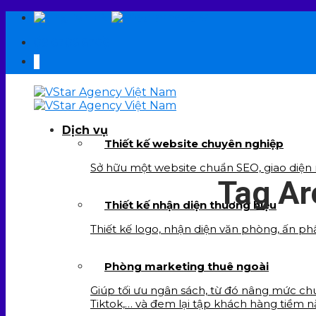
Skip
EN
VI
to
09 6706 6706
content
Dịch vụ
Thiết kế website chuyên nghiệp
Sở hữu một website chuẩn SEO, giao diện re
Tag Ar
Thiết kế nhận diện thương hiệu
Thiết kế logo, nhận diện văn phòng, ấn ph
Phòng marketing thuê ngoài
Giúp tối ưu ngân sách, từ đó nâng mức chu
Tiktok,… và đem lại tập khách hàng tiềm n