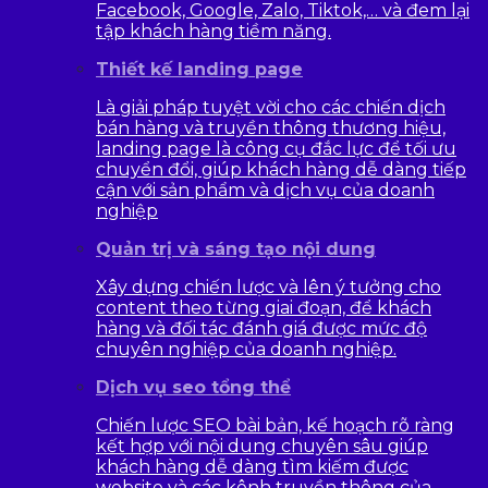
Facebook, Google, Zalo, Tiktok,… và đem lại
tập khách hàng tiềm năng.
Thiết kế landing page
Là giải pháp tuyệt vời cho các chiến dịch
bán hàng và truyền thông thương hiệu,
landing page là công cụ đắc lực để tối ưu
chuyển đổi, giúp khách hàng dễ dàng tiếp
cận với sản phẩm và dịch vụ của doanh
nghiệp
Quản trị và sáng tạo nội dung
Xây dựng chiến lược và lên ý tưởng cho
content theo từng giai đoạn, để khách
hàng và đối tác đánh giá được mức độ
chuyên nghiệp của doanh nghiệp.
Dịch vụ seo tổng thể
Chiến lược SEO bài bản, kế hoạch rõ ràng
kết hợp với nội dung chuyên sâu giúp
khách hàng dễ dàng tìm kiếm được
website và các kênh truyền thông của