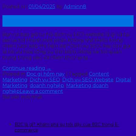
Posted on
01/04/2025
by
Adminn8
01
Th4
Bạn có bao giờ tự hỏi dịch vụ SEO website là gì và tại
sao lại trở thành một phần không thể thiếu trong
chiến lược tiếp thị hiện đại? Dịch vụ SEO, hay còn gọi
là tối ưu hóa công cụ tìm kiếm, đóng vai trò quan
trọng trong việc cải thiện thứ hạng…
Continue reading
→
Posted in
Đọc gì hôm nay
|
Tagged
Content
Marketing
,
Dịch vụ SEO
,
Dịch vụ SEO Website
,
Digital
Marketing
,
doanh nghiệp
,
Marketing doanh
nghiệp
Leave a comment
Bài viết mới nhất
B2C là gì? Khám phá sự trỗi dậy của B2C trong E-
commerce