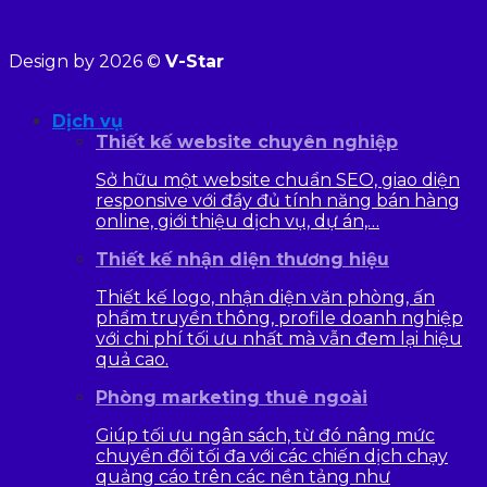
Design by 2026 ©
V-Star
Dịch vụ
Thiết kế website chuyên nghiệp
Sở hữu một website chuẩn SEO, giao diện
responsive với đầy đủ tính năng bán hàng
online, giới thiệu dịch vụ, dự án,…
Thiết kế nhận diện thương hiệu
Thiết kế logo, nhận diện văn phòng, ấn
phẩm truyền thông, profile doanh nghiệp
với chi phí tối ưu nhất mà vẫn đem lại hiệu
quả cao.
Phòng marketing thuê ngoài
Giúp tối ưu ngân sách, từ đó nâng mức
chuyển đổi tối đa với các chiến dịch chạy
quảng cáo trên các nền tảng như