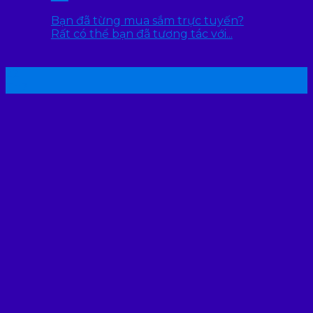
Bạn đã từng mua sắm trực tuyến?
Rất có thể bạn đã tương tác với...
22
Th7