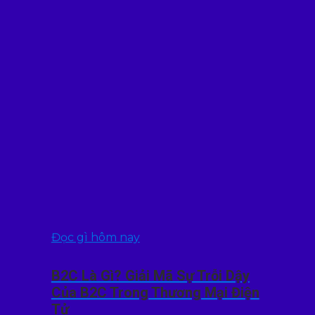
Đọc gì hôm nay
B2C Là Gì? Giải Mã Sự Trỗi Dậy
Của B2C Trong Thương Mại Điện
Tử