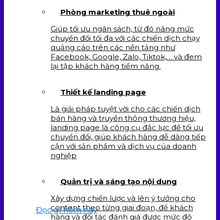
Phòng marketing thuê ngoài
Giúp tối ưu ngân sách, từ đó nâng mức
chuyển đổi tối đa với các chiến dịch chạy
quảng cáo trên các nền tảng như
Facebook, Google, Zalo, Tiktok,… và đem
lại tập khách hàng tiềm năng.
Thiết kế landing page
Là giải pháp tuyệt vời cho các chiến dịch
bán hàng và truyền thông thương hiệu,
landing page là công cụ đắc lực để tối ưu
chuyển đổi, giúp khách hàng dễ dàng tiếp
cận với sản phẩm và dịch vụ của doanh
nghiệp
Quản trị và sáng tạo nội dung
Xây dựng chiến lược và lên ý tưởng cho
content theo từng giai đoạn, để khách
Đọc gì hôm nay
hàng và đối tác đánh giá được mức độ