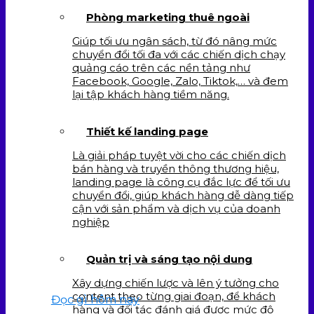
Phòng marketing thuê ngoài
Giúp tối ưu ngân sách, từ đó nâng mức
chuyển đổi tối đa với các chiến dịch chạy
quảng cáo trên các nền tảng như
Facebook, Google, Zalo, Tiktok,… và đem
lại tập khách hàng tiềm năng.
Thiết kế landing page
Là giải pháp tuyệt vời cho các chiến dịch
bán hàng và truyền thông thương hiệu,
landing page là công cụ đắc lực để tối ưu
chuyển đổi, giúp khách hàng dễ dàng tiếp
cận với sản phẩm và dịch vụ của doanh
nghiệp
Quản trị và sáng tạo nội dung
Xây dựng chiến lược và lên ý tưởng cho
content theo từng giai đoạn, để khách
Đọc gì hôm nay
hàng và đối tác đánh giá được mức độ