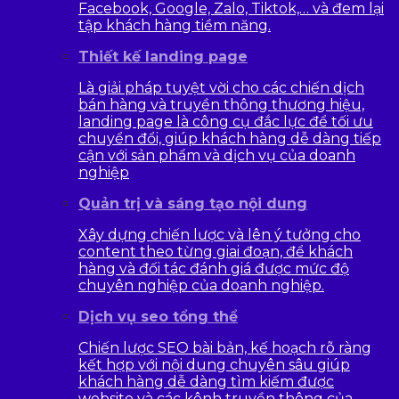
Facebook, Google, Zalo, Tiktok,… và đem lại
tập khách hàng tiềm năng.
Thiết kế landing page
Là giải pháp tuyệt vời cho các chiến dịch
bán hàng và truyền thông thương hiệu,
landing page là công cụ đắc lực để tối ưu
chuyển đổi, giúp khách hàng dễ dàng tiếp
cận với sản phẩm và dịch vụ của doanh
nghiệp
Quản trị và sáng tạo nội dung
Xây dựng chiến lược và lên ý tưởng cho
content theo từng giai đoạn, để khách
hàng và đối tác đánh giá được mức độ
chuyên nghiệp của doanh nghiệp.
Dịch vụ seo tổng thể
Chiến lược SEO bài bản, kế hoạch rõ ràng
kết hợp với nội dung chuyên sâu giúp
khách hàng dễ dàng tìm kiếm được
website và các kênh truyền thông của