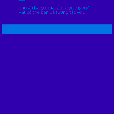
Bạn đã từng mua sắm trực tuyến?
Rất có thể bạn đã tương tác với...
22
Th7