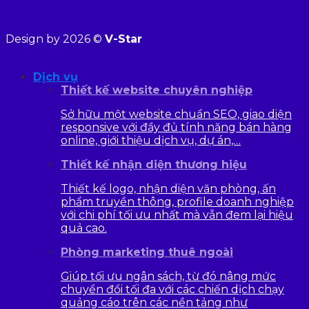
Design by 2026 ©
V-Star
Dịch vụ
Thiết kế website chuyên nghiệp
Sở hữu một website chuẩn SEO, giao diện
responsive với đầy đủ tính năng bán hàng
online, giới thiệu dịch vụ, dự án,…
Thiết kế nhận diện thương hiệu
Thiết kế logo, nhận diện văn phòng, ấn
phẩm truyền thông, profile doanh nghiệp
với chi phí tối ưu nhất mà vẫn đem lại hiệu
quả cao.
Phòng marketing thuê ngoài
Giúp tối ưu ngân sách, từ đó nâng mức
chuyển đổi tối đa với các chiến dịch chạy
quảng cáo trên các nền tảng như