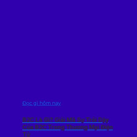
Đọc gì hôm nay
B2C Là Gì? Giải Mã Sự Trỗi Dậy
Của B2C Trong Thương Mại Điện
Tử