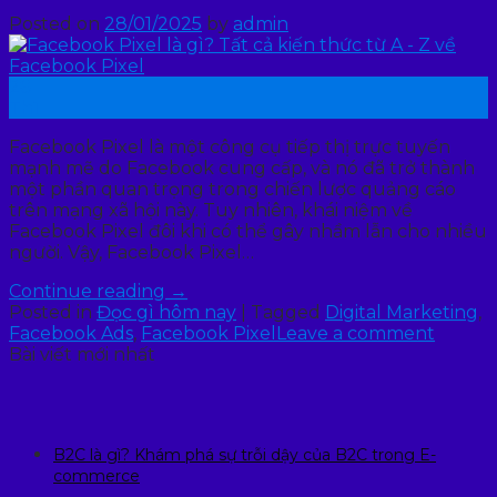
Posted on
28/01/2025
by
admin
28
Th1
Facebook Pixel là một công cụ tiếp thị trực tuyến
mạnh mẽ do Facebook cung cấp, và nó đã trở thành
một phần quan trọng trong chiến lược quảng cáo
trên mạng xã hội này. Tuy nhiên, khái niệm về
Facebook Pixel đôi khi có thể gây nhầm lẫn cho nhiều
người. Vậy, Facebook Pixel…
Continue reading
→
Posted in
Đọc gì hôm nay
|
Tagged
Digital Marketing
,
Facebook Ads
,
Facebook Pixel
Leave a comment
Bài viết mới nhất
B2C là gì? Khám phá sự trỗi dậy của B2C trong E-
commerce