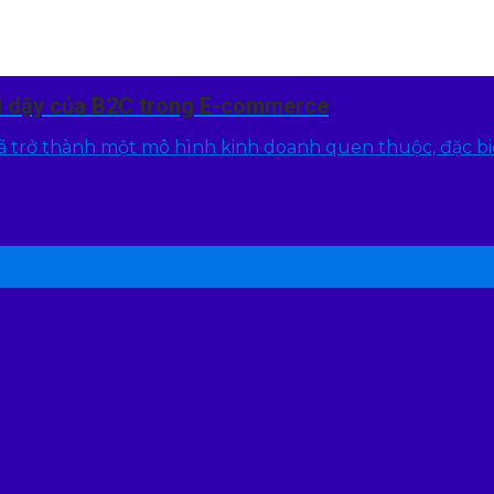
ỗi dậy của B2C trong E-commerce
 trở thành một mô hình kinh doanh quen thuộc, đặc biệt