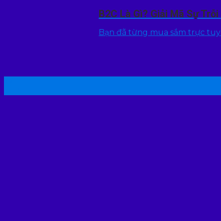
B2C Là Gì? Giải Mã Sự Trỗ
Bạn đã từng mua sắm trực tuyến
22
Th7