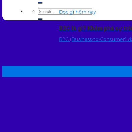
Đọc gì hôm nay
B2C là gì? Khám phá sự tr
B2C (Business-to-Consumer) đã
22
Th7