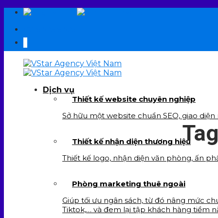
Skip
EN
VI
to
09 6706 6706
content
Dịch vụ
Thiết kế website chuyên nghiệp
Sở hữu một website chuẩn SEO, giao diện re
Tag
Thiết kế nhận diện thương hiệu
Thiết kế logo, nhận diện văn phòng, ấn ph
Phòng marketing thuê ngoài
Giúp tối ưu ngân sách, từ đó nâng mức chu
Tiktok,… và đem lại tập khách hàng tiềm n