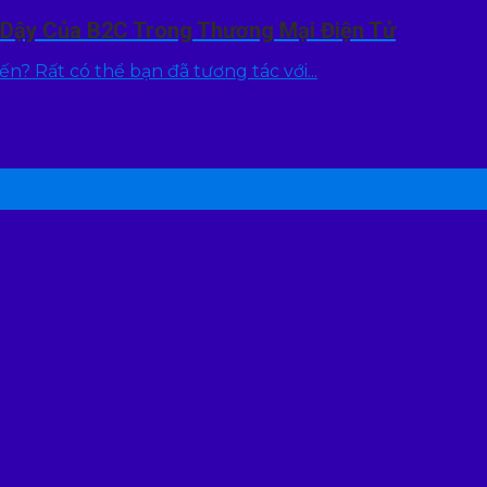
i Dậy Của B2C Trong Thương Mại Điện Tử
? Rất có thể bạn đã tương tác với...