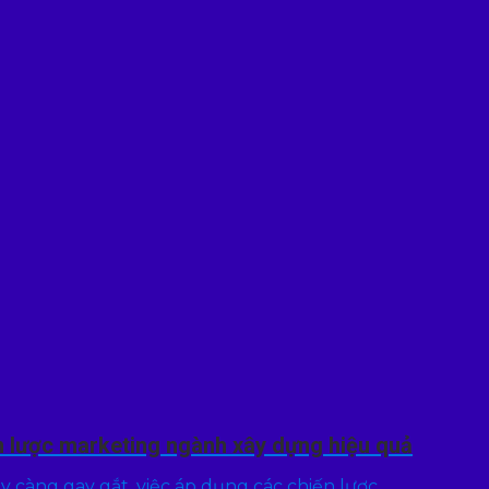
n lược marketing ngành xây dựng hiệu quả
 càng gay gắt, việc áp dụng các chiến lược...