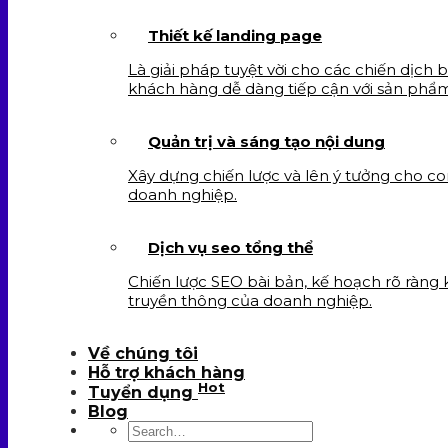
Thiết kế landing page
Là giải pháp tuyệt vời cho các chiến dịch 
khách hàng dễ dàng tiếp cận với sản phẩ
Quản trị và sáng tạo nội dung
Xây dựng chiến lược và lên ý tưởng cho c
doanh nghiệp.
Dịch vụ seo tổng thể
Chiến lược SEO bài bản, kế hoạch rõ ràng
truyền thông của doanh nghiệp.
Về chúng tôi
Hỗ trợ khách hàng
Hot
Tuyển dụng
Blog