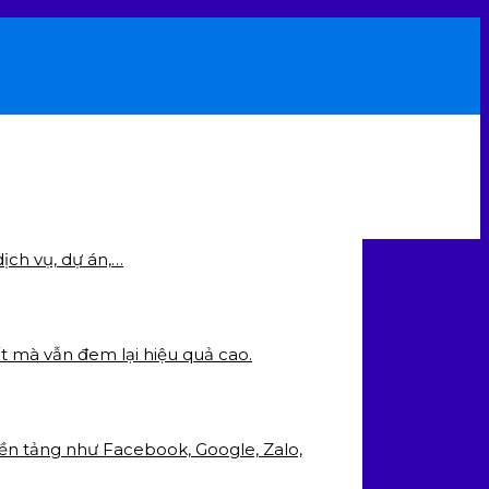
ịch vụ, dự án,…
ất mà vẫn đem lại hiệu quả cao.
nền tảng như Facebook, Google, Zalo,