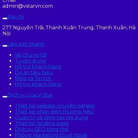
Email
admin@vstarvn.com
Địa chỉ
277 Nguyễn Trãi, Thanh Xuân Trung, Thanh Xuân, Hà
Nội
Liên kết nhanh
Về chúng tôi
Tuyển dụng
Hỗ trợ khách hàng
Dự án tiêu biểu
Blog và Tin tức
Hỗ trợ khách hàng
Dịch vụ của V-Star
Thiết kế website chuyên nghiệp
Thiết kế nhận diện thương hiệu
Quản trị và sáng tạo nội dung
Thiết kế landing page
Dịch vụ SEO tổng thể
Phòng Marketing thuê ngoài