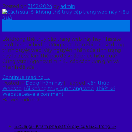
Posted on
31/12/2024
by
admin
31
Th12
Lỗi không thể truy cập trang web này hay This site
can’t be reached thường xuất hiện khi bạn sử dụng
trình duyệt web. Vậy nguyên nhân của tình trạng
này là gì, và làm thế nào để khắc phục hiệu quả?
Cùng Vstar Agency tìm hiểu các cách đơn giản và
nhanh để sửa…
Continue reading
→
Posted in
Đọc gì hôm nay
|
Tagged
Kiến thức
Website
,
Lỗi không truy cập trang web
,
Thiết kế
Website
Leave a comment
Bài viết mới nhất
B2C là gì? Khám phá sự trỗi dậy của B2C trong E-
commerce