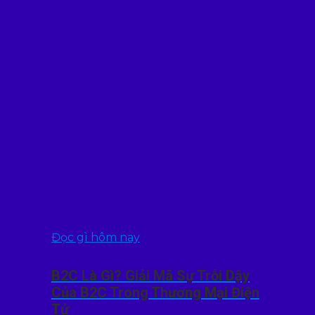
Đọc gì hôm nay
B2C Là Gì? Giải Mã Sự Trỗi Dậy
Của B2C Trong Thương Mại Điện
Tử