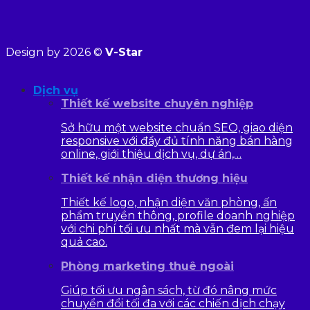
Design by 2026 ©
V-Star
Dịch vụ
Thiết kế website chuyên nghiệp
Sở hữu một website chuẩn SEO, giao diện
responsive với đầy đủ tính năng bán hàng
online, giới thiệu dịch vụ, dự án,…
Thiết kế nhận diện thương hiệu
Thiết kế logo, nhận diện văn phòng, ấn
phẩm truyền thông, profile doanh nghiệp
với chi phí tối ưu nhất mà vẫn đem lại hiệu
quả cao.
Phòng marketing thuê ngoài
Giúp tối ưu ngân sách, từ đó nâng mức
chuyển đổi tối đa với các chiến dịch chạy