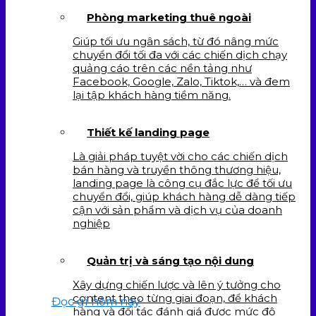
Phòng marketing thuê ngoài
Giúp tối ưu ngân sách, từ đó nâng mức
chuyển đổi tối đa với các chiến dịch chạy
quảng cáo trên các nền tảng như
Facebook, Google, Zalo, Tiktok,… và đem
lại tập khách hàng tiềm năng.
Thiết kế landing page
Là giải pháp tuyệt vời cho các chiến dịch
bán hàng và truyền thông thương hiệu,
landing page là công cụ đắc lực để tối ưu
chuyển đổi, giúp khách hàng dễ dàng tiếp
cận với sản phẩm và dịch vụ của doanh
nghiệp
Quản trị và sáng tạo nội dung
Xây dựng chiến lược và lên ý tưởng cho
content theo từng giai đoạn, để khách
Đọc gì hôm nay
hàng và đối tác đánh giá được mức độ