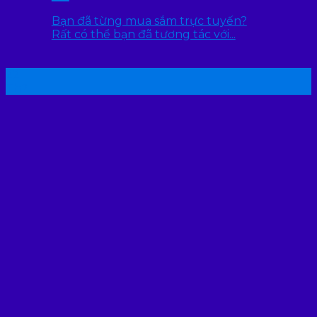
Bạn đã từng mua sắm trực tuyến?
Rất có thể bạn đã tương tác với...
22
Th7