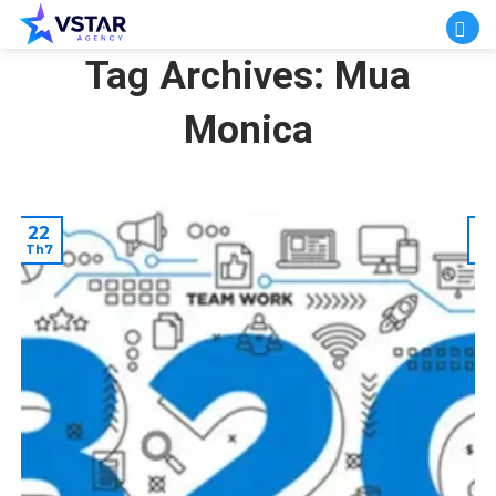
Skip
to
Tag Archives:
Mua
content
Monica
22
2
Th7
T