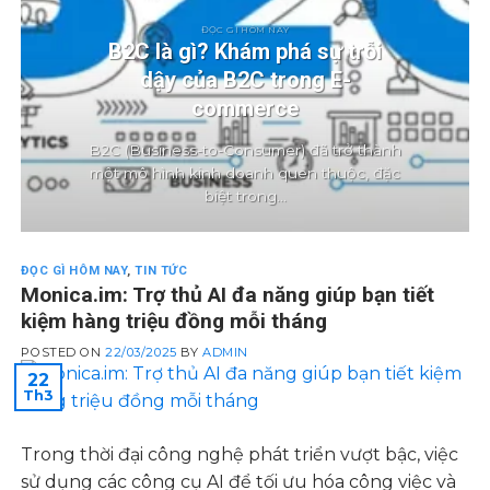
ĐỌC GÌ HÔM NAY
B2C là gì? Khám phá sự trỗi
dậy của B2C trong E-
commerce
B2C (Business-to-Consumer) đã trở thành
một mô hình kinh doanh quen thuộc, đặc
biệt trong...
ĐỌC GÌ HÔM NAY
,
TIN TỨC
Monica.im: Trợ thủ AI đa năng giúp bạn tiết
kiệm hàng triệu đồng mỗi tháng
POSTED ON
22/03/2025
BY
ADMIN
22
Th3
Trong thời đại công nghệ phát triển vượt bậc, việc
sử dụng các công cụ AI để tối ưu hóa công việc và