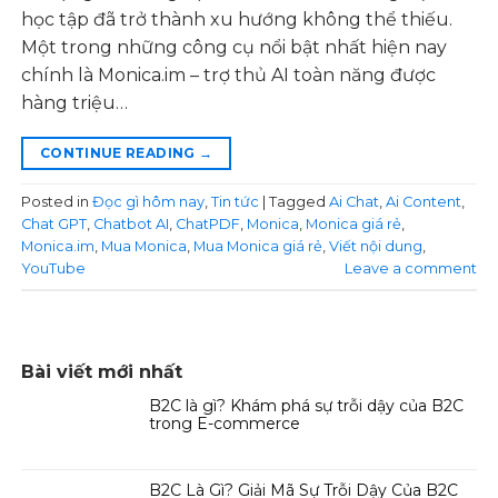
học tập đã trở thành xu hướng không thể thiếu.
Một trong những công cụ nổi bật nhất hiện nay
chính là Monica.im – trợ thủ AI toàn năng được
hàng triệu…
CONTINUE READING
→
Posted in
Đọc gì hôm nay
,
Tin tức
|
Tagged
Ai Chat
,
Ai Content
,
Chat GPT
,
Chatbot AI
,
ChatPDF
,
Monica
,
Monica giá rẻ
,
Monica.im
,
Mua Monica
,
Mua Monica giá rẻ
,
Viết nội dung
,
YouTube
Leave a comment
Bài viết mới nhất
B2C là gì? Khám phá sự trỗi dậy của B2C
trong E-commerce
B2C Là Gì? Giải Mã Sự Trỗi Dậy Của B2C