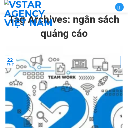
Skip
to
Tag Archives:
ngân sách
content
quảng cáo
22
2
Th7
T