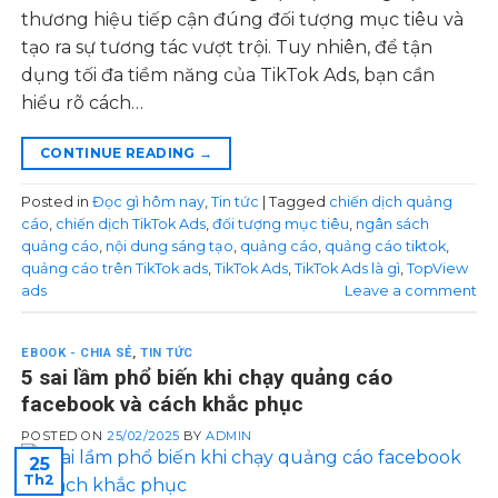
thương hiệu tiếp cận đúng đối tượng mục tiêu và
tạo ra sự tương tác vượt trội. Tuy nhiên, để tận
dụng tối đa tiềm năng của TikTok Ads, bạn cần
hiểu rõ cách…
CONTINUE READING
→
Posted in
Đọc gì hôm nay
,
Tin tức
|
Tagged
chiến dịch quảng
cáo
,
chiến dịch TikTok Ads
,
đối tượng mục tiêu
,
ngân sách
quảng cáo
,
nội dung sáng tạo
,
quảng cáo
,
quảng cáo tiktok
,
quảng cáo trên TikTok ads
,
TikTok Ads
,
TikTok Ads là gì
,
TopView
ads
Leave a comment
EBOOK - CHIA SẺ
,
TIN TỨC
5 sai lầm phổ biến khi chạy quảng cáo
facebook và cách khắc phục
POSTED ON
25/02/2025
BY
ADMIN
25
Th2