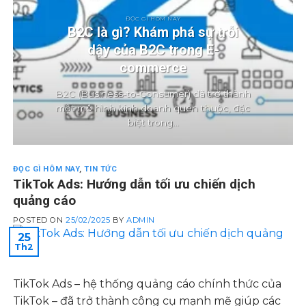
ĐỌC GÌ HÔM NAY
B2C là gì? Khám phá sự trỗi
dậy của B2C trong E-
commerce
B2C (Business-to-Consumer) đã trở thành
một mô hình kinh doanh quen thuộc, đặc
biệt trong...
ĐỌC GÌ HÔM NAY
,
TIN TỨC
TikTok Ads: Hướng dẫn tối ưu chiến dịch
quảng cáo
POSTED ON
25/02/2025
BY
ADMIN
25
Th2
TikTok Ads – hệ thống quảng cáo chính thức của
TikTok – đã trở thành công cụ mạnh mẽ giúp các