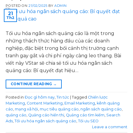
POSTED ON
21/02/2025
BY
ADMIN
21
Th2
Tối ưu hóa ngân sách quảng cáo là một trong
những thách thức hàng đầu của các doanh
nghiệp, đặc biệt trong bối cảnh thị trường cạnh
tranh gay gắt và chi phí ngày càng leo thang. Bài
viết này VStar sẽ chia sẻ tối ưu hóa ngân sách
quảng cáo: Bí quyết đạt hiệu…
CONTINUE READING
→
Posted in
Đọc gì hôm nay
,
Tin tức
|
Tagged
Chiến lược
Marketing
,
Content Marketing
,
Email Marketing
,
kênh quảng
cáo
,
mạng xã hội
,
mục tiêu quảng cáo
,
ngân sách quảng cáo
,
quảng cáo
,
Quảng cáo hiển thị
,
Quảng cáo tìm kiếm
,
Search
Ads
,
Tối ưu hóa ngân sách quảng cáo
,
Tối ưu SEO
Leave a comment