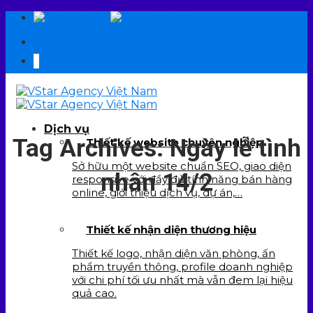
Skip
EN
VI
to
09 6706 6706
content
Dịch vụ
Tag Archives:
Ngày lễ tình
Thiết kế website chuyên nghiệp
Sở hữu một website chuẩn SEO, giao diện
nhân 14/2
responsive với đầy đủ tính năng bán hàng
online, giới thiệu dịch vụ, dự án,…
Thiết kế nhận diện thương hiệu
Thiết kế logo, nhận diện văn phòng, ấn
phẩm truyền thông, profile doanh nghiệp
với chi phí tối ưu nhất mà vẫn đem lại hiệu
quả cao.