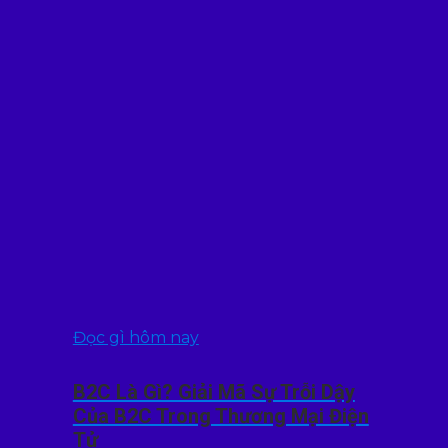
Đọc gì hôm nay
B2C Là Gì? Giải Mã Sự Trỗi Dậy
Của B2C Trong Thương Mại Điện
Tử