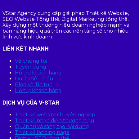
VStar Agency cung cấp giải pháp Thiết kế Website,
SEO Website Tổng thể, Digital Marketing tổng thể,
Xây dựng một thương hiệu doanh nghiệp mạnh và
bán hàng hiệu quả trên các nền tảng số cho nhiều
lĩnh vực kinh doanh
LIÊN KẾT NHANH
Về chúng tôi
Tuyển dụng
Hỗ trợ khách hàng
Dự án tiêu biểu
Blog và Tin tức
Hỗ trợ khách hàng
DỊCH VỤ CỦA V-STAR
Thiết kế website chuyên nghiệp
Thiết kế nhận diện thương hiệu
Quản trị và sáng tạo nội dung
Thiết kế landing page
Dịch vụ SEO tổng thể