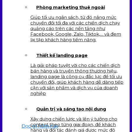
Phòng marketing thuê ngoài
Giúp tối ưu ngân sách, từ đó nâng mức
chuyển đổi tối đa với các chiến dịch chạy
quảng cáo trên các nền tảng như
Facebook, Google, Zalo, Tiktok,… và đem
lại tập khách hàng tiềm năng.
Thiết kế landing page
Là giải pháp tuyệt vời cho các chiến dịch
bán hàng và truyền thông thương hiệu,
landing page là công cụ đắc lực để tối ưu
chuyển đổi, giúp khách hàng dễ dàng tiếp
cận với sản phẩm và dịch vụ của doanh
nghiệp
Quản trị và sáng tạo nội dung
Xây dựng chiến lược và lên ý tưởng cho
content theo từng giai đoạn, để khách
Đọc gì hôm nay
hàng và đối tác đánh giá được mức độ