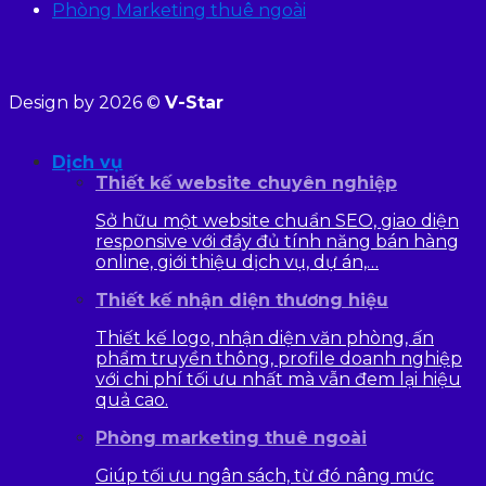
Phòng Marketing thuê ngoài
Design by 2026 ©
V-Star
Dịch vụ
Thiết kế website chuyên nghiệp
Sở hữu một website chuẩn SEO, giao diện
responsive với đầy đủ tính năng bán hàng
online, giới thiệu dịch vụ, dự án,…
Thiết kế nhận diện thương hiệu
Thiết kế logo, nhận diện văn phòng, ấn
phẩm truyền thông, profile doanh nghiệp
với chi phí tối ưu nhất mà vẫn đem lại hiệu
quả cao.
Phòng marketing thuê ngoài
Giúp tối ưu ngân sách, từ đó nâng mức