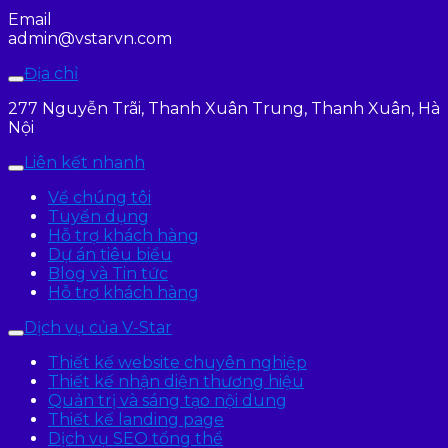
Email
admin@vstarvn.com
Địa chỉ
277 Nguyễn Trãi, Thanh Xuân Trung, Thanh Xuân, Hà
Nội
Liên kết nhanh
Về chúng tôi
Tuyển dụng
Hỗ trợ khách hàng
Dự án tiêu biểu
Blog và Tin tức
Hỗ trợ khách hàng
Dịch vụ của V-Star
Thiết kế website chuyên nghiệp
Thiết kế nhận diện thương hiệu
Quản trị và sáng tạo nội dung
Thiết kế landing page
Dịch vụ SEO tổng thể