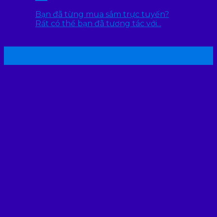
Bạn đã từng mua sắm trực tuyến?
Rất có thể bạn đã tương tác với...
22
Th7