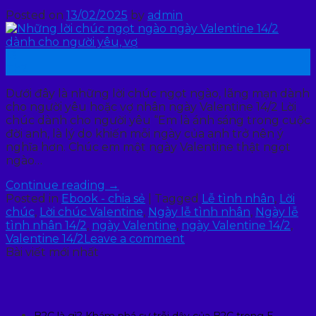
Posted on
13/02/2025
by
admin
13
Th2
Dưới đây là những lời chúc ngọt ngào, lãng mạn dành
cho người yêu hoặc vợ nhân ngày Valentine 14/2 Lời
chúc dành cho người yêu “Em là ánh sáng trong cuộc
đời anh, là lý do khiến mỗi ngày của anh trở nên ý
nghĩa hơn. Chúc em một ngày Valentine thật ngọt
ngào…
Continue reading
→
Posted in
Ebook - chia sẻ
|
Tagged
Lễ tình nhân
,
Lời
chúc
,
Lời chúc Valentine
,
Ngày lễ tình nhân
,
Ngày lễ
tình nhân 14/2
,
ngày Valentine
,
ngày Valentine 14/2
,
Valentine 14/2
Leave a comment
Bài viết mới nhất
B2C là gì? Khám phá sự trỗi dậy của B2C trong E-