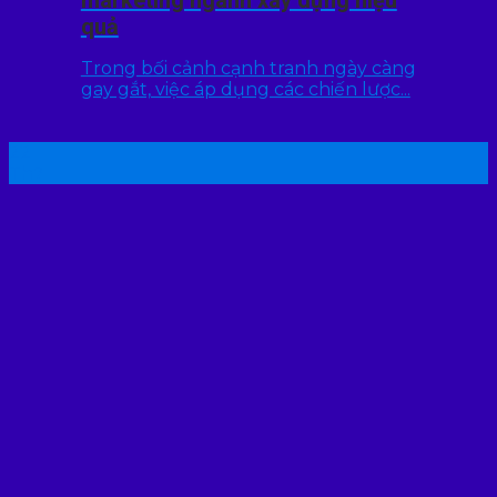
marketing ngành xây dựng hiệu
quả
Trong bối cảnh cạnh tranh ngày càng
gay gắt, việc áp dụng các chiến lược...
22
Th7