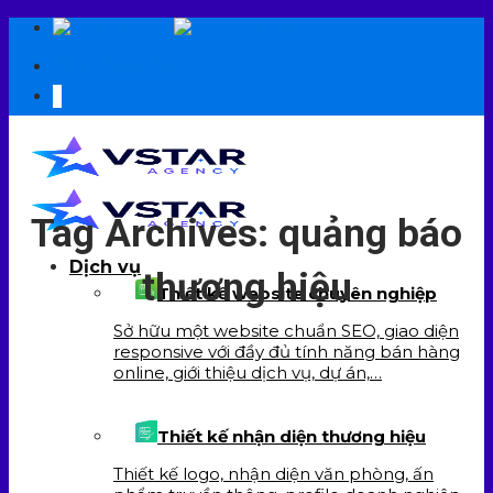
Skip
EN
VI
to
09 6706 6706
content
Tag Archives:
quảng báo
Dịch vụ
thương hiệu
Thiết kế website chuyên nghiệp
Sở hữu một website chuẩn SEO, giao diện
responsive với đầy đủ tính năng bán hàng
online, giới thiệu dịch vụ, dự án,…
Thiết kế nhận diện thương hiệu
Thiết kế logo, nhận diện văn phòng, ấn