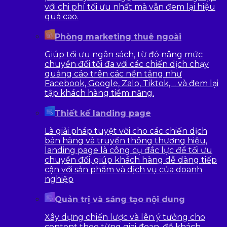
với chi phí tối ưu nhất mà vẫn đem lại hiệu
quả cao.
Phòng marketing thuê ngoài
Giúp tối ưu ngân sách, từ đó nâng mức
chuyển đổi tối đa với các chiến dịch chạy
quảng cáo trên các nền tảng như
Facebook, Google, Zalo, Tiktok,… và đem lại
tập khách hàng tiềm năng.
Thiết kế landing page
Là giải pháp tuyệt vời cho các chiến dịch
bán hàng và truyền thông thương hiệu,
landing page là công cụ đắc lực để tối ưu
chuyển đổi, giúp khách hàng dễ dàng tiếp
cận với sản phẩm và dịch vụ của doanh
nghiệp
Quản trị và sáng tạo nội dung
Xây dựng chiến lược và lên ý tưởng cho
content theo từng giai đoạn, để khách