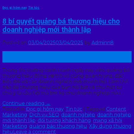
Đọc gì hôm nay
,
Tin tức
8 bí quyết quảng bá thương hiệu cho
doanh nghiệp mới thành lập
Posted on
03/04/2025
03/04/2025
by
Adminn8
03
Th4
Trong thị trường cạnh tranh ngày nay, việc quảng bá
thương hiệu đóng vai trò vô cùng quan trọng, đặc
biệt đối với các doanh nghiệp mới thành lập. Làm thế
nào để thương hiệu của bạn nổi bật và thu hút sự
chú ý là câu hỏi mà bất kỳ chủ doanh nghiệp nào…
Continue reading
→
Posted in
Đọc gì hôm nay
,
Tin tức
|
Tagged
Content
Marketing
,
Dịch vụ SEO
,
doanh nghiệp
,
doanh nghiệp
mới thành lập
,
đối tượng khách hàng
,
mạng xã hội
,
Marketing
,
quảng báo thương hiệu
,
Xây dựng thương
hiệu
Leave a comment