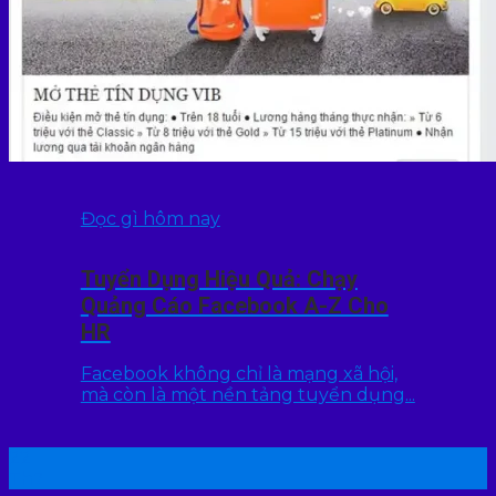
Đọc gì hôm nay
Tuyển Dụng Hiệu Quả: Chạy
Quảng Cáo Facebook A-Z Cho
HR
Facebook không chỉ là mạng xã hội,
mà còn là một nền tảng tuyển dụng...
22
Th7