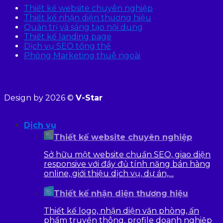
Thiết kế website chuyên nghiệp
Thiết kế nhận diện thương hiệu
Quản trị và sáng tạo nội dung
Thiết kế landing page
Dịch vụ SEO tổng thể
Phòng Marketing thuê ngoài
Design by 2026 ©
V-Star
Dịch vụ
Thiết kế website chuyên nghiệp
Sở hữu một website chuẩn SEO, giao diện
responsive với đầy đủ tính năng bán hàng
online, giới thiệu dịch vụ, dự án,…
Thiết kế nhận diện thương hiệu
Thiết kế logo, nhận diện văn phòng, ấn
phẩm truyền thông, profile doanh nghiệp