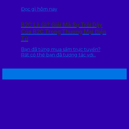
Đọc gì hôm nay
B2C Là Gì? Giải Mã Sự Trỗi Dậy
Của B2C Trong Thương Mại Điện
Tử
Bạn đã từng mua sắm trực tuyến?
Rất có thể bạn đã tương tác với...
22
Th7