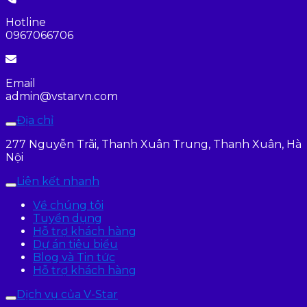
Hotline
0967066706
Email
admin@vstarvn.com
Địa chỉ
277 Nguyễn Trãi, Thanh Xuân Trung, Thanh Xuân, Hà
Nội
Liên kết nhanh
Về chúng tôi
Tuyển dụng
Hỗ trợ khách hàng
Dự án tiêu biểu
Blog và Tin tức
Hỗ trợ khách hàng
Dịch vụ của V-Star