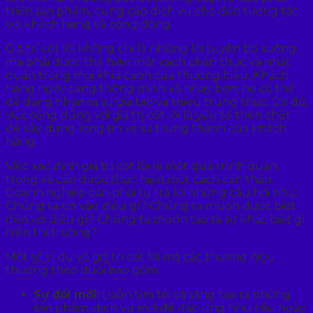
triển sản phẩm, cung cấp dịch vụ cho đến tương tác
với khách hàng và cộng đồng.
Giá trị cốt lõi không chỉ là những lời tuyên bố suông
mà phải được thể hiện một cách chân thực và nhất
quán trong mọi khía cạnh của thương hiệu. Khách
hàng ngày càng thông minh và nhạy bén, họ có thể
dễ dàng nhận ra sự giả tạo và thiếu trung thực. Do đó,
việc sống đúng với giá trị cốt lõi là yếu tố then chốt
để xây dựng lòng tin và sự trung thành của khách
hàng.
Việc xác định giá trị cốt lõi là một quá trình quan
trọng và cần được thực hiện một cách cẩn thận.
Doanh nghiệp cần phải tự trả lời những câu hỏi như:
Chúng ta tin vào điều gì? Chúng ta muốn được biết
đến với điều gì? Chúng ta muốn tạo ra sự khác biệt gì
trên thị trường?
Một số ví dụ về giá trị cốt lõi mà các thương hiệu
thường theo đuổi bao gồm:
Sự đổi mới:
Luôn tìm tòi và sáng tạo ra những
sản phẩm, dịch vụ mới để đáp ứng nhu cầu ngày