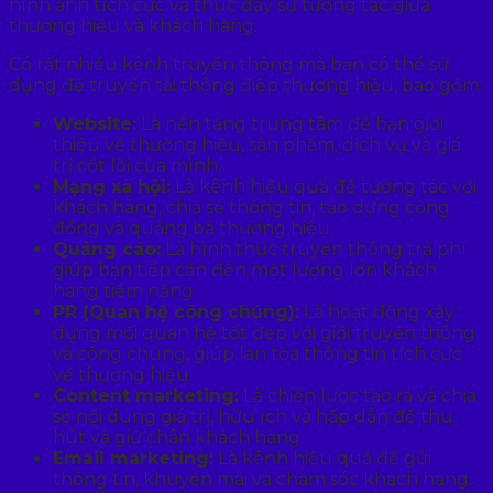
hình ảnh tích cực và thúc đẩy sự tương tác giữa
thương hiệu và khách hàng.
Có rất nhiều kênh truyền thông mà bạn có thể sử
dụng để truyền tải thông điệp thương hiệu, bao gồm:
Website:
Là nền tảng trung tâm để bạn giới
thiệu về thương hiệu, sản phẩm, dịch vụ và giá
trị cốt lõi của mình.
Mạng xã hội:
Là kênh hiệu quả để tương tác với
khách hàng, chia sẻ thông tin, tạo dựng cộng
đồng và quảng bá thương hiệu.
Quảng cáo:
Là hình thức truyền thông trả phí
giúp bạn tiếp cận đến một lượng lớn khách
hàng tiềm năng.
PR (Quan hệ công chúng):
Là hoạt động xây
dựng mối quan hệ tốt đẹp với giới truyền thông
và công chúng, giúp lan tỏa thông tin tích cực
về thương hiệu.
Content marketing:
Là chiến lược tạo ra và chia
sẻ nội dung giá trị, hữu ích và hấp dẫn để thu
hút và giữ chân khách hàng.
Email marketing:
Là kênh hiệu quả để gửi
thông tin, khuyến mãi và chăm sóc khách hàng.