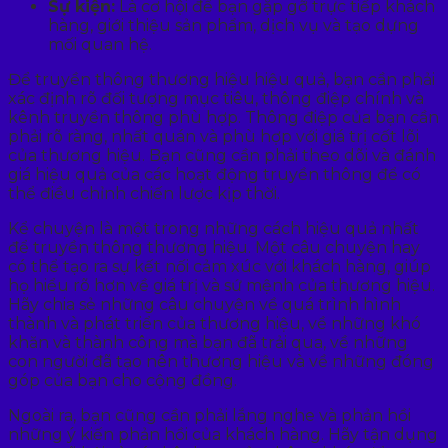
Sự kiện:
Là cơ hội để bạn gặp gỡ trực tiếp khách
hàng, giới thiệu sản phẩm, dịch vụ và tạo dựng
mối quan hệ.
Để truyền thông thương hiệu hiệu quả, bạn cần phải
xác định rõ đối tượng mục tiêu, thông điệp chính và
kênh truyền thông phù hợp. Thông điệp của bạn cần
phải rõ ràng, nhất quán và phù hợp với giá trị cốt lõi
của thương hiệu. Bạn cũng cần phải theo dõi và đánh
giá hiệu quả của các hoạt động truyền thông để có
thể điều chỉnh chiến lược kịp thời.
Kể chuyện là một trong những cách hiệu quả nhất
để truyền thông thương hiệu. Một câu chuyện hay
có thể tạo ra sự kết nối cảm xúc với khách hàng, giúp
họ hiểu rõ hơn về giá trị và sứ mệnh của thương hiệu.
Hãy chia sẻ những câu chuyện về quá trình hình
thành và phát triển của thương hiệu, về những khó
khăn và thành công mà bạn đã trải qua, về những
con người đã tạo nên thương hiệu và về những đóng
góp của bạn cho cộng đồng.
Ngoài ra, bạn cũng cần phải lắng nghe và phản hồi
những ý kiến phản hồi của khách hàng. Hãy tận dụng