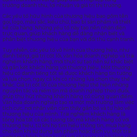
trưởng doanh thu, lợi nhuận và giá trị thị trường.
Các yếu tố hữu hình của thương hiệu bao gồm tên
gọi, logo, màu sắc, kiểu chữ, bao bì sản phẩm và thiết
kế cửa hàng. Những yếu tố này tạo nên nhận diện
trực quan, giúp khách hàng dễ dàng nhận biết và
phân biệt thương hiệu của bạn với đối thủ cạnh tranh.
Tuy nhiên, các yếu tố vô hình của thương hiệu, như
danh tiếng, giá trị cốt lõi, văn hóa doanh nghiệp và trải
nghiệm khách hàng, mới thực sự tạo nên sự khác biệt
và gắn kết khách hàng với thương hiệu. Một thương
hiệu có danh tiếng tốt sẽ được khách hàng tin tưởng
và lựa chọn, ngay cả khi có những lựa chọn thay thế
khác. Giá trị cốt lõi của thương hiệu thể hiện những
nguyên tắc và niềm tin mà doanh nghiệp theo đuổi,
giúp thu hút những khách hàng có cùng quan điểm.
Văn hóa doanh nghiệp tạo ra một môi trường làm việc
tích cực, nơi nhân viên cảm thấy gắn bó và tự hào về
thương hiệu của mình. Trải nghiệm khách hàng là
tổng hòa tất cả các tương tác mà khách hàng có với
thương hiệu, từ khi họ tìm hiểu thông tin, mua hàng
cho đến khi sử dụng sản phẩm hoặc dịch vụ. Một trải