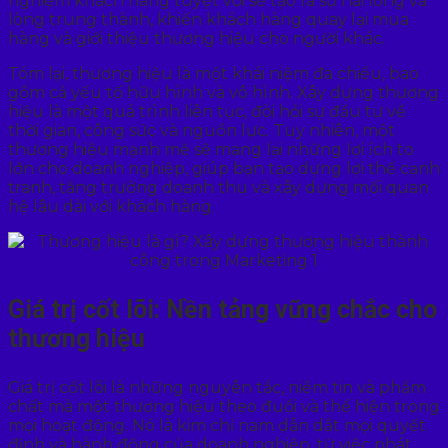
nghiệm khách hàng tuyệt vời sẽ tạo ra sự hài lòng và
lòng trung thành, khiến khách hàng quay lại mua
hàng và giới thiệu thương hiệu cho người khác.
Tóm lại, thương hiệu là một khái niệm đa chiều, bao
gồm cả yếu tố hữu hình và vô hình. Xây dựng thương
hiệu là một quá trình liên tục, đòi hỏi sự đầu tư về
thời gian, công sức và nguồn lực. Tuy nhiên, một
thương hiệu mạnh mẽ sẽ mang lại những lợi ích to
lớn cho doanh nghiệp, giúp bạn tạo dựng lợi thế cạnh
tranh, tăng trưởng doanh thu và xây dựng mối quan
hệ lâu dài với khách hàng.
Giá trị cốt lõi: Nền tảng vững chắc cho
thương hiệu
Giá trị cốt lõi là những nguyên tắc, niềm tin và phẩm
chất mà một thương hiệu theo đuổi và thể hiện trong
mọi hoạt động. Nó là kim chỉ nam dẫn dắt mọi quyết
định và hành động của doanh nghiệp, từ việc phát