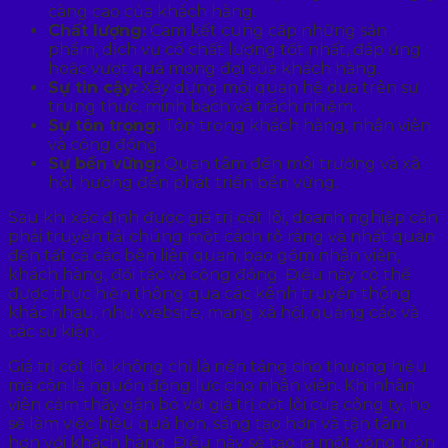
càng cao của khách hàng.
Chất lượng:
Cam kết cung cấp những sản
phẩm, dịch vụ có chất lượng tốt nhất, đáp ứng
hoặc vượt quá mong đợi của khách hàng.
Sự tin cậy:
Xây dựng mối quan hệ dựa trên sự
trung thực, minh bạch và trách nhiệm.
Sự tôn trọng:
Tôn trọng khách hàng, nhân viên
và cộng đồng.
Sự bền vững:
Quan tâm đến môi trường và xã
hội, hướng đến phát triển bền vững.
Sau khi xác định được giá trị cốt lõi, doanh nghiệp cần
phải truyền tải chúng một cách rõ ràng và nhất quán
đến tất cả các bên liên quan, bao gồm nhân viên,
khách hàng, đối tác và cộng đồng. Điều này có thể
được thực hiện thông qua các kênh truyền thông
khác nhau, như website, mạng xã hội, quảng cáo và
các sự kiện.
Giá trị cốt lõi không chỉ là nền tảng cho thương hiệu
mà còn là nguồn động lực cho nhân viên. Khi nhân
viên cảm thấy gắn bó với giá trị cốt lõi của công ty, họ
sẽ làm việc hiệu quả hơn, sáng tạo hơn và tận tâm
hơn với khách hàng. Điều này sẽ tạo ra một vòng tròn