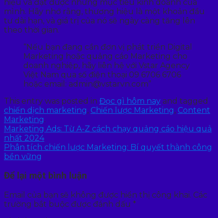
hiệu và đạt được những mục tiêu kinh doanh của
mình. Hãy nhớ rằng, thương hiệu là một khoản đầu
tư dài hạn, và giá trị của nó sẽ ngày càng tăng lên
theo thời gian.
“Nếu bạn đang cần đơn vị phát triển Digital
Marketing hoặc quảng cáo Marketing cho
doanh nghiệp, hãy liên hệ với Vstar Agency
Việt Nam qua số điện thoại 09 6706 6706
hoặc email: admin@vstarvn.com”
This entry was posted in
Đọc gì hôm nay
and tagged
chiến dịch marketing
,
Chiến lược Marketing
,
Content
Marketing
.
Marketing Ads: Từ A-Z cách chạy quảng cáo hiệu quả
nhất 2024
Phân tích chiến lược Marketing: Bí quyết thành công
bền vững
Để lại một bình luận
Email của bạn sẽ không được hiển thị công khai.
Các
trường bắt buộc được đánh dấu
*