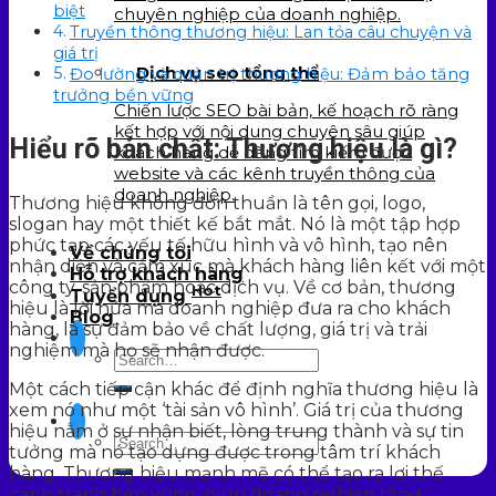
biệt
chuyên nghiệp của doanh nghiệp.
Truyền thông thương hiệu: Lan tỏa câu chuyện và
giá trị
Dịch vụ seo tổng thể
Đo lường và quản trị thương hiệu: Đảm bảo tăng
trưởng bền vững
Chiến lược SEO bài bản, kế hoạch rõ ràng
kết hợp với nội dung chuyên sâu giúp
Hiểu rõ bản chất: Thương hiệu là gì?
khách hàng dễ dàng tìm kiếm được
website và các kênh truyền thông của
doanh nghiệp.
Thương hiệu không đơn thuần là tên gọi, logo,
slogan hay một thiết kế bắt mắt. Nó là một tập hợp
phức tạp các yếu tố hữu hình và vô hình, tạo nên
Về chúng tôi
nhận diện và cảm xúc mà khách hàng liên kết với một
Hỗ trợ khách hàng
công ty, sản phẩm hoặc dịch vụ. Về cơ bản, thương
Hot
Tuyển dụng
hiệu là lời hứa mà doanh nghiệp đưa ra cho khách
Blog
hàng, là sự đảm bảo về chất lượng, giá trị và trải
nghiệm mà họ sẽ nhận được.
Một cách tiếp cận khác để định nghĩa thương hiệu là
xem nó như một ‘tài sản vô hình’. Giá trị của thương
hiệu nằm ở sự nhận biết, lòng trung thành và sự tin
tưởng mà nó tạo dựng được trong tâm trí khách
hàng. Thương hiệu mạnh mẽ có thể tạo ra lợi thế
cạnh tranh bền vững, giúp doanh nghiệp tăng