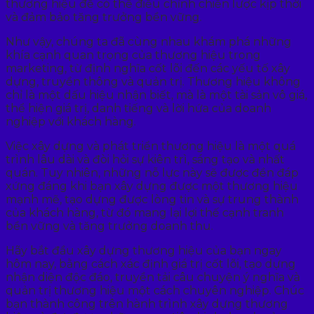
thương hiệu để có thể điều chỉnh chiến lược kịp thời
và đảm bảo tăng trưởng bền vững.
Như vậy, chúng ta đã cùng nhau khám phá những
khía cạnh quan trọng của thương hiệu trong
marketing, từ định nghĩa cốt lõi đến các yếu tố xây
dựng, truyền thông và quản trị. Thương hiệu không
chỉ là một dấu hiệu nhận biết, mà là một tài sản vô giá,
thể hiện giá trị, danh tiếng và lời hứa của doanh
nghiệp với khách hàng.
Việc xây dựng và phát triển thương hiệu là một quá
trình lâu dài và đòi hỏi sự kiên trì, sáng tạo và nhất
quán. Tuy nhiên, những nỗ lực này sẽ được đền đáp
xứng đáng khi bạn xây dựng được một thương hiệu
mạnh mẽ, tạo dựng được lòng tin và sự trung thành
của khách hàng, từ đó mang lại lợi thế cạnh tranh
bền vững và tăng trưởng doanh thu.
Hãy bắt đầu xây dựng thương hiệu của bạn ngay
hôm nay, bằng cách xác định giá trị cốt lõi, tạo dựng
nhận diện độc đáo, truyền tải câu chuyện ý nghĩa và
quản trị thương hiệu một cách chuyên nghiệp. Chúc
bạn thành công trên hành trình xây dựng thương