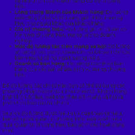
và yêu thích của khách hàng đối với thương
hiệu.
Lòng trung thành của khách hàng:
Đo lường
mức độ gắn bó và sẵn sàng giới thiệu thương
hiệu cho người khác của khách hàng.
Giá trị thương hiệu:
Đo lường giá trị tài sản vô
hình mà thương hiệu mang lại cho doanh
nghiệp.
Mức độ tương tác trên mạng xã hội:
Đo lường
số lượng like, share, comment và follow trên các
kênh mạng xã hội của thương hiệu.
Doanh số bán hàng:
Đo lường doanh số bán
hàng của các sản phẩm, dịch vụ mang thương
hiệu.
Để đo lường các chỉ số này, bạn có thể sử dụng các
phương pháp khác nhau, như khảo sát khách hàng,
phân tích dữ liệu website, theo dõi mạng xã hội và
phân tích báo cáo tài chính.
Sau khi đo lường được hiệu quả của thương hiệu,
bạn cần phải quản trị thương hiệu một cách hiệu
quả. Quản trị thương hiệu bao gồm các hoạt động
như: