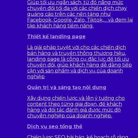
Giúp tối ưu ngân sách, từ đó nâng mức
chuyển đổi tối đa với các chiến dịch chạy
quảng cáo trên các nền tảng như
Facebook, Google, Zalo, Tiktok,… và đem lại
tập khách hàng tiềm năng.
Thiết kế landing page
Là giải pháp tuyệt vời cho các chiến dịch
bán hàng và truyền thông thương hiệu,
landing page là công cụ đắc lực để tối ưu
chuyển đổi, giúp khách hàng dễ dàng tiếp
cận với sản phẩm và dịch vụ của doanh
nghiệp
Quản trị và sáng tạo nội dung
Xây dựng chiến lược và lên ý tưởng cho
content theo từng giai đoạn, để khách
hàng và đối tác đánh giá được mức độ
chuyên nghiệp của doanh nghiệp.
Dịch vụ seo tổng thể
Chiến lược SEO bài bản, kế hoạch rõ ràng