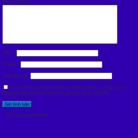
Bình luận
*
Tên
*
Email
*
Trang web
Lưu tên của tôi, email, và trang web trong trình
duyệt này cho lần bình luận kế tiếp của tôi.
Bài viết mới nhất