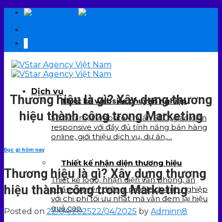
Skip
EN
VI
to
09 6706 6706
content
Dịch vụ
Thương hiệu là gì? Xây dựng thương
Thiết kế website chuyên nghiệp
hiệu thành công trong Marketing
Sở hữu một website chuẩn SEO, giao diện
responsive với đầy đủ tính năng bán hàng
online, giới thiệu dịch vụ, dự án,…
Đọc gì hôm nay
Thiết kế nhận diện thương hiệu
Thương hiệu là gì? Xây dựng thương
Thiết kế logo, nhận diện văn phòng, ấn
hiệu thành công trong Marketing
phẩm truyền thông, profile doanh nghiệp
với chi phí tối ưu nhất mà vẫn đem lại hiệu
quả cao.
Posted on
22/04/2025
22/04/2025
by
Adminn8