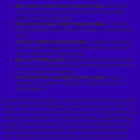
Xây dựng chiến lược thương hiệu:
Xác định
mục tiêu, đối tượng mục tiêu và thông điệp
chính của thương hiệu.
Phát triển nhận diện thương hiệu:
Thiết kế
logo, màu sắc, kiểu chữ và các yếu tố nhận diện
khác.
Truyền thông thương hiệu:
Chia sẻ thông tin,
câu chuyện và giá trị của thương hiệu đến với
khách hàng và công chúng.
Bảo vệ thương hiệu:
Đăng ký bản quyền, theo
dõi và xử lý các hành vi xâm phạm quyền sở hữu
trí tuệ của thương hiệu.
Cải thiện trải nghiệm khách hàng:
Tạo ra
những trải nghiệm tốt đẹp và đáng nhớ cho
khách hàng.
Quản trị thương hiệu là một quá trình liên tục và đòi
hỏi sự đầu tư về thời gian, công sức và nguồn lực. Tuy
nhiên, một thương hiệu được quản trị tốt sẽ mang lại
những lợi ích to lớn cho doanh nghiệp, giúp bạn tạo
dựng lợi thế cạnh tranh, tăng trưởng doanh thu và
xây dựng mối quan hệ lâu dài với khách hàng. Hãy
luôn theo dõi và đánh giá hiệu quả hoạt động của