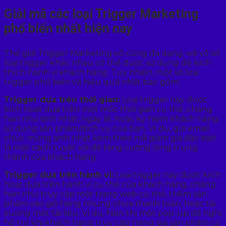
Giải mã các loại Trigger Marketing
phổ biến nhất hiện nay
Thế giới Trigger Marketing vô cùng đa dạng, với vô số
loại trigger khác nhau có thể được sử dụng để kích
thích hành vi khách hàng. Tuy nhiên, một số loại
trigger phổ biến và hiệu quả nhất bao gồm:
Trigger dựa trên thời gian:
Loại trigger này được
kích hoạt dựa trên một mốc thời gian cụ thể, chẳng
hạn như sinh nhật, ngày lễ, hoặc kỷ niệm khách hàng
sử dụng sản phẩm/dịch vụ của bạn. Ví dụ, gửi email
chúc mừng sinh nhật kèm theo mã giảm giá đặc biệt
là một cách tuyệt vời để tăng cường lòng trung
thành của khách hàng.
Trigger dựa trên hành vi:
Loại trigger này được kích
hoạt dựa trên hành vi cụ thể của khách hàng, chẳng
hạn như truy cập một trang web cụ thể, thêm sản
phẩm vào giỏ hàng nhưng chưa thanh toán, hoặc tải
xuống một tài liệu. Ví dụ, hiển thị một pop-up đề nghị
hỗ trợ khi khách hàng truy cập trang giá sản phẩm có