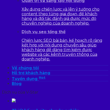
Quản trị và sáng tạo nội dung
Xây dựng chiến lược và lên ý tưởng cho
content theo từng giai đoạn, để khách
hàng và đối tác đánh giá được mức độ
chuyên nghiệp của doanh nghiệp.
Dịch vụ seo tổng thể
Chiến lược SEO bài bản, kế hoạch rõ ràng
kết hợp với nội dung chuyên sâu giúp
khách hàng dễ dàng tìm kiếm được
website và các kênh truyền thông của
doanh nghiệp.
Về chúng tôi
Hỗ trợ khách hàng
Hot
Tuyển dụng
Blog
Dịch vụ của V-Star