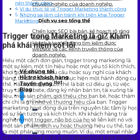
nên thành công
chuyên nghiệp của doanh nghiệp.
Ví dụ thực tế về Trigger Marketing thành công
Những sai lầm cần tránh khi triển khai Trigger
Dịch vụ seo tổng thể
Marketing
Chiến lược SEO bài bản, kế hoạch rõ ràng
Trigger trong Marketing là gì? Khám
kết hợp với nội dung chuyên sâu giúp
khách hàng dễ dàng tìm kiếm được
phá khái niệm cốt lõi
website và các kênh truyền thông của
doanh nghiệp.
Hiểu một cách đơn giản, trigger trong marketing là
một sự kiện, một tín hiệu hoặc một yếu tố kích thích,
Về chúng tôi
khơi gợi cảm xúc, nhu cầu hoặc suy nghĩ của khách
Hỗ trợ khách hàng
hàng, từ đó thúc đẩy họ thực hiện một hành động cụ
Hot
Tuyển dụng
thể. Hành động này có thể là bất cứ điều gì, từ việc
Blog
truy cập website, đăng ký nhận bản tin, tải xuống tài
liệu, mua sản phẩm, giới thiệu cho bạn bè, hoặc thậm
chí chỉ là ghi nhớ về thương hiệu của bạn. Trigger
marketing hoạt động dựa trên nguyên tắc tâm lý học
về sự liên tưởng và kích thích. Khi khách hàng trải
nghiệm một trigger, não bộ của họ sẽ liên kết nó với
một sản phẩm, dịch vụ hoặc thương hiệu cụ thể, tạo
ra một phản ứng mong muốn. Ví dụ, một email nhắc
nhở về giỏ hàng bị bỏ quên (abandoned cart email) là