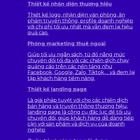
Thiết kế nhận diện thương hiệu
Thiết kế logo, nhận diện văn phòng, ấn
phẩm truyền thông, profile doanh nghiệp
với chi phí tối ưu nhất mà vẫn đem lại hiệu
quả cao.
Phòng marketing thuê ngoài
Giúp tối ưu ngân sách, từ đó nâng mức
chuyển đổi tối đa với các chiến dịch chạy
quảng cáo trên các nền tảng như
Facebook, Google, Zalo, Tiktok,… và đem lại
tập khách hàng tiềm năng.
Thiết kế landing page
Là giải pháp tuyệt vời cho các chiến dịch
bán hàng và truyền thông thương hiệu,
landing page là công cụ đắc lực để tối ưu
chuyển đổi, giúp khách hàng dễ dàng tiếp
cận với sản phẩm và dịch vụ của doanh
nghiệp