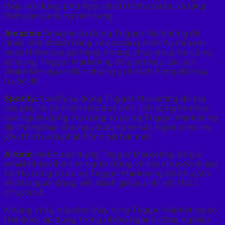
thấy nội dung phù hợp với sở thích của họ và tăng
thời gian sử dụng nền tảng.
Amazon:
Amazon sử dụng Trigger Marketing để
nhắc nhở khách hàng về các sản phẩm họ đã xem
hoặc thêm vào giỏ hàng nhưng chưa mua. Họ cũng
sử dụng Trigger Marketing để giới thiệu các sản
phẩm liên quan đến những gì khách hàng đã mua
trước đó.
Spotify:
Spotify sử dụng Trigger Marketing để tạo
các playlist cá nhân hóa dựa trên lịch sử nghe nhạc
của người dùng. Họ cũng sử dụng Trigger Marketing
để thông báo cho người dùng về các nghệ sĩ mà họ
yêu thích vừa phát hành bài hát mới.
Airbnb:
Airbnb sử dụng Trigger Marketing để gửi
email nhắc nhở cho người dùng về các chuyến đi sắp
tới. Họ cũng sử dụng Trigger Marketing để khuyến
khích người dùng viết đánh giá sau khi kết thúc
chuyến đi.
Những ví dụ này cho thấy rằng Trigger Marketing có
thể được áp dụng trong nhiều ngành công nghiệp