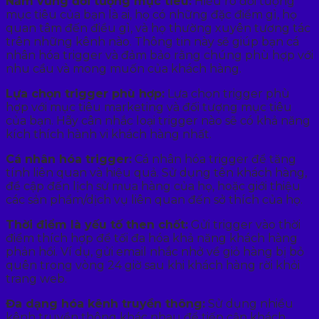
Nắm vững đối tượng mục tiêu:
Hiểu rõ đối tượng
mục tiêu của bạn là ai, họ có những đặc điểm gì, họ
quan tâm đến điều gì, và họ thường xuyên tương tác
trên những kênh nào. Thông tin này sẽ giúp bạn cá
nhân hóa trigger và đảm bảo rằng chúng phù hợp với
nhu cầu và mong muốn của khách hàng.
Lựa chọn trigger phù hợp:
Lựa chọn trigger phù
hợp với mục tiêu marketing và đối tượng mục tiêu
của bạn. Hãy cân nhắc loại trigger nào sẽ có khả năng
kích thích hành vi khách hàng nhất.
Cá nhân hóa trigger:
Cá nhân hóa trigger để tăng
tính liên quan và hiệu quả. Sử dụng tên khách hàng,
đề cập đến lịch sử mua hàng của họ, hoặc giới thiệu
các sản phẩm/dịch vụ liên quan đến sở thích của họ.
Thời điểm là yếu tố then chốt:
Gửi trigger vào thời
điểm thích hợp để tối đa hóa khả năng khách hàng
phản hồi. Ví dụ, gửi email nhắc nhở về giỏ hàng bị bỏ
quên trong vòng 24 giờ sau khi khách hàng rời khỏi
trang web.
Đa dạng hóa kênh truyền thông:
Sử dụng nhiều
kênh truyền thông khác nhau để tiếp cận khách