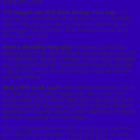
đúng đối tượng.
Gửi trigger vào thời điểm không thích hợp:
Gửi
trigger vào thời điểm không thích hợp có thể khiến
khách hàng bỏ qua chúng. Hãy đảm bảo rằng bạn
gửi trigger vào thời điểm khách hàng có khả năng
phản hồi cao nhất.
Không đo lường hiệu quả:
Không đo lường hiệu
quả của các chiến dịch Trigger Marketing của bạn có
thể khiến bạn lãng phí thời gian và tiền bạc. Hãy đảm
bảo rằng bạn theo dõi và đo lường hiệu quả của các
trigger khác nhau để biết chúng có hoạt động hiệu
quả hay không.
Thiếu tính minh bạch:
Khách hàng cần hiểu rõ lý do
họ nhận được những trigger này. Việc thiếu minh
bạch có thể khiến khách hàng nghi ngờ và mất lòng
tin vào thương hiệu. Hãy giải thích rõ ràng lý do bạn
gửi trigger và cung cấp cho khách hàng tùy chọn để
tắt hoặc hủy đăng ký nhận trigger.
Tóm lại, Trigger Marketing là một công cụ mạnh mẽ
giúp bạn kết nối với khách hàng một cách cá nhân