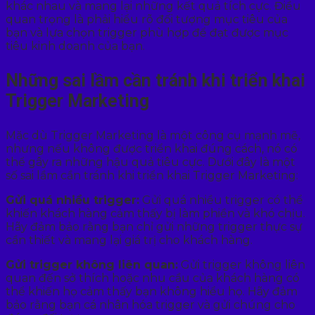
khác nhau và mang lại những kết quả tích cực. Điều
quan trọng là phải hiểu rõ đối tượng mục tiêu của
bạn và lựa chọn trigger phù hợp để đạt được mục
tiêu kinh doanh của bạn.
Những sai lầm cần tránh khi triển khai
Trigger Marketing
Mặc dù Trigger Marketing là một công cụ mạnh mẽ,
nhưng nếu không được triển khai đúng cách, nó có
thể gây ra những hậu quả tiêu cực. Dưới đây là một
số sai lầm cần tránh khi triển khai Trigger Marketing:
Gửi quá nhiều trigger:
Gửi quá nhiều trigger có thể
khiến khách hàng cảm thấy bị làm phiền và khó chịu.
Hãy đảm bảo rằng bạn chỉ gửi những trigger thực sự
cần thiết và mang lại giá trị cho khách hàng.
Gửi trigger không liên quan:
Gửi trigger không liên
quan đến sở thích hoặc nhu cầu của khách hàng có
thể khiến họ cảm thấy bạn không hiểu họ. Hãy đảm
bảo rằng bạn cá nhân hóa trigger và gửi chúng cho