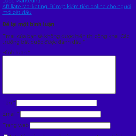
Lược Marketing
Affiliate Marketing: Bí mật kiếm tiền online cho người
mới bắt đầu
Để lại một bình luận
Email của bạn sẽ không được hiển thị công khai.
Các
trường bắt buộc được đánh dấu
*
Bình luận
*
Tên
*
Email
*
Trang web