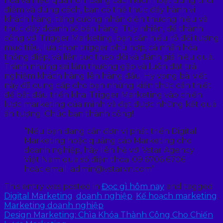
hóa và hiệu quả hơn. Bằng cách kích hoạt đúng thời
điểm và đúng cách, bạn có thể thúc đẩy hành vi
khách hàng, tăng cường nhận diện thương hiệu và
thúc đẩy doanh số bán hàng. Tuy nhiên, để thành
công với Trigger Marketing, bạn cần hiểu rõ đối tượng
mục tiêu, lựa chọn trigger phù hợp, cá nhân hóa
thông điệp, và liên tục theo dõi và đánh giá hiệu quả.
Tránh những sai lầm thường gặp và luôn đặt trải
nghiệm khách hàng lên hàng đầu. Hy vọng bài viết
này đã cung cấp cho bạn những kiến thức cần thiết
để bắt đầu triển khai Trigger Marketing vào chiến
lược marketing của mình và đạt được những kết quả
ấn tượng. Chúc bạn thành công!
“Nếu bạn đang cần đơn vị phát triển Digital
Marketing hoặc quảng cáo Marketing cho
doanh nghiệp, hãy liên hệ với Vstar Agency
Việt Nam qua số điện thoại 09 6706 6706
hoặc email: admin@vstarvn.com”
This entry was posted in
Đọc gì hôm nay
and tagged
Digital Marketing
,
doanh nghiệp
,
Kế hoạch marketing
,
Marketing doanh nghiệp
.
Design Marketing: Chìa Khóa Thành Công Cho Chiến