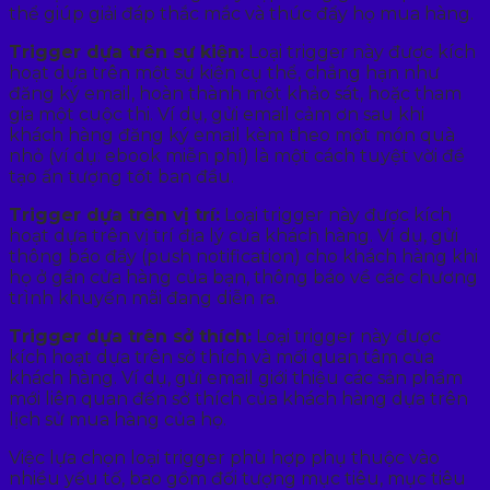
thể giúp giải đáp thắc mắc và thúc đẩy họ mua hàng.
Trigger dựa trên sự kiện:
Loại trigger này được kích
hoạt dựa trên một sự kiện cụ thể, chẳng hạn như
đăng ký email, hoàn thành một khảo sát, hoặc tham
gia một cuộc thi. Ví dụ, gửi email cảm ơn sau khi
khách hàng đăng ký email kèm theo một món quà
nhỏ (ví dụ: ebook miễn phí) là một cách tuyệt vời để
tạo ấn tượng tốt ban đầu.
Trigger dựa trên vị trí:
Loại trigger này được kích
hoạt dựa trên vị trí địa lý của khách hàng. Ví dụ, gửi
thông báo đẩy (push notification) cho khách hàng khi
họ ở gần cửa hàng của bạn, thông báo về các chương
trình khuyến mãi đang diễn ra.
Trigger dựa trên sở thích:
Loại trigger này được
kích hoạt dựa trên sở thích và mối quan tâm của
khách hàng. Ví dụ, gửi email giới thiệu các sản phẩm
mới liên quan đến sở thích của khách hàng dựa trên
lịch sử mua hàng của họ.
Việc lựa chọn loại trigger phù hợp phụ thuộc vào
nhiều yếu tố, bao gồm đối tượng mục tiêu, mục tiêu