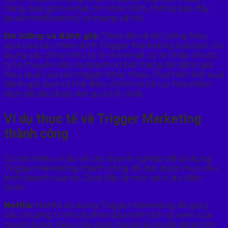
hàng, bao gồm email, tin nhắn SMS, thông báo đẩy
(push notification), và mạng xã hội.
Đo lường và đánh giá:
Theo dõi và đo lường hiệu
quả của các chiến dịch Trigger Marketing của bạn. Sử
dụng các chỉ số như tỷ lệ mở email, tỷ lệ nhấp chuột,
tỷ lệ chuyển đổi, và doanh số bán hàng để đánh giá
hiệu quả của các trigger khác nhau. Dựa trên kết quả
đánh giá, bạn có thể điều chỉnh và tối ưu hóa chiến
dịch để đạt được kết quả tốt nhất.
Ví dụ thực tế về Trigger Marketing
thành công
Có rất nhiều ví dụ về các doanh nghiệp đã sử dụng
Trigger Marketing thành công để đạt được mục tiêu
kinh doanh của họ. Dưới đây là một vài ví dụ điển
hình:
Netflix:
Netflix sử dụng Trigger Marketing để gợi ý
các chương trình và phim dựa trên lịch sử xem của
người dùng. Điều này giúp người dùng dễ dàng tìm