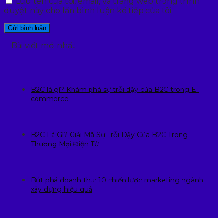
Lưu tên của tôi, email, và trang web trong trình
duyệt này cho lần bình luận kế tiếp của tôi.
Bài viết mới nhất
B2C là gì? Khám phá sự trỗi dậy của B2C trong E-
commerce
B2C Là Gì? Giải Mã Sự Trỗi Dậy Của B2C Trong
Thương Mại Điện Tử
Bứt phá doanh thu: 10 chiến lược marketing ngành
xây dựng hiệu quả