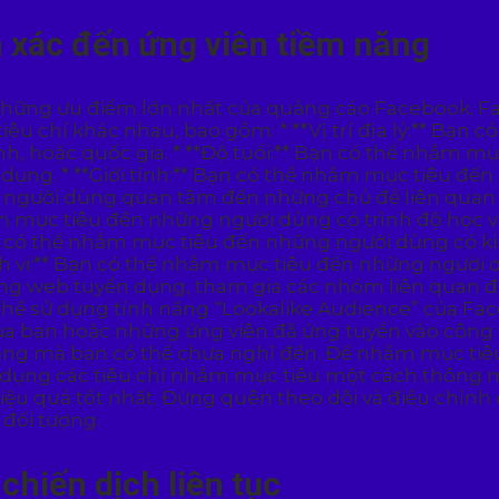
 xác đến ứng viên tiềm năng
những ưu điểm lớn nhất của quảng cáo Facebook. 
u chí khác nhau, bao gồm: * **Vị trí địa lý:** Bạ
ỉnh, hoặc quốc gia. * **Độ tuổi:** Bạn có thể nhắm
n dụng. * **Giới tính:** Bạn có thể nhắm mục tiêu đế
 người dùng quan tâm đến những chủ đề liên quan đ
ắm mục tiêu đến những người dùng có trình độ học vấ
 Bạn có thể nhắm mục tiêu đến những người dùng có 
Hành vi:** Bạn có thể nhắm mục tiêu đến những người
ang web tuyển dụng, tham gia các nhóm liên quan đ
 thể sử dụng tính năng “Lookalike Audience” của F
ủa bạn hoặc những ứng viên đã ứng tuyển vào công 
 năng mà bạn có thể chưa nghĩ đến. Để nhắm mục tiê
sử dụng các tiêu chí nhắm mục tiêu một cách thôn
ệu quả tốt nhất. Đừng quên theo dõi và điều chỉnh
đối tượng.
chiến dịch liên tục