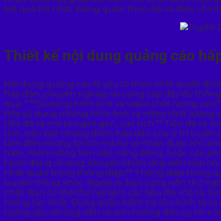
kết quả tốt nhất. Đừng quên theo dõi và điều chỉ
Thiết kế nội dung quảng cáo hấ
Nội dung quảng cáo là yếu tố then chốt quyết địn
hấp dẫn, chuyên nghiệp và cung cấp đầy đủ thông t
quả: * **Sử dụng hình ảnh và video chất lượng cao:
Hãy sử dụng những hình ảnh và video chất lượng cao
tiêu đề và mô tả ngắn gọn, súc tích:** Tiêu đề và 
tích, nêu bật những điểm hấp dẫn của vị trí tuyển
tâm đến những lợi ích mà họ sẽ nhận được khi làm
triển, môi trường làm việc năng động, hoặc các phúc
hành động rõ ràng, khuyến khích ứng viên nộp hồ sơ
nhất quán trong thông điệp:** Thông điệp trong q
truyền thông khác. Ngoài ra, bạn cũng nên thử ngh
nhất. Bạn có thể thử nghiệm các tiêu đề, mô tả, hì
tương tác nhất. Đừng quên kiểm tra lỗi chính tả và
tượng xấu với ứng viên và ảnh hưởng đến uy tín của