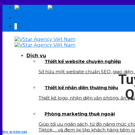
Skip
EN
VI
to
09 6706 6706
content
Dịch vụ
Thiết kế website chuyên nghiệp
Sở hữu một website chuẩn SEO, giao diện re
Tu
Thiết kế nhận diện thương hiệu
Q
Thiết kế logo, nhận diện văn phòng, ấn ph
Phòng marketing thuê ngoài
Giúp tối ưu ngân sách, từ đó nâng mức chu
Tiktok,… và đem lại tập khách hàng tiềm n
Đọc gì hôm nay