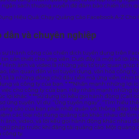
nh ngân sách thường xuyên để đảm bảo chiến dịch q
p dẫn và chuyên nghiệp
h sự thành công của chiến dịch tuyển dụng trên Fa
in cần thiết cho ứng viên. Dưới đây là một số lời k
** Hình ảnh và video là những yếu tố trực quan giúp
, liên quan đến vị trí tuyển dụng, văn hóa công ty, 
mô tả là những dòng chữ đầu tiên mà ứng viên nhìn th
 dụng và công ty của bạn. * **Nhấn mạnh những lợi 
 việc cho công ty của bạn. Hãy nhấn mạnh những lợi
 lợi khác. * **Sử dụng lời kêu gọi hành động (Call-to
 ứng tuyển. Ví dụ: “Ứng tuyển ngay”, “Tìm hiểu thêm
uảng cáo của bạn phải nhất quán với thông điệp trê
iệm các loại nội dung quảng cáo khác nhau để tìm r
nh ảnh, video, và lời kêu gọi hành động khác nhau đ
 ngữ pháp trước khi đăng tải quảng cáo. Một quảng c
 công ty.