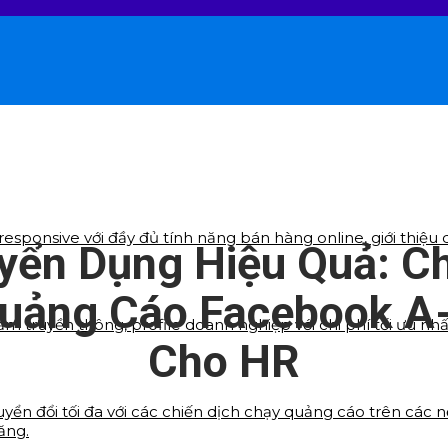
sponsive với đầy đủ tính năng bán hàng online, giới thiệu d
yển Dụng Hiệu Quả: C
uảng Cáo Facebook A
ẩm truyền thông, profile doanh nghiệp với chi phí tối ưu nh
Cho HR
yển đổi tối đa với các chiến dịch chạy quảng cáo trên các 
ăng.