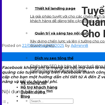
Tuyể
Thiết kế landing page
Là giải pháp tuyệt vời cho các chiến dịch 
Quản
khách hàng dễ dàng tiếp cận với sản phẩ
Cho
Quản trị và sáng tạo nội dung
Xây dựng chiến lược và lên ý tưởng cho c
Posted on
22/07/2025
22/07/2025
by
Adminn8
doanh nghiệp.
22
Dịch vụ seo tổng thể
Th7
Chiến lược SEO bài bản, kế hoạch rõ ràng
Facebook không chỉ là mạng xã hội, mà còn là m
truyền thông của doanh nghiệp.
quảng cáo tuyển dụng trên Facebook thành công, 
cấp cho bạn một hướng dẫn chi tiết từ A đến Z 
năng và tối ưu hóa chi phí.
Về chúng tôi
Hỗ trợ khách hàng
Nội dung bài viết
Hot
Tuyển dụng
Blog