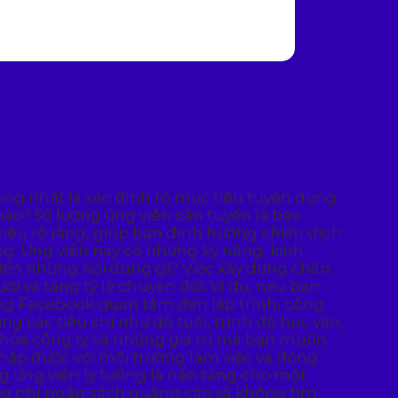
ọng nhất là xác định rõ mục tiêu tuyển dụng
nào? Số lượng ứng viên cần tuyển là bao
tiêu rõ ràng, giúp bạn định hướng chiến dịch
ng. Ứng viên này có những kỹ năng, kinh
đến những nội dung gì? Việc xây dựng chân
 và tăng tỷ lệ chuyển đổi. Ví dụ, nếu bạn
g Facebook quan tâm đến lập trình, công
g các tiêu chí như độ tuổi, trình độ học vấn,
 hóa công ty và những giá trị mà bạn muốn
hập được với môi trường làm việc và đóng
ng ứng viên lý tưởng là nền tảng cho một
ng phí ngân sách quảng cáo và không tìm