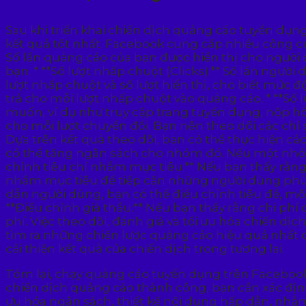
Sau khi triển khai chiến dịch quảng cáo tuyển dụng
kết quả tốt nhất. Facebook cung cấp nhiều công cụ 
Số lần quảng cáo của bạn được hiển thị cho người d
bạn. * **Số lượt nhấp chuột (Clicks):** Số lần ngườ
lượt nhấp chuột và số lượt hiển thị, cho biết mức đ
trả cho mỗi lượt nhấp chuột vào quảng cáo. * **S
muốn, ví dụ như truy cập trang tuyển dụng, nộp hồ 
cho mỗi lượt chuyển đổi. Bạn nên theo dõi các chỉ
Dựa trên kết quả theo dõi, bạn có thể thực hiện c
có thể tăng ngân sách cho nhóm đó. Nếu một nhóm
chỉnh tiêu chí nhắm mục tiêu:** Nếu bạn thấy rằng
nhắm mục tiêu để tiếp cận những người dùng phù 
dẫn người dùng, bạn có thể điều chỉnh tiêu đề, mô
**Điều chỉnh giá thầu:** Nếu bạn thấy rằng chi ph
phí. Việc theo dõi, đánh giá và tối ưu hóa chiến dị
tìm ra những chiến lược quảng cáo hiệu quả nhất 
cải thiện kết quả của chiến dịch trong tương lai.
Tóm lại, chạy quảng cáo tuyển dụng trên Facebook 
chiến dịch quảng cáo thành công, bạn cần xác định
ưu hóa ngân sách, thiết kế nội dung hấp dẫn, nhắm m