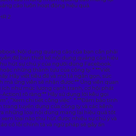
uảng cáo luôn hoạt động hiệu quả.
cebook. Nội dung quảng cáo của bạn cần phải
huyên để bạn thiết kế nội dung quảng cáo hiệu
 thu hút sự chú ý của người dùng Facebook.
hoặc những thành tựu của công ty. * **Viết
ấy. Hãy viết tiêu đề và mô tả ngắn gọn, súc
ích mà ứng viên sẽ nhận được:** Ứng viên quan
 ích như mức lương cạnh tranh, cơ hội phát
-Action) rõ ràng:** Hãy sử dụng lời kêu gọi
”, “Xem chi tiết công việc”. * **Đảm bảo tính
n trang tuyển dụng của công ty và các kênh
a những loại nội dung mang lại hiệu quả tốt
ể xem loại nào thu hút được nhiều sự chú ý và
áo có lỗi chính tả và ngữ pháp sẽ gây ấn