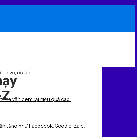
ịch vụ, dự án,…
hạy
-Z
ất mà vẫn đem lại hiệu quả cao.
nền tảng như Facebook, Google, Zalo,