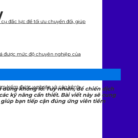
y
cụ đắc lực để tối ưu chuyển đổi, giúp
 giá được mức độ chuyên nghiệp của
tìm kiếm được website và các kênh
 dùng khổng lồ. Tuy nhiên, để chiến dịch
c kỹ năng cần thiết. Bài viết này sẽ cung
 giúp bạn tiếp cận đúng ứng viên tiềm