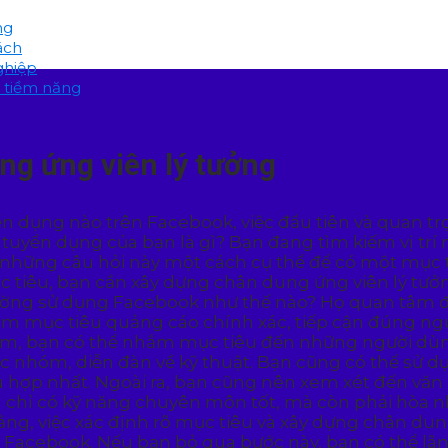
ng
ách
ghiệp
 tiềm năng
ng ứng viên lý tưởng
ển dụng nào trên Facebook, việc đầu tiên và quan tr
tuyển dụng của bạn là gì? Bạn đang tìm kiếm vị trí 
ời những câu hỏi này một cách cụ thể để có một mục 
 tiêu, bạn cần xây dựng chân dung ứng viên lý tưở
hường sử dụng Facebook như thế nào? Họ quan tâm 
m mục tiêu quảng cáo chính xác, tiếp cận đúng người
m, bạn có thể nhắm mục tiêu đến những người dùn
 nhóm, diễn đàn về kỹ thuật. Bạn cũng có thể sử dụn
ù hợp nhất. Ngoài ra, bạn cũng nên xem xét đến văn
 chỉ có kỹ năng chuyên môn tốt, mà còn phải hòa n
rằng, việc xác định rõ mục tiêu và xây dựng chân du
 Facebook. Nếu bạn bỏ qua bước này, bạn có thể lã