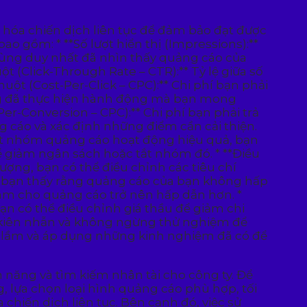
u hóa chiến dịch liên tục để đảm bảo đạt được
o gồm: * **Số lượt hiển thị (Impressions):**
 dùng duy nhất đã nhìn thấy quảng cáo của
ột (Click-Through Rate – CTR):** Tỷ lệ giữa số
uột (Cost-Per-Click – CPC):** Chi phí bạn phải
dùng đã thực hiện hành động mà bạn mong
er-Conversion – CPC):** Chi phí bạn phải trả
g cáo và xác định những điểm cần cải thiện.
 một nhóm quảng cáo hoạt động hiệu quả, bạn
giảm ngân sách hoặc tắt nhóm đó. * **Điều
ợng, bạn có thể điều chỉnh các tiêu chí
u bạn thấy rằng quảng cáo của bạn không hấp
 làm cho quảng cáo trở nên hấp dẫn hơn. *
ạn có thể điều chỉnh giá thầu để giảm chi
phải kiên nhẫn và không ngừng thử nghiệm để
ai lầm và áp dụng những kinh nghiệm đã có để
 năng và tìm kiếm nhân tài cho công ty. Để
, lựa chọn loại hình quảng cáo phù hợp, tối
chiến dịch liên tục. Bên cạnh đó, việc sử