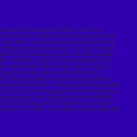
Facebook cho phép bạn nhắm mục tiêu
n có thể nhắm mục tiêu đến những người dùng
 mục tiêu đến những người dùng trong một độ
n những người dùng là nam, nữ, hoặc cả hai. *
ến vị trí tuyển dụng, ví dụ như công nghệ,
n nhất định, ví dụ như tốt nghiệp đại học,
kinh nghiệm làm việc trong một lĩnh vực cụ
 dùng có những hành vi nhất định trên
ến công việc, hoặc sử dụng các ứng dụng
acebook để tìm kiếm những người dùng có đặc
ty của bạn. Điều này giúp bạn mở rộng phạm
u quảng cáo hiệu quả, bạn cần phải nghiên
g minh. Bạn cũng nên thử nghiệm các nhóm
 các tiêu chí nhắm mục tiêu thường xuyên để