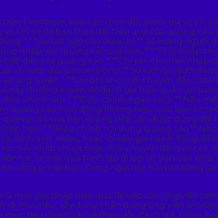
 trên Facebook, bạn cần theo dõi, đánh giá và tối ư
và chỉ số để bạn theo dõi hiệu quả của quảng cáo, ba
ùng. * **Số lượt tiếp cận (Reach):** Số lượng người
i dùng nhấp vào quảng cáo của bạn. * **Tỷ lệ nhấp chu
ộ hấp dẫn của quảng cáo. * **Chi phí cho mỗi nhấp ch
ố lượt chuyển đổi (Conversions):** Số lượng người 
sơ ứng tuyển. * **Chi phí cho mỗi chuyển đổi (Cost-P
 số này thường xuyên để đánh giá hiệu quả của quản
ác điều chỉnh sau: * **Điều chỉnh ngân sách:** Nếu
 quảng cáo hoạt động không hiệu quả, bạn có thể 
 quảng cáo của bạn không tiếp cận được đúng đối tư
hợp hơn. * **Điều chỉnh nội dung quảng cáo:** Nế
 tả, hình ảnh, video, hoặc lời kêu gọi hành động để
í cho mỗi nhấp chuột hoặc mỗi chuyển đổi quá cao, b
ch liên tục là một quá trình lặp đi lặp lại. Bạn cần 
cho công ty của bạn. Đừng ngại học hỏi từ những s
là một giải pháp hiệu quả để tiếp cận ứng viên tiềm
 rõ mục tiêu, xây dựng chân dung ứng viên lý tưởng
ục tiêu chính xác và theo dõi, đánh giá, tối ưu hóa 