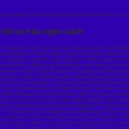
 tối ưu hóa ngân sách
 nhau, phù hợp với các mục tiêu và ngân sách khác 
 viết (Boost Post):** Đây là loại hình quảng cáo đơn 
Tuy nhiên, loại hình này không có nhiều tùy chọn nh
g người theo dõi trang Facebook của công ty, từ đó t
onversion Ads):** Đây là loại hình quảng cáo hiệu 
công ty hoặc một trang đích (landing page) được th
lượng hồ sơ ứng tuyển, và tỷ lệ chuyển đổi để đánh g
h này cho phép bạn thu thập thông tin liên hệ của 
kiệm thời gian và chi phí so với việc yêu cầu ứng vi
 hợp, bạn cần tối ưu hóa ngân sách để đảm bảo chiế
**Đấu thầu tự động (Automatic Bidding):** Facebook s
* **Đấu thầu thủ công (Manual Bidding):** Bạn có th
 cáo tốt hơn. Tuy nhiên, bạn cần có kinh nghiệm và
hia nhỏ ngân sách cho các nhóm quảng cáo khác nha
u quả của từng nhóm quảng cáo, từ đó tập trung ng