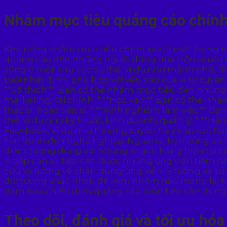
Nhắm mục tiêu quảng cáo chính
Khả năng nhắm mục tiêu chính xác là một trong 
quảng cáo đến những người dùng dựa trên nhiều tiê
sống ở một khu vực cụ thể, ví dụ như thành phố, t
tuổi nhất định, phù hợp với yêu cầu của vị trí tuyể
**Sở thích:** Bạn có thể nhắm mục tiêu đến những
marketing, tài chính. * **Học vấn:** Bạn có thể nh
thạc sĩ, hoặc tiến sĩ. * **Kinh nghiệm làm việc:**
thể, ví dụ như kỹ thuật, kinh doanh, quản lý. * **
Facebook, ví dụ như thường xuyên truy cập các tr
liên quan đến nghề nghiệp. Ngoài ra, bạn cũng có
điểm tương đồng với những khách hàng hiện tại c
vi tiếp cận và tiếp cận được những ứng viên tiềm
cứu kỹ lưỡng về chân dung ứng viên lý tưởng và 
đối tượng khác nhau để xem nhóm nào mang lại hi
đảm bảo chiến dịch quảng cáo luôn tiếp cận đúng 
Theo dõi, đánh giá và tối ưu hóa 