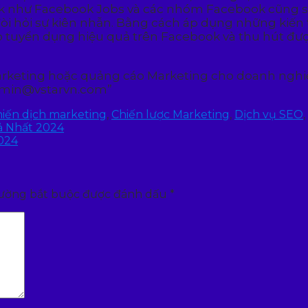
k như Facebook Jobs và các nhóm Facebook cũng sẽ
đòi hỏi sự kiên nhẫn. Bằng cách áp dụng những kiến 
o tuyển dụng hiệu quả trên Facebook và thu hút đượ
Marketing hoặc quảng cáo Marketing cho doanh nghiệ
admin@vstarvn.com”
hiến dịch marketing
,
Chiến lược Marketing
,
Dịch vụ SEO
,
ả Nhất 2024
024
rường bắt buộc được đánh dấu
*