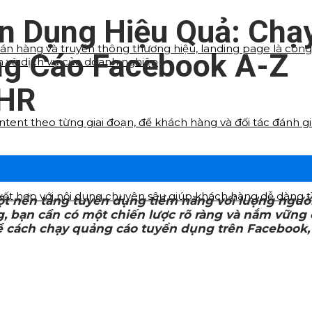
n Dụng Hiệu Quả: Chạ
bán hàng và truyền thông thương hiệu, landing page là công 
g Cáo Facebook A-Z
m và dịch vụ của doanh nghiệp
 HR
ontent theo từng giai đoạn, để khách hàng và đối tác đánh
 kết hợp với nội dung chuyên sâu giúp khách hàng dễ dàng 
ột nền tảng tuyển dụng tiềm năng với lượng người
bạn cần có một chiến lược rõ ràng và nắm vững cá
về cách chạy quảng cáo tuyển dụng trên Facebook,