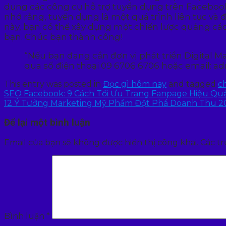
dụng các công cụ hỗ trợ tuyển dụng trên Faceboo
nhớ rằng, tuyển dụng là một quá trình liên tục và 
này, bạn có thể xây dựng một chiến lược quảng cá
bạn. Chúc bạn thành công!
“Nếu bạn đang cần đơn vị phát triển Digital 
qua số điện thoại 09 6706 6706 hoặc email: 
This entry was posted in
Đọc gì hôm nay
and tagged
c
SEO Facebook: 9 Cách Tối Ưu Trang Fanpage Hiệu Qu
12 Ý Tưởng Marketing Mỹ Phẩm Đột Phá Doanh Thu 2
Để lại một bình luận
Email của bạn sẽ không được hiển thị công khai.
Các t
Bình luận
*