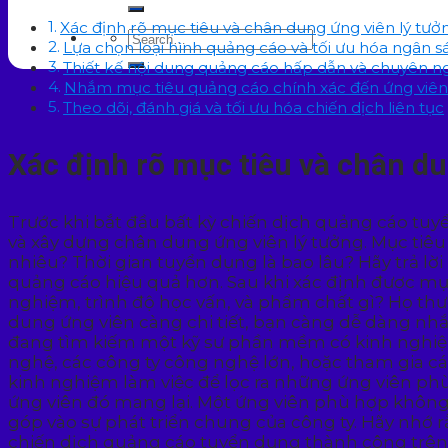
Xác định rõ mục tiêu và chân dung ứng viên lý tưở
Lựa chọn loại hình quảng cáo và tối ưu hóa ngân s
Thiết kế nội dung quảng cáo hấp dẫn và chuyên n
Nhắm mục tiêu quảng cáo chính xác đến ứng viên
Theo dõi, đánh giá và tối ưu hóa chiến dịch liên tục
Xác định rõ mục tiêu và chân du
Trước khi bắt đầu bất kỳ chiến dịch quảng cáo tuy
và xây dựng chân dung ứng viên lý tưởng. Mục tiêu 
nhiêu? Thời gian tuyển dụng là bao lâu? Hãy trả l
quảng cáo hiệu quả hơn. Sau khi xác định được mục
nghiệm, trình độ học vấn, và phẩm chất gì? Họ t
dung ứng viên càng chi tiết, bạn càng dễ dàng nhắ
đang tìm kiếm một kỹ sư phần mềm có kinh nghiệ
nghệ, các công ty công nghệ lớn, hoặc tham gia các
kinh nghiệm làm việc để lọc ra những ứng viên ph
ứng viên đó mang lại. Một ứng viên phù hợp không
góp vào sự phát triển chung của công ty. Hãy nhớ 
chiến dịch quảng cáo tuyển dụng thành công trên