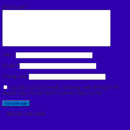
Bình luận
*
Tên
*
Email
*
Trang web
Lưu tên của tôi, email, và trang web trong trình
duyệt này cho lần bình luận kế tiếp của tôi.
Bài viết mới nhất