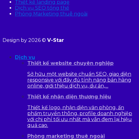
Thiết kế landing page
Dịch vụ SEO tổng thể
Phòng Marketing thuê ngoài
Design by 2026 ©
V-Star
Dịch vụ
Thiết kế website chuyên nghiệp
Sở hữu một website chuẩn SEO, giao diện
responsive với đầy đủ tính năng bán hàng
online, giới thiệu dịch vụ, dự án,…
Thiết kế nhận diện thương hiệu
Thiết kế logo, nhận diện văn phòng, ấn
phẩm truyền thông, profile doanh nghiệp
với chi phí tối ưu nhất mà vẫn đem lại hiệu
quả cao.
Phòng marketing thuê ngoài