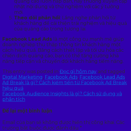
quảng cáo luôn hấp dẫn, hãy thường xuyên cập
nhật nội dung và thử nghiệm với các ý tưởng
mới.
Theo dõi phản hồi
: Lắng nghe phản hồi từ
khách hàng để cải thiện trải nghiệm và hiệu quả
của quảng cáo trong tương lai.
Facebook Lead Ads
là một công cụ mạnh mẽ giúp
doanh nghiệp thu thập thông tin khách hàng một
cách hiệu quả. Bằng cách thiết lập và tối ưu hóa các
chiến dịch quảng cáo, bạn có thể tăng cường khả
năng tiếp cận và chuyển đổi khách hàng tiềm năng.
This entry was posted in
Đọc gì hôm nay
and tagged
Digital Marketing
,
Facebook Ads
,
Facebook Lead Ads
.
Ad Break là gì? Cách kiếm tiền từ Facebook Ad Break
hiệu quả
Facebook Audience Insights là gì? Cách sử dụng và
phân tích
Để lại một bình luận
Email của bạn sẽ không được hiển thị công khai.
Các
trường bắt buộc được đánh dấu
*