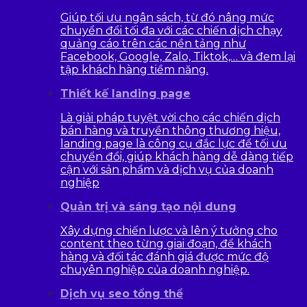
Giúp tối ưu ngân sách, từ đó nâng mức
chuyển đổi tối đa với các chiến dịch chạy
quảng cáo trên các nền tảng như
Facebook, Google, Zalo, Tiktok,… và đem lại
tập khách hàng tiềm năng.
Thiết kế landing page
Là giải pháp tuyệt vời cho các chiến dịch
bán hàng và truyền thông thương hiệu,
landing page là công cụ đắc lực để tối ưu
chuyển đổi, giúp khách hàng dễ dàng tiếp
cận với sản phẩm và dịch vụ của doanh
nghiệp
Quản trị và sáng tạo nội dung
Xây dựng chiến lược và lên ý tưởng cho
content theo từng giai đoạn, để khách
hàng và đối tác đánh giá được mức độ
chuyên nghiệp của doanh nghiệp.
Dịch vụ seo tổng thể