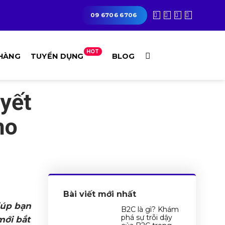
09 6706 6706
HOT
 HÀNG
TUYỂN DỤNG
BLOG
uyết
ho
Bài viết mới nhất
iúp bạn
B2C là gì? Khám
phá sự trỗi dậy
mới bắt