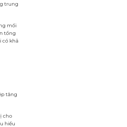
ng trung
ựng mối
ìn tổng
i có khả
ệp tăng
ị cho
u hiểu