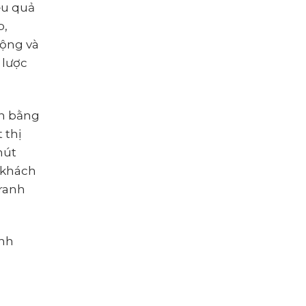
ệu quả
p,
động và
 lược
nh bằng
 thị
hút
 khách
tranh
anh