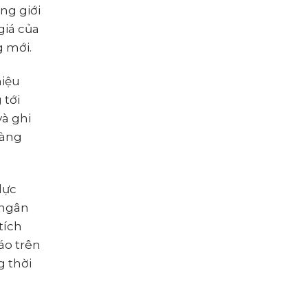
ng giới
giá của
g mới.
hiệu
 tới
à ghi
hàng
lực
 ngân
tích
áo trên
g thời