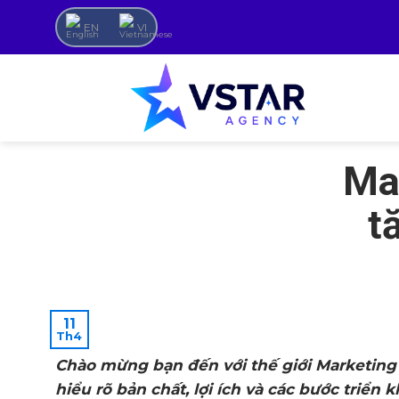
Skip
EN
VI
to
content
Mar
t
11
Th4
Chào mừng bạn đến với thế giới Marketing t
hiểu rõ bản chất, lợi ích và các bước triển