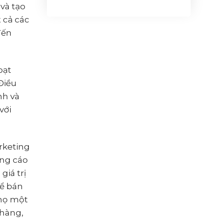
và tạo
t cả các
đến
oạt
Điều
nh và
với
rketing
ảng cáo
giá trị
để bán
 họ một
 hàng,