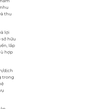
 phẩm
 nhu
và thu
à lợi
 sở hữu
ển, lắp
phù hợp
ẩm/dịch
g trong
hệ
vụ
sản