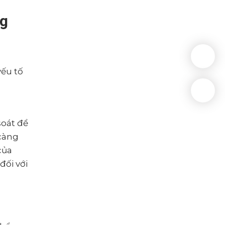
ng
yếu tố
soát để
 càng
của
đối với