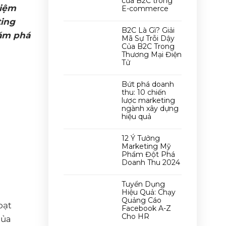
của B2C trong
hiệm
E-commerce
ting
B2C Là Gì? Giải
hám phá
Mã Sự Trỗi Dậy
Của B2C Trong
Thương Mại Điện
Tử
Bứt phá doanh
thu: 10 chiến
lược marketing
ngành xây dựng
hiệu quả
12 Ý Tưởng
Marketing Mỹ
Phẩm Đột Phá
Doanh Thu 2024
Tuyển Dụng
Hiệu Quả: Chạy
Quảng Cáo
oạt
Facebook A-Z
Cho HR
của