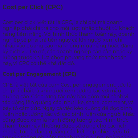
Cost per Click (CPC)
Cost per click, viết tắt là CPC, là chi phí mà doanh
nghiệp phải chi trả cho mỗi lượt nhấp chuột từ khách
hàng tiềm năng. Với hình thức thanh toán này, doanh
nghiệp sẽ phải trả tiền ngay cả khi người xem chỉ
nhấp vào quảng cáo mà không mua hàng hoặc đăng
ký dịch vụ. Do đó, các doanh nghiệp cần cân nhắc kỹ
lưỡng trước khi lựa chọn phương thức thanh toán
này, vì CPC có thể khá đắt đỏ.
Cost per Engagement (CPE)
CPE là viết tắt của cụm Cost per engagement, tức là
chi phí phải trả khi người xem tương tác với mẫu
quảng cáo. Các tương tác này bao gồm mọi hành vi
tác động lên quảng cáo, như like, share, comment, và
bày tỏ cảm xúc. Ngay cả việc kéo xuống để đọc bình
luận hoặc tương tác với các bình luận của người khác
cũng được xem là hành động tương tác. Hình thức
thanh toán này thường được sử dụng cho các rich
media, tức là dạng quảng cáo kết hợp nhiều yếu tố
truyền thông như âm thanh và hình ảnh, nhằm tăng