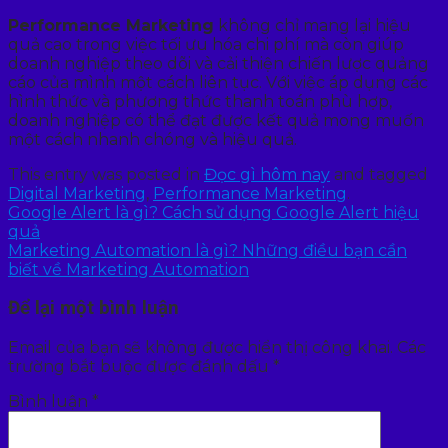
Performance Marketing
không chỉ mang lại hiệu
quả cao trong việc tối ưu hóa chi phí mà còn giúp
doanh nghiệp theo dõi và cải thiện chiến lược quảng
cáo của mình một cách liên tục. Với việc áp dụng các
hình thức và phương thức thanh toán phù hợp,
doanh nghiệp có thể đạt được kết quả mong muốn
một cách nhanh chóng và hiệu quả.
This entry was posted in
Đọc gì hôm nay
and tagged
Digital Marketing
,
Performance Marketing
.
Google Alert là gì? Cách sử dụng Google Alert hiệu
quả
Marketing Automation là gì? Những điều bạn cần
biết về Marketing Automation
Để lại một bình luận
Email của bạn sẽ không được hiển thị công khai.
Các
trường bắt buộc được đánh dấu
*
Bình luận
*