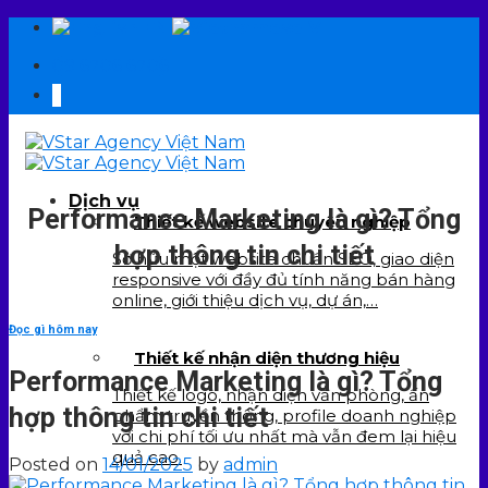
Skip
EN
VI
to
09 6706 6706
content
Dịch vụ
Performance Marketing là gì? Tổng
Thiết kế website chuyên nghiệp
hợp thông tin chi tiết
Sở hữu một website chuẩn SEO, giao diện
responsive với đầy đủ tính năng bán hàng
online, giới thiệu dịch vụ, dự án,…
Đọc gì hôm nay
Thiết kế nhận diện thương hiệu
Performance Marketing là gì? Tổng
Thiết kế logo, nhận diện văn phòng, ấn
hợp thông tin chi tiết
phẩm truyền thông, profile doanh nghiệp
với chi phí tối ưu nhất mà vẫn đem lại hiệu
quả cao.
Posted on
14/01/2025
by
admin