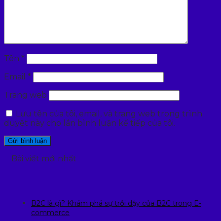
Tên
*
Email
*
Trang web
Lưu tên của tôi, email, và trang web trong trình
duyệt này cho lần bình luận kế tiếp của tôi.
Bài viết mới nhất
B2C là gì? Khám phá sự trỗi dậy của B2C trong E-
commerce