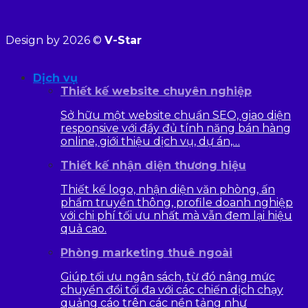
Design by 2026 ©
V-Star
Dịch vụ
Thiết kế website chuyên nghiệp
Sở hữu một website chuẩn SEO, giao diện
responsive với đầy đủ tính năng bán hàng
online, giới thiệu dịch vụ, dự án,…
Thiết kế nhận diện thương hiệu
Thiết kế logo, nhận diện văn phòng, ấn
phẩm truyền thông, profile doanh nghiệp
với chi phí tối ưu nhất mà vẫn đem lại hiệu
quả cao.
Phòng marketing thuê ngoài
Giúp tối ưu ngân sách, từ đó nâng mức
chuyển đổi tối đa với các chiến dịch chạy
quảng cáo trên các nền tảng như