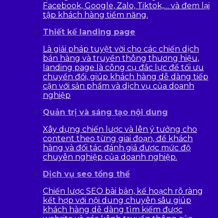
Facebook, Google, Zalo, Tiktok,… và đem lại
tập khách hàng tiềm năng.
Thiết kế landing page
Là giải pháp tuyệt vời cho các chiến dịch
bán hàng và truyền thông thương hiệu,
landing page là công cụ đắc lực để tối ưu
chuyển đổi, giúp khách hàng dễ dàng tiếp
cận với sản phẩm và dịch vụ của doanh
nghiệp
Quản trị và sáng tạo nội dung
Xây dựng chiến lược và lên ý tưởng cho
content theo từng giai đoạn, để khách
hàng và đối tác đánh giá được mức độ
chuyên nghiệp của doanh nghiệp.
Dịch vụ seo tổng thể
Chiến lược SEO bài bản, kế hoạch rõ ràng
kết hợp với nội dung chuyên sâu giúp
khách hàng dễ dàng tìm kiếm được