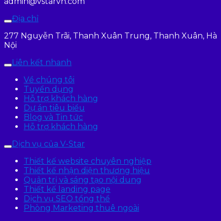
admin@vstarvn.com
Địa chỉ
277 Nguyễn Trãi, Thanh Xuân Trung, Thanh Xuân, Hà
Nội
Liên kết nhanh
Về chúng tôi
Tuyển dụng
Hỗ trợ khách hàng
Dự án tiêu biểu
Blog và Tin tức
Hỗ trợ khách hàng
Dịch vụ của V-Star
Thiết kế website chuyên nghiệp
Thiết kế nhận diện thương hiệu
Quản trị và sáng tạo nội dung
Thiết kế landing page
Dịch vụ SEO tổng thể
Phòng Marketing thuê ngoài