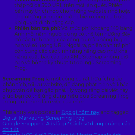
thập tối đa 500 URL trên mỗi lần quét. Phiên
bản này thích hợp cho những website nhỏ hoặc
cho những ai muốn thử nghiệm công cụ trước
khi quyết định nâng cấp.
Phiên bản trả phí:
Với mức phí khoảng 149 bảng
Anh mỗi năm, người dùng có thể tận hưởng đầy
đủ các tính năng của công cụ mà không bị giới
hạn về số lượng URL. Ngoài ra, phiên bản trả phí
còn cung cấp các tính năng nâng cao như khả
năng xuất báo cáo, tạo XML Sitemap không giới
hạn và hỗ trợ kỹ thuật từ đội ngũ Screaming
Frog.
Screaming Frog
là một công cụ rất hữu ích giúp
phân tích, tối ưu website, dễ dàng phát hiện và khắc
phục vấn đề bạn gặp phải. Hy vọng rằng bài viết này
giúp bạn có thể ứng dụng hiệu quả Screaming Frog
trong quá trình làm việc của mình.
This entry was posted in
Đọc gì hôm nay
and tagged
Digital Marketing
,
Screaming Frog
.
Google Shopping Ads là gì? Cách sử dụng quảng cáo
chi tiết