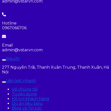
admin@vstarvn.com
Hotline
0967066706
Email
admin@vstarvn.com
Địa chỉ
277 Nguyễn Trãi, Thanh Xuân Trung, Thanh Xuân, Hà
Nội
Liên kết nhanh
Về chúng tôi
Tuyển dụng
Hỗ trợ khách hàng
Dự án tiêu biểu
Blog và Tin tức