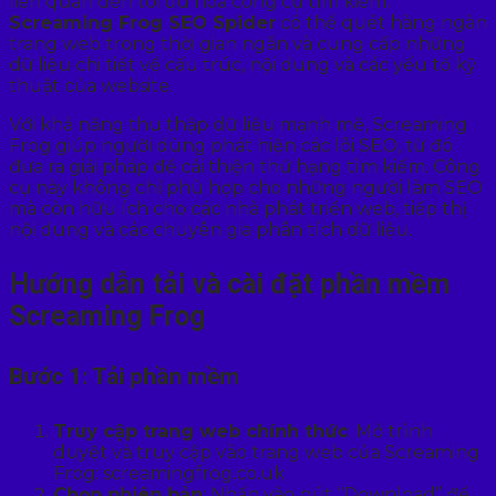
liên quan đến tối ưu hóa công cụ tìm kiếm.
Screaming Frog SEO Spider
có thể quét hàng ngàn
trang web trong thời gian ngắn và cung cấp những
dữ liệu chi tiết về cấu trúc, nội dung và các yếu tố kỹ
thuật của website.
Với khả năng thu thập dữ liệu mạnh mẽ, Screaming
Frog giúp người dùng phát hiện các lỗi SEO, từ đó
đưa ra giải pháp để cải thiện thứ hạng tìm kiếm. Công
cụ này không chỉ phù hợp cho những người làm SEO
mà còn hữu ích cho các nhà phát triển web, tiếp thị
nội dung và các chuyên gia phân tích dữ liệu.
Hướng dẫn tải và cài đặt phần mềm
Screaming Frog
Bước 1: Tải phần mềm
Truy cập trang web chính thức
: Mở trình
duyệt và truy cập vào trang web của Screaming
Frog: screamingfrog.co.uk
Chọn phiên bản
: Nhấn vào nút “Download” để