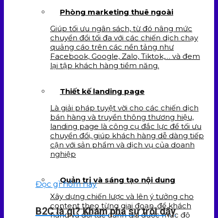
Phòng marketing thuê ngoài
Giúp tối ưu ngân sách, từ đó nâng mức
chuyển đổi tối đa với các chiến dịch chạy
quảng cáo trên các nền tảng như
Facebook, Google, Zalo, Tiktok,… và đem
lại tập khách hàng tiềm năng.
Thiết kế landing page
Là giải pháp tuyệt vời cho các chiến dịch
bán hàng và truyền thông thương hiệu,
landing page là công cụ đắc lực để tối ưu
chuyển đổi, giúp khách hàng dễ dàng tiếp
cận với sản phẩm và dịch vụ của doanh
nghiệp
Quản trị và sáng tạo nội dung
Đọc gì hôm nay
Xây dựng chiến lược và lên ý tưởng cho
content theo từng giai đoạn, để khách
B2C là gì? Khám phá sự trỗi dậy
hàng và đối tác đánh giá được mức độ