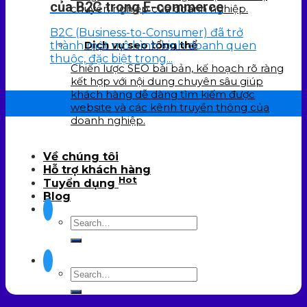
của B2C trong E-commerce
chuyên nghiệp của doanh nghiệp.
B2C (Business-to-Consumer) đã trở
Dịch vụ seo tổng thể
thành một mô hình kinh doanh quen
thuộc, đặc biệt trong...
Chiến lược SEO bài bản, kế hoạch rõ ràng
kết hợp với nội dung chuyên sâu giúp
khách hàng dễ dàng tìm kiếm được
22
website và các kênh truyền thông của
Th7
doanh nghiệp.
Về chúng tôi
Hỗ trợ khách hàng
Hot
Tuyển dụng
Blog