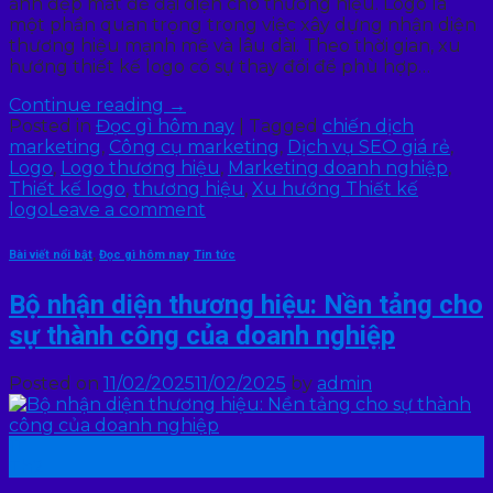
ảnh đẹp mắt để đại diện cho thương hiệu. Logo là
một phần quan trọng trong việc xây dựng nhận diện
thương hiệu mạnh mẽ và lâu dài. Theo thời gian, xu
hướng thiết kế logo có sự thay đổi để phù hợp…
Continue reading
→
Posted in
Đọc gì hôm nay
|
Tagged
chiến dịch
marketing
,
Công cụ marketing
,
Dịch vụ SEO giá rẻ
,
Logo
,
Logo thương hiệu
,
Marketing doanh nghiệp
,
Thiết kế logo
,
thương hiệu
,
Xu hướng Thiết kế
logo
Leave a comment
Bài viết nổi bật
,
Đọc gì hôm nay
,
Tin tức
Bộ nhận diện thương hiệu: Nền tảng cho
sự thành công của doanh nghiệp
Posted on
11/02/2025
11/02/2025
by
admin
11
Th2