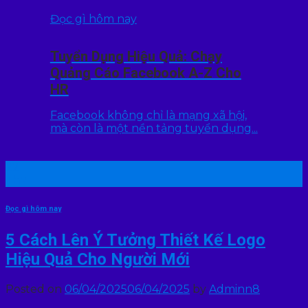
Đọc gì hôm nay
Tuyển Dụng Hiệu Quả: Chạy
Quảng Cáo Facebook A-Z Cho
HR
Facebook không chỉ là mạng xã hội,
mà còn là một nền tảng tuyển dụng...
22
Th7
Đọc gì hôm nay
5 Cách Lên Ý Tưởng Thiết Kế Logo
Hiệu Quả Cho Người Mới
Posted on
06/04/2025
06/04/2025
by
Adminn8