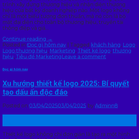
trình xây dựng thương hiệu và nhận diện thương
hiệu của bất kỳ doanh nghiệp nào. Một logo không
chỉ là một biểu tượng đơn thuần, mà nó còn là bộ
mặt đại diện cho toàn bộ thương hiệu, truyền tải
thông điệp và giá…
Continue reading
→
Posted in
Đọc gì hôm nay
|
Tagged
khách hàng
,
Logo
,
Logo thương hiệu
,
Marketing
,
Thiết kế logo
,
thương
hiệu
,
Tiêu đề Marketing
Leave a comment
Đọc gì hôm nay
Xu hướng thiết kế logo 2025: Bí quyết
tạo dấu ấn độc đáo
Posted on
03/04/2025
03/04/2025
by
Adminn8
03
Th4
Thiết kế logo không chỉ đơn giản là tạo ra một hình