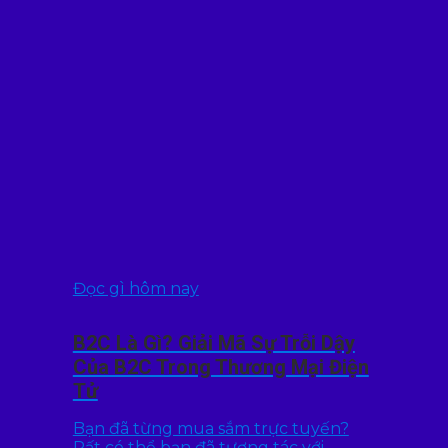
Đọc gì hôm nay
B2C Là Gì? Giải Mã Sự Trỗi Dậy
Của B2C Trong Thương Mại Điện
Tử
Bạn đã từng mua sắm trực tuyến?
Rất có thể bạn đã tương tác với...