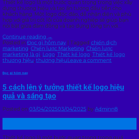
Thiết kế logo là một bước quan trọng trong việc xây
dựng thương hiệu và tạo ấn tượng đầu tiên cho
khách hàng. Một logo độc đáo, dễ nhận diện và phù
hợp với giá trị cốt lõi của doanh nghiệp sẽ giúp bạn
nổi bật giữa đám đông và tạo dựng lòng tin với…
Continue reading
→
Posted in
Đọc gì hôm nay
|
Tagged
chiến dịch
marketing
,
Chiến lược Marketing
,
Chiến lược
marketing là gì
,
Logo
,
Thiết kế logo
,
Thiết kế logo
thương hiệu
,
thương hiệu
Leave a comment
Đọc gì hôm nay
5 cách lên ý tưởng thiết kế logo hiệu
quả và sáng tạo
Posted on
03/04/2025
03/04/2025
by
Adminn8
03
Th4
Thiết kế logo là một bước quan trọng trong quá