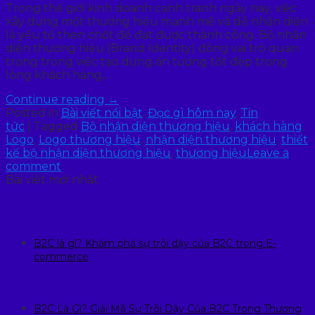
Trong thế giới kinh doanh cạnh tranh ngày nay, việc
xây dựng một thương hiệu mạnh mẽ và dễ nhận diện
là yếu tố then chốt để đạt được thành công. Bộ nhận
diện thương hiệu (Brand Identity) đóng vai trò quan
trọng trong việc tạo dựng ấn tượng tốt đẹp trong
lòng khách hàng,…
Continue reading
→
Posted in
Bài viết nổi bật
,
Đọc gì hôm nay
,
Tin
tức
|
Tagged
Bộ nhận diện thương hiệu
,
khách hàng
,
Logo
,
Logo thương hiệu
,
nhận diện thương hiệu
,
thiết
kế bộ nhận diện thương hiệu
,
thương hiệu
Leave a
comment
Bài viết mới nhất
B2C là gì? Khám phá sự trỗi dậy của B2C trong E-
commerce
B2C Là Gì? Giải Mã Sự Trỗi Dậy Của B2C Trong Thương