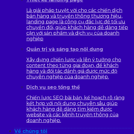
Là giải pháp tuyệt vời cho các chiến dịch
bán hàng và truyền thông thương hiệu,
landing page là công cụ đắc lực để tối ưu
chuyển đổi, giúp khách hàng dễ dàng tiếp
cận với sản phẩm và dịch vụ của doanh
nghiệp
Quản trị và sáng tạo nội dung
Xây dựng chiến lược và lên ý tưởng cho
content theo từng giai đoạn, để khách
hàng và đối tác đánh giá được mức độ
chuyên nghiệp của doanh nghiệp.
Dịch vụ seo tổng thể
Chiến lược SEO bài bản, kế hoạch rõ ràng
kết hợp với nội dung chuyên sâu giúp
khách hàng dễ dàng tìm kiếm được
website và các kênh truyền thông của
doanh nghiệp.
Về chúng tôi