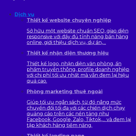
Dịch vụ
Thiết kế website chuyên nghiệp
Sở hữu một website chuẩn SEO, giao diện
responsive với đầy đủ tính năng bán hàng
online, giới thiệu dịch vụ, dự án,…
Thiết kế nhận diện thương hiệu
Thiết kế logo, nhận diện văn phòng, ấn
phẩm truyền thông, profile doanh nghiệp
với chi phí tối ưu nhất mà vẫn đem lại hiệu
quả cao.
Phòng marketing thuê ngoài
Giúp tối ưu ngân sách, từ đó nâng mức
chuyển đổi tối đa với các chiến dịch chạy
quảng cáo trên các nền tảng như
Facebook, Google, Zalo, Tiktok,… và đem lại
tập khách hàng tiềm năng.
Thiết kế landing page