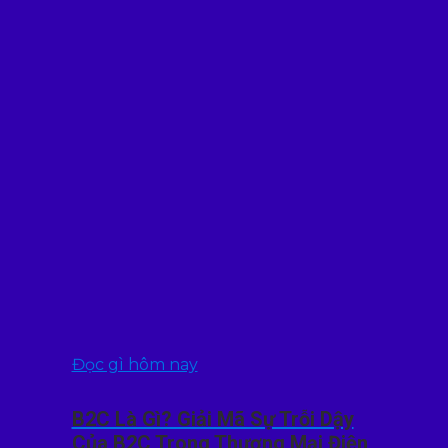
Đọc gì hôm nay
B2C Là Gì? Giải Mã Sự Trỗi Dậy
Của B2C Trong Thương Mại Điện