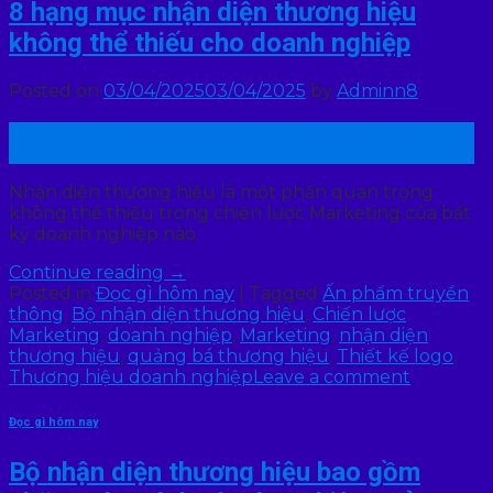
8 hạng mục nhận diện thương hiệu
không thể thiếu cho doanh nghiệp
Posted on
03/04/2025
03/04/2025
by
Adminn8
03
Th4
Nhận diện thương hiệu là một phần quan trọng
không thể thiếu trong chiến lược Marketing của bất
kỳ doanh nghiệp nào.
Continue reading
→
Posted in
Đọc gì hôm nay
|
Tagged
Ấn phẩm truyền
thông
,
Bộ nhận diện thương hiệu
,
Chiến lược
Marketing
,
doanh nghiệp
,
Marketing
,
nhận diện
thương hiệu
,
quảng bá thương hiệu
,
Thiết kế logo
,
Thương hiệu doanh nghiệp
Leave a comment
Đọc gì hôm nay
Bộ nhận diện thương hiệu bao gồm