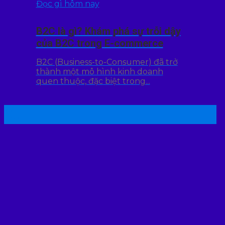
Đọc gì hôm nay
B2C là gì? Khám phá sự trỗi dậy
của B2C trong E-commerce
B2C (Business-to-Consumer) đã trở
thành một mô hình kinh doanh
quen thuộc, đặc biệt trong...
22
Th7