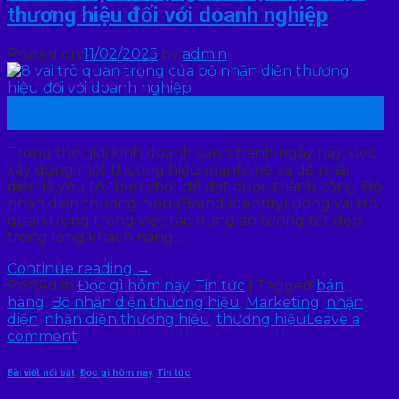
thương hiệu đối với doanh nghiệp
Posted on
11/02/2025
by
admin
11
Th2
Trong thế giới kinh doanh cạnh tranh ngày nay, việc
xây dựng một thương hiệu mạnh mẽ và dễ nhận
diện là yếu tố then chốt để đạt được thành công. Bộ
nhận diện thương hiệu (Brand Identity) đóng vai trò
quan trọng trong việc tạo dựng ấn tượng tốt đẹp
trong lòng khách hàng,…
Continue reading
→
Posted in
Đọc gì hôm nay
,
Tin tức
|
Tagged
bán
hàng
,
Bộ nhận diện thương hiệu
,
Marketing
,
nhận
diện
,
nhận diện thương hiệu
,
thương hiệu
Leave a
comment
Bài viết nổi bật
,
Đọc gì hôm nay
,
Tin tức