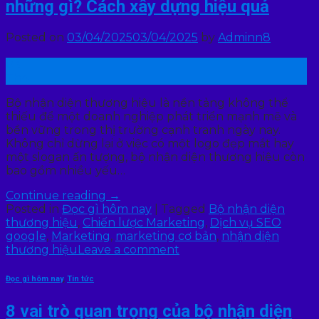
những gì? Cách xây dựng hiệu quả
Posted on
03/04/2025
03/04/2025
by
Adminn8
03
Th4
Bộ nhận diện thương hiệu là nền tảng không thể
thiếu để một doanh nghiệp phát triển mạnh mẽ và
bền vững trong thị trường cạnh tranh ngày nay.
Không chỉ dừng lại ở việc có một logo đẹp mắt hay
một slogan ấn tượng, bộ nhận diện thương hiệu còn
bao gồm nhiều yếu…
Continue reading
→
Posted in
Đọc gì hôm nay
|
Tagged
Bộ nhận diện
thương hiệu
,
Chiến lược Marketing
,
Dịch vụ SEO
google
,
Marketing
,
marketing cơ bản
,
nhận diện
thương hiệu
Leave a comment
Đọc gì hôm nay
,
Tin tức
8 vai trò quan trọng của bộ nhận diện