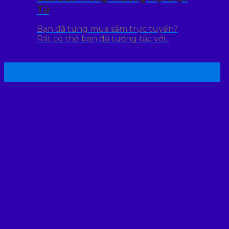
Tử
Bạn đã từng mua sắm trực tuyến?
Rất có thể bạn đã tương tác với...
22
Th7