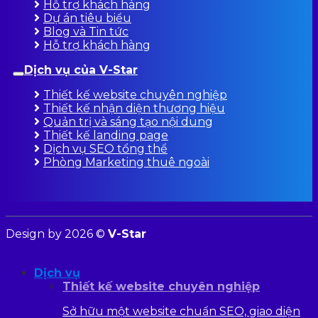
Hỗ trợ khách hàng
Dự án tiêu biểu
Blog và Tin tức
Hỗ trợ khách hàng
Dịch vụ của V-Star
Thiết kế website chuyên nghiệp
Thiết kế nhận diện thương hiệu
Quản trị và sáng tạo nội dung
Thiết kế landing page
Dịch vụ SEO tổng thể
Phòng Marketing thuê ngoài
Design by 2026 ©
V-Star
Dịch vụ
Thiết kế website chuyên nghiệp
Sở hữu một website chuẩn SEO, giao diện