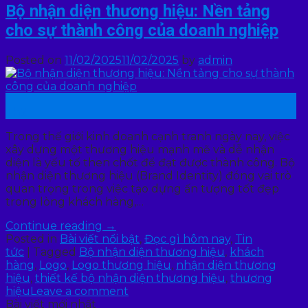
Bộ nhận diện thương hiệu: Nền tảng
cho sự thành công của doanh nghiệp
Posted on
11/02/2025
11/02/2025
by
admin
11
Th2
Trong thế giới kinh doanh cạnh tranh ngày nay, việc
xây dựng một thương hiệu mạnh mẽ và dễ nhận
diện là yếu tố then chốt để đạt được thành công. Bộ
nhận diện thương hiệu (Brand Identity) đóng vai trò
quan trọng trong việc tạo dựng ấn tượng tốt đẹp
trong lòng khách hàng,…
Continue reading
→
Posted in
Bài viết nổi bật
,
Đọc gì hôm nay
,
Tin
tức
|
Tagged
Bộ nhận diện thương hiệu
,
khách
hàng
,
Logo
,
Logo thương hiệu
,
nhận diện thương
hiệu
,
thiết kế bộ nhận diện thương hiệu
,
thương
hiệu
Leave a comment
Bài viết mới nhất