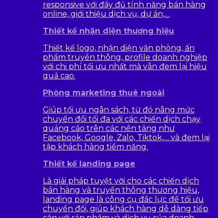
responsive với đầy đủ tính năng bán hàng
online, giới thiệu dịch vụ, dự án,…
Thiết kế nhận diện thương hiệu
Thiết kế logo, nhận diện văn phòng, ấn
phẩm truyền thông, profile doanh nghiệp
với chi phí tối ưu nhất mà vẫn đem lại hiệu
quả cao.
Phòng marketing thuê ngoài
Giúp tối ưu ngân sách, từ đó nâng mức
chuyển đổi tối đa với các chiến dịch chạy
quảng cáo trên các nền tảng như
Facebook, Google, Zalo, Tiktok,… và đem lại
tập khách hàng tiềm năng.
Thiết kế landing page
Là giải pháp tuyệt vời cho các chiến dịch
bán hàng và truyền thông thương hiệu,
landing page là công cụ đắc lực để tối ưu
chuyển đổi, giúp khách hàng dễ dàng tiếp
cận với sản phẩm và dịch vụ của doanh