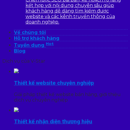
kết hợp với nội dung chuyên sâu giúp
khách hàng dễ dàng tìm kiếm được
website và các kênh truyền thông của
doanh nghiệp.
Về chúng tôi
Hỗ trợ khách hàng
Hot
Tuyển dụng
Blog
Dịch vụ của V-Star
Thiết kế website chuyên nghiệp
Giải pháp thiết kế website bán hàng, giới thiệu
dịch vụ chuyên nghiệp
Thiết kế nhận diện thương hiệu