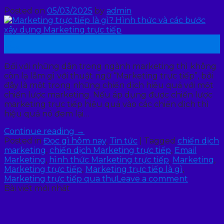
Posted on
05/03/2025
by
admin
05
Th3
Đối với những dân trong ngành marketing thì không
còn lạ lẫm gì với thuật ngữ “Marketing trực tiếp”, bởi
đây là một trong những chiến dịch hiệu quả với một
chiến lược marketing. Nếu áp dụng được chiến lược
marketing trực tiếp hiệu quả vào các chiến dịch thì
hiệu quả nó đem lại…
Continue reading
→
Posted in
Đọc gì hôm nay
,
Tin tức
|
Tagged
chiến dịch
marketing
,
chiến dịch Marketing trực tiếp
,
Email
Marketing
,
hình thức Marketing trực tiếp
,
Marketing
,
Marketing trực tiếp
,
Marketing trực tiếp là gì
,
Marketing trực tiếp qua thư
Leave a comment
Bài viết mới nhất