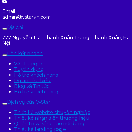
Email
admin@vstarvn.com
Địa chỉ
277 Nguyễn Trãi, Thanh Xuân Trung, Thanh Xuân, Hà
Nội
Liên kết nhanh
Về chúng tôi
Tuyển dụng
Hỗ trợ khách hàng
Dự án tiêu biểu
Blog và Tin tức
Hỗ trợ khách hàng
Dịch vụ của V-Star
Thiết kế website chuyên nghiệp
Thiết kế nhận diện thương hiệu
Quản trị và sáng tạo nội dung
Thiết kế landing page