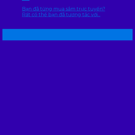
Bạn đã từng mua sắm trực tuyến?
Rất có thể bạn đã tương tác với...
22
Th7