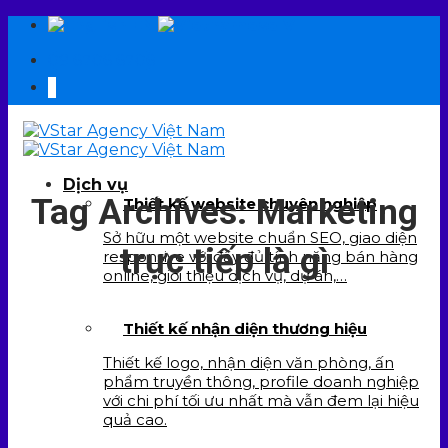
Skip
EN
VI
to
09 6706 6706
content
Dịch vụ
Tag Archives:
Marketing
Thiết kế website chuyên nghiệp
Sở hữu một website chuẩn SEO, giao diện
trực tiếp là gì
responsive với đầy đủ tính năng bán hàng
online, giới thiệu dịch vụ, dự án,…
Thiết kế nhận diện thương hiệu
Thiết kế logo, nhận diện văn phòng, ấn
phẩm truyền thông, profile doanh nghiệp
với chi phí tối ưu nhất mà vẫn đem lại hiệu
quả cao.