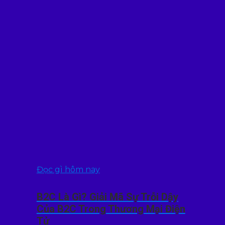
Đọc gì hôm nay
B2C Là Gì? Giải Mã Sự Trỗi Dậy
Của B2C Trong Thương Mại Điện
Tử