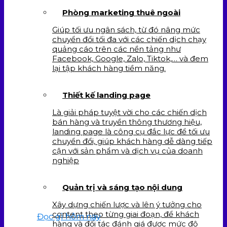
Phòng marketing thuê ngoài
Giúp tối ưu ngân sách, từ đó nâng mức
chuyển đổi tối đa với các chiến dịch chạy
quảng cáo trên các nền tảng như
Facebook, Google, Zalo, Tiktok,… và đem
lại tập khách hàng tiềm năng.
Thiết kế landing page
Là giải pháp tuyệt vời cho các chiến dịch
bán hàng và truyền thông thương hiệu,
landing page là công cụ đắc lực để tối ưu
chuyển đổi, giúp khách hàng dễ dàng tiếp
cận với sản phẩm và dịch vụ của doanh
nghiệp
Quản trị và sáng tạo nội dung
Xây dựng chiến lược và lên ý tưởng cho
content theo từng giai đoạn, để khách
Đọc gì hôm nay
hàng và đối tác đánh giá được mức độ