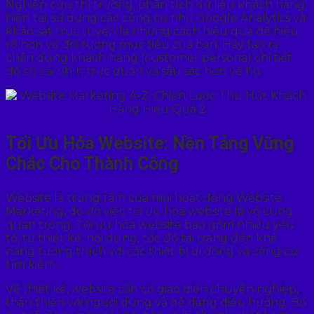
Nghiên cứu thị trường, phân tích dữ liệu khách hàng
hiện tại, sử dụng các công cụ như Google Analytics và
khảo sát trực tuyến là những cách hiệu quả để hiểu
rõ hơn về đối tượng mục tiêu của bạn. Hãy tạo ra
chân dung khách hàng (customer persona) chi tiết
để có cái nhìn trực quan và sâu sắc hơn về họ.
Tối Ưu Hóa Website: Nền Tảng Vững
Chắc Cho Thành Công
Website là trung tâm của mọi hoạt động Website
Marketing, do đó việc tối ưu hóa website là vô cùng
quan trọng. Tối ưu hóa website bao gồm nhiều yếu
tố, từ thiết kế, nội dung, tốc độ tải trang đến khả
năng tương thích với các thiết bị di động và công cụ
tìm kiếm.
Về thiết kế, website cần có giao diện chuyên nghiệp,
thân thiện với người dùng và dễ dàng điều hướng. Bố