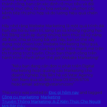
thành công, bạn cần xác định rõ mục tiêu và đối
tượng mục tiêu, tối ưu hóa website, lựa chọn các
kênh tiếp thị phù hợp và đo lường hiệu quả chiến
dịch.
Hãy nhớ rằng Website Marketing là một quá trình dài
hạn, đòi hỏi sự kiên trì, sáng tạo và không ngừng học
hỏi. Bằng cách áp dụng những kiến thức và kỹ năng
đã được chia sẻ trong bài viết này, bạn có thể xây
dựng một chiến lược Website Marketing hiệu quả,
giúp doanh nghiệp của bạn phát triển mạnh mẽ trên
thị trường trực tuyến. Chúc bạn thành công trên
hành trình chinh phục thế giới Website Marketing!
“Nếu bạn đang cần đơn vị phát triển Digital
Marketing hoặc quảng cáo Marketing cho
doanh nghiệp, hãy liên hệ với Vstar Agency
Việt Nam qua số điện thoại 09 6706 6706
hoặc email: admin@vstarvn.com”
This entry was posted in
Đọc gì hôm nay
and tagged
Công cụ marketing
,
Marketing
.
Truyền Thông Marketing: A-Z Kiến Thức Cho Người
Mới Bắt Đầu