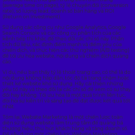
(average time on page), tỷ lệ chuyển đổi (conversion
rate), số lượng lead, doanh số bán hàng và ROI
(Return on Investment).
Sử dụng các công cụ như Google Analytics, Google
Search Console và các công cụ phân tích của các
kênh tiếp thị khác để theo dõi các chỉ số này. Phân
tích dữ liệu, xác định điểm mạnh và điểm yếu của
chiến dịch, và thực hiện các thử nghiệm (A/B testing)
để tối ưu hóa website, nội dung và chiến dịch quảng
cáo.
Ví dụ, nếu bạn thấy tỷ lệ thoát trang cao, có thể là do
nội dung không hấp dẫn, tốc độ tải trang chậm hoặc
thiết kế website khó sử dụng. Hãy cải thiện những
yếu tố này và theo dõi lại các chỉ số để xem có sự thay
đổi hay không. Tối ưu hóa là một quá trình liên tục,
đòi hỏi sự kiên trì và sáng tạo để đạt được kết quả tốt
nhất.
Tóm lại, Website Marketing là một chiến lược toàn
diện sử dụng website làm trung tâm để quảng bá
thương hiệu, thu hút khách hàng và tăng doanh số.
Để xây dựng một chiến lược Website Marketing