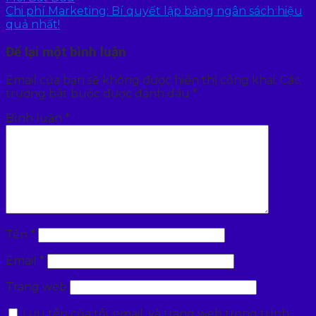
Chi phí Marketing: Bí quyết lập bảng ngân sách hiệu
quả nhất!
Để lại một bình luận
Email của bạn sẽ không được hiển thị công khai.
Các
trường bắt buộc được đánh dấu
*
Bình luận
*
Tên
*
Email
*
Trang web
Lưu tên của tôi, email, và trang web trong trình