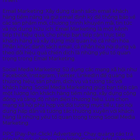
nhiên.
Email Marketing: Xây dựng danh sách email khách
hàng tiềm năng và gửi email định kỳ để thông báo về
các sản phẩm mới, chương trình khuyến mãi, tin tức
và nội dung hữu ích. Email Marketing là một kênh
tiếp thị hiệu quả, cho phép bạn tiếp cận trực tiếp
khách hàng và xây dựng mối quan hệ cá nhân hóa.
Phân khúc danh sách email, cá nhân hóa nội dung và
theo dõi hiệu quả chiến dịch là những yếu tố quan
trọng trong Email Marketing.
Social Media Marketing: Sử dụng các mạng xã hội như
Facebook, Instagram, Twitter, LinkedIn để quảng bá
thương hiệu, sản phẩm, dịch vụ và tương tác với
khách hàng. Social Media Marketing giúp bạn tiếp cận
một lượng lớn khách hàng tiềm năng, xây dựng cộng
đồng và tăng độ nhận diện thương hiệu. Lựa chọn
mạng xã hội phù hợp với đối tượng mục tiêu, tạo nội
dung hấp dẫn và tương tác thường xuyên với khách
hàng là những yếu tố quan trọng trong Social Media
Marketing.
PPC (Pay-Per-Click) Advertising: Chạy quảng cáo trả
tiền trên các công cụ tìm kiếm (Google Ads) và mạng