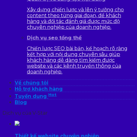
Xây dựng chiến lược và lên ý tưởng cho
content theo từng giai đoạn, để khách
hàng và đối tác đánh giá được mức độ
chuyên nghiệp của doanh nghiệp.
Dịch vụ seo tổng thể
Chiến lược SEO bài bản, kế hoạch rõ ràng
kết hợp với nội dung chuyên sâu giúp
khách hàng dễ dàng tìm kiếm được
website và các kênh truyền thông của
doanh nghiệp.
Về chúng tôi
Hỗ trợ khách hàng
Hot
Tuyển dụng
Blog
Dịch vụ của V-Star
Thiết kế website chuyên nghiệp