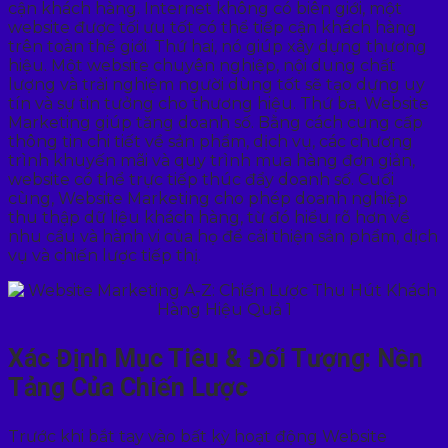
cận khách hàng. Internet không có biên giới, một
website được tối ưu tốt có thể tiếp cận khách hàng
trên toàn thế giới. Thứ hai, nó giúp xây dựng thương
hiệu. Một website chuyên nghiệp, nội dung chất
lượng và trải nghiệm người dùng tốt sẽ tạo dựng uy
tín và sự tin tưởng cho thương hiệu. Thứ ba, Website
Marketing giúp tăng doanh số. Bằng cách cung cấp
thông tin chi tiết về sản phẩm, dịch vụ, các chương
trình khuyến mãi và quy trình mua hàng đơn giản,
website có thể trực tiếp thúc đẩy doanh số. Cuối
cùng, Website Marketing cho phép doanh nghiệp
thu thập dữ liệu khách hàng, từ đó hiểu rõ hơn về
nhu cầu và hành vi của họ để cải thiện sản phẩm, dịch
vụ và chiến lược tiếp thị.
Xác Định Mục Tiêu & Đối Tượng: Nền
Tảng Của Chiến Lược
Trước khi bắt tay vào bất kỳ hoạt động Website