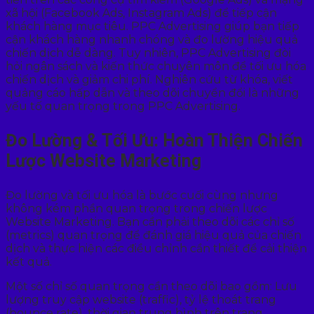
xã hội (Facebook Ads, Instagram Ads) để tiếp cận
khách hàng mục tiêu. PPC Advertising giúp bạn tiếp
cận khách hàng nhanh chóng và đo lường hiệu quả
chiến dịch dễ dàng. Tuy nhiên, PPC Advertising đòi
hỏi ngân sách và kiến thức chuyên môn để tối ưu hóa
chiến dịch và giảm chi phí. Nghiên cứu từ khóa, viết
quảng cáo hấp dẫn và theo dõi chuyển đổi là những
yếu tố quan trọng trong PPC Advertising.
Đo Lường & Tối Ưu: Hoàn Thiện Chiến
Lược Website Marketing
Đo lường và tối ưu hóa là bước cuối cùng nhưng
không kém phần quan trọng trong chiến lược
Website Marketing. Bạn cần phải theo dõi các chỉ số
(metrics) quan trọng để đánh giá hiệu quả của chiến
dịch và thực hiện các điều chỉnh cần thiết để cải thiện
kết quả.
Một số chỉ số quan trọng cần theo dõi bao gồm: Lưu
lượng truy cập website (traffic), tỷ lệ thoát trang
(bounce rate), thời gian trung bình trên trang