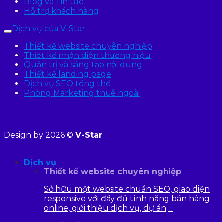
Blog và Tin tức
Hỗ trợ khách hàng
Dịch vụ của V-Star
Thiết kế website chuyên nghiệp
Thiết kế nhận diện thương hiệu
Quản trị và sáng tạo nội dung
Thiết kế landing page
Dịch vụ SEO tổng thể
Phòng Marketing thuê ngoài
Design by 2026 ©
V-Star
Dịch vụ
Thiết kế website chuyên nghiệp
Sở hữu một website chuẩn SEO, giao diện
responsive với đầy đủ tính năng bán hàng
online, giới thiệu dịch vụ, dự án,…