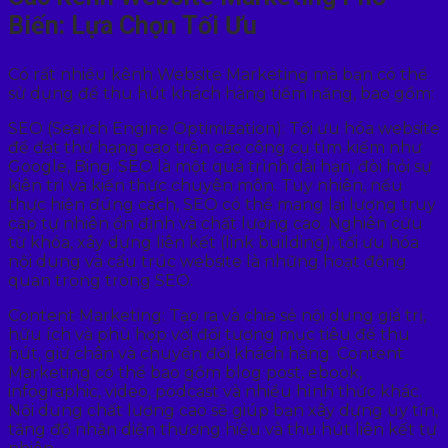
Biến: Lựa Chọn Tối Ưu
Có rất nhiều kênh Website Marketing mà bạn có thể
sử dụng để thu hút khách hàng tiềm năng, bao gồm:
SEO (Search Engine Optimization): Tối ưu hóa website
để đạt thứ hạng cao trên các công cụ tìm kiếm như
Google, Bing. SEO là một quá trình dài hạn, đòi hỏi sự
kiên trì và kiến thức chuyên môn. Tuy nhiên, nếu
thực hiện đúng cách, SEO có thể mang lại lượng truy
cập tự nhiên ổn định và chất lượng cao. Nghiên cứu
từ khóa, xây dựng liên kết (link building), tối ưu hóa
nội dung và cấu trúc website là những hoạt động
quan trọng trong SEO.
Content Marketing: Tạo ra và chia sẻ nội dung giá trị,
hữu ích và phù hợp với đối tượng mục tiêu để thu
hút, giữ chân và chuyển đổi khách hàng. Content
Marketing có thể bao gồm blog post, ebook,
infographic, video, podcast và nhiều hình thức khác.
Nội dung chất lượng cao sẽ giúp bạn xây dựng uy tín,
tăng độ nhận diện thương hiệu và thu hút liên kết tự