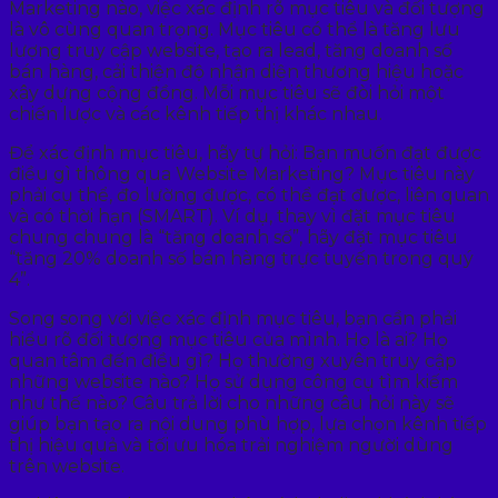
Marketing nào, việc xác định rõ mục tiêu và đối tượng
là vô cùng quan trọng. Mục tiêu có thể là tăng lưu
lượng truy cập website, tạo ra lead, tăng doanh số
bán hàng, cải thiện độ nhận diện thương hiệu hoặc
xây dựng cộng đồng. Mỗi mục tiêu sẽ đòi hỏi một
chiến lược và các kênh tiếp thị khác nhau.
Để xác định mục tiêu, hãy tự hỏi: Bạn muốn đạt được
điều gì thông qua Website Marketing? Mục tiêu này
phải cụ thể, đo lường được, có thể đạt được, liên quan
và có thời hạn (SMART). Ví dụ, thay vì đặt mục tiêu
chung chung là “tăng doanh số”, hãy đặt mục tiêu
“tăng 20% doanh số bán hàng trực tuyến trong quý
4”.
Song song với việc xác định mục tiêu, bạn cần phải
hiểu rõ đối tượng mục tiêu của mình. Họ là ai? Họ
quan tâm đến điều gì? Họ thường xuyên truy cập
những website nào? Họ sử dụng công cụ tìm kiếm
như thế nào? Câu trả lời cho những câu hỏi này sẽ
giúp bạn tạo ra nội dung phù hợp, lựa chọn kênh tiếp
thị hiệu quả và tối ưu hóa trải nghiệm người dùng
trên website.