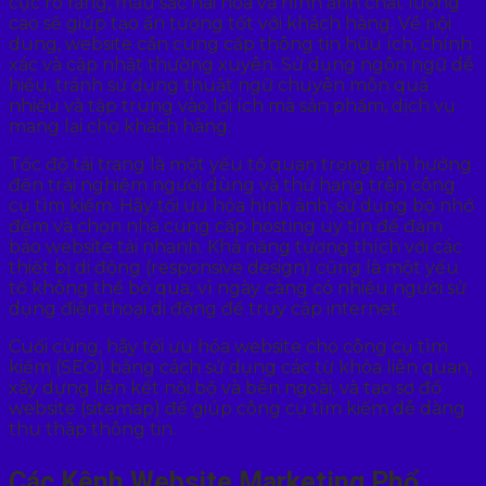
cục rõ ràng, màu sắc hài hòa và hình ảnh chất lượng
cao sẽ giúp tạo ấn tượng tốt với khách hàng. Về nội
dung, website cần cung cấp thông tin hữu ích, chính
xác và cập nhật thường xuyên. Sử dụng ngôn ngữ dễ
hiểu, tránh sử dụng thuật ngữ chuyên môn quá
nhiều và tập trung vào lợi ích mà sản phẩm, dịch vụ
mang lại cho khách hàng.
Tốc độ tải trang là một yếu tố quan trọng ảnh hưởng
đến trải nghiệm người dùng và thứ hạng trên công
cụ tìm kiếm. Hãy tối ưu hóa hình ảnh, sử dụng bộ nhớ
đệm và chọn nhà cung cấp hosting uy tín để đảm
bảo website tải nhanh. Khả năng tương thích với các
thiết bị di động (responsive design) cũng là một yếu
tố không thể bỏ qua, vì ngày càng có nhiều người sử
dụng điện thoại di động để truy cập internet.
Cuối cùng, hãy tối ưu hóa website cho công cụ tìm
kiếm (SEO) bằng cách sử dụng các từ khóa liên quan,
xây dựng liên kết nội bộ và bên ngoài, và tạo sơ đồ
website (sitemap) để giúp công cụ tìm kiếm dễ dàng
thu thập thông tin.
Các Kênh Website Marketing Phổ