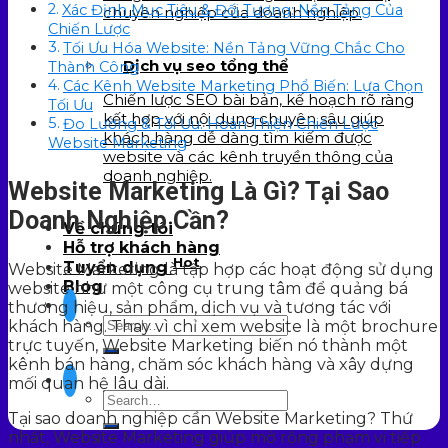
Xác Định Mục Tiêu & Đối Tượng: Nền Tảng Của
chuyên nghiệp của doanh nghiệp.
Chiến Lược
Tối Ưu Hóa Website: Nền Tảng Vững Chắc Cho
Dịch vụ seo tổng thể
Thành Công
Các Kênh Website Marketing Phổ Biến: Lựa Chọn
Chiến lược SEO bài bản, kế hoạch rõ ràng
Tối Ưu
kết hợp với nội dung chuyên sâu giúp
Đo Lường & Tối Ưu: Hoàn Thiện Chiến Lược
khách hàng dễ dàng tìm kiếm được
Website Marketing
website và các kênh truyền thông của
doanh nghiệp.
Website Marketing Là Gì? Tại Sao
Doanh Nghiệp Cần?
Về chúng tôi
Hỗ trợ khách hàng
Hot
Tuyển dụng
Website Marketing là tập hợp các hoạt động sử dụng
Blog
website như một công cụ trung tâm để quảng bá
thương hiệu, sản phẩm, dịch vụ và tương tác với
khách hàng. Thay vì chỉ xem website là một brochure
trực tuyến, Website Marketing biến nó thành một
kênh bán hàng, chăm sóc khách hàng và xây dựng
mối quan hệ lâu dài.
Tại sao doanh nghiệp cần Website Marketing? Thứ
nhất, Website Marketing giúp mở rộng phạm vi tiếp