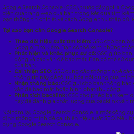
Google Search Console (GSC), trước đây gọi là Goog
diện của trang web của bạn trong kết quả tìm kiế
bạn thông tin chi tiết về cách Google thu thập dữ 
Tại sao bạn cần Google Search Console?
Theo dõi hiệu suất tìm kiếm:
GSC cho bạn biết
Google Tìm kiếm. Bạn có thể xem những thông t
Phát hiện và khắc phục sự cố:
GSC giúp bạn ph
động và các vấn đề bảo mật. Bạn có thể sử dụn
của bạn.
Cải thiện SEO:
GSC cung cấp thông tin về các
thông tin này để tối ưu hóa nội dung của mình
Nhận thông báo:
GSC gửi cho bạn thông báo v
vấn đề bảo mật hoặc hình phạt thủ công.
Phân tích backlink:
GSC cho phép bạn xem dan
này để đánh giá chất lượng của backlink và tì
Nói tóm lại, Google Search Console là một công cụ
định thông minh để cải thiện hiệu suất SEO. Nếu b
dụng Google Search Console.