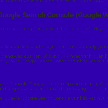
t Google Search Console (Google 
 của bạn trong Google Search Console. Dưới đây là
e Search Console. Khi bạn thêm một property (webs
trang web của bạn. Sử dụng FTP hoặc trình quản lý t
. Quay lại Google Search Console và nhấp vào nút ‘
arch Console. Google sẽ cung cấp cho bạn một đo
ủ trang web của bạn. Bạn có thể sử dụng trình ch
. Quay lại Google Search Console và nhấp vào nút ‘