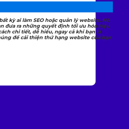
p
bất kỳ ai làm SEO hoặc quản lý website. Nó
bạn đưa ra những quyết định tối ưu hóa hiệu
h chi tiết, dễ hiểu, ngay cả khi bạn là
úng để cải thiện thứ hạng website của bạn