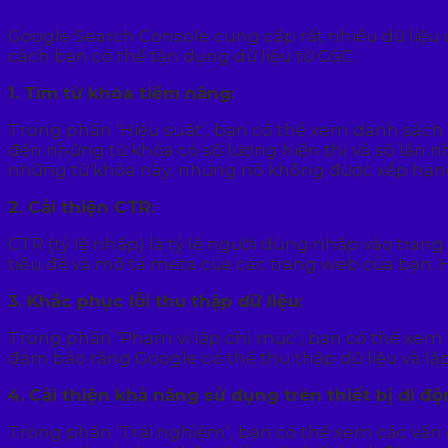
Google Search Console cung cấp rất nhiều dữ liệu c
cách bạn có thể tận dụng dữ liệu từ GSC:
1. Tìm từ khóa tiềm năng:
Trong phần ‘Hiệu suất’, bạn có thể xem danh sách
đến những từ khóa có số lượng hiển thị và số lần n
những từ khóa này, nhưng nó không được xếp hạng 
2. Cải thiện CTR:
CTR (tỷ lệ nhấp) là tỷ lệ người dùng nhấp vào trang
tiêu đề và mô tả meta của các trang web của bạn. H
3. Khắc phục lỗi thu thập dữ liệu:
Trong phần ‘Phạm vi lập chỉ mục’, bạn có thể xem 
đảm bảo rằng Google có thể thu thập dữ liệu và lập
4. Cải thiện khả năng sử dụng trên thiết bị di độ
Trong phần ‘Trải nghiệm’, bạn có thể xem các vấn