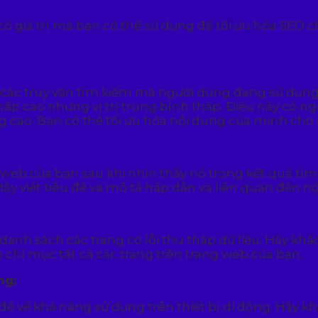
ó giá trị mà bạn có thể sử dụng để tối ưu hóa SEO c
 các truy vấn tìm kiếm mà người dùng đang sử dụng 
hấp cao nhưng vị trí trung bình thấp. Điều này có n
cao. Bạn có thể tối ưu hóa nội dung của mình cho n
 web của bạn sau khi nhìn thấy nó trong kết quả tìm 
ãy viết tiêu đề và mô tả hấp dẫn và liên quan đến nộ
danh sách các trang có lỗi thu thập dữ liệu. Hãy kh
 chỉ mục tất cả các trang trên trang web của bạn.
ng:
 đề về khả năng sử dụng trên thiết bị di động. Hãy