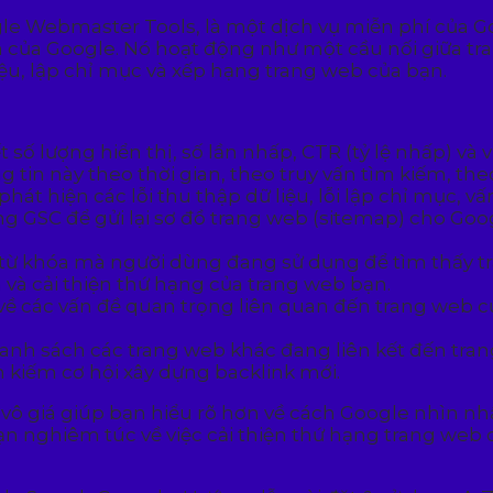
le Webmaster Tools, là một dịch vụ miễn phí của Go
m của Google. Nó hoạt động như một cầu nối giữa t
liệu, lập chỉ mục và xếp hạng trang web của bạn.
 số lượng hiển thị, số lần nhấp, CTR (tỷ lệ nhấp) và 
in này theo thời gian, theo truy vấn tìm kiếm, theo 
át hiện các lỗi thu thập dữ liệu, lỗi lập chỉ mục, vấ
g GSC để gửi lại sơ đồ trang web (sitemap) cho Goog
 từ khóa mà người dùng đang sử dụng để tìm thấy t
 và cải thiện thứ hạng của trang web bạn.
ề các vấn đề quan trọng liên quan đến trang web củ
h sách các trang web khác đang liên kết đến trang
m kiếm cơ hội xây dựng backlink mới.
 vô giá giúp bạn hiểu rõ hơn về cách Google nhìn n
ạn nghiêm túc về việc cải thiện thứ hạng trang web