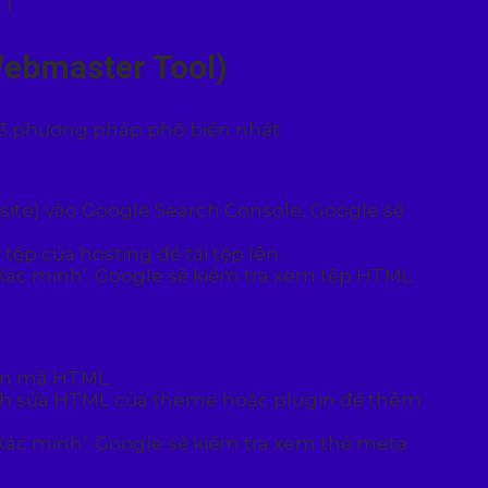
Webmaster Tool)
 3 phương pháp phổ biến nhất:
ite) vào Google Search Console, Google sẽ
ệp của hosting để tải tệp lên.
Xác minh’. Google sẽ kiểm tra xem tệp HTML
ạn mã HTML.
ỉnh sửa HTML của theme hoặc plugin để thêm
Xác minh’. Google sẽ kiểm tra xem thẻ meta