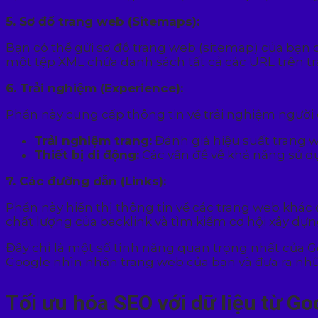
5. Sơ đồ trang web (Sitemaps):
Bạn có thể gửi sơ đồ trang web (sitemap) của bạn 
một tệp XML chứa danh sách tất cả các URL trên t
6. Trải nghiệm (Experience):
Phần này cung cấp thông tin về trải nghiệm người
Trải nghiệm trang:
Đánh giá hiệu suất trang w
Thiết bị di động:
Các vấn đề về khả năng sử dụ
7. Các đường dẫn (Links):
Phần này hiển thị thông tin về các trang web khác 
chất lượng của backlink và tìm kiếm cơ hội xây dựn
Đây chỉ là một số tính năng quan trọng nhất của G
Google nhìn nhận trang web của bạn và đưa ra nhữ
Tối ưu hóa SEO với dữ liệu từ G