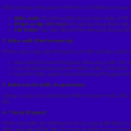
Đây là trang tổng quan hiển thị các thông tin qua
Hiệu suất:
Số lượng hiển thị, số lần nhấp, CTR 
Phạm vi lập chỉ mục:
Số lượng trang được lập ch
Cải thiện:
Các vấn đề về khả năng sử dụng trên 
2. Hiệu suất (Performance):
Phần này cung cấp thông tin chi tiết về hiệu suất 
Xem dữ liệu theo thời gian, theo truy vấn tìm k
Lọc dữ liệu theo loại tìm kiếm (web, hình ảnh, 
So sánh hiệu suất của hai khoảng thời gian kh
3. Kiểm tra Url (URL Inspection):
Công cụ này cho phép bạn kiểm tra xem một URL cụ
đó.
4. Trang (Pages):
Phần này hiển thị thông tin về các trang đã được Goo
định các vấn đề về lập chỉ mục và khắc phục chúng