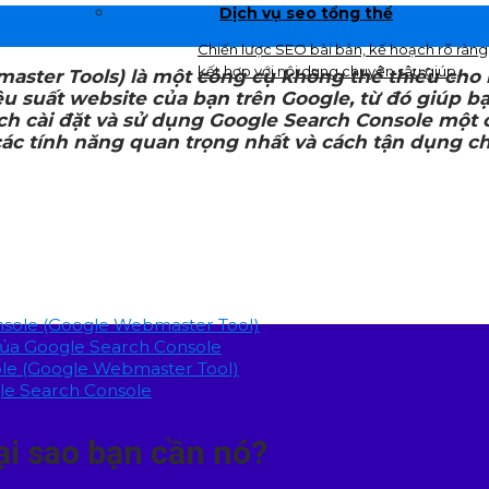
em
chuyển đổi, giúp khách hàng dễ dàng tiế
Dịch vụ seo tổng thể
cận với sản phẩm và dịch vụ của doanh
nghiệp
Chiến lược SEO bài bản, kế hoạch rõ ràng
kết hợp với nội dung chuyên sâu giúp
aster Tools) là một công cụ không thể thiếu cho 
khách hàng dễ dàng tìm kiếm được
hiệu suất website của bạn trên Google, từ đó giúp 
website và các kênh truyền thông của
h cài đặt và sử dụng Google Search Console một các
doanh nghiệp.
ác tính năng quan trọng nhất và cách tận dụng ch
onsole (Google Webmaster Tool)
của Google Search Console
sole (Google Webmaster Tool)
le Search Console
ại sao bạn cần nó?