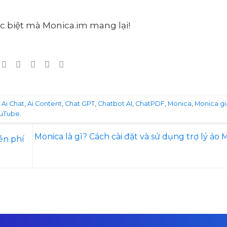
c biệt mà Monica.im mang lại!
d
Ai Chat
,
Ai Content
,
Chat GPT
,
Chatbot AI
,
ChatPDF
,
Monica
,
Monica gi
uTube
.
Monica là gì? Cách cài đặt và sử dụng trợ lý ảo 
ễn phí