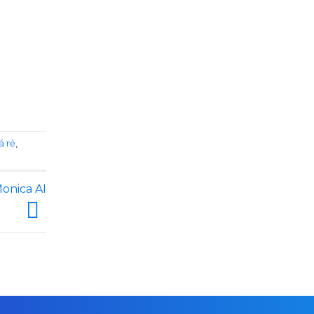
á rẻ
,
Monica AI