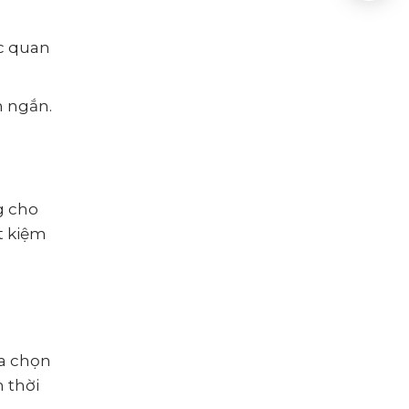
ệc quan
n ngắn.
g cho
t kiệm
ựa chọn
 thời