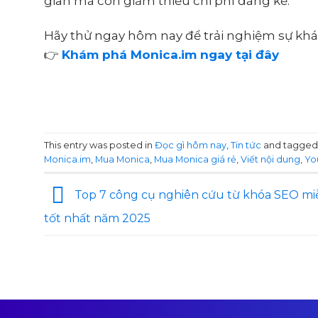
gian mà còn giảm thiểu chi phí đáng kể.
Hãy thử ngay hôm nay để trải nghiệm sự khá
👉
Khám phá Monica.im ngay tại đây
This entry was posted in
Đọc gì hôm nay
,
Tin tức
and tagge
Monica.im
,
Mua Monica
,
Mua Monica giá rẻ
,
Viết nội dung
,
Yo
Top 7 công cụ nghiên cứu từ khóa SEO mi
tốt nhất năm 2025