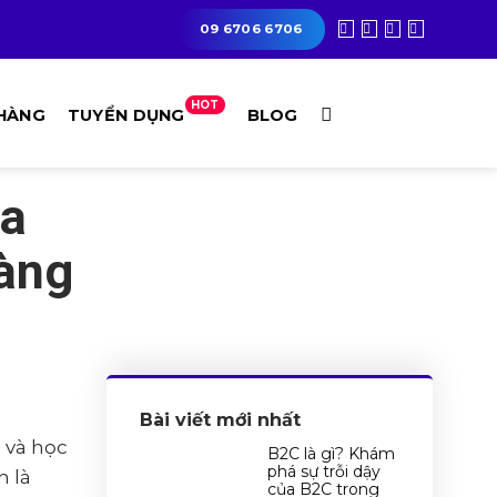
09 6706 6706
HOT
 HÀNG
TUYỂN DỤNG
BLOG
đa
hàng
Bài viết mới nhất
c và học
B2C là gì? Khám
phá sự trỗi dậy
h là
của B2C trong