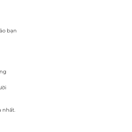
bảo bạn
ông
ười
 nhất.