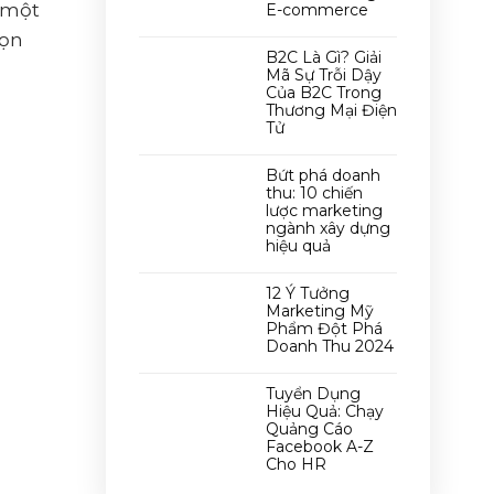
 một
E-commerce
họn
B2C Là Gì? Giải
Mã Sự Trỗi Dậy
Của B2C Trong
Thương Mại Điện
Tử
Bứt phá doanh
thu: 10 chiến
lược marketing
ngành xây dựng
hiệu quả
12 Ý Tưởng
Marketing Mỹ
Phẩm Đột Phá
Doanh Thu 2024
Tuyển Dụng
Hiệu Quả: Chạy
Quảng Cáo
Facebook A-Z
Cho HR