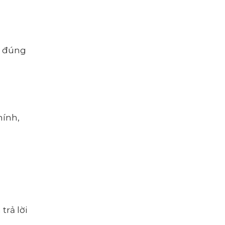
, đúng
hính,
trả lời