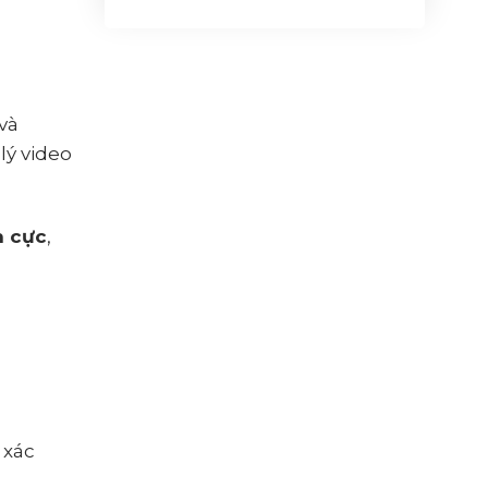
và
lý video
h cực
,
 xác