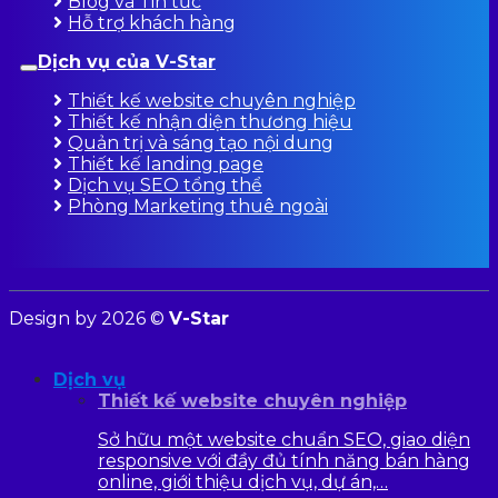
Blog và Tin tức
Hỗ trợ khách hàng
Dịch vụ của V-Star
Thiết kế website chuyên nghiệp
Thiết kế nhận diện thương hiệu
Quản trị và sáng tạo nội dung
Thiết kế landing page
Dịch vụ SEO tổng thể
Phòng Marketing thuê ngoài
Design by 2026 ©
V-Star
Dịch vụ
Thiết kế website chuyên nghiệp
Sở hữu một website chuẩn SEO, giao diện
responsive với đầy đủ tính năng bán hàng
online, giới thiệu dịch vụ, dự án,…