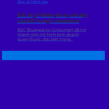
Đọc gì hôm nay
B2C là gì? Khám phá sự trỗi dậy
của B2C trong E-commerce
B2C (Business-to-Consumer) đã trở
thành một mô hình kinh doanh
quen thuộc, đặc biệt trong...
22
Th7