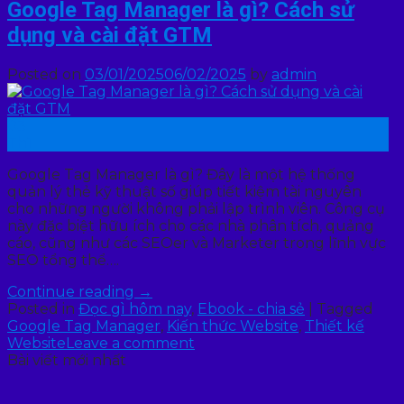
Google Tag Manager là gì? Cách sử
dụng và cài đặt GTM
Posted on
03/01/2025
06/02/2025
by
admin
03
Th1
Google Tag Manager là gì? Đây là một hệ thống
quản lý thẻ kỹ thuật số giúp tiết kiệm tài nguyên
cho những người không phải lập trình viên. Công cụ
này đặc biệt hữu ích cho các nhà phân tích, quảng
cáo, cũng như các SEOer và Marketer trong lĩnh vực
SEO tổng thể….
Continue reading
→
Posted in
Đọc gì hôm nay
,
Ebook - chia sẻ
|
Tagged
Google Tag Manager
,
Kiến thức Website
,
Thiết kế
Website
Leave a comment
Bài viết mới nhất