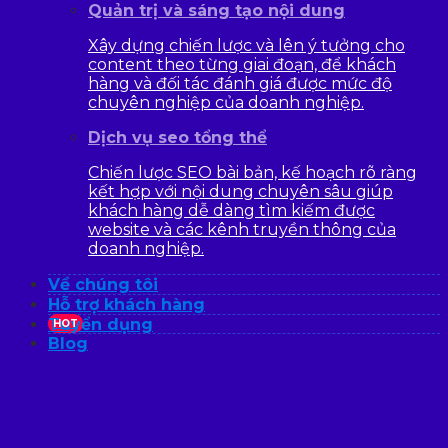
Quản trị và sáng tạo nội dung
Xây dựng chiến lược và lên ý tưởng cho
content theo từng giai đoạn, để khách
hàng và đối tác đánh giá được mức độ
chuyên nghiệp của doanh nghiệp.
Dịch vụ seo tổng thể
Chiến lược SEO bài bản, kế hoạch rõ ràng
kết hợp với nội dung chuyên sâu giúp
khách hàng dễ dàng tìm kiếm được
website và các kênh truyền thông của
doanh nghiệp.
Về chúng tôi
Hỗ trợ khách hàng
Tuyển dụng
HOT
Blog