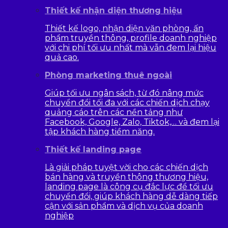
Thiết kế nhận diện thương hiệu
Thiết kế logo, nhận diện văn phòng, ấn
phẩm truyền thông, profile doanh nghiệp
với chi phí tối ưu nhất mà vẫn đem lại hiệu
quả cao.
Phòng marketing thuê ngoài
Giúp tối ưu ngân sách, từ đó nâng mức
chuyển đổi tối đa với các chiến dịch chạy
quảng cáo trên các nền tảng như
Facebook, Google, Zalo, Tiktok,… và đem lại
tập khách hàng tiềm năng.
Thiết kế landing page
Là giải pháp tuyệt vời cho các chiến dịch
bán hàng và truyền thông thương hiệu,
landing page là công cụ đắc lực để tối ưu
chuyển đổi, giúp khách hàng dễ dàng tiếp
cận với sản phẩm và dịch vụ của doanh
nghiệp