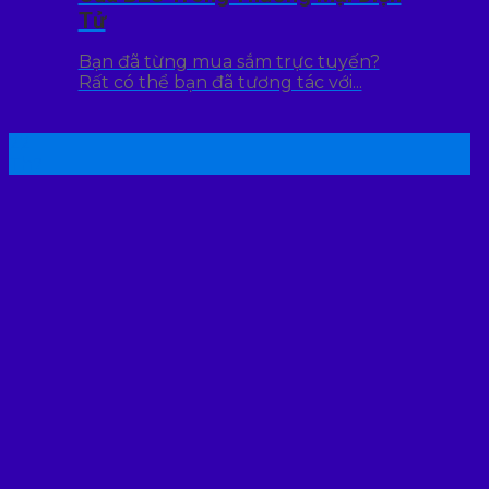
Tử
Bạn đã từng mua sắm trực tuyến?
Rất có thể bạn đã tương tác với...
22
Th7