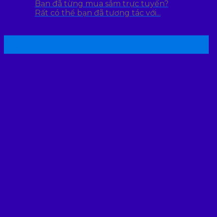
Bạn đã từng mua sắm trực tuyến?
Rất có thể bạn đã tương tác với...
22
Th7