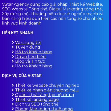
VStar Agency cung cấp giải pháp Thiết kế Website,
SEO Website Tổng thể, Digital Marketing tổng thể,
Xây dựng một thương hiệu doanh nghiệp mạnh và
bán hàng hiệu quả trên các nền tảng số cho nhiều
lĩnh vực kinh doanh
LIÊN KẾT NHANH
Về chúng tôi
Tuyển dụng
Hỗ trợ khách hàng
Dự án tiêu biểu
Blog và Tin tức
Hỗ trợ khách hàng
DỊCH VỤ CỦA V-STAR
Thiết kế website chuyên nghiệp
Thiết kế nhận diện thương hiệu
Quản trị và sáng tạo nội dung
Thiết kế landing page
Dịch vụ SEO tổng thể
Phòng Marketing thuê ngoài