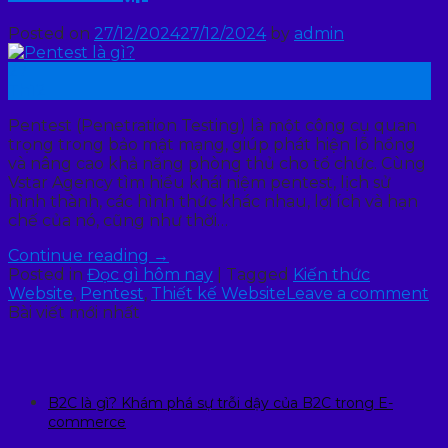
Posted on
27/12/2024
27/12/2024
by
admin
27
Th12
Pentest (Penetration Testing) là một công cụ quan
trọng trong bảo mật mạng, giúp phát hiện lỗ hổng
và nâng cao khả năng phòng thủ cho tổ chức. Cùng
Vstar Agency tìm hiểu khái niệm pentest, lịch sử
hình thành, các hình thức khác nhau, lợi ích và hạn
chế của nó, cũng như thời…
Continue reading
→
Posted in
Đọc gì hôm nay
|
Tagged
Kiến thức
Website
,
Pentest
,
Thiết kế Website
Leave a comment
Bài viết mới nhất
B2C là gì? Khám phá sự trỗi dậy của B2C trong E-
commerce