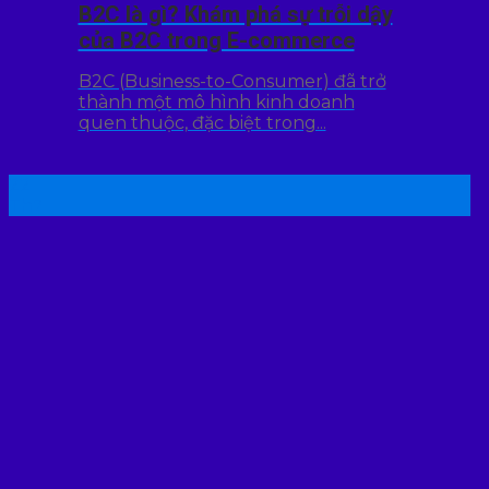
B2C là gì? Khám phá sự trỗi dậy
của B2C trong E-commerce
B2C (Business-to-Consumer) đã trở
thành một mô hình kinh doanh
quen thuộc, đặc biệt trong...
22
Th7