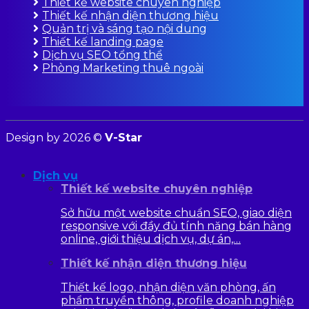
Thiết kế website chuyên nghiệp
Thiết kế nhận diện thương hiệu
Quản trị và sáng tạo nội dung
Thiết kế landing page
Dịch vụ SEO tổng thể
Phòng Marketing thuê ngoài
Design by 2026 ©
V-Star
Dịch vụ
Thiết kế website chuyên nghiệp
Sở hữu một website chuẩn SEO, giao diện
responsive với đầy đủ tính năng bán hàng
online, giới thiệu dịch vụ, dự án,…
Thiết kế nhận diện thương hiệu
Thiết kế logo, nhận diện văn phòng, ấn
phẩm truyền thông, profile doanh nghiệp