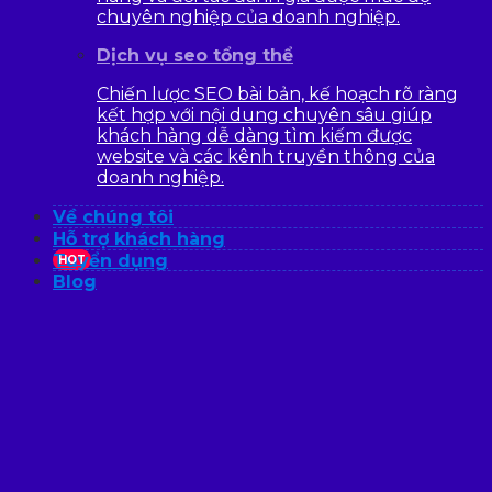
chuyên nghiệp của doanh nghiệp.
Dịch vụ seo tổng thể
Chiến lược SEO bài bản, kế hoạch rõ ràng
kết hợp với nội dung chuyên sâu giúp
khách hàng dễ dàng tìm kiếm được
website và các kênh truyền thông của
doanh nghiệp.
Về chúng tôi
Hỗ trợ khách hàng
Tuyển dụng
HOT
Blog