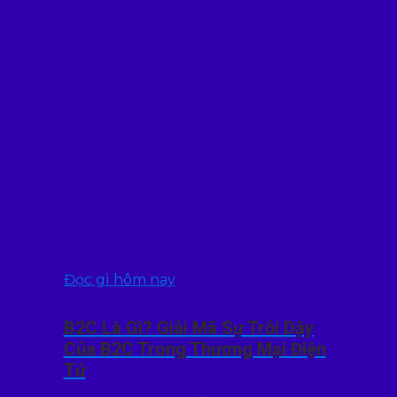
Đọc gì hôm nay
B2C Là Gì? Giải Mã Sự Trỗi Dậy
Của B2C Trong Thương Mại Điện
Tử