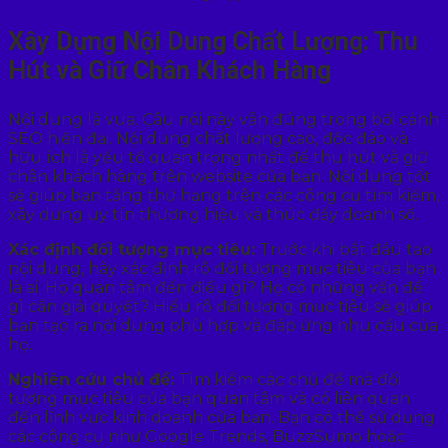
Xây Dựng Nội Dung Chất Lượng: Thu
Hút và Giữ Chân Khách Hàng
Nội dung là vua. Câu nói này vẫn đúng trong bối cảnh
SEO hiện đại. Nội dung chất lượng cao, độc đáo và
hữu ích là yếu tố quan trọng nhất để thu hút và giữ
chân khách hàng trên website của bạn. Nội dung tốt
sẽ giúp bạn tăng thứ hạng trên các công cụ tìm kiếm,
xây dựng uy tín thương hiệu và thúc đẩy doanh số.
Xác định đối tượng mục tiêu:
Trước khi bắt đầu tạo
nội dung, hãy xác định rõ đối tượng mục tiêu của bạn
là ai. Họ quan tâm đến điều gì? Họ có những vấn đề
gì cần giải quyết? Hiểu rõ đối tượng mục tiêu sẽ giúp
bạn tạo ra nội dung phù hợp và đáp ứng nhu cầu của
họ.
Nghiên cứu chủ đề:
Tìm kiếm các chủ đề mà đối
tượng mục tiêu của bạn quan tâm và có liên quan
đến lĩnh vực kinh doanh của bạn. Bạn có thể sử dụng
các công cụ như Google Trends, BuzzSumo hoặc