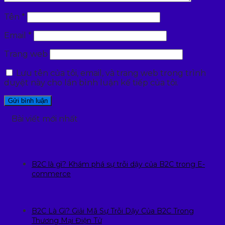
Tên
*
Email
*
Trang web
Lưu tên của tôi, email, và trang web trong trình
duyệt này cho lần bình luận kế tiếp của tôi.
Bài viết mới nhất
B2C là gì? Khám phá sự trỗi dậy của B2C trong E-
commerce
B2C Là Gì? Giải Mã Sự Trỗi Dậy Của B2C Trong
Thương Mại Điện Tử