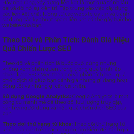
Hãy nhớ rằng, xây dựng liên kết là một quá trình lâu
dài và đòi hỏi sự kiên trì. Tập trung vào việc xây dựng
các liên kết chất lượng từ các website uy tín và tránh
sử dụng các kỹ thuật spam liên kết có thể gây hại cho
website của bạn.
Theo Dõi và Phân Tích: Đánh Giá Hiệu
Quả Chiến Lược SEO
Theo dõi và phân tích là bước cuối cùng nhưng
không kém phần quan trọng trong quá trình lập
chiến lược SEO. Việc theo dõi và phân tích hiệu quả
chiến dịch sẽ giúp bạn đánh giá những gì đang hoạt
động tốt và những gì cần cải thiện.
Sử dụng Google Analytics:
Google Analytics là một
công cụ mạnh mẽ để theo dõi lưu lượng truy cập,
hành vi người dùng và hiệu quả chiến dịch SEO của
bạn.
Theo dõi thứ hạng từ khóa:
Theo dõi thứ hạng từ
khóa của bạn trên các công cụ tìm kiếm để đánh giá