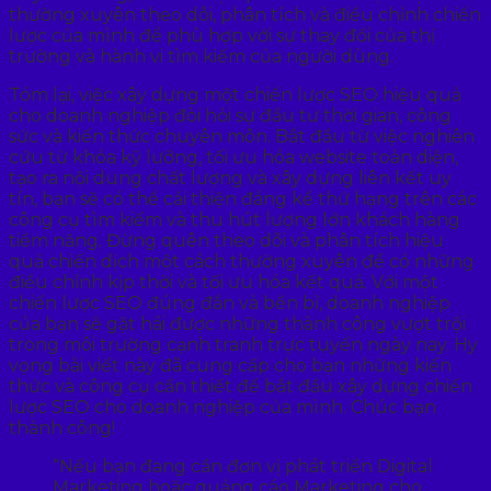
thường xuyên theo dõi, phân tích và điều chỉnh chiến
lược của mình để phù hợp với sự thay đổi của thị
trường và hành vi tìm kiếm của người dùng.
Tóm lại, việc xây dựng một chiến lược SEO hiệu quả
cho doanh nghiệp đòi hỏi sự đầu tư thời gian, công
sức và kiến thức chuyên môn. Bắt đầu từ việc nghiên
cứu từ khóa kỹ lưỡng, tối ưu hóa website toàn diện,
tạo ra nội dung chất lượng và xây dựng liên kết uy
tín, bạn sẽ có thể cải thiện đáng kể thứ hạng trên các
công cụ tìm kiếm và thu hút lượng lớn khách hàng
tiềm năng. Đừng quên theo dõi và phân tích hiệu
quả chiến dịch một cách thường xuyên để có những
điều chỉnh kịp thời và tối ưu hóa kết quả. Với một
chiến lược SEO đúng đắn và bền bỉ, doanh nghiệp
của bạn sẽ gặt hái được những thành công vượt trội
trong môi trường cạnh tranh trực tuyến ngày nay. Hy
vọng bài viết này đã cung cấp cho bạn những kiến
thức và công cụ cần thiết để bắt đầu xây dựng chiến
lược SEO cho doanh nghiệp của mình. Chúc bạn
thành công!
“Nếu bạn đang cần đơn vị phát triển Digital
Marketing hoặc quảng cáo Marketing cho