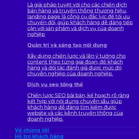
Là giải pháp tuyệt vời cho các chiến dịch
bán hàng và truyền thông thương hiệu,
landing page là công cụ đắc lực để tối ưu
chuyển đổi, giúp khách hàng dễ dàng tiếp
cận với sản phẩm và dịch vụ của doanh
nghiệp
Quản trị và sáng tạo nội dung
Xây dựng chiến lược và lên ý tưởng cho
content theo từng giai đoạn, để khách
hàng và đối tác đánh giá được mức độ
chuyên nghiệp của doanh nghiệp.
Dịch vụ seo tổng thể
Chiến lược SEO bài bản, kế hoạch rõ ràng
kết hợp với nội dung chuyên sâu giúp
khách hàng dễ dàng tìm kiếm được
website và các kênh truyền thông của
doanh nghiệp.
Về chúng tôi
Hỗ trợ khách hàng