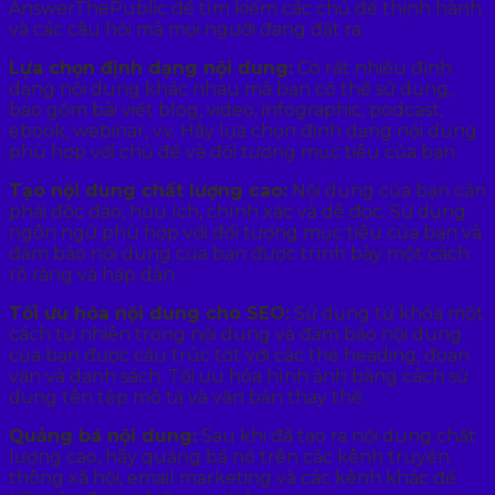
AnswerThePublic để tìm kiếm các chủ đề thịnh hành
và các câu hỏi mà mọi người đang đặt ra.
Lựa chọn định dạng nội dung:
Có rất nhiều định
dạng nội dung khác nhau mà bạn có thể sử dụng,
bao gồm bài viết blog, video, infographic, podcast,
ebook, webinar, v.v. Hãy lựa chọn định dạng nội dung
phù hợp với chủ đề và đối tượng mục tiêu của bạn.
Tạo nội dung chất lượng cao:
Nội dung của bạn cần
phải độc đáo, hữu ích, chính xác và dễ đọc. Sử dụng
ngôn ngữ phù hợp với đối tượng mục tiêu của bạn và
đảm bảo nội dung của bạn được trình bày một cách
rõ ràng và hấp dẫn.
Tối ưu hóa nội dung cho SEO:
Sử dụng từ khóa một
cách tự nhiên trong nội dung và đảm bảo nội dung
của bạn được cấu trúc tốt với các thẻ heading, đoạn
văn và danh sách. Tối ưu hóa hình ảnh bằng cách sử
dụng tên tệp mô tả và văn bản thay thế.
Quảng bá nội dung:
Sau khi đã tạo ra nội dung chất
lượng cao, hãy quảng bá nó trên các kênh truyền
thông xã hội, email marketing và các kênh khác để