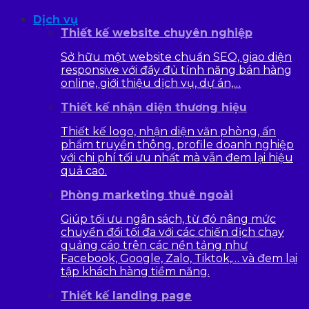
Dịch vụ
Thiết kế website chuyên nghiệp
Sở hữu một website chuẩn SEO, giao diện
responsive với đầy đủ tính năng bán hàng
online, giới thiệu dịch vụ, dự án,…
Thiết kế nhận diện thương hiệu
Thiết kế logo, nhận diện văn phòng, ấn
phẩm truyền thông, profile doanh nghiệp
với chi phí tối ưu nhất mà vẫn đem lại hiệu
quả cao.
Phòng marketing thuê ngoài
Giúp tối ưu ngân sách, từ đó nâng mức
chuyển đổi tối đa với các chiến dịch chạy
quảng cáo trên các nền tảng như
Facebook, Google, Zalo, Tiktok,… và đem lại
tập khách hàng tiềm năng.
Thiết kế landing page