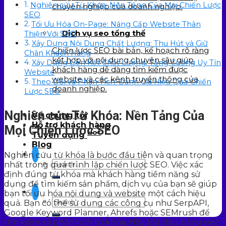
Nghiên cứu Từ Khóa: Nền Tảng Của Mọi Chiến Lược
chuyên nghiệp của doanh nghiệp.
SEO
Tối Ưu Hóa On-Page: Nâng Cấp Website Thân
Dịch vụ seo tổng thể
Thiện Với SEO
Xây Dựng Nội Dung Chất Lượng: Thu Hút và Giữ
Chiến lược SEO bài bản, kế hoạch rõ ràng
Chân Khách Hàng
kết hợp với nội dung chuyên sâu giúp
Xây Dựng Liên Kết Chất Lượng: Tăng Cường Uy Tín
khách hàng dễ dàng tìm kiếm được
Website
website và các kênh truyền thông của
Theo Dõi và Phân Tích: Đánh Giá Hiệu Quả Chiến
doanh nghiệp.
Lược SEO
Nghiên cứu Từ Khóa: Nền Tảng Của
Về chúng tôi
Hỗ trợ khách hàng
Mọi Chiến Lược SEO
Hot
Tuyển dụng
Blog
Nghiên cứu từ khóa là bước đầu tiên và quan trọng
nhất trong quá trình lập chiến lược SEO. Việc xác
định đúng từ khóa mà khách hàng tiềm năng sử
dụng để tìm kiếm sản phẩm, dịch vụ của bạn sẽ giúp
bạn tối ưu hóa nội dung và website một cách hiệu
quả. Bạn có thể sử dụng các công cụ như SerpAPI,
Google Keyword Planner, Ahrefs hoặc SEMrush để
tìm kiếm và phân tích từ khóa. Hãy bắt đầu bằng việc