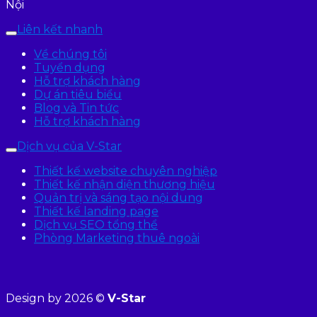
Nội
Liên kết nhanh
Về chúng tôi
Tuyển dụng
Hỗ trợ khách hàng
Dự án tiêu biểu
Blog và Tin tức
Hỗ trợ khách hàng
Dịch vụ của V-Star
Thiết kế website chuyên nghiệp
Thiết kế nhận diện thương hiệu
Quản trị và sáng tạo nội dung
Thiết kế landing page
Dịch vụ SEO tổng thể
Phòng Marketing thuê ngoài
Design by 2026 ©
V-Star