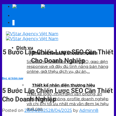
Skip
EN
VI
to
09 6706 6706
content
Dịch vụ
5 Bước Lập Chiến Lược SEO Cần Thiết
Thiết kế website chuyên nghiệp
Cho Doanh Nghiệp
Sở hữu một website chuẩn SEO, giao diện
responsive với đầy đủ tính năng bán hàng
online, giới thiệu dịch vụ, dự án,…
Đọc gì hôm nay
Thiết kế nhận diện thương hiệu
5 Bước Lập Chiến Lược SEO Cần Thiết
Thiết kế logo, nhận diện văn phòng, ấn
Cho Doanh Nghiệp
phẩm truyền thông, profile doanh nghiệp
với chi phí tối ưu nhất mà vẫn đem lại hiệu
quả cao.
Posted on
28/04/2025
28/04/2025
by
Adminn8