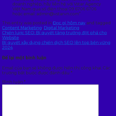
doanh nghiệp, hãy liên hệ với Vstar Agency
Việt Nam qua số điện thoại 09 6706 6706
hoặc email: admin@vstarvn.com”
This entry was posted in
Đọc gì hôm nay
and tagged
Content Marketing
,
Digital Marketing
.
Chiến lược SEO: Bí quyết tăng trưởng đột phá cho
Website
Bí quyết xây dựng chiến dịch SEO lên top bền vững
2024
Để lại một bình luận
Email của bạn sẽ không được hiển thị công khai.
Các
trường bắt buộc được đánh dấu
*
Bình luận
*