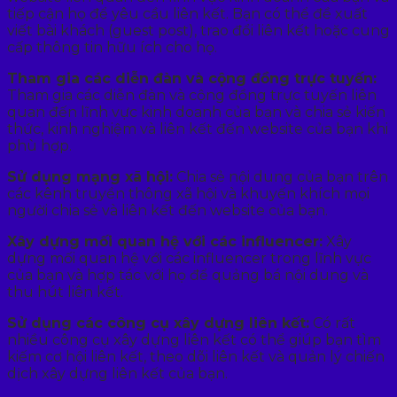
tiếp cận họ để yêu cầu liên kết. Bạn có thể đề xuất
viết bài khách (guest post), trao đổi liên kết hoặc cung
cấp thông tin hữu ích cho họ.
Tham gia các diễn đàn và cộng đồng trực tuyến:
Tham gia các diễn đàn và cộng đồng trực tuyến liên
quan đến lĩnh vực kinh doanh của bạn và chia sẻ kiến
thức, kinh nghiệm và liên kết đến website của bạn khi
phù hợp.
Sử dụng mạng xã hội:
Chia sẻ nội dung của bạn trên
các kênh truyền thông xã hội và khuyến khích mọi
người chia sẻ và liên kết đến website của bạn.
Xây dựng mối quan hệ với các influencer:
Xây
dựng mối quan hệ với các influencer trong lĩnh vực
của bạn và hợp tác với họ để quảng bá nội dung và
thu hút liên kết.
Sử dụng các công cụ xây dựng liên kết:
Có rất
nhiều công cụ xây dựng liên kết có thể giúp bạn tìm
kiếm cơ hội liên kết, theo dõi liên kết và quản lý chiến
dịch xây dựng liên kết của bạn.