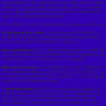
lập danh sách các từ khóa liên quan đến lĩnh vực kinh
doanh của bạn. Sau đó, sử dụng các công cụ nghiên
cứu từ khóa để tìm kiếm các biến thể, từ khóa đuôi
dài và các từ khóa liên quan khác.
Khi nghiên cứu từ khóa, hãy chú ý đến các yếu tố sau:
Khối lượng tìm kiếm:
Số lượng người tìm kiếm từ
khóa đó mỗi tháng. Từ khóa có khối lượng tìm kiếm
cao thường có tính cạnh tranh cao hơn.
Độ cạnh tranh:
Mức độ khó để xếp hạng cho từ khóa
đó. Các từ khóa có độ cạnh tranh cao thường yêu cầu
nhiều nỗ lực hơn để đạt được thứ hạng tốt.
Mức độ liên quan:
Mức độ liên quan của từ khóa đó
đến sản phẩm, dịch vụ và nội dung của bạn. Chọn các
từ khóa có mức độ liên quan cao để thu hút đúng đối
tượng khách hàng tiềm năng.
Ý định tìm kiếm:
Mục đích của người dùng khi tìm
kiếm từ khóa đó. Họ muốn tìm kiếm thông tin, mua
sản phẩm hay dịch vụ? Hiểu rõ ý định tìm kiếm sẽ
giúp bạn tạo ra nội dung phù hợp và đáp ứng nhu