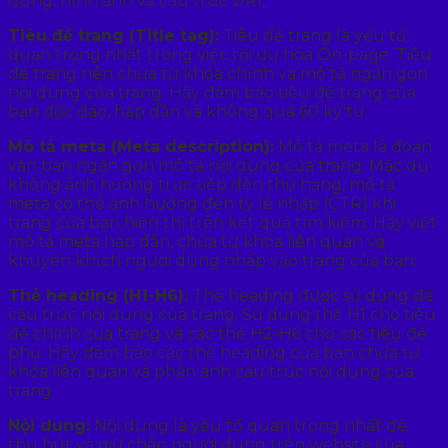
dung, hình ảnh và cấu trúc URL.
Tiêu đề trang (Title tag):
Tiêu đề trang là yếu tố
quan trọng nhất trong việc tối ưu hóa On-page. Tiêu
đề trang nên chứa từ khóa chính và mô tả ngắn gọn
nội dung của trang. Hãy đảm bảo tiêu đề trang của
bạn độc đáo, hấp dẫn và không quá 60 ký tự.
Mô tả meta (Meta description):
Mô tả meta là đoạn
văn bản ngắn gọn mô tả nội dung của trang. Mặc dù
không ảnh hưởng trực tiếp đến thứ hạng, mô tả
meta có thể ảnh hưởng đến tỷ lệ nhấp (CTR) khi
trang của bạn hiển thị trên kết quả tìm kiếm. Hãy viết
mô tả meta hấp dẫn, chứa từ khóa liên quan và
khuyến khích người dùng nhấp vào trang của bạn.
Thẻ heading (H1-H6):
Thẻ heading được sử dụng để
cấu trúc nội dung của trang. Sử dụng thẻ H1 cho tiêu
đề chính của trang và các thẻ H2-H6 cho các tiêu đề
phụ. Hãy đảm bảo các thẻ heading của bạn chứa từ
khóa liên quan và phản ánh cấu trúc nội dung của
trang.
Nội dung:
Nội dung là yếu tố quan trọng nhất để
thu hút và giữ chân người dùng trên website của