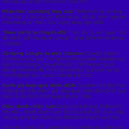
hiệu quả của các nỗ lực SEO của bạn.
Phân tích lưu lượng truy cập:
Phân tích lưu lượng
truy cập từ các nguồn khác nhau để xác định nguồn
nào mang lại nhiều lưu lượng truy cập nhất.
Theo dõi tỷ lệ chuyển đổi:
Theo dõi tỷ lệ chuyển đổi
để đánh giá hiệu quả của các trang đích và nội dung
của bạn.
Sử dụng Google Search Console:
Google Search
Console cung cấp thông tin về hiệu suất website của
bạn trên Google, bao gồm các từ khóa mà người
dùng tìm kiếm để tìm thấy website của bạn, các lỗi
thu thập dữ liệu và các vấn đề bảo mật.
Đánh giá hiệu quả chiến dịch:
Dựa trên dữ liệu thu
thập được, hãy đánh giá hiệu quả chiến dịch SEO của
bạn và xác định những gì cần cải thiện.
Điều chỉnh chiến lược:
Dựa trên kết quả phân tích,
hãy điều chỉnh chiến lược SEO của bạn để tối ưu hóa
hiệu quả và đạt được mục tiêu kinh doanh của bạn.
Hãy nhớ rằng, SEO là một quá trình liên tục. Bạn cần