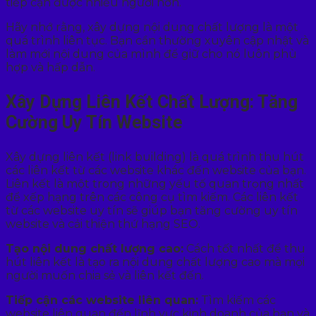
tiếp cận được nhiều người hơn.
Hãy nhớ rằng, xây dựng nội dung chất lượng là một
quá trình liên tục. Bạn cần thường xuyên cập nhật và
làm mới nội dung của mình để giữ cho nó luôn phù
hợp và hấp dẫn.
Xây Dựng Liên Kết Chất Lượng: Tăng
Cường Uy Tín Website
Xây dựng liên kết (link building) là quá trình thu hút
các liên kết từ các website khác đến website của bạn.
Liên kết là một trong những yếu tố quan trọng nhất
để xếp hạng trên các công cụ tìm kiếm. Các liên kết
từ các website uy tín sẽ giúp bạn tăng cường uy tín
website và cải thiện thứ hạng SEO.
Tạo nội dung chất lượng cao:
Cách tốt nhất để thu
hút liên kết là tạo ra nội dung chất lượng cao mà mọi
người muốn chia sẻ và liên kết đến.
Tiếp cận các website liên quan:
Tìm kiếm các
website liên quan đến lĩnh vực kinh doanh của bạn và