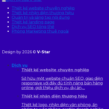
Thiết kế website chuyên nghiệp
Thiết kế nhận diện thương hiệu
Quản trị và sáng tạo nội dung
Thiết kế landing page
Dịch vụ SEO tổng thể
Phòng Marketing thuê ngoài
Design by 2026 ©
V-Star
Dịch vụ
Thiết kế website chuyên nghiệp
Sở hữu một website chuẩn SEO, giao diện
responsive với đầy đủ tính năng bán hàng
online, giới thiệu dịch vụ, dự án,…
Thiết kế nhận diện thương hiệu
Thiết kế logo, nhận diện văn phòng, ấn