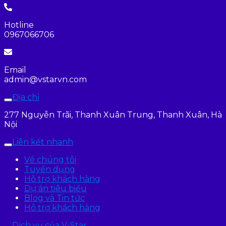
Hotline
0967066706
Email
admin@vstarvn.com
Địa chỉ
277 Nguyễn Trãi, Thanh Xuân Trung, Thanh Xuân, Hà
Nội
Liên kết nhanh
Về chúng tôi
Tuyển dụng
Hỗ trợ khách hàng
Dự án tiêu biểu
Blog và Tin tức
Hỗ trợ khách hàng
Dịch vụ của V-Star