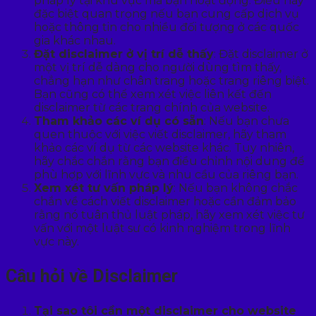
pháp lý tại khu vực mà bạn hoạt động. Điều này
đặc biệt quan trọng nếu bạn cung cấp dịch vụ
hoặc thông tin cho nhiều đối tượng ở các quốc
gia khác nhau.
Đặt disclaimer ở vị trí dễ thấy
: Đặt disclaimer ở
một vị trí dễ dàng cho người dùng tìm thấy,
chẳng hạn như chân trang hoặc trang riêng biệt.
Bạn cũng có thể xem xét việc liên kết đến
disclaimer từ các trang chính của website.
Tham khảo các ví dụ có sẵn
: Nếu bạn chưa
quen thuộc với việc viết disclaimer, hãy tham
khảo các ví dụ từ các website khác. Tuy nhiên,
hãy chắc chắn rằng bạn điều chỉnh nội dung để
phù hợp với lĩnh vực và nhu cầu của riêng bạn.
Xem xét tư vấn pháp lý
: Nếu bạn không chắc
chắn về cách viết disclaimer hoặc cần đảm bảo
rằng nó tuân thủ luật pháp, hãy xem xét việc tư
vấn với một luật sư có kinh nghiệm trong lĩnh
vực này.
Câu hỏi về Disclaimer
Tại sao tôi cần một disclaimer cho website