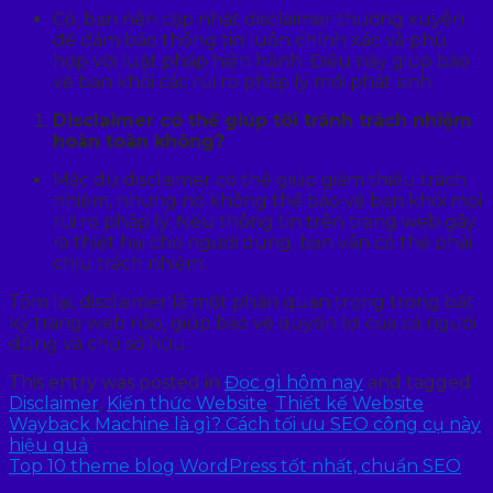
Có, bạn nên cập nhật disclaimer thường xuyên
để đảm bảo thông tin luôn chính xác và phù
hợp với luật pháp hiện hành. Điều này giúp bảo
vệ bạn khỏi các rủi ro pháp lý mới phát sinh.
Disclaimer có thể giúp tôi tránh trách nhiệm
hoàn toàn không?
Mặc dù disclaimer có thể giúp giảm thiểu trách
nhiệm, nhưng nó không thể bảo vệ bạn khỏi mọi
rủi ro pháp lý. Nếu thông tin trên trang web gây
ra thiệt hại cho người dùng, bạn vẫn có thể phải
chịu trách nhiệm.
Tóm lại, disclaimer là một phần quan trọng trong bất
kỳ trang web nào, giúp bảo vệ quyền lợi của cả người
dùng và chủ sở hữu.
This entry was posted in
Đọc gì hôm nay
and tagged
Disclaimer
,
Kiến thức Website
,
Thiết kế Website
.
Wayback Machine là gì? Cách tối ưu SEO công cụ này
hiệu quả
Top 10 theme blog WordPress tốt nhất, chuẩn SEO