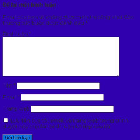
Để lại một bình luận
Email của bạn sẽ không được hiển thị công khai.
Các
trường bắt buộc được đánh dấu
*
Bình luận
*
Tên
*
Email
*
Trang web
Lưu tên của tôi, email, và trang web trong trình
duyệt này cho lần bình luận kế tiếp của tôi.