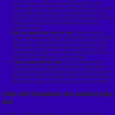
hiểu rõ hơn về cách sử dụng thông tin trên
trang web, từ đó hạn chế những hiểu lầm có thể
xảy ra. Điều này rất quan trọng, đặc biệt trong
các lĩnh vực như y tế, tài chính, và pháp lý, nơi mà
thông tin sai lệch có thể dẫn đến hậu quả
nghiêm trọng.
Bảo vệ quyền sở hữu trí tuệ
: Nhiều website
chứa nội dung được bảo vệ bởi bản quyền, nhãn
hiệu, hoặc các quyền sở hữu trí tuệ khác. Một
disclaimer có thể nhấn mạnh quyền sở hữu trí
tuệ này, giúp ngăn chặn việc sử dụng trái phép
nội dung mà không có sự cho phép.
Tăng cường độ tin cậy
: Có một disclaimer rõ
ràng và chuyên nghiệp có thể làm tăng độ tin
cậy của trang web. Người dùng sẽ cảm thấy yên
tâm hơn khi biết rằng bạn đã chuẩn bị sẵn sàng
để bảo vệ quyền lợi của họ cũng như của mình.
Cách viết Disclaimer cho website hiệu
quả
Để viết một disclaimer hiệu quả, bạn có thể tham