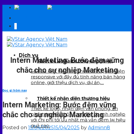
Skip
EN
VI
to
09 6706 6706
content
Dịch vụ
Intern Marketing: Bước đệm vững
Thiết kế website chuyên nghiệp
chắc cho sự nghiệp Marketing
Sở hữu một website chuẩn SEO, giao diện
responsive với đầy đủ tính năng bán hàng
online, giới thiệu dịch vụ, dự án,…
Đọc gì hôm nay
Thiết kế nhận diện thương hiệu
Intern Marketing: Bước đệm vững
Thiết kế logo, nhận diện văn phòng, ấn
chắc cho sự nghiệp Marketing
phẩm truyền thông, profile doanh nghiệp
với chi phí tối ưu nhất mà vẫn đem lại hiệu
quả cao.
Posted on
15/04/2025
15/04/2025
by
Adminn8