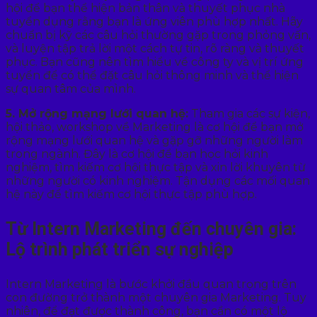
hội để bạn thể hiện bản thân và thuyết phục nhà
tuyển dụng rằng bạn là ứng viên phù hợp nhất. Hãy
chuẩn bị kỹ các câu hỏi thường gặp trong phỏng vấn,
và luyện tập trả lời một cách tự tin, rõ ràng và thuyết
phục. Bạn cũng nên tìm hiểu về công ty và vị trí ứng
tuyển để có thể đặt câu hỏi thông minh và thể hiện
sự quan tâm của mình.
5. Mở rộng mạng lưới quan hệ:
Tham gia các sự kiện,
hội thảo, workshop về Marketing là cơ hội để bạn mở
rộng mạng lưới quan hệ và gặp gỡ những người làm
trong ngành. Đây là cơ hội để bạn học hỏi kinh
nghiệm, tìm kiếm cơ hội thực tập và xin lời khuyên từ
những người có kinh nghiệm. Tận dụng các mối quan
hệ này để tìm kiếm cơ hội thực tập phù hợp.
Từ Intern Marketing đến chuyên gia:
Lộ trình phát triển sự nghiệp
Intern Marketing là bước khởi đầu quan trọng trên
con đường trở thành một chuyên gia Marketing. Tuy
nhiên, để đạt được thành công, bạn cần có một lộ