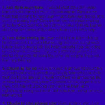
1. Xác định mục tiêu:
Trước khi bắt đầu tìm kiếm,
bạn cần xác định rõ mục tiêu của mình. Bạn muốn
thực tập ở công ty nào? Bạn muốn làm việc trong lĩnh
vực Marketing nào? Bạn muốn học hỏi được những
gì từ kỳ thực tập? Khi bạn có mục tiêu rõ ràng, bạn sẽ
dễ dàng tìm kiếm và lựa chọn được vị trí phù hợp.
2. Tìm kiếm thông tin:
Bạn có thể tìm kiếm thông
tin về các vị trí Intern Marketing trên các trang web
tuyển dụng, mạng xã hội, hoặc website của các công
ty mà bạn quan tâm. Hãy chú ý đến các yêu cầu và
mô tả công việc để xem liệu vị trí đó có phù hợp với
bạn hay không.
3. Chuẩn bị hồ sơ:
Hồ sơ xin việc là ấn tượng đầu tiên
của bạn với nhà tuyển dụng. Vì vậy, bạn cần chuẩn bị
một bộ hồ sơ đầy đủ, chuyên nghiệp và ấn tượng. Hồ
sơ của bạn nên bao gồm CV, cover letter, và portfolio
(nếu có). Hãy chú trọng vào việc thể hiện kinh
nghiệm, kỹ năng và thành tích của bạn trong lĩnh vực
Marketing.
4. Chuẩn bị cho phỏng vấn:
Vòng phỏng vấn là cơ