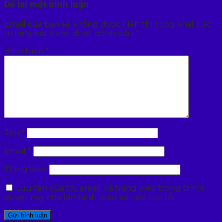
Để lại một bình luận
Email của bạn sẽ không được hiển thị công khai.
Các
trường bắt buộc được đánh dấu
*
Bình luận
*
Tên
*
Email
*
Trang web
Lưu tên của tôi, email, và trang web trong trình
duyệt này cho lần bình luận kế tiếp của tôi.