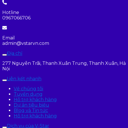
Hotline
0967066706
Email
admin@vstarvn.com
Địa chỉ
277 Nguyễn Trãi, Thanh Xuân Trung, Thanh Xuân, Hà
Nội
Liên kết nhanh
Về chúng tôi
Tuyển dụng
Hỗ trợ khách hàng
Dự án tiêu biểu
Blog và Tin tức
Hỗ trợ khách hàng
Dịch vụ của V-Star