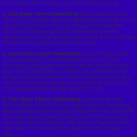
trình phát triển rõ ràng và nỗ lực không ngừng.
1. Giai đoạn Intern Marketing:
Đây là giai đoạn học
hỏi và tích lũy kinh nghiệm. Hãy tận dụng tối đa cơ hội
này để học hỏi kiến thức, kỹ năng và kinh nghiệm
thực tế từ những người làm Marketing chuyên
nghiệp. Hãy chủ động tham gia vào các dự án, đặt câu
hỏi và không ngại thử thách bản thân.
2. Giai đoạn Junior Marketing:
Sau khi hoàn thành
kỳ thực tập, bạn có thể tìm kiếm các vị trí Junior
Marketing. Đây là giai đoạn bạn áp dụng những kiến
thức và kỹ năng đã học vào thực tế, và bắt đầu xây
dựng sự nghiệp của mình. Hãy tìm kiếm một công ty
có môi trường làm việc tốt, có cơ hội phát triển và có
những người đồng nghiệp giỏi để học hỏi.
3. Giai đoạn Senior Marketing:
Sau một vài năm
kinh nghiệm, bạn có thể trở thành Senior Marketing.
Đây là giai đoạn bạn có trách nhiệm lớn hơn, và có thể
tham gia vào việc lập kế hoạch, triển khai và quản lý
các chiến dịch Marketing. Hãy tiếp tục học hỏi và cập
nhật kiến thức mới để nâng cao trình độ chuyên
môn.