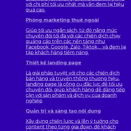
với chi phí tối ưu nhất mà vẫn đem lại hiệu
quả cao.
Phòng marketing thuê ngoài
Giúp tối ưu ngân sách, từ đó nâng mức
chuyển đổi tối đa với các chiến dịch chạy
quảng cáo trên các nền tảng như
Facebook, Google, Zalo, Tiktok,… và đem lại
tập khách hàng tiềm năng.
Thiết kế landing page
Là giải pháp tuyệt vời cho các chiến dịch
bán hàng và truyền thông thương hiệu,
landing page là công cụ đắc lực để tối ưu
chuyển đổi, giúp khách hàng dễ dàng tiếp
cận với sản phẩm và dịch vụ của doanh
nghiệp
Quản trị và sáng tạo nội dung
Xây dựng chiến lược và lên ý tưởng cho
content theo từng giai đoạn, để khách