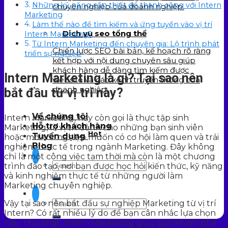
Những kỹ năng cần thiết để thành công với Intern
chuyên nghiệp của doanh nghiệp.
Marketing
Làm thế nào để tìm kiếm và ứng tuyển vào vị trí
Dịch vụ seo tổng thể
Intern Marketing?
Từ Intern Marketing đến chuyên gia: Lộ trình phát
Chiến lược SEO bài bản, kế hoạch rõ ràng
triển sự nghiệp
kết hợp với nội dung chuyên sâu giúp
khách hàng dễ dàng tìm kiếm được
Intern Marketing là gì? Tại sao nên
website và các kênh truyền thông của
doanh nghiệp.
bắt đầu từ vị trí này?
Về chúng tôi
Intern Marketing, hay còn gọi là thực tập sinh
Hỗ trợ khách hàng
Marketing, là vị trí dành cho những bạn sinh viên
Hot
Tuyển dụng
hoặc mới tốt nghiệp muốn có cơ hội làm quen và trải
Blog
nghiệm thực tế trong ngành Marketing. Đây không
chỉ là một công việc tạm thời mà còn là một chương
trình đào tạo, nơi bạn được học hỏi kiến thức, kỹ năng
và kinh nghiệm thực tế từ những người làm
Marketing chuyên nghiệp.
Vậy tại sao nên bắt đầu sự nghiệp Marketing từ vị trí
Intern? Có rất nhiều lý do để bạn cân nhắc lựa chọn
này. Thứ nhất, Intern Marketing giúp bạn khám phá