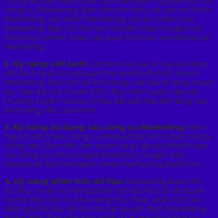
trọng để bạn hiểu rõ về các khái niệm, nguyên tắc và
công cụ Marketing. Bạn nên tìm hiểu về các mô hình
Marketing, các kênh Marketing, và các chiến lược
Marketing. Bạn có thể học hỏi kiến thức từ sách vở,
khóa học online, hoặc các buổi hội thảo, workshop về
Marketing.
2. Kỹ năng viết lách:
Content là vua, vì vậy kỹ năng
viết lách là vô cùng quan trọng đối với một Intern
Marketing. Bạn cần có khả năng viết bài rõ ràng, mạch
lạc, hấp dẫn và chuẩn SEO. Bạn nên luyện tập viết
thường xuyên và đọc nhiều bài viết hay để nâng cao
khả năng viết của mình.
3. Kỹ năng sử dụng các công cụ Marketing:
Hiện
nay có rất nhiều công cụ Marketing hỗ trợ bạn trong
công việc. Bạn nên làm quen và sử dụng thành thạo
các công cụ như Google Analytics, Google Ads,
Facebook Ads Manager, email marketing platform,…
4. Kỹ năng phân tích dữ liệu:
Marketing dựa trên
dữ liệu, vì vậy kỹ năng phân tích dữ liệu là rất quan
trọng. Bạn cần có khả năng thu thập, phân tích và
diễn giải dữ liệu để đưa ra các quyết định Marketing