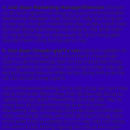
4. Giai đoạn Marketing Manager/Director:
Khi bạn
có đủ kinh nghiệm và năng lực, bạn có thể trở thành
Marketing Manager hoặc Director. Đây là vị trí quản
lý cấp cao, có trách nhiệm lãnh đạo và điều hành toàn
bộ hoạt động Marketing của công ty. Hãy phát triển
kỹ năng lãnh đạo, kỹ năng quản lý và kỹ năng giao
tiếp để thành công trong vai trò này.
5. Giai đoạn Chuyên gia/Tư vấn:
Với kinh nghiệm và
uy tín của mình, bạn có thể trở thành chuyên gia
hoặc tư vấn Marketing. Bạn có thể chia sẻ kiến thức,
kinh nghiệm và tư vấn cho các công ty khác. Hãy xây
dựng thương hiệu cá nhân và tạo dựng mối quan hệ
với các đối tác trong ngành.
Intern Marketing không chỉ là một công việc tạm thời,
mà là một bước đệm vững chắc để bạn xây dựng sự
nghiệp trong ngành Marketing. Qua bài viết này, hy
vọng bạn đã có cái nhìn tổng quan về Intern
Marketing, hiểu rõ những công việc bạn có thể đảm
nhận, những kỹ năng cần thiết để thành công, và lộ
trình phát triển sự nghiệp từ vị trí này. Hãy chủ động
tìm kiếm cơ hội, không ngừng học hỏi và rèn luyện