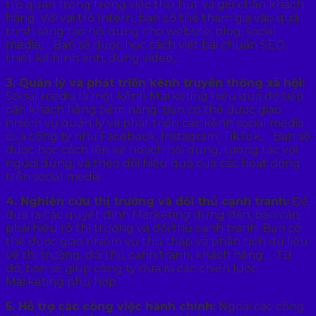
trò quan trọng trong việc thu hút và giữ chân khách
hàng. Với vai trò Intern, bạn có thể tham gia vào quá
trình sáng tạo nội dung cho website, blog, social
media,… Bạn sẽ được học cách viết bài chuẩn SEO,
thiết kế hình ảnh, dựng video,…
3. Quản lý và phát triển kênh truyền thông xã hội:
Social media là một kênh Marketing hiệu quả để tiếp
cận khách hàng tiềm năng. Bạn có thể được giao
nhiệm vụ quản lý và phát triển các kênh social media
của công ty như Facebook, Instagram, TikTok,… Bạn sẽ
được học cách lên kế hoạch nội dung, tương tác với
người dùng, và theo dõi hiệu quả của các hoạt động
trên social media.
4. Nghiên cứu thị trường và đối thủ cạnh tranh:
Để
đưa ra các quyết định Marketing đúng đắn, bạn cần
phải hiểu rõ thị trường và đối thủ cạnh tranh. Bạn có
thể được giao nhiệm vụ thu thập và phân tích dữ liệu
về thị trường, đối thủ cạnh tranh, khách hàng,… Từ
đó, bạn sẽ giúp công ty đưa ra các chiến lược
Marketing phù hợp.
5. Hỗ trợ các công việc hành chính:
Ngoài các công