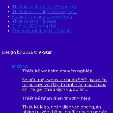
Thiết kế website chuyên nghiệp
Thiết kế nhận diện thương hiệu
Quản trị và sáng tạo nội dung
Thiết kế landing page
Dịch vụ SEO tổng thể
Phòng Marketing thuê ngoài
Design by 2026 ©
V-Star
Dịch vụ
Thiết kế website chuyên nghiệp
Sở hữu một website chuẩn SEO, giao diện
responsive với đầy đủ tính năng bán hàng
online, giới thiệu dịch vụ, dự án,…
Thiết kế nhận diện thương hiệu
Thiết kế logo, nhận diện văn phòng, ấn
phẩm truyền thông, profile doanh nghiệp