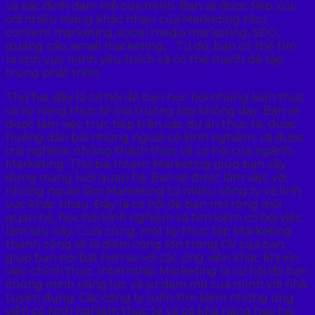
và xác định đam mê của mình. Bạn sẽ được tiếp xúc
với nhiều mảng khác nhau của Marketing như
content marketing, social media marketing, SEO,
quảng cáo, email marketing,… Từ đó, bạn có thể tìm
ra lĩnh vực mình yêu thích và có thế mạnh để tập
trung phát triển.
Thứ hai, đây là cơ hội để bạn học hỏi những kiến thức
và kỹ năng thực tế mà trường lớp không dạy. Bạn sẽ
được làm việc trực tiếp trên các dự án thực tế, được
hướng dẫn bởi những người có kinh nghiệm, và được
trải nghiệm những thách thức và cơ hội của ngành
Marketing. Thứ ba, Intern Marketing giúp bạn xây
dựng mạng lưới quan hệ. Bạn sẽ được làm việc với
những người làm Marketing từ nhiều công ty và lĩnh
vực khác nhau. Đây là cơ hội để bạn mở rộng mối
quan hệ, học hỏi kinh nghiệm và tìm kiếm cơ hội việc
làm sau này. Cuối cùng, một kỳ thực tập Marketing
thành công sẽ là điểm cộng lớn trong CV của bạn,
giúp bạn nổi bật hơn so với các ứng viên khác khi xin
việc chính thức. Internship Marketing là cơ hội để bạn
chứng minh năng lực và sự đam mê của mình với nhà
tuyển dụng. Các công ty luôn tìm kiếm những ứng
viên có kinh nghiệm thực tế và có khả năng học hỏi