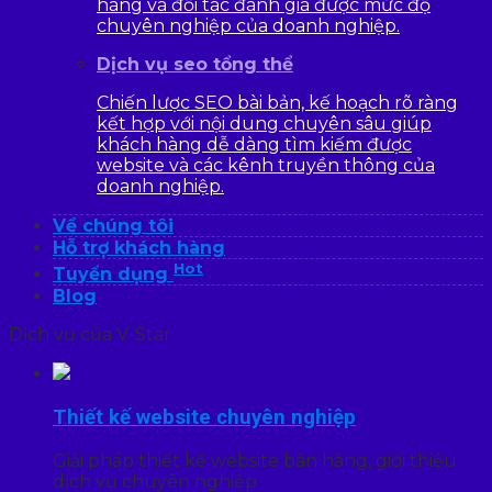
hàng và đối tác đánh giá được mức độ
chuyên nghiệp của doanh nghiệp.
Dịch vụ seo tổng thể
Chiến lược SEO bài bản, kế hoạch rõ ràng
kết hợp với nội dung chuyên sâu giúp
khách hàng dễ dàng tìm kiếm được
website và các kênh truyền thông của
doanh nghiệp.
Về chúng tôi
Hỗ trợ khách hàng
Hot
Tuyển dụng
Blog
Dịch vụ của V-Star
Thiết kế website chuyên nghiệp
Giải pháp thiết kế website bán hàng, giới thiệu
dịch vụ chuyên nghiệp