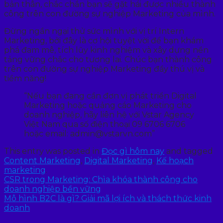
bản thân, chắc chắn bạn sẽ gặt hái được nhiều thành
công trên con đường sự nghiệp Marketing của mình.
Đừng ngần ngại thử sức mình với vị trí Intern
Marketing, bởi đây là cơ hội tuyệt vời để bạn khám
phá đam mê, tích lũy kinh nghiệm và xây dựng nền
tảng vững chắc cho tương lai. Chúc bạn thành công
trên con đường sự nghiệp Marketing đầy thú vị và
tiềm năng!
“Nếu bạn đang cần đơn vị phát triển Digital
Marketing hoặc quảng cáo Marketing cho
doanh nghiệp, hãy liên hệ với Vstar Agency
Việt Nam qua số điện thoại 09 6706 6706
hoặc email: admin@vstarvn.com”
This entry was posted in
Đọc gì hôm nay
and tagged
Content Marketing
,
Digital Marketing
,
Kế hoạch
marketing
.
CSR trong Marketing: Chìa khóa thành công cho
doanh nghiệp bền vững
Mô hình B2C là gì? Giải mã lợi ích và thách thức kinh
doanh