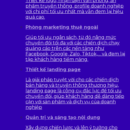
Thiết kế logo, nhận diện văn phòng, ấn
phẩm truyền thông, profile doanh nghiệp
với chi phí tối ưu nhất mà vẫn đem lại hiệu
quả cao.
Phòng marketing thuê ngoài
Giúp tối ưu ngân sách, từ đó nâng mức
chuyển đổi tối đa với các chiến dịch chạy
quảng cáo trên các nền tảng như
Facebook, Google, Zalo, Tiktok,… và đem lại
tập khách hàng tiềm năng.
Thiết kế landing page
Là giải pháp tuyệt vời cho các chiến dịch
bán hàng và truyền thông thương hiệu,
landing page là công cụ đắc lực để tối ưu
chuyển đổi, giúp khách hàng dễ dàng tiếp
cận với sản phẩm và dịch vụ của doanh
nghiệp
Quản trị và sáng tạo nội dung
Xây dựng chiến lược và lên ý tưởng cho