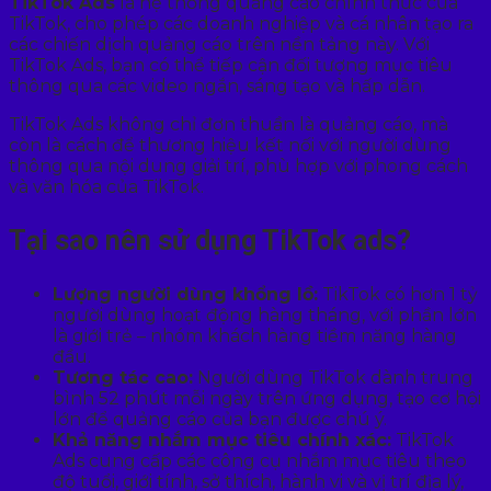
TikTok Ads
là hệ thống quảng cáo chính thức của
TikTok, cho phép các doanh nghiệp và cá nhân tạo ra
các chiến dịch quảng cáo trên nền tảng này. Với
TikTok Ads, bạn có thể tiếp cận đối tượng mục tiêu
thông qua các video ngắn, sáng tạo và hấp dẫn.
TikTok Ads không chỉ đơn thuần là quảng cáo, mà
còn là cách để thương hiệu kết nối với người dùng
thông qua nội dung giải trí, phù hợp với phong cách
và văn hóa của TikTok.
Tại sao nên sử dụng TikTok ads?
Lượng người dùng khổng lồ:
TikTok có hơn 1 tỷ
người dùng hoạt động hàng tháng, với phần lớn
là giới trẻ – nhóm khách hàng tiềm năng hàng
đầu.
Tương tác cao:
Người dùng TikTok dành trung
bình 52 phút mỗi ngày trên ứng dụng, tạo cơ hội
lớn để quảng cáo của bạn được chú ý.
Khả năng nhắm mục tiêu chính xác:
TikTok
Ads cung cấp các công cụ nhắm mục tiêu theo
độ tuổi, giới tính, sở thích, hành vi và vị trí địa lý,