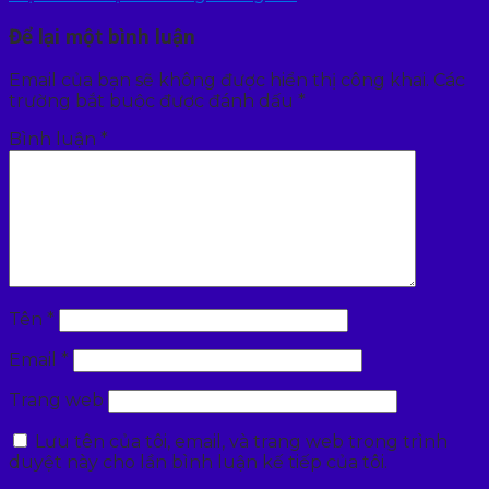
Để lại một bình luận
Email của bạn sẽ không được hiển thị công khai.
Các
trường bắt buộc được đánh dấu
*
Bình luận
*
Tên
*
Email
*
Trang web
Lưu tên của tôi, email, và trang web trong trình
duyệt này cho lần bình luận kế tiếp của tôi.