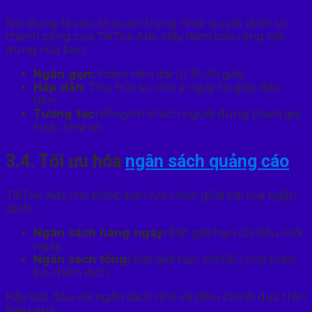
Nội dung là yếu tố quan trọng nhất quyết định sự
thành công của TikTok Ads. Hãy đảm bảo rằng nội
dung của bạn:
Ngắn gọn:
Video nên dài từ 15-30 giây.
Hấp dẫn:
Thu hút sự chú ý ngay từ giây đầu
tiên.
Tương tác:
Khuyến khích người dùng tham gia
hoặc chia sẻ.
3.4. Tối ưu hóa
ngân sách quảng cáo
TikTok Ads cho phép bạn lựa chọn giữa hai loại ngân
sách:
Ngân sách hàng ngày:
Đặt giới hạn chi tiêu mỗi
ngày.
Ngân sách tổng:
Đặt giới hạn chi tiêu cho toàn
bộ chiến dịch.
Hãy bắt đầu với ngân sách nhỏ và điều chỉnh dựa trên
hiệu quả.