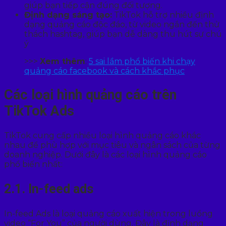
giúp bạn tiếp cận đúng đối tượng.
Định dạng sáng tạo:
TikTok hỗ trợ nhiều định
dạng quảng cáo độc đáo, từ video ngắn đến thử
thách hashtag, giúp bạn dễ dàng thu hút sự chú
ý
>>>
Xem thêm
:
5 sai lầm phổ biến khi chạy
quảng cáo facebook và cách khắc phục
Các loại hình quảng cáo trên
TikTok Ads
TikTok cung cấp nhiều loại hình quảng cáo khác
nhau để phù hợp với mục tiêu và ngân sách của từng
doanh nghiệp. Dưới đây là các loại hình quảng cáo
phổ biến nhất:
2.1. In-feed ads
In-feed Ads là loại quảng cáo xuất hiện trong luồng
video “For You” của người dùng. Đây là định dạng