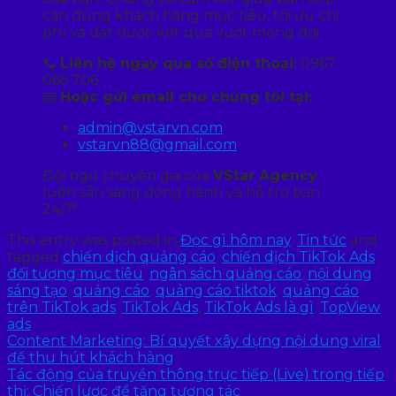
cận đúng khách hàng mục tiêu, tối ưu chi
phí và đạt được kết quả vượt mong đợi.
📞
Liên hệ ngay qua số điện thoại:
0967
066 706
📧
Hoặc gửi email cho chúng tôi tại:
admin@vstarvn.com
vstarvn88@gmail.com
Đội ngũ chuyên gia của
VStar Agency
luôn sẵn sàng đồng hành và hỗ trợ bạn
24/7!
This entry was posted in
Đọc gì hôm nay
,
Tin tức
and
tagged
chiến dịch quảng cáo
,
chiến dịch TikTok Ads
,
đối tượng mục tiêu
,
ngân sách quảng cáo
,
nội dung
sáng tạo
,
quảng cáo
,
quảng cáo tiktok
,
quảng cáo
trên TikTok ads
,
TikTok Ads
,
TikTok Ads là gì
,
TopView
ads
.
Content Marketing: Bí quyết xây dựng nội dung viral
để thu hút khách hàng
Tác động của truyền thông trực tiếp (Live) trong tiếp
thị: Chiến lược để tăng tương tác