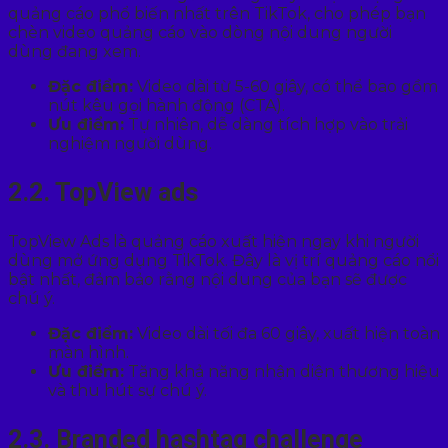
quảng cáo phổ biến nhất trên TikTok, cho phép bạn
chèn video quảng cáo vào dòng nội dung người
dùng đang xem.
Đặc điểm:
Video dài từ 5-60 giây, có thể bao gồm
nút kêu gọi hành động (CTA).
Ưu điểm:
Tự nhiên, dễ dàng tích hợp vào trải
nghiệm người dùng.
2.2. TopView ads
TopView Ads là quảng cáo xuất hiện ngay khi người
dùng mở ứng dụng TikTok. Đây là vị trí quảng cáo nổi
bật nhất, đảm bảo rằng nội dung của bạn sẽ được
chú ý.
Đặc điểm:
Video dài tối đa 60 giây, xuất hiện toàn
màn hình.
Ưu điểm:
Tăng khả năng nhận diện thương hiệu
và thu hút sự chú ý.
2.3. Branded hashtag challenge