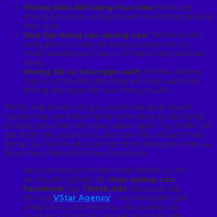
Không hiểu đối tượng mục tiêu:
Nội dung
không phù hợp với người xem sẽ không mang lại
hiệu quả.
Quá tập trung vào quảng cáo:
TikTok là nền
tảng giải trí, vì vậy nội dung của bạn cần tự
nhiên và sáng tạo thay vì chỉ tập trung vào bán
hàng.
Không tối ưu hóa ngân sách:
Chi tiêu không
hợp lý có thể dẫn đến lãng phí ngân sách mà
không đạt được kết quả mong muốn.
TikTok Ads là một công cụ mạnh mẽ giúp doanh
nghiệp tiếp cận khách hàng tiềm năng và xây dựng
thương hiệu trên nền tảng video ngắn. Tuy nhiên, để
đạt được hiệu quả tối ưu, bạn cần hiểu rõ cách hoạt
động của TikTok Ads, lựa chọn định dạng phù hợp và
tối ưu hóa chiến dịch theo từng bước.
Nếu bạn đang tìm kiếm một đối tác uy tín
và chuyên nghiệp để
chạy quảng cáo
Facebook
hay
Tiktok Ads
hiệu quả, hãy
đến với
VStar Agency
– nơi mang đến giải
pháp tối ưu cho mọi nhu cầu quảng cáo
của bạn. Chúng tôi cam kết giúp bạn tiếp