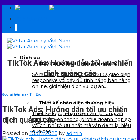
Skip
EN
VI
to
09 6706 6706
content
Dịch vụ
TikTok Ads: Hướng dẫn tối ưu chiến
Thiết kế website chuyên nghiệp
dịch quảng cáo
Sở hữu một website chuẩn SEO, giao diện
responsive với đầy đủ tính năng bán hàng
online, giới thiệu dịch vụ, dự án,…
Đọc gì hôm nay
,
Tin tức
Thiết kế nhận diện thương hiệu
TikTok Ads: Hướng dẫn tối ưu chiến
Thiết kế logo, nhận diện văn phòng, ấn
dịch quảng cáo
phẩm truyền thông, profile doanh nghiệp
với chi phí tối ưu nhất mà vẫn đem lại hiệu
quả cao.
Posted on
25/02/2025
by
admin