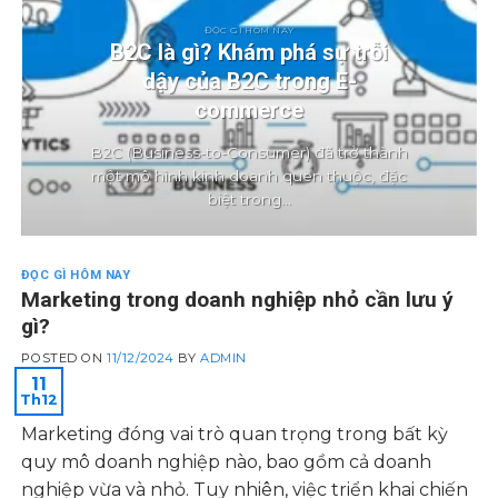
ĐỌC GÌ HÔM NAY
B2C là gì? Khám phá sự trỗi
dậy của B2C trong E-
commerce
B2C (Business-to-Consumer) đã trở thành
một mô hình kinh doanh quen thuộc, đặc
biệt trong...
ĐỌC GÌ HÔM NAY
Marketing trong doanh nghiệp nhỏ cần lưu ý
gì?
POSTED ON
11/12/2024
BY
ADMIN
11
Th12
Marketing đóng vai trò quan trọng trong bất kỳ
quy mô doanh nghiệp nào, bao gồm cả doanh
nghiệp vừa và nhỏ. Tuy nhiên, việc triển khai chiến