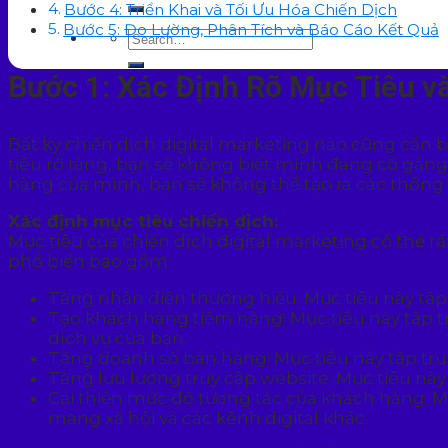
Bước 4: Triển Khai và Tối Ưu Hóa Chiến Dịch
Bước 5: Đo Lường, Phân Tích và Báo Cáo Kết Quả
Bước 1: Xác Định Rõ Mục Tiêu 
Bất kỳ chiến dịch digital marketing nào cũng cần 
tiêu rõ ràng, bạn sẽ không biết mình đang cố gắng
hàng của mình, bạn sẽ không thể tạo ra các thông 
Xác định mục tiêu chiến dịch:
Mục tiêu của chiến dịch digital marketing có thể r
phổ biến bao gồm:
Tăng nhận diện thương hiệu: Mục tiêu này tập
Tạo khách hàng tiềm năng: Mục tiêu này tập t
dịch vụ của bạn.
Tăng doanh số bán hàng: Mục tiêu này tập tr
Tăng lưu lượng truy cập website: Mục tiêu này
Cải thiện mức độ tương tác của khách hàng: M
mạng xã hội và các kênh digital khác.