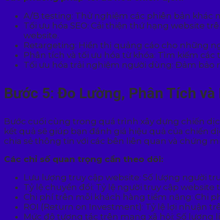
A/B testing: Thử nghiệm các phiên bản khác n
Tối ưu hóa SEO: Cải thiện thứ hạng website trê
website.
Retargeting: Hiển thị quảng cáo cho những 
Phân tích và tối ưu hóa từ khóa: Tìm kiếm các 
Tối ưu hóa trải nghiệm người dùng: Đảm bảo r
Bước 5: Đo Lường, Phân Tích và
Bước cuối cùng trong quá trình xây dựng chiến dịch
kết quả sẽ giúp bạn đánh giá hiệu quả của chiến dị
chia sẻ thông tin với các bên liên quan và chứng mi
Các chỉ số quan trọng cần theo dõi:
Lưu lượng truy cập website: Số lượng người tr
Tỷ lệ chuyển đổi: Tỷ lệ người truy cập websi
Chi phí trên mỗi khách hàng tiềm năng: Chi p
ROI (Return on Investment): Tỷ lệ lợi nhuận tr
Mức độ tương tác trên mạng xã hội: Số lượng l