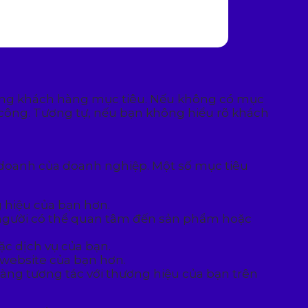
 dung khách hàng mục tiêu. Nếu không có mục
 công. Tương tự, nếu bạn không hiểu rõ khách
nh doanh của doanh nghiệp. Một số mục tiêu
 hiệu của bạn hơn.
g người có thể quan tâm đến sản phẩm hoặc
c dịch vụ của bạn.
 website của bạn hơn.
hàng tương tác với thương hiệu của bạn trên