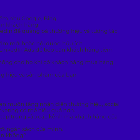
iếm như Google, Bing.
hân khách hàng.
kedIn để quảng bá thương hiệu và tương tác
hẩm mới hoặc nội dung hữu ích.
 LinkedIn Ads để tiếp cận khách hàng tiềm
oa hồng cho họ khi có khách hàng mua hàng
ng hiệu và sản phẩm của bạn.
bạn muốn tăng nhận diện thương hiệu, social
keting có thể hiệu quả hơn.
 tập trung vào các kênh mà khách hàng của
với ngân sách của mình.
họn không?