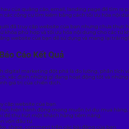
hau của quảng cáo, email, landing page để tìm ra p
n các công cụ tìm kiếm bằng cách tối ưu hóa nội dung
người đã truy cập website của bạn nhưng chưa thự
từ khóa phù hợp và tối ưu hóa nội dung cho các từ k
ằng website của bạn dễ sử dụng và mang lại trải ng
 Báo Cáo Kết Quả
 digital marketing đột phá là đo lường, phân tích và
ch, xác định những gì đang hoạt động tốt và những g
nh giá trị của chiến dịch.
uy cập website của bạn.
te thực hiện hành động mong muốn (ví dụ: mua hàng,
hí để thu hút một khách hàng tiềm năng.
ên vốn đầu tư.
ike, share, comment trên các bài đăng của bạn.