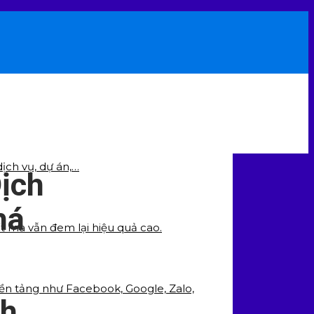
ịch vụ, dự án,…
ịch
há
ất mà vẫn đem lại hiệu quả cao.
nền tảng như Facebook, Google, Zalo,
ch