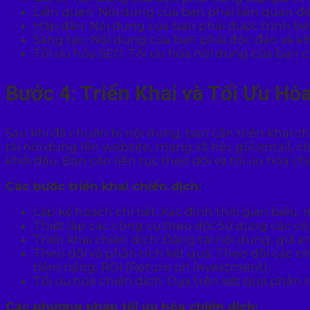
Liên quan: Nội dung của bạn phải liên quan đ
Hấp dẫn: Nội dung của bạn phải được trình bà
Sáng tạo: Nội dung của bạn phải độc đáo và khá
Tối ưu hóa SEO: Tối ưu hóa nội dung của bạn c
Bước 4: Triển Khai và Tối Ưu Hó
Sau khi đã chuẩn bị nội dung, bạn cần triển khai c
tải nội dung lên website, mạng xã hội, gửi email, c
khởi đầu. Bạn cần liên tục theo dõi và tối ưu hóa ch
Các bước triển khai chiến dịch:
Lập kế hoạch chi tiết: Xác định thời gian biểu
Thiết lập các công cụ theo dõi: Sử dụng các c
Triển khai chiến dịch: Đăng tải nội dung, gửi
Theo dõi và phân tích kết quả: Theo dõi các ch
tiềm năng, ROI (Return on Investment).
Tối ưu hóa chiến dịch: Dựa trên kết quả phân t
Các phương pháp tối ưu hóa chiến dịch: