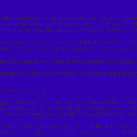
 website để đạt thứ hạng cao trên các công cụ tìm k
giá trị, liên quan và nhất quán để thu hút và giữ c
 mạng xã hội như Facebook, Instagram, Twitter, Lin
ể thông báo về các chương trình khuyến mãi, sản p
iền trên các nền tảng như Google Ads, Facebook Ads,
 để quảng bá sản phẩm hoặc dịch vụ của bạn và trả h
ời có ảnh hưởng trên mạng xã hội để quảng bá thươ
ét các yếu tố sau:
ing phù hợp với một mục tiêu khác nhau. Ví dụ, nếu 
 Nếu bạn muốn tạo khách hàng tiềm năng, email mar
của bạn thường sử dụng kênh digital nào? Bạn cần
 phí khác nhau. Bạn cần lựa chọn các kênh phù hợp 
 triển khai các kênh digital marketing mà bạn đã c