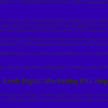
MART: cụ thể (Specific), đo lường được (Measurable)
mô tả chi tiết về khách hàng lý tưởng của bạn. Nó 
c xây dựng chân dung khách hàng sẽ giúp bạn hiểu r
ây dựng chân dung khách hàng, bạn có thể sử dụng 
 khách hàng thông qua các khảo sát, phỏng vấn và n
h dữ liệu từ CRM, website, mạng xã hội và các kênh d
hách hàng: Họ là những người tiếp xúc trực tiếp vớ
 Kênh Digital Marketing Phù Hợp
h hàng, bước tiếp theo là nghiên cứu và lựa chọn cá
 có những ưu điểm và nhược điểm riêng. Việc lựa c