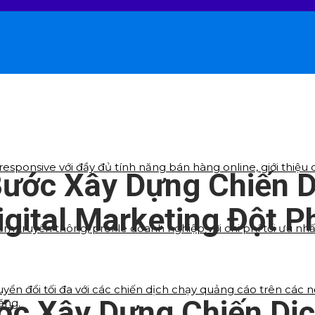
sponsive với đầy đủ tính năng bán hàng online, giới thiệu d
Bước Xây Dựng Chiến D
igital Marketing Đột P
ẩm truyền thông, profile doanh nghiệp với chi phí tối ưu nh
yển đổi tối đa với các chiến dịch chạy quảng cáo trên các 
ớc Xây Dựng Chiến Dị
ăng.