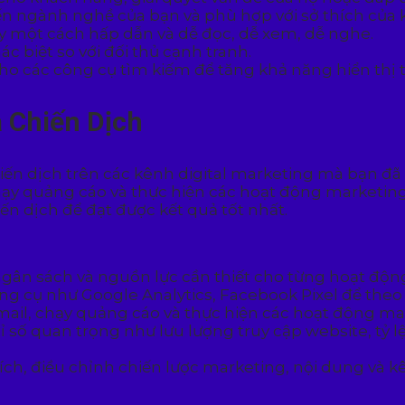
ến ngành nghề của bạn và phù hợp với sở thích của
y một cách hấp dẫn và dễ đọc, dễ xem, dễ nghe.
c biệt so với đối thủ cạnh tranh.
ho các công cụ tìm kiếm để tăng khả năng hiển thị t
a Chiến Dịch
hiến dịch trên các kênh digital marketing mà bạn đã
hạy quảng cáo và thực hiện các hoạt động marketing k
iến dịch để đạt được kết quả tốt nhất.
, ngân sách và nguồn lực cần thiết cho từng hoạt độ
ông cụ như Google Analytics, Facebook Pixel để theo 
 email, chạy quảng cáo và thực hiện các hoạt động m
ỉ số quan trọng như lưu lượng truy cập website, tỷ 
ích, điều chỉnh chiến lược marketing, nội dung và kê