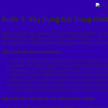
Bước 3: Xây Dựng Nội Dung Chấ
Nội dung là yếu tố quan trọng nhất trong bất kỳ ch
khách hàng, xây dựng lòng tin và thúc đẩy họ thự
dung khách hàng và kênh digital marketing mà bạ
Các loại nội dung phổ biến:
Bài viết blog: Chia sẻ kiến thức, kinh nghiệm 
Video: Tạo video giới thiệu sản phẩm, hướng 
Infographics: Trình bày dữ liệu và thông tin m
Ebooks: Cung cấp thông tin chuyên sâu về một
Podcasts: Tạo các chương trình âm thanh để c
Hình ảnh: Sử dụng hình ảnh chất lượng cao và
Case studies: Chia sẻ câu chuyện thành công
Nguyên tắc xây dựng nội dung chất lượng:
Giá trị: Nội dung của bạn phải cung cấp giá tr