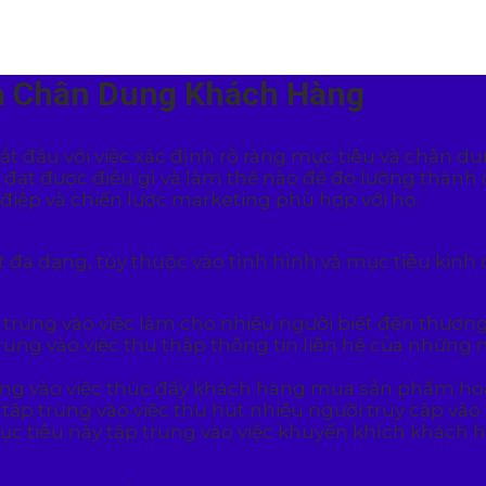
và Chân Dung Khách Hàng
bắt đầu với việc xác định rõ ràng mục tiêu và chân
 đạt được điều gì và làm thế nào để đo lường thành
điệp và chiến lược marketing phù hợp với họ.
ất đa dạng, tùy thuộc vào tình hình và mục tiêu ki
 trung vào việc làm cho nhiều người biết đến thương
rung vào việc thu thập thông tin liên hệ của nhữn
ung vào việc thúc đẩy khách hàng mua sản phẩm hoặ
 tập trung vào việc thu hút nhiều người truy cập vào
ục tiêu này tập trung vào việc khuyến khích khách 