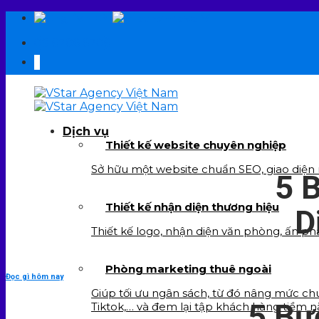
Skip
EN
VI
to
09 6706 6706
content
Dịch vụ
Thiết kế website chuyên nghiệp
Sở hữu một website chuẩn SEO, giao diện re
5 
Thiết kế nhận diện thương hiệu
D
Thiết kế logo, nhận diện văn phòng, ấn ph
Phòng marketing thuê ngoài
Đọc gì hôm nay
Giúp tối ưu ngân sách, từ đó nâng mức chu
5 Bư
Tiktok,… và đem lại tập khách hàng tiềm n