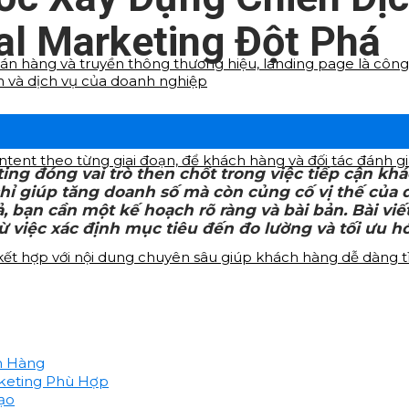
tal Marketing Đột Phá
bán hàng và truyền thông thương hiệu, landing page là công 
m và dịch vụ của doanh nghiệp
ontent theo từng giai đoạn, để khách hàng và đối tác đánh
ting đóng vai trò then chốt trong việc tiếp cận k
hỉ giúp tăng doanh số mà còn củng cố vị thế của d
ả, bạn cần một kế hoạch rõ ràng và bài bản. Bài v
ừ việc xác định mục tiêu đến đo lường và tối ưu 
 kết hợp với nội dung chuyên sâu giúp khách hàng dễ dàng 
h Hàng
rketing Phù Hợp
ạo