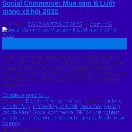
Social Commerce: Mua sắm & Lướt
mạng xã hội 2025
Posted on
30/03/2025
30/03/2025
by
Adminn8
30
Th3
Social commerce đang nhanh chóng định hình lại
cách chúng ta mua sắm, xóa nhòa ranh giới giữa lướt
mạng xã hội và trải nghiệm mua sắm trực tuyến.
Đến năm 2025, xu hướng này dự kiến sẽ trở nên phổ
biến hơn bao giờ hết, với sự phát triển của các nền
tảng tích…
Continue reading
→
Posted in
Đọc gì hôm nay
,
Tin tức
|
Tagged
dịch vụ
khách hàng
,
marketing đa kênh
,
mua sắm
,
Quảng
cáo đa kênh
,
Social commerce
,
TikTok
,
trải nghiệm
khách hàng
,
Trải nghiệm khách hàng đa kênh
,
Vstar
Agency
Bài viết mới nhất