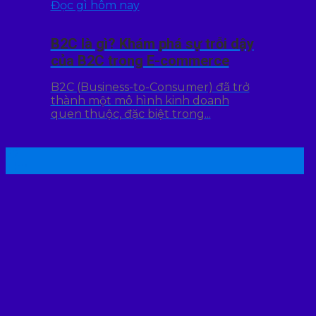
Đọc gì hôm nay
B2C là gì? Khám phá sự trỗi dậy
của B2C trong E-commerce
B2C (Business-to-Consumer) đã trở
thành một mô hình kinh doanh
quen thuộc, đặc biệt trong...
22
Th7