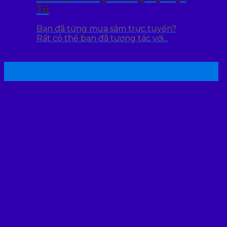
Tử
Bạn đã từng mua sắm trực tuyến?
Rất có thể bạn đã tương tác với...
22
Th7