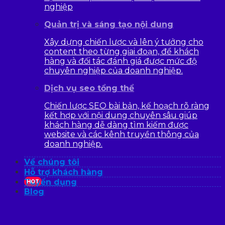
nghiệp
Quản trị và sáng tạo nội dung
Xây dựng chiến lược và lên ý tưởng cho
content theo từng giai đoạn, để khách
hàng và đối tác đánh giá được mức độ
chuyên nghiệp của doanh nghiệp.
Dịch vụ seo tổng thể
Chiến lược SEO bài bản, kế hoạch rõ ràng
kết hợp với nội dung chuyên sâu giúp
khách hàng dễ dàng tìm kiếm được
website và các kênh truyền thông của
doanh nghiệp.
Về chúng tôi
Hỗ trợ khách hàng
Tuyển dụng
HOT
Blog