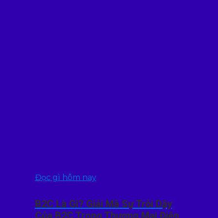
Đọc gì hôm nay
B2C Là Gì? Giải Mã Sự Trỗi Dậy
Của B2C Trong Thương Mại Điện