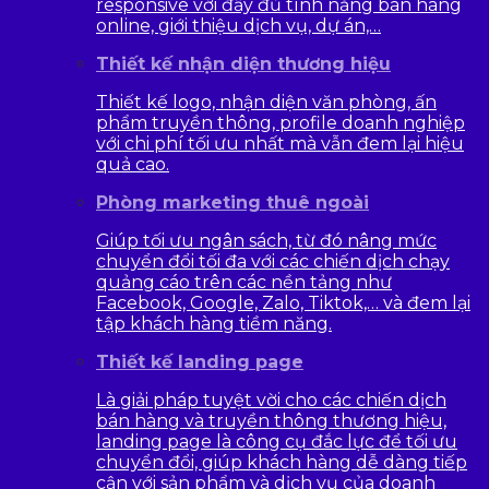
responsive với đầy đủ tính năng bán hàng
online, giới thiệu dịch vụ, dự án,…
Thiết kế nhận diện thương hiệu
Thiết kế logo, nhận diện văn phòng, ấn
phẩm truyền thông, profile doanh nghiệp
với chi phí tối ưu nhất mà vẫn đem lại hiệu
quả cao.
Phòng marketing thuê ngoài
Giúp tối ưu ngân sách, từ đó nâng mức
chuyển đổi tối đa với các chiến dịch chạy
quảng cáo trên các nền tảng như
Facebook, Google, Zalo, Tiktok,… và đem lại
tập khách hàng tiềm năng.
Thiết kế landing page
Là giải pháp tuyệt vời cho các chiến dịch
bán hàng và truyền thông thương hiệu,
landing page là công cụ đắc lực để tối ưu
chuyển đổi, giúp khách hàng dễ dàng tiếp
cận với sản phẩm và dịch vụ của doanh